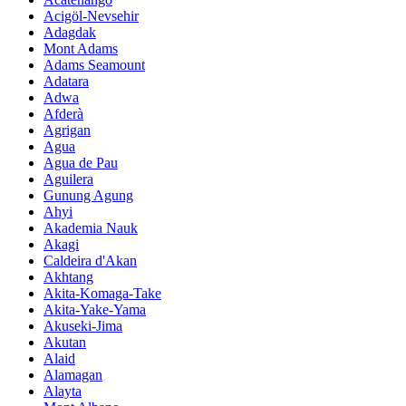
Acigöl-Nevsehir
Adagdak
Mont Adams
Adams Seamount
Adatara
Adwa
Afderà
Agrigan
Agua
Agua de Pau
Aguilera
Gunung Agung
Ahyi
Akademia Nauk
Akagi
Caldeira d'Akan
Akhtang
Akita-Komaga-Take
Akita-Yake-Yama
Akuseki-Jima
Akutan
Alaid
Alamagan
Alayta