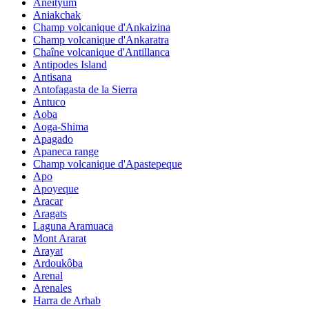
Aneityum
Aniakchak
Champ volcanique d'Ankaizina
Champ volcanique d'Ankaratra
Chaîne volcanique d'Antillanca
Antipodes Island
Antisana
Antofagasta de la Sierra
Antuco
Aoba
Aoga-Shima
Apagado
Apaneca range
Champ volcanique d'Apastepeque
Apo
Apoyeque
Aracar
Aragats
Laguna Aramuaca
Mont Ararat
Arayat
Ardoukôba
Arenal
Arenales
Harra de Arhab