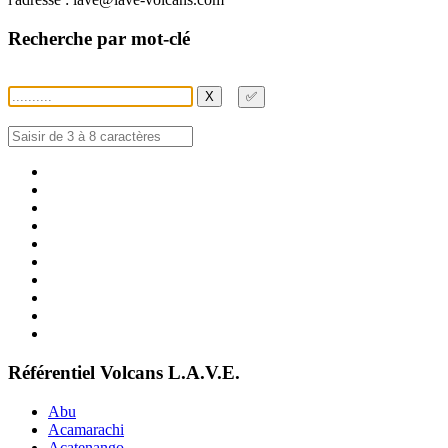
Recherche par mot-clé
X
✅
Référentiel Volcans L.A.V.E.
Abu
Acamarachi
Acatenango