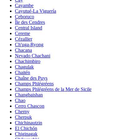
Cayambe
Cayutué-La Viguería
Ceboruco
Île des Cendres
Central Island
Cereme
Cézallier
Ch'uga-Ryong
Chacana
Nevado Chachani
Chachimbiro
Chagulak
Chaitén
Chaîne des Puys
Champs Phlégréens
Champs Phlégréens de la Mer de Sicile
Changbaishan
Chao
Cerro Chascon
Cherny
Cherpuk
Chichinautzin
El Chichón
Chiginagak