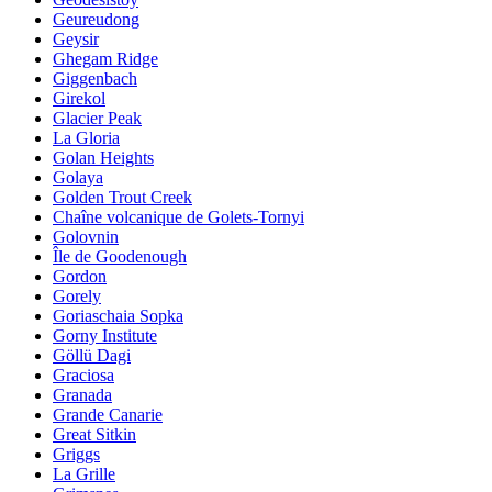
Geureudong
Geysir
Ghegam Ridge
Giggenbach
Girekol
Glacier Peak
La Gloria
Golan Heights
Golaya
Golden Trout Creek
Chaîne volcanique de Golets-Tornyi
Golovnin
Île de Goodenough
Gordon
Gorely
Goriaschaia Sopka
Gorny Institute
Göllü Dagi
Graciosa
Granada
Grande Canarie
Great Sitkin
Griggs
La Grille