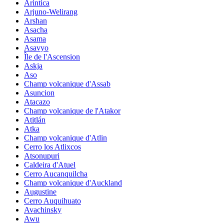
Arintica
Arjuno-Welirang
Arshan
Asacha
Asama
Asavyo
Île de l'Ascension
Askja
Aso
Champ volcanique d'Assab
Asuncion
Atacazo
Champ volcanique de l'Atakor
Atitlán
Atka
Champ volcanique d'Atlin
Cerro los Atlixcos
Atsonupuri
Caldeira d'Atuel
Cerro Aucanquilcha
Champ volcanique d'Auckland
Augustine
Cerro Auquihuato
Avachinsky
Awu