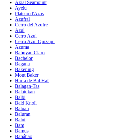
Axial Seamount
Ayelu
Plateau d'Azas
Azufral
Cerro del Azufre
Azul
Cerro Azul
Cerro Azul Quizapu
Azuma
Babuyan Claro
Bachelor
Bagana
Bakening
Mont Baker
Harra de Bal Haf
Balagan-Tas
Balatukan
Balbi
Bald Knoll
Baluan
Baluran
Balut
Bam
Bamus
Banáhao