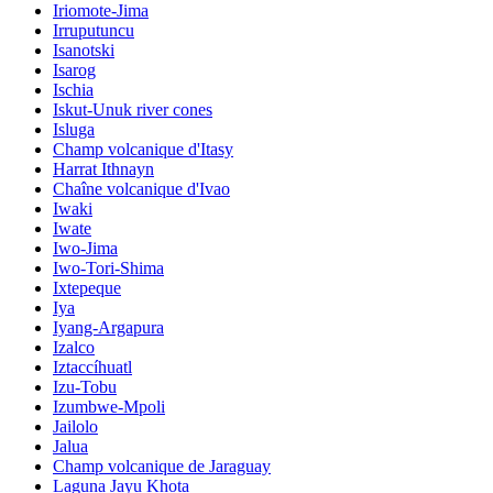
Iriomote-Jima
Irruputuncu
Isanotski
Isarog
Ischia
Iskut-Unuk river cones
Isluga
Champ volcanique d'Itasy
Harrat Ithnayn
Chaîne volcanique d'Ivao
Iwaki
Iwate
Iwo-Jima
Iwo-Tori-Shima
Ixtepeque
Iya
Iyang-Argapura
Izalco
Iztaccíhuatl
Izu-Tobu
Izumbwe-Mpoli
Jailolo
Jalua
Champ volcanique de Jaraguay
Laguna Jayu Khota