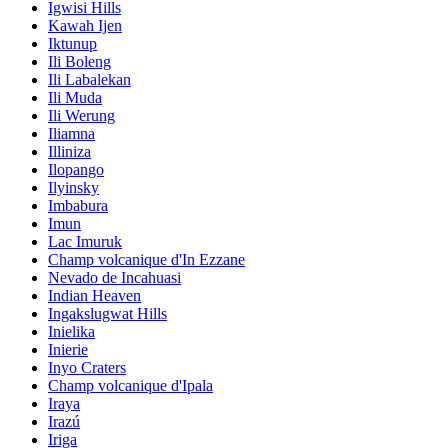
Igwisi Hills
Kawah Ijen
Iktunup
Ili Boleng
Ili Labalekan
Ili Muda
Ili Werung
Iliamna
Illiniza
Ilopango
Ilyinsky
Imbabura
Imun
Lac Imuruk
Champ volcanique d'In Ezzane
Nevado de Incahuasi
Indian Heaven
Ingakslugwat Hills
Inielika
Inierie
Inyo Craters
Champ volcanique d'Ipala
Iraya
Irazú
Iriga