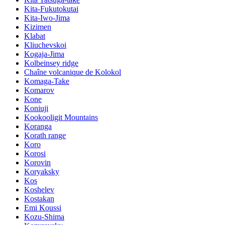
Kita-Fukutokutai
Kita-Iwo-Jima
Kizimen
Klabat
Kliuchevskoi
Kogaja-Jima
Kolbeinsey ridge
Chaîne volcanique de Kolokol
Komaga-Take
Komarov
Kone
Koniuji
Kookooligit Mountains
Koranga
Korath range
Koro
Korosi
Korovin
Koryaksky
Kos
Koshelev
Kostakan
Emi Koussi
Kozu-Shima