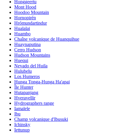
Honggeertu
Mont Hood
Hoodoo Mountain
Hornopirén
Hrómundartindur
Hualalai
Huambo
Chaîne volcanique de Huanquihue
Huaynaputina
Cerro Hudson
Hudson Mountains
Huequi
Nevado del Huila
Hulubelu
Los Humeros
Hunga Tonga-Hunga Ha'apai
Île Hunter
Hutapanjang
Hveravellir
Hydrographers range
Iamalele
Ibu
Champ volcanique d'Ibusuki
Ichinsky
Iettunup