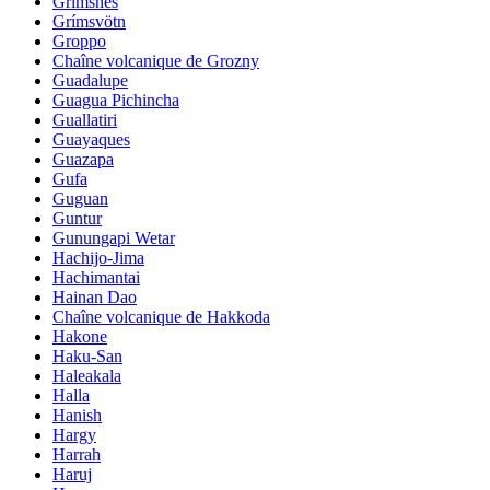
Grimsnes
Grímsvötn
Groppo
Chaîne volcanique de Grozny
Guadalupe
Guagua Pichincha
Guallatiri
Guayaques
Guazapa
Gufa
Guguan
Guntur
Gunungapi Wetar
Hachijo-Jima
Hachimantai
Hainan Dao
Chaîne volcanique de Hakkoda
Hakone
Haku-San
Haleakala
Halla
Hanish
Hargy
Harrah
Haruj