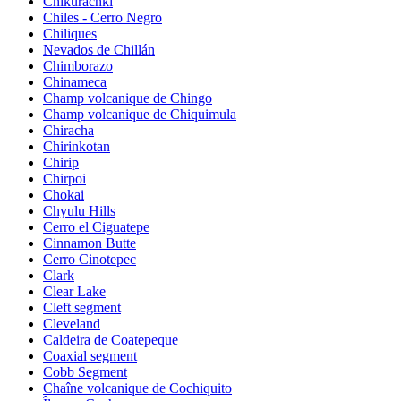
Chikurachki
Chiles - Cerro Negro
Chiliques
Nevados de Chillán
Chimborazo
Chinameca
Champ volcanique de Chingo
Champ volcanique de Chiquimula
Chiracha
Chirinkotan
Chirip
Chirpoi
Chokai
Chyulu Hills
Cerro el Ciguatepe
Cinnamon Butte
Cerro Cinotepec
Clark
Clear Lake
Cleft segment
Cleveland
Caldeira de Coatepeque
Coaxial segment
Cobb Segment
Chaîne volcanique de Cochiquito