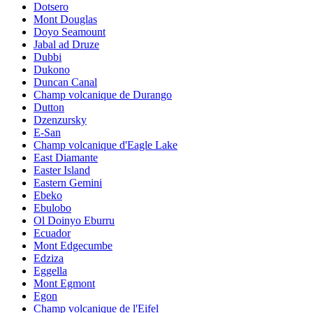
Dotsero
Mont Douglas
Doyo Seamount
Jabal ad Druze
Dubbi
Dukono
Duncan Canal
Champ volcanique de Durango
Dutton
Dzenzursky
E-San
Champ volcanique d'Eagle Lake
East Diamante
Easter Island
Eastern Gemini
Ebeko
Ebulobo
Ol Doinyo Eburru
Ecuador
Mont Edgecumbe
Edziza
Eggella
Mont Egmont
Egon
Champ volcanique de l'Eifel