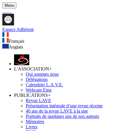
Menu
Espace Adhérent
Français
Anglais
L'ASSOCIATION
+
Qui sommes nous
Délégations
Calendrier L.A.V.E.
Webcam Etna
PUBLICATIONS
+
Revue LAVE
Présentation intégrale d’une revue récente
40 ans de la revue LAVE à la une
Portraits de quelques uns de nos auteurs
Mémoires
Livres