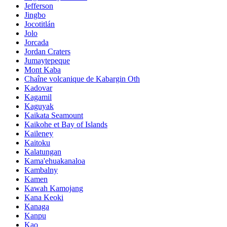
Jefferson
Jingbo
Jocotitlán
Jolo
Jorcada
Jordan Craters
Jumaytepeque
Mont Kaba
Chaîne volcanique de Kabargin Oth
Kadovar
Kagamil
Kaguyak
Kaikata Seamount
Kaikohe et Bay of Islands
Kaileney
Kaitoku
Kalatungan
Kama'ehuakanaloa
Kambalny
Kamen
Kawah Kamojang
Kana Keoki
Kanaga
Kanpu
Kao