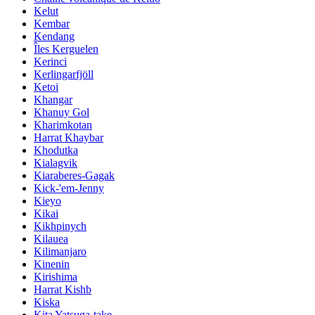
Kelut
Kembar
Kendang
Îles Kerguelen
Kerinci
Kerlingarfjöll
Ketoi
Khangar
Khanuy Gol
Kharimkotan
Harrat Khaybar
Khodutka
Kialagvik
Kiaraberes-Gagak
Kick-'em-Jenny
Kieyo
Kikai
Kikhpinych
Kilauea
Kilimanjaro
Kinenin
Kirishima
Harrat Kishb
Kiska
Kita Yatsuga-take