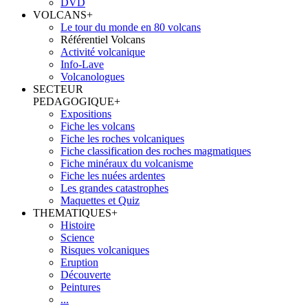
DVD
VOLCANS
+
Le tour du monde en 80 volcans
Référentiel Volcans
Activité volcanique
Info-Lave
Volcanologues
SECTEUR
PEDAGOGIQUE
+
Expositions
Fiche les volcans
Fiche les roches volcaniques
Fiche classification des roches magmatiques
Fiche minéraux du volcanisme
Fiche les nuées ardentes
Les grandes catastrophes
Maquettes et Quiz
THEMATIQUES
+
Histoire
Science
Risques volcaniques
Eruption
Découverte
Peintures
...