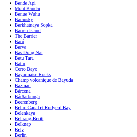
Banda Api
Mont Bandai
Banua Wuhu
Baransky
Barkhatnaya Sopka
Barren Island
The Barrier
Barú
Barva
Bas Dong Nai
Batu Tara
Batur
Cerro Bayo
Bayonnaise Rocks
Champ volcanique de Bayuda
Bazman
Bárcena
Bárðarbunga
Beerenberg
Behm Canal et Rudyerd Bay
Belenkaya
Belirang-Beriti
Belknap
Bely
Berlin