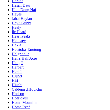
Haruna
Hasan Dagi
Haut Dong Nai
Hayes
Jabal Haylan
Hayli Gubbi
Healy
Île Heard
Heart Peaks
Heimaey
Hekla
Helatoba-Tarutung
Helgrindur
Hell's Half Acre
Hengill
Herbert
Hertali
Hijiori
Hiri
Hiuchi
Caldeira d'Hobicha
Hodson
Hofsjökull
Homa Mountain
Home Reef