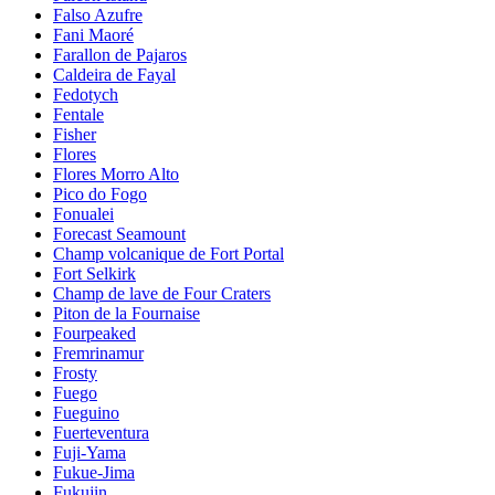
Falso Azufre
Fani Maoré
Farallon de Pajaros
Caldeira de Fayal
Fedotych
Fentale
Fisher
Flores
Flores Morro Alto
Pico do Fogo
Fonualei
Forecast Seamount
Champ volcanique de Fort Portal
Fort Selkirk
Champ de lave de Four Craters
Piton de la Fournaise
Fourpeaked
Fremrinamur
Frosty
Fuego
Fueguino
Fuerteventura
Fuji-Yama
Fukue-Jima
Fukujin