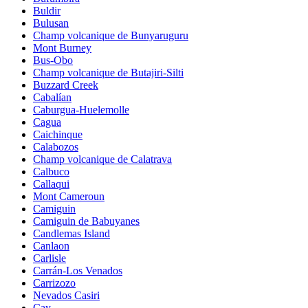
Buldir
Bulusan
Champ volcanique de Bunyaruguru
Mont Burney
Bus-Obo
Champ volcanique de Butajiri-Silti
Buzzard Creek
Cabalían
Caburgua-Huelemolle
Cagua
Caichinque
Calabozos
Champ volcanique de Calatrava
Calbuco
Callaqui
Mont Cameroun
Camiguin
Camiguin de Babuyanes
Candlemas Island
Canlaon
Carlisle
Carrán-Los Venados
Carrizozo
Nevados Casiri
Cay