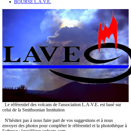
BOURSE L.A.V.E.
VOLCANS
/ Référentiel Volcans
L
'
A
ssociation
V
olcanologique
E
uropéenne
Le référentiel des volcans de l'association L.A.V.E. est basé sur
celui de la Smithsonian Institution
N'hésitez pas à nous faire part de vos suggestions et à nous
envoyer des photos pour compléter le référentiel et la photothèque à
l'adresse : lave@lave-volcans.com