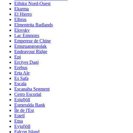
Eifuku Nord-Ouest
Ekarma
El Hierro
Elbrus
Elmenteita Badlands
Elovsky
Lac Emmons
Empereur de Chine
Emuruangogolak
Endeavour Ridge
Epi
Erciyes Dagi
Erebus
Erta Ale
Es Safa
Escala
Escanaba Segment
Cerro Escorial
Esjufjöll
Esmeralda Bank
Île de l'Est
Estelí
Etna
Eyjafjöll
Falcon Island