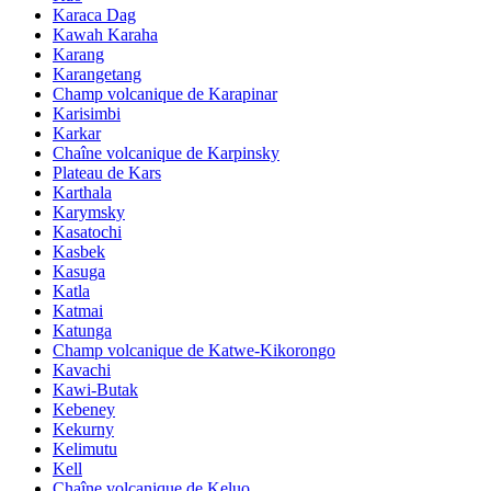
Karaca Dag
Kawah Karaha
Karang
Karangetang
Champ volcanique de Karapinar
Karisimbi
Karkar
Chaîne volcanique de Karpinsky
Plateau de Kars
Karthala
Karymsky
Kasatochi
Kasbek
Kasuga
Katla
Katmai
Katunga
Champ volcanique de Katwe-Kikorongo
Kavachi
Kawi-Butak
Kebeney
Kekurny
Kelimutu
Kell
Chaîne volcanique de Keluo