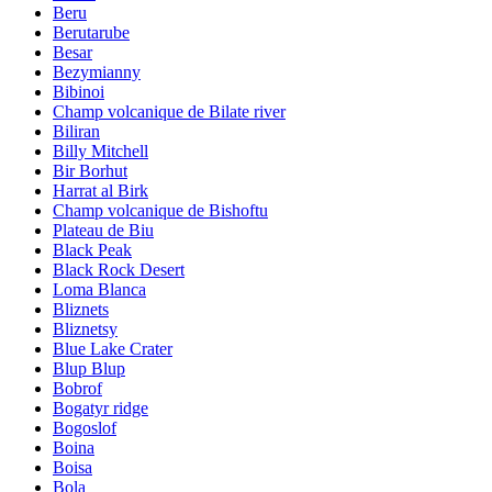
Beru
Berutarube
Besar
Bezymianny
Bibinoi
Champ volcanique de Bilate river
Biliran
Billy Mitchell
Bir Borhut
Harrat al Birk
Champ volcanique de Bishoftu
Plateau de Biu
Black Peak
Black Rock Desert
Loma Blanca
Bliznets
Bliznetsy
Blue Lake Crater
Blup Blup
Bobrof
Bogatyr ridge
Bogoslof
Boina
Boisa
Bola