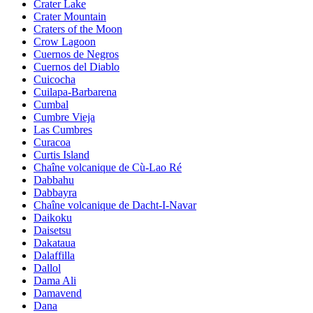
Crater Lake
Crater Mountain
Craters of the Moon
Crow Lagoon
Cuernos de Negros
Cuernos del Diablo
Cuicocha
Cuilapa-Barbarena
Cumbal
Cumbre Vieja
Las Cumbres
Curacoa
Curtis Island
Chaîne volcanique de Cù-Lao Ré
Dabbahu
Dabbayra
Chaîne volcanique de Dacht-I-Navar
Daikoku
Daisetsu
Dakataua
Dalaffilla
Dallol
Dama Ali
Damavend
Dana