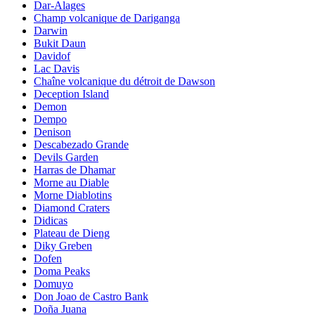
Dar-Alages
Champ volcanique de Dariganga
Darwin
Bukit Daun
Davidof
Lac Davis
Chaîne volcanique du détroit de Dawson
Deception Island
Demon
Dempo
Denison
Descabezado Grande
Devils Garden
Harras de Dhamar
Morne au Diable
Morne Diablotins
Diamond Craters
Didicas
Plateau de Dieng
Diky Greben
Dofen
Doma Peaks
Domuyo
Don Joao de Castro Bank
Doña Juana