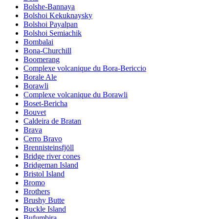
Bolshe-Bannaya
Bolshoi Kekuknaysky
Bolshoi Payalpan
Bolshoi Semiachik
Bombalai
Bona-Churchill
Boomerang
Complexe volcanique du Bora-Bericcio
Borale Ale
Borawli
Complexe volcanique du Borawli
Boset-Bericha
Bouvet
Caldeira de Bratan
Brava
Cerro Bravo
Brennisteinsfjöll
Bridge river cones
Bridgeman Island
Bristol Island
Bromo
Brothers
Brushy Butte
Buckle Island
Bufumbira