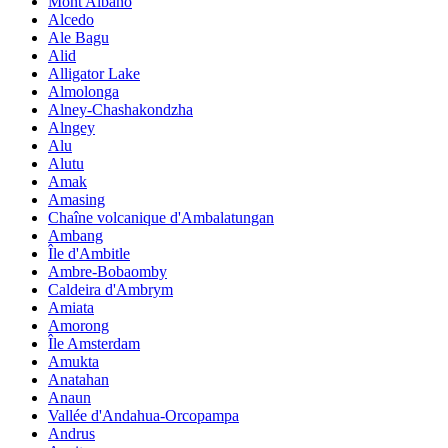
Mont Albano
Alcedo
Ale Bagu
Alid
Alligator Lake
Almolonga
Alney-Chashakondzha
Alngey
Alu
Alutu
Amak
Amasing
Chaîne volcanique d'Ambalatungan
Ambang
Île d'Ambitle
Ambre-Bobaomby
Caldeira d'Ambrym
Amiata
Amorong
Île Amsterdam
Amukta
Anatahan
Anaun
Vallée d'Andahua-Orcopampa
Andrus