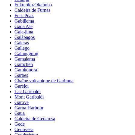
Fukutoku-Okanoba
Caldeira de Furnas
Fuss Peak
Gabillema
Gada Ale
Gaja-jima
Galápagos
Galeras
Gallego
Galunggung
Gamalama
Gamchen
Gamkonora
Garbes
Chaîne volcanique de Garbuna
Gareloi
Lac Garibaldi
Mont Garibaldi
Garove
Garua Harbour
Gaua
Caldeira de Gedamsa
Gede
Genovesa
Geodesistoy