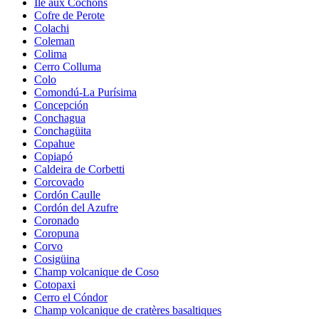
Île aux Cochons
Cofre de Perote
Colachi
Coleman
Colima
Cerro Colluma
Colo
Comondú-La Purísima
Concepción
Conchagua
Conchagüita
Copahue
Copiapó
Caldeira de Corbetti
Corcovado
Cordón Caulle
Cordón del Azufre
Coronado
Coropuna
Corvo
Cosigüina
Champ volcanique de Coso
Cotopaxi
Cerro el Cóndor
Champ volcanique de cratères basaltiques