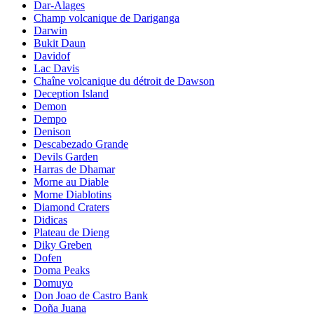
Dar-Alages
Champ volcanique de Dariganga
Darwin
Bukit Daun
Davidof
Lac Davis
Chaîne volcanique du détroit de Dawson
Deception Island
Demon
Dempo
Denison
Descabezado Grande
Devils Garden
Harras de Dhamar
Morne au Diable
Morne Diablotins
Diamond Craters
Didicas
Plateau de Dieng
Diky Greben
Dofen
Doma Peaks
Domuyo
Don Joao de Castro Bank
Doña Juana