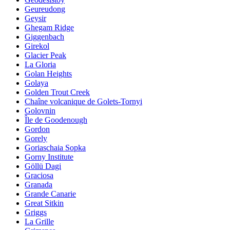
Geureudong
Geysir
Ghegam Ridge
Giggenbach
Girekol
Glacier Peak
La Gloria
Golan Heights
Golaya
Golden Trout Creek
Chaîne volcanique de Golets-Tornyi
Golovnin
Île de Goodenough
Gordon
Gorely
Goriaschaia Sopka
Gorny Institute
Göllü Dagi
Graciosa
Granada
Grande Canarie
Great Sitkin
Griggs
La Grille