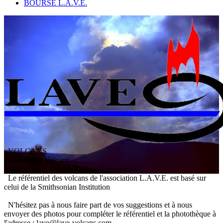
BOURSE L.A.V.E.
VOLCANS
/ Référentiel Volcans
L
'
A
ssociation
V
olcanologique
E
uropéenne
Le référentiel des volcans de l'association L.A.V.E. est basé sur
celui de la Smithsonian Institution
N'hésitez pas à nous faire part de vos suggestions et à nous
envoyer des photos pour compléter le référentiel et la photothèque à
l'adresse : lave@lave-volcans.com