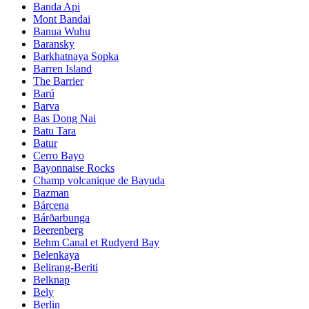
Banda Api
Mont Bandai
Banua Wuhu
Baransky
Barkhatnaya Sopka
Barren Island
The Barrier
Barú
Barva
Bas Dong Nai
Batu Tara
Batur
Cerro Bayo
Bayonnaise Rocks
Champ volcanique de Bayuda
Bazman
Bárcena
Bárðarbunga
Beerenberg
Behm Canal et Rudyerd Bay
Belenkaya
Belirang-Beriti
Belknap
Bely
Berlin