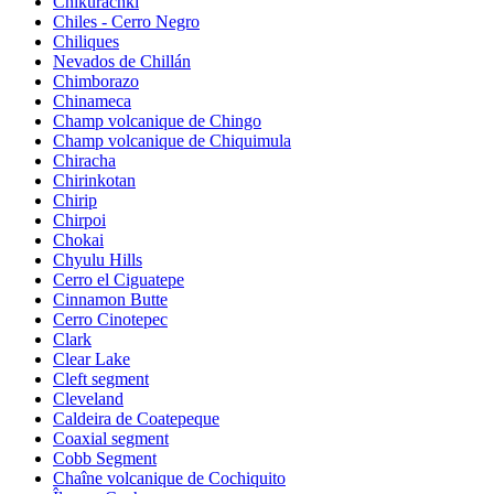
Chikurachki
Chiles - Cerro Negro
Chiliques
Nevados de Chillán
Chimborazo
Chinameca
Champ volcanique de Chingo
Champ volcanique de Chiquimula
Chiracha
Chirinkotan
Chirip
Chirpoi
Chokai
Chyulu Hills
Cerro el Ciguatepe
Cinnamon Butte
Cerro Cinotepec
Clark
Clear Lake
Cleft segment
Cleveland
Caldeira de Coatepeque
Coaxial segment
Cobb Segment
Chaîne volcanique de Cochiquito