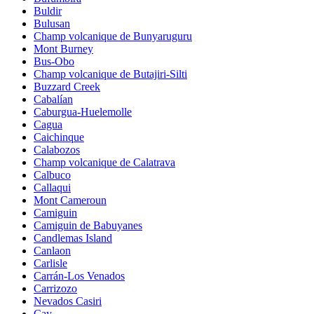
Buldir
Bulusan
Champ volcanique de Bunyaruguru
Mont Burney
Bus-Obo
Champ volcanique de Butajiri-Silti
Buzzard Creek
Cabalían
Caburgua-Huelemolle
Cagua
Caichinque
Calabozos
Champ volcanique de Calatrava
Calbuco
Callaqui
Mont Cameroun
Camiguin
Camiguin de Babuyanes
Candlemas Island
Canlaon
Carlisle
Carrán-Los Venados
Carrizozo
Nevados Casiri
Cay