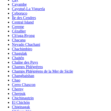
Cayambe
Cayutué-La Viguería
Ceboruco
Île des Cendres
Central Island
Cereme
Cézallier
Ch'uga-Ryong
Chacana
Nevado Chachani
Chachimbiro
Chagulak
Chaitén
Chaîne des Puys
Champs Phlégréens
Champs Phlégréens de la Mer de Sicile
Changbaishan
Chao
Cerro Chascon
Cherny
Cherpuk
Chichinautzin
El Chichón
Chiginagak