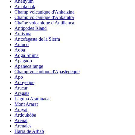
Aneityum
Aniakchak
Champ volcanique d'Ankaizina
Champ volcanique d'Ankaratra
Chaîne volcanique d'Antillanca
Antipodes Island
Antisana
Antofagasta de la Sierra
Antuco
Aoba
Aoga-Shima
Apagado
Apaneca range
Champ volcanique d'Apastepeque
Apo
Apoyeque
Aracar
Aragats
Laguna Aramuaca
Mont Ararat
Arayat
Ardoukôba
Arenal
Arenales
Harra de Arhab