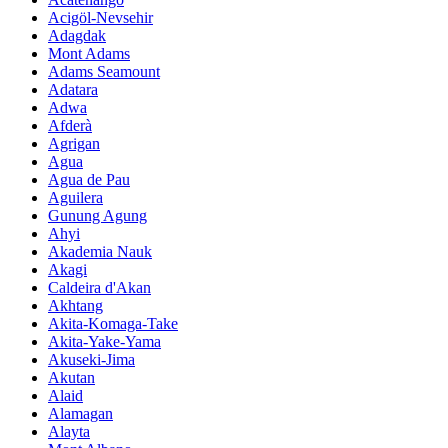
Acigöl-Nevsehir
Adagdak
Mont Adams
Adams Seamount
Adatara
Adwa
Afderà
Agrigan
Agua
Agua de Pau
Aguilera
Gunung Agung
Ahyi
Akademia Nauk
Akagi
Caldeira d'Akan
Akhtang
Akita-Komaga-Take
Akita-Yake-Yama
Akuseki-Jima
Akutan
Alaid
Alamagan
Alayta