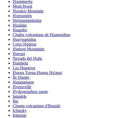
Honggeertu
Mont Hood
Hoodoo Mountain
Hornopirén
Hrómundartindur
Hualalai
Huambo
Chaîne volcanique de Huanquihue
Huaynaputina
Cerro Hudson
Hudson Mountains
Huequi
Nevado del Huila
Hulubelu
Los Humeros
Hunga Tonga-Hunga Ha'apai
Île Hunter
Hutapanjang
Hveravellir
Hydrographers range
Iamalele
Ibu
Champ volcanique d'Ibusuki
Ichinsky
Iettunup