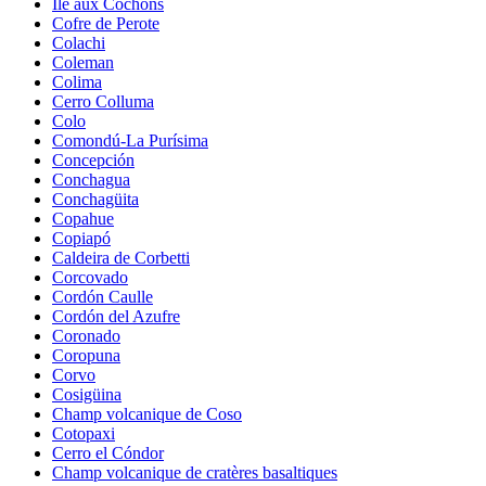
Île aux Cochons
Cofre de Perote
Colachi
Coleman
Colima
Cerro Colluma
Colo
Comondú-La Purísima
Concepción
Conchagua
Conchagüita
Copahue
Copiapó
Caldeira de Corbetti
Corcovado
Cordón Caulle
Cordón del Azufre
Coronado
Coropuna
Corvo
Cosigüina
Champ volcanique de Coso
Cotopaxi
Cerro el Cóndor
Champ volcanique de cratères basaltiques