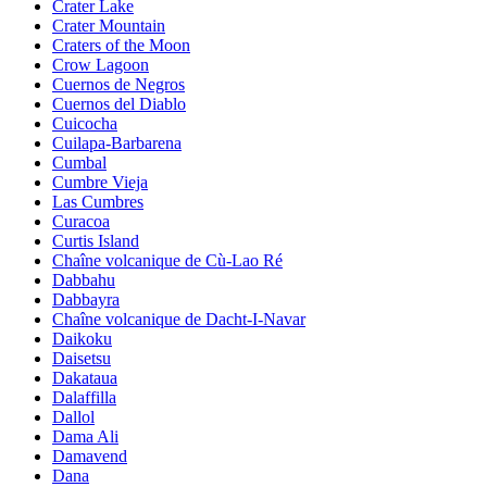
Crater Lake
Crater Mountain
Craters of the Moon
Crow Lagoon
Cuernos de Negros
Cuernos del Diablo
Cuicocha
Cuilapa-Barbarena
Cumbal
Cumbre Vieja
Las Cumbres
Curacoa
Curtis Island
Chaîne volcanique de Cù-Lao Ré
Dabbahu
Dabbayra
Chaîne volcanique de Dacht-I-Navar
Daikoku
Daisetsu
Dakataua
Dalaffilla
Dallol
Dama Ali
Damavend
Dana