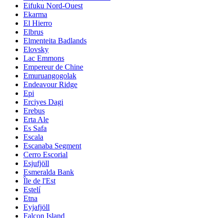
Eifuku Nord-Ouest
Ekarma
El Hierro
Elbrus
Elmenteita Badlands
Elovsky
Lac Emmons
Empereur de Chine
Emuruangogolak
Endeavour Ridge
Epi
Erciyes Dagi
Erebus
Erta Ale
Es Safa
Escala
Escanaba Segment
Cerro Escorial
Esjufjöll
Esmeralda Bank
Île de l'Est
Estelí
Etna
Eyjafjöll
Falcon Island