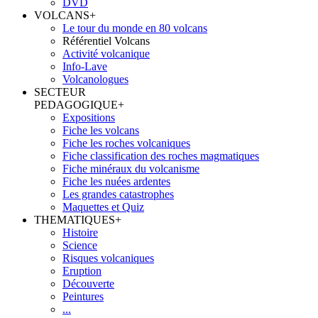
DVD
VOLCANS
+
Le tour du monde en 80 volcans
Référentiel Volcans
Activité volcanique
Info-Lave
Volcanologues
SECTEUR
PEDAGOGIQUE
+
Expositions
Fiche les volcans
Fiche les roches volcaniques
Fiche classification des roches magmatiques
Fiche minéraux du volcanisme
Fiche les nuées ardentes
Les grandes catastrophes
Maquettes et Quiz
THEMATIQUES
+
Histoire
Science
Risques volcaniques
Eruption
Découverte
Peintures
...