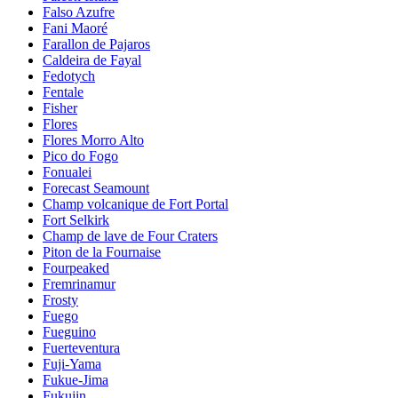
Falso Azufre
Fani Maoré
Farallon de Pajaros
Caldeira de Fayal
Fedotych
Fentale
Fisher
Flores
Flores Morro Alto
Pico do Fogo
Fonualei
Forecast Seamount
Champ volcanique de Fort Portal
Fort Selkirk
Champ de lave de Four Craters
Piton de la Fournaise
Fourpeaked
Fremrinamur
Frosty
Fuego
Fueguino
Fuerteventura
Fuji-Yama
Fukue-Jima
Fukujin