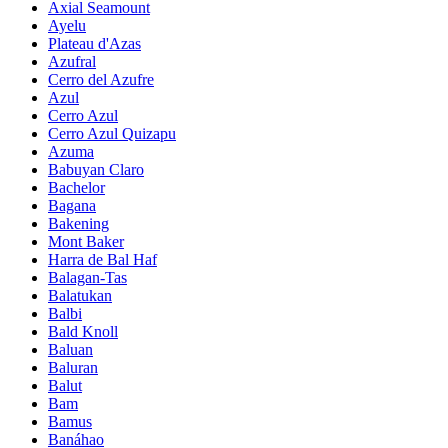
Axial Seamount
Ayelu
Plateau d'Azas
Azufral
Cerro del Azufre
Azul
Cerro Azul
Cerro Azul Quizapu
Azuma
Babuyan Claro
Bachelor
Bagana
Bakening
Mont Baker
Harra de Bal Haf
Balagan-Tas
Balatukan
Balbi
Bald Knoll
Baluan
Baluran
Balut
Bam
Bamus
Banáhao