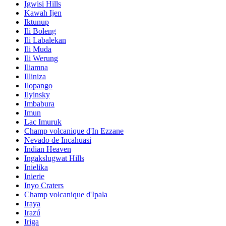
Igwisi Hills
Kawah Ijen
Iktunup
Ili Boleng
Ili Labalekan
Ili Muda
Ili Werung
Iliamna
Illiniza
Ilopango
Ilyinsky
Imbabura
Imun
Lac Imuruk
Champ volcanique d'In Ezzane
Nevado de Incahuasi
Indian Heaven
Ingakslugwat Hills
Inielika
Inierie
Inyo Craters
Champ volcanique d'Ipala
Iraya
Irazú
Iriga