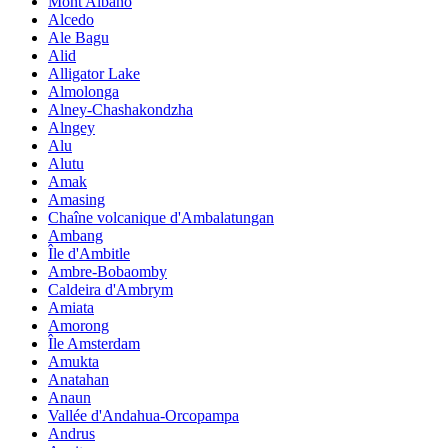
Mont Albano
Alcedo
Ale Bagu
Alid
Alligator Lake
Almolonga
Alney-Chashakondzha
Alngey
Alu
Alutu
Amak
Amasing
Chaîne volcanique d'Ambalatungan
Ambang
Île d'Ambitle
Ambre-Bobaomby
Caldeira d'Ambrym
Amiata
Amorong
Île Amsterdam
Amukta
Anatahan
Anaun
Vallée d'Andahua-Orcopampa
Andrus