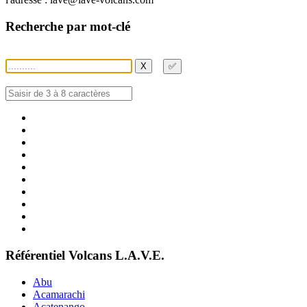
Recherche par mot-clé
X
✅
Référentiel Volcans L.A.V.E.
Abu
Acamarachi
Acatenango