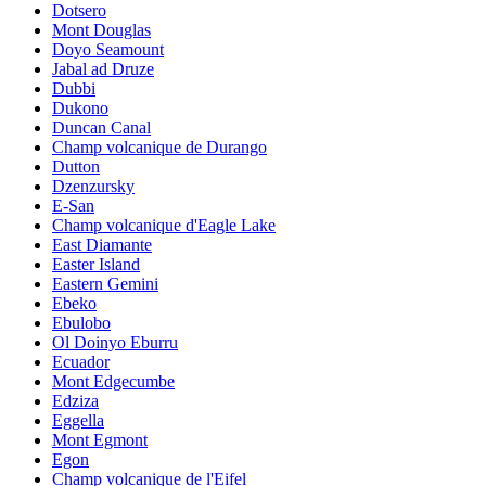
Dotsero
Mont Douglas
Doyo Seamount
Jabal ad Druze
Dubbi
Dukono
Duncan Canal
Champ volcanique de Durango
Dutton
Dzenzursky
E-San
Champ volcanique d'Eagle Lake
East Diamante
Easter Island
Eastern Gemini
Ebeko
Ebulobo
Ol Doinyo Eburru
Ecuador
Mont Edgecumbe
Edziza
Eggella
Mont Egmont
Egon
Champ volcanique de l'Eifel