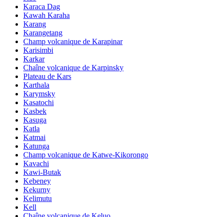
Karaca Dag
Kawah Karaha
Karang
Karangetang
Champ volcanique de Karapinar
Karisimbi
Karkar
Chaîne volcanique de Karpinsky
Plateau de Kars
Karthala
Karymsky
Kasatochi
Kasbek
Kasuga
Katla
Katmai
Katunga
Champ volcanique de Katwe-Kikorongo
Kavachi
Kawi-Butak
Kebeney
Kekurny
Kelimutu
Kell
Chaîne volcanique de Keluo