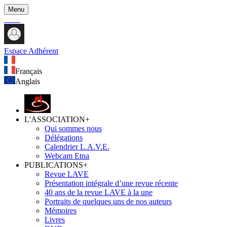
Menu
Espace Adhérent
Français
Anglais
L'ASSOCIATION
+
Qui sommes nous
Délégations
Calendrier L.A.V.E.
Webcam Etna
PUBLICATIONS
+
Revue LAVE
Présentation intégrale d’une revue récente
40 ans de la revue LAVE à la une
Portraits de quelques uns de nos auteurs
Mémoires
Livres