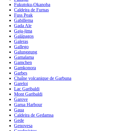
Fukutoku-Okanoba
Caldeira de Furnas
Fuss Peak
Gabillema
Gada Ale
Gaja-jima
Galápagos
Galeras
Gallego
Galunggung
Gamalama
Gamchen
Gamkonora
Garbes
Chaîne volcanique de Garbuna
Gareloi
Lac Garibaldi
Mont Garibaldi
Garove
Garua Harbour
Gaua
Caldeira de Gedamsa
Gede
Genovesa
Geodesistoy