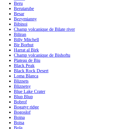
Beru
Berutarube
Besar
Bezymianny
Bibinoi
Champ volcanique de Bilate river
Biliran
Billy Mitchell
Bir Borhut
Harrat al Birk
Champ volcanique de Bishoftu
Plateau de Biu
Black Peak
Black Rock Desert
Loma Blanca
Bliznets
Bliznetsy
Blue Lake Crater
Blup Blup
Bobrof
Bogatyr ridge
Bogoslof
Boina
Boisa
Bola