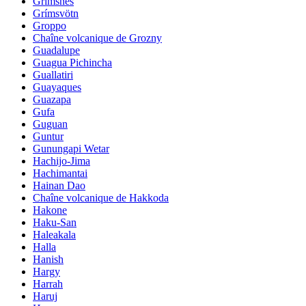
Grimsnes
Grímsvötn
Groppo
Chaîne volcanique de Grozny
Guadalupe
Guagua Pichincha
Guallatiri
Guayaques
Guazapa
Gufa
Guguan
Guntur
Gunungapi Wetar
Hachijo-Jima
Hachimantai
Hainan Dao
Chaîne volcanique de Hakkoda
Hakone
Haku-San
Haleakala
Halla
Hanish
Hargy
Harrah
Haruj