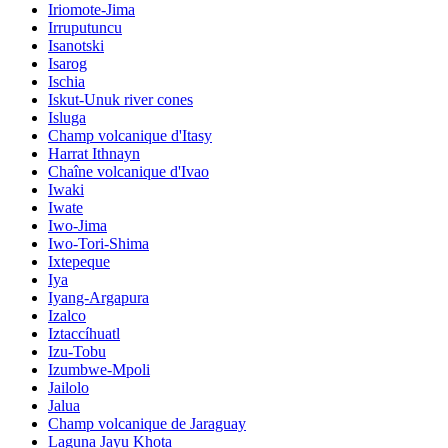
Iriomote-Jima
Irruputuncu
Isanotski
Isarog
Ischia
Iskut-Unuk river cones
Isluga
Champ volcanique d'Itasy
Harrat Ithnayn
Chaîne volcanique d'Ivao
Iwaki
Iwate
Iwo-Jima
Iwo-Tori-Shima
Ixtepeque
Iya
Iyang-Argapura
Izalco
Iztaccíhuatl
Izu-Tobu
Izumbwe-Mpoli
Jailolo
Jalua
Champ volcanique de Jaraguay
Laguna Jayu Khota