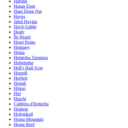
Haruna
Hasan Dagi
Haut Dong Nai
Hayes
Jabal Haylan
Hayli Gubbi
Healy
Île Heard
Heart Peaks
Heimaey
Hekla
Helatoba-Tarutung
Helgrindur
Hell's Half Acre
Hengill
Herbert
Hertali
Hijiori
Hiri
Hiuchi
Caldeira d'Hobicha
Hodson
Hofsjökull
Homa Mountain
Home Reef