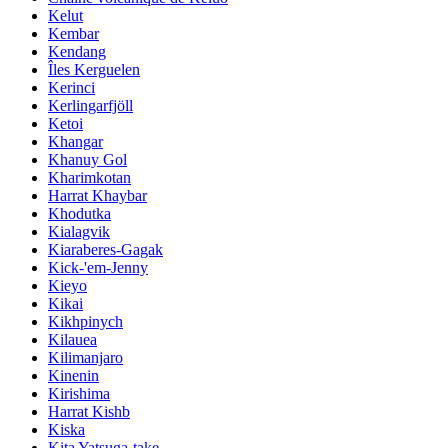
Kelut
Kembar
Kendang
Îles Kerguelen
Kerinci
Kerlingarfjöll
Ketoi
Khangar
Khanuy Gol
Kharimkotan
Harrat Khaybar
Khodutka
Kialagvik
Kiaraberes-Gagak
Kick-'em-Jenny
Kieyo
Kikai
Kikhpinych
Kilauea
Kilimanjaro
Kinenin
Kirishima
Harrat Kishb
Kiska
Kita Yatsuga-take