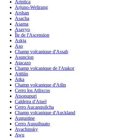
Arintica
Arjuno-Welirang
Arshan
Asacha
Asama
Asavyo
Île de l'Ascension
Askja
Aso
Champ volcanique d'Assab
Asuncion
Atacazo
Champ volcanique de l'Atakor
Atitlán
Atka
Champ volcanique d'Atlin
Cerro los Atlixcos
Atsonupuri
Caldeira d'Atuel
Cerro Aucanquilcha
Champ volcanique d'Auckland
Augustine
Cerro Auquihuato
Avachinsky
Awu