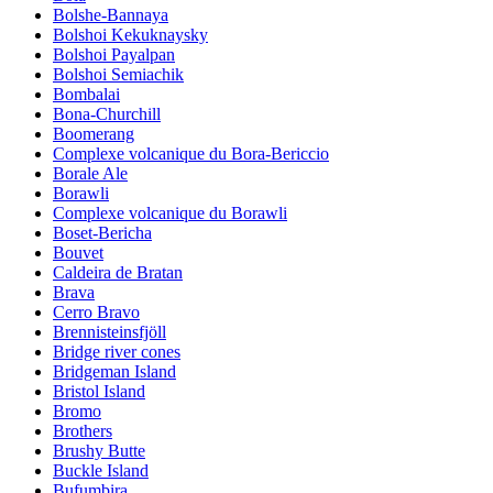
Bolshe-Bannaya
Bolshoi Kekuknaysky
Bolshoi Payalpan
Bolshoi Semiachik
Bombalai
Bona-Churchill
Boomerang
Complexe volcanique du Bora-Bericcio
Borale Ale
Borawli
Complexe volcanique du Borawli
Boset-Bericha
Bouvet
Caldeira de Bratan
Brava
Cerro Bravo
Brennisteinsfjöll
Bridge river cones
Bridgeman Island
Bristol Island
Bromo
Brothers
Brushy Butte
Buckle Island
Bufumbira