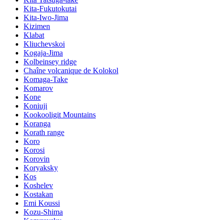
Kita-Fukutokutai
Kita-Iwo-Jima
Kizimen
Klabat
Kliuchevskoi
Kogaja-Jima
Kolbeinsey ridge
Chaîne volcanique de Kolokol
Komaga-Take
Komarov
Kone
Koniuji
Kookooligit Mountains
Koranga
Korath range
Koro
Korosi
Korovin
Koryaksky
Kos
Koshelev
Kostakan
Emi Koussi
Kozu-Shima