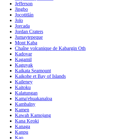
Jefferson
Jingbo
Jocotitlán
Jolo
Jorcada
Jordan Craters
Jumaytepeque
Mont Kaba
Chaîne volcanique de Kabargin Oth
Kadovar
Kagamil
Kaguyak
Kaikata Seamount
Kaikohe et Bay of Islands
Kaileney
Kaitoku
Kalatungan
Kama'ehuakanaloa
Kambalny
Kamen
Kawah Kamojang
Kana Keoki
Kanaga
Kanpu
Kao