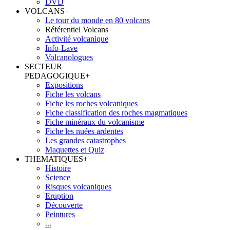
DVD
VOLCANS
+
Le tour du monde en 80 volcans
Référentiel Volcans
Activité volcanique
Info-Lave
Volcanologues
SECTEUR
PEDAGOGIQUE
+
Expositions
Fiche les volcans
Fiche les roches volcaniques
Fiche classification des roches magmatiques
Fiche minéraux du volcanisme
Fiche les nuées ardentes
Les grandes catastrophes
Maquettes et Quiz
THEMATIQUES
+
Histoire
Science
Risques volcaniques
Eruption
Découverte
Peintures
...