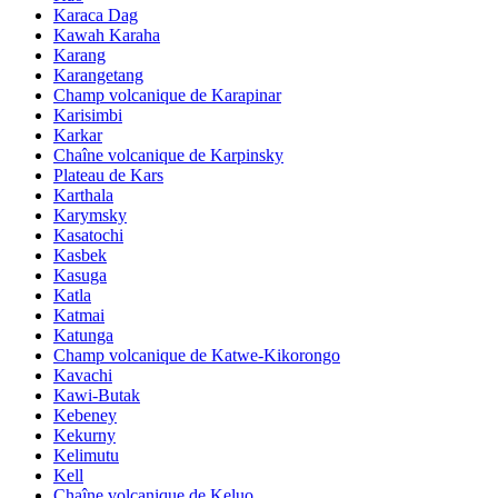
Karaca Dag
Kawah Karaha
Karang
Karangetang
Champ volcanique de Karapinar
Karisimbi
Karkar
Chaîne volcanique de Karpinsky
Plateau de Kars
Karthala
Karymsky
Kasatochi
Kasbek
Kasuga
Katla
Katmai
Katunga
Champ volcanique de Katwe-Kikorongo
Kavachi
Kawi-Butak
Kebeney
Kekurny
Kelimutu
Kell
Chaîne volcanique de Keluo