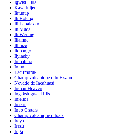
Igwisi Hills
Kawah Ijen
Iktunup
Ili Boleng
Ili Labalekan
Ili Muda
Ili Werung
Iliamna
Illiniza
Ilopango
Ilyinsky
Imbabura
Imun
Lac Imuruk
Champ volcanique d'In Ezzane
Nevado de Incahuasi
Indian Heaven
Ingakslugwat Hills
Inielika
Inierie
Inyo Craters
Champ volcanique d'Ipala
Iraya
Irazú
Iriga