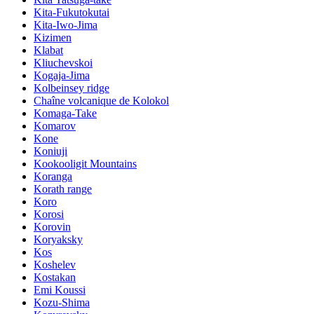
Kita-Fukutokutai
Kita-Iwo-Jima
Kizimen
Klabat
Kliuchevskoi
Kogaja-Jima
Kolbeinsey ridge
Chaîne volcanique de Kolokol
Komaga-Take
Komarov
Kone
Koniuji
Kookooligit Mountains
Koranga
Korath range
Koro
Korosi
Korovin
Koryaksky
Kos
Koshelev
Kostakan
Emi Koussi
Kozu-Shima