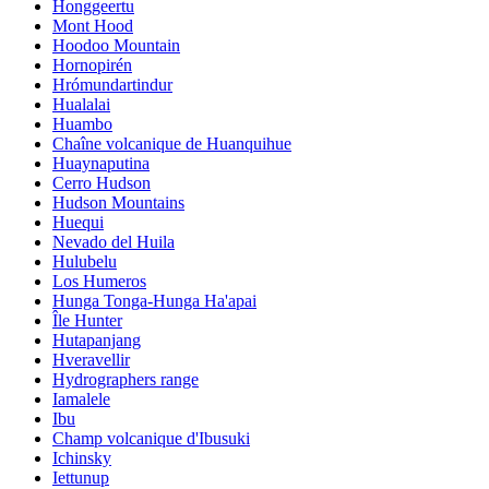
Honggeertu
Mont Hood
Hoodoo Mountain
Hornopirén
Hrómundartindur
Hualalai
Huambo
Chaîne volcanique de Huanquihue
Huaynaputina
Cerro Hudson
Hudson Mountains
Huequi
Nevado del Huila
Hulubelu
Los Humeros
Hunga Tonga-Hunga Ha'apai
Île Hunter
Hutapanjang
Hveravellir
Hydrographers range
Iamalele
Ibu
Champ volcanique d'Ibusuki
Ichinsky
Iettunup