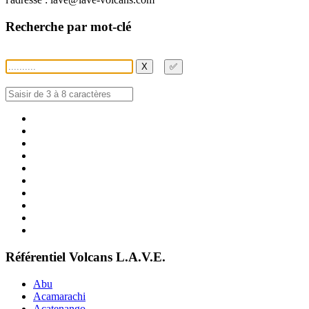
Recherche par mot-clé
X
✅
Référentiel Volcans L.A.V.E.
Abu
Acamarachi
Acatenango