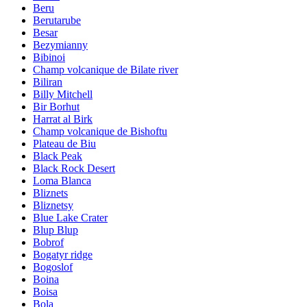
Beru
Berutarube
Besar
Bezymianny
Bibinoi
Champ volcanique de Bilate river
Biliran
Billy Mitchell
Bir Borhut
Harrat al Birk
Champ volcanique de Bishoftu
Plateau de Biu
Black Peak
Black Rock Desert
Loma Blanca
Bliznets
Bliznetsy
Blue Lake Crater
Blup Blup
Bobrof
Bogatyr ridge
Bogoslof
Boina
Boisa
Bola