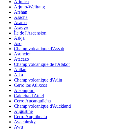
Arintica
Arjuno-Welirang
Arshan
Asacha
Asama
Asavyo
Île de l'Ascension
Askja
Aso
Champ volcanique d'Assab
Asuncion
Atacazo
Champ volcanique de l'Atakor
Atitlán
Atka
Champ volcanique d'Atlin
Cerro los Atlixcos
Atsonupuri
Caldeira d'Atuel
Cerro Aucanquilcha
Champ volcanique d'Auckland
Augustine
Cerro Auquihuato
Avachinsky
Awu