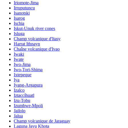
Iriomote-Jima
Irruputuncu
Isanotski
Isarog
Ischia
Iskut-Unuk river cones
Isluga
Champ volcanique d'Itasy
Harrat Ithnayn
Chaîne volcanique d'Ivao
Iwaki
Iwate
Iwo-Jima
Iwo-Tori-Shima
Ixtepeque
Iya
Iyang-Argapura
Izalco
Iztaccíhuatl
Izu-Tobu
Izumbwe-Mpoli
Jailolo
Jalua
Champ volcanique de Jaraguay
Laguna Jayu Khota