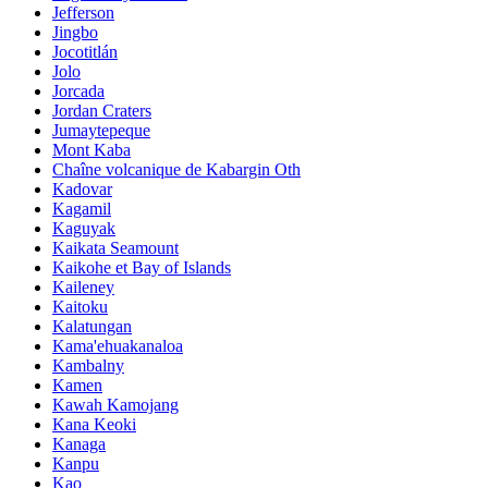
Jefferson
Jingbo
Jocotitlán
Jolo
Jorcada
Jordan Craters
Jumaytepeque
Mont Kaba
Chaîne volcanique de Kabargin Oth
Kadovar
Kagamil
Kaguyak
Kaikata Seamount
Kaikohe et Bay of Islands
Kaileney
Kaitoku
Kalatungan
Kama'ehuakanaloa
Kambalny
Kamen
Kawah Kamojang
Kana Keoki
Kanaga
Kanpu
Kao