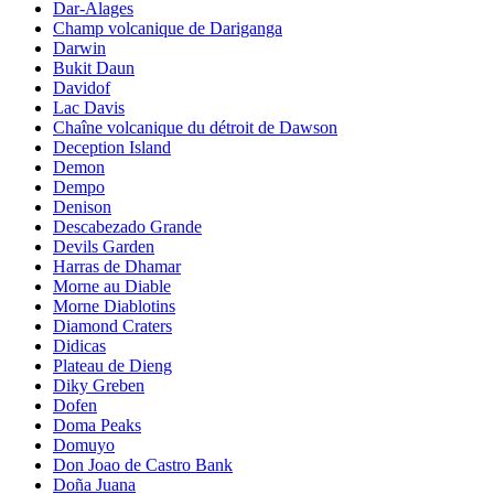
Dar-Alages
Champ volcanique de Dariganga
Darwin
Bukit Daun
Davidof
Lac Davis
Chaîne volcanique du détroit de Dawson
Deception Island
Demon
Dempo
Denison
Descabezado Grande
Devils Garden
Harras de Dhamar
Morne au Diable
Morne Diablotins
Diamond Craters
Didicas
Plateau de Dieng
Diky Greben
Dofen
Doma Peaks
Domuyo
Don Joao de Castro Bank
Doña Juana