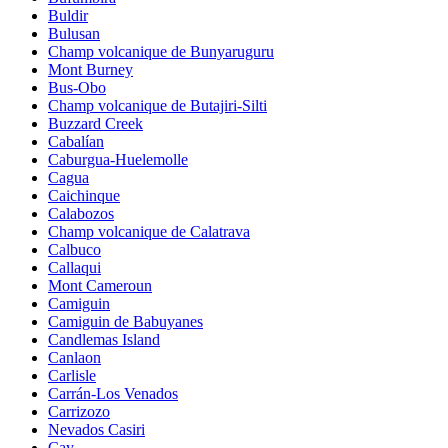
Buldir
Bulusan
Champ volcanique de Bunyaruguru
Mont Burney
Bus-Obo
Champ volcanique de Butajiri-Silti
Buzzard Creek
Cabalían
Caburgua-Huelemolle
Cagua
Caichinque
Calabozos
Champ volcanique de Calatrava
Calbuco
Callaqui
Mont Cameroun
Camiguin
Camiguin de Babuyanes
Candlemas Island
Canlaon
Carlisle
Carrán-Los Venados
Carrizozo
Nevados Casiri
Cay