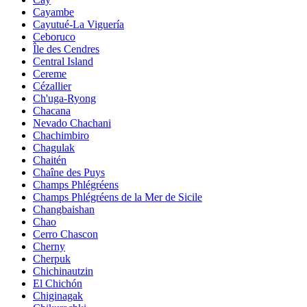
Cayambe
Cayutué-La Viguería
Ceboruco
Île des Cendres
Central Island
Cereme
Cézallier
Ch'uga-Ryong
Chacana
Nevado Chachani
Chachimbiro
Chagulak
Chaitén
Chaîne des Puys
Champs Phlégréens
Champs Phlégréens de la Mer de Sicile
Changbaishan
Chao
Cerro Chascon
Cherny
Cherpuk
Chichinautzin
El Chichón
Chiginagak