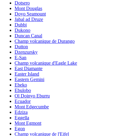
Dotsero
Mont Douglas
Doyo Seamount
Jabal ad Druze
Dubbi
Dukono
Duncan Canal
Champ volcanique de Durango
Dutton
Dzenzursky
E-San
Champ volcanique d'Eagle Lake
East Diamante
Easter Island
Eastern Gemini
Ebeko
Ebulobo
Ol Doinyo Eburru
Ecuador
Mont Edgecumbe
Edziza
Eggella
Mont Egmont
Egon
Champ volcanique de l'Eifel