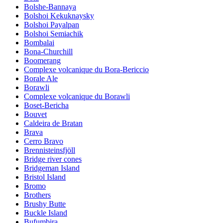
Bolshe-Bannaya
Bolshoi Kekuknaysky
Bolshoi Payalpan
Bolshoi Semiachik
Bombalai
Bona-Churchill
Boomerang
Complexe volcanique du Bora-Bericcio
Borale Ale
Borawli
Complexe volcanique du Borawli
Boset-Bericha
Bouvet
Caldeira de Bratan
Brava
Cerro Bravo
Brennisteinsfjöll
Bridge river cones
Bridgeman Island
Bristol Island
Bromo
Brothers
Brushy Butte
Buckle Island
Bufumbira