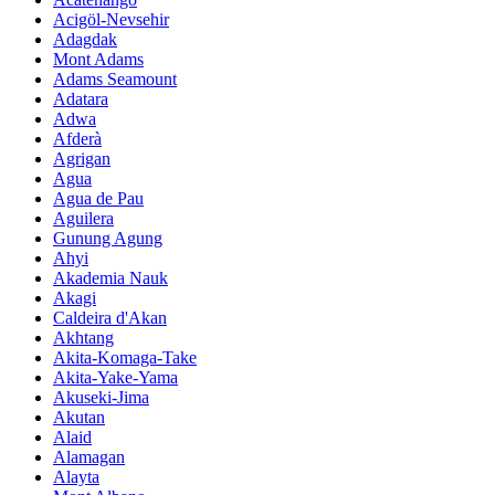
Acigöl-Nevsehir
Adagdak
Mont Adams
Adams Seamount
Adatara
Adwa
Afderà
Agrigan
Agua
Agua de Pau
Aguilera
Gunung Agung
Ahyi
Akademia Nauk
Akagi
Caldeira d'Akan
Akhtang
Akita-Komaga-Take
Akita-Yake-Yama
Akuseki-Jima
Akutan
Alaid
Alamagan
Alayta