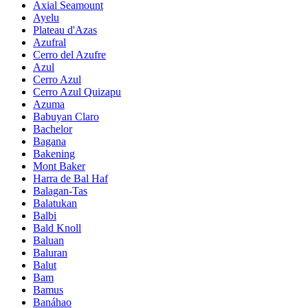
Axial Seamount
Ayelu
Plateau d'Azas
Azufral
Cerro del Azufre
Azul
Cerro Azul
Cerro Azul Quizapu
Azuma
Babuyan Claro
Bachelor
Bagana
Bakening
Mont Baker
Harra de Bal Haf
Balagan-Tas
Balatukan
Balbi
Bald Knoll
Baluan
Baluran
Balut
Bam
Bamus
Banáhao