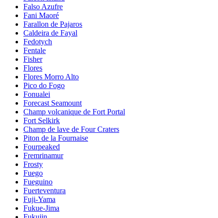
Falso Azufre
Fani Maoré
Farallon de Pajaros
Caldeira de Fayal
Fedotych
Fentale
Fisher
Flores
Flores Morro Alto
Pico do Fogo
Fonualei
Forecast Seamount
Champ volcanique de Fort Portal
Fort Selkirk
Champ de lave de Four Craters
Piton de la Fournaise
Fourpeaked
Fremrinamur
Frosty
Fuego
Fueguino
Fuerteventura
Fuji-Yama
Fukue-Jima
Fukujin