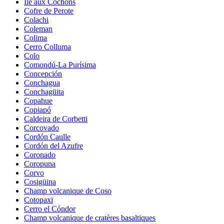
Île aux Cochons
Cofre de Perote
Colachi
Coleman
Colima
Cerro Colluma
Colo
Comondú-La Purísima
Concepción
Conchagua
Conchagüita
Copahue
Copiapó
Caldeira de Corbetti
Corcovado
Cordón Caulle
Cordón del Azufre
Coronado
Coropuna
Corvo
Cosigüina
Champ volcanique de Coso
Cotopaxi
Cerro el Cóndor
Champ volcanique de cratères basaltiques