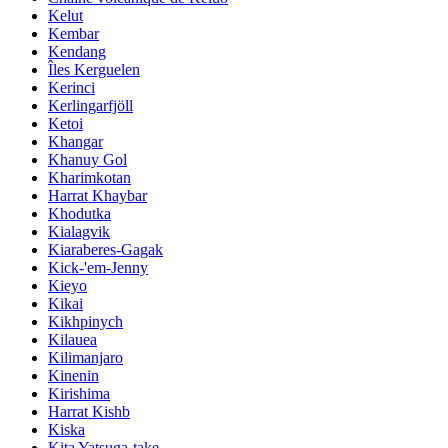
Kelut
Kembar
Kendang
Îles Kerguelen
Kerinci
Kerlingarfjöll
Ketoi
Khangar
Khanuy Gol
Kharimkotan
Harrat Khaybar
Khodutka
Kialagvik
Kiaraberes-Gagak
Kick-'em-Jenny
Kieyo
Kikai
Kikhpinych
Kilauea
Kilimanjaro
Kinenin
Kirishima
Harrat Kishb
Kiska
Kita Yatsuga-take