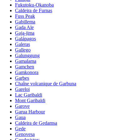
Fukutoku-Okanoba
Caldeira de Furnas
Fuss Peak
Gabillema
Gada Ale
Gaja-jima
Galápagos
Galeras
Gallego
Galunggung
Gamalama
Gamchen
Gamkonora
Garbes
Chaîne volcanique de Garbuna
Gareloi
Lac Garibaldi
Mont Garibaldi
Garove
Garua Harbour
Gaua
Caldeira de Gedamsa
Gede
Genovesa
Geodesistoy