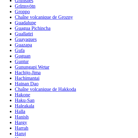
Grimsnes
Grímsvötn
Groppo
Chaîne volcanique de Grozny
Guadalupe
Guagua Pichincha
Guallatiri
Guayaques
Guazapa
Gufa
Guguan
Guntur
Gunungapi Wetar
Hachijo-Jima
Hachimantai
Hainan Dao
Chaîne volcanique de Hakkoda
Hakone
Haku-San
Haleakala
Halla
Hanish
Hargy
Harrah
Haruj