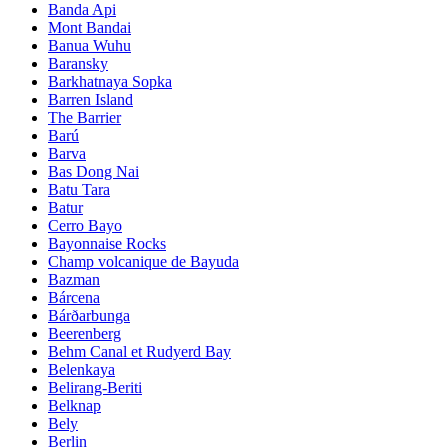
Banda Api
Mont Bandai
Banua Wuhu
Baransky
Barkhatnaya Sopka
Barren Island
The Barrier
Barú
Barva
Bas Dong Nai
Batu Tara
Batur
Cerro Bayo
Bayonnaise Rocks
Champ volcanique de Bayuda
Bazman
Bárcena
Bárðarbunga
Beerenberg
Behm Canal et Rudyerd Bay
Belenkaya
Belirang-Beriti
Belknap
Bely
Berlin