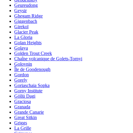
Geureudong
Geysir
Ghegam Ridge
Giggenbach
Girekol
Glacier Peak
La Gloria
Golan Heights
Golaya
Golden Trout Creek
Chaîne volcanique de Golets-Tornyi
Golovnin
Île de Goodenough
Gordon
Gorely
Goriaschaia Sopka
Gorny Institute
Göllü Dagi
Graciosa
Granada
Grande Canarie
Great Sitkin
Griggs
La Grille