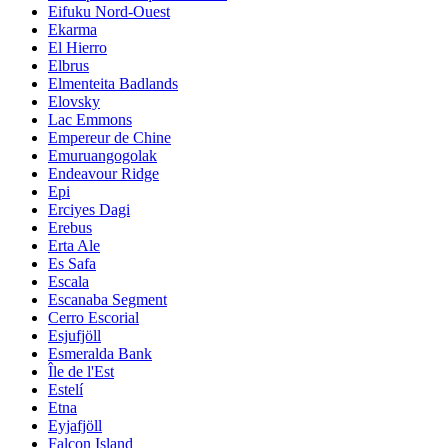
Eifuku Nord-Ouest
Ekarma
El Hierro
Elbrus
Elmenteita Badlands
Elovsky
Lac Emmons
Empereur de Chine
Emuruangogolak
Endeavour Ridge
Epi
Erciyes Dagi
Erebus
Erta Ale
Es Safa
Escala
Escanaba Segment
Cerro Escorial
Esjufjöll
Esmeralda Bank
Île de l'Est
Estelí
Etna
Eyjafjöll
Falcon Island