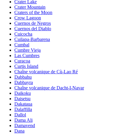
Crater Lake
Crater Mountain
Craters of the Moon
Crow Lagoon
Cuernos de Negros
Cuernos del Diablo
Cuicocha
Cuilapa-Barbarena
Cumbal
Cumbre Vieja
Las Cumbres
Curacoa
Curtis Island
Chaîne volcanique de Cù-Lao Ré
Dabbahu
Dabbayra
Chaîne volcanique de Dacht-I-Navar
Daikoku
Daisetsu
Dakataua
Dalaffilla
Dallol
Dama Ali
Damavend
Dana