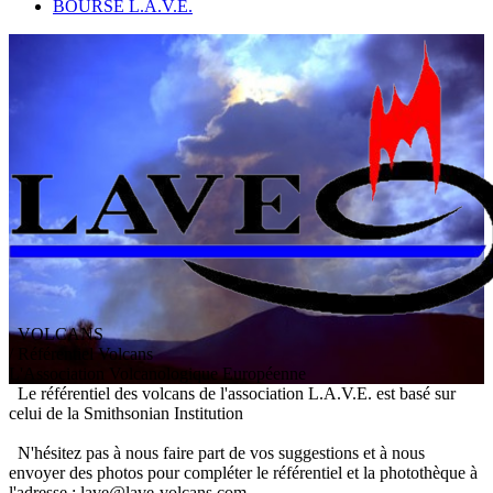
BOURSE L.A.V.E.
VOLCANS
/ Référentiel Volcans
L
'
A
ssociation
V
olcanologique
E
uropéenne
Le référentiel des volcans de l'association L.A.V.E. est basé sur
celui de la Smithsonian Institution
N'hésitez pas à nous faire part de vos suggestions et à nous
envoyer des photos pour compléter le référentiel et la photothèque à
l'adresse : lave@lave-volcans.com