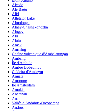
Mont Albano
Alcedo
Ale Bagu
Alid
Alligator Lake
Almolonga
Alney-Chashakondzha
Alngey
Alu
Alutu
Amak
Amasing
Chaîne volcanique d'Ambalatungan
Ambang
Île d'Ambitle
Ambre-Bobaomby
Caldeira d'Ambrym
Amiata
Amorong
Île Amsterdam
Amukta
Anatahan
Anaun
Vallée d'Andahua-Orcopampa
Andrus