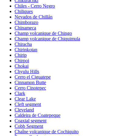
Chikurachki
Chiles - Cerro Negro
Chiliques
Nevados de Chillán
Chimborazo
Chinameca
Champ volcanique de Chingo
Champ volcanique de Chiquimula
Chiracha
Chirinkotan
Chirip
Chirpoi
Chokai
Chyulu Hills
Cerro el Ciguatepe
Cinnamon Butte
Cerro Cinotepec
Clark
Clear Lake
Cleft segment
Cleveland
Caldeira de Coatepeque
Coaxial segment
Cobb Segment
Chaîne volcanique de Cochiquito