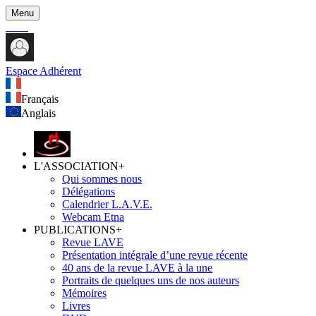
Menu
Espace Adhérent
Français
Anglais
L'ASSOCIATION
+
Qui sommes nous
Délégations
Calendrier L.A.V.E.
Webcam Etna
PUBLICATIONS
+
Revue LAVE
Présentation intégrale d’une revue récente
40 ans de la revue LAVE à la une
Portraits de quelques uns de nos auteurs
Mémoires
Livres