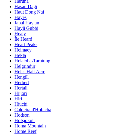
Haruna
Hasan Dagi
Haut Dong Nai
Hayes
Jabal Haylan
Hayli Gubbi
Healy
Île Heard
Heart Peaks
Heimaey
Hekla
Helatoba-Tarutung
Helgrindur
Hell's Half Acre
Hengill
Herbert
Hertali
Hijiori
Hiri
Hiuchi
Caldeira d'Hobicha
Hodson
Hofsjökull
Homa Mountain
Home Reef