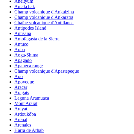
Aneityum
Aniakchak
Champ volcanique d'Ankaizina
Champ volcanique d'Ankaratra
Chaîne volcanique d'Antillanca
Antipodes Island
Antisana
Antofagasta de la Sierra
Antuco
Aoba
Aoga-Shima
Apagado
Apaneca range
Champ volcanique d'Apastepeque
Apo
Apoyeque
Aracar
Aragats
Laguna Aramuaca
Mont Ararat
Arayat
Ardoukôba
Arenal
Arenales
Harra de Arhab