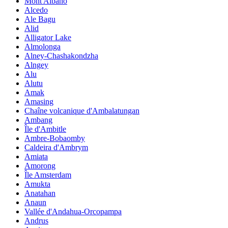
Mont Albano
Alcedo
Ale Bagu
Alid
Alligator Lake
Almolonga
Alney-Chashakondzha
Alngey
Alu
Alutu
Amak
Amasing
Chaîne volcanique d'Ambalatungan
Ambang
Île d'Ambitle
Ambre-Bobaomby
Caldeira d'Ambrym
Amiata
Amorong
Île Amsterdam
Amukta
Anatahan
Anaun
Vallée d'Andahua-Orcopampa
Andrus