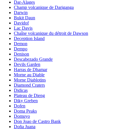
Dar-Alages
Champ volcanique de Dariganga
Darwin
Bukit Daun
Davidof
Lac Davis
Chaîne volcanique du détroit de Dawson
Deception Island
Demon
Dempo
Denison
Descabezado Grande
Devils Garden
Harras de Dhamar
Morne au Diable
Morne Diablotins
Diamond Craters
Didicas
Plateau de Dieng
Diky Greben
Dofen
Doma Peaks
Domuyo
Don Joao de Castro Bank
Doña Juana