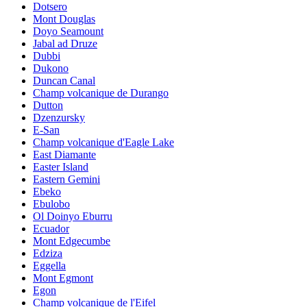
Dotsero
Mont Douglas
Doyo Seamount
Jabal ad Druze
Dubbi
Dukono
Duncan Canal
Champ volcanique de Durango
Dutton
Dzenzursky
E-San
Champ volcanique d'Eagle Lake
East Diamante
Easter Island
Eastern Gemini
Ebeko
Ebulobo
Ol Doinyo Eburru
Ecuador
Mont Edgecumbe
Edziza
Eggella
Mont Egmont
Egon
Champ volcanique de l'Eifel