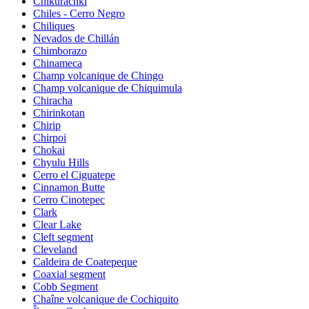
Chikurachki
Chiles - Cerro Negro
Chiliques
Nevados de Chillán
Chimborazo
Chinameca
Champ volcanique de Chingo
Champ volcanique de Chiquimula
Chiracha
Chirinkotan
Chirip
Chirpoi
Chokai
Chyulu Hills
Cerro el Ciguatepe
Cinnamon Butte
Cerro Cinotepec
Clark
Clear Lake
Cleft segment
Cleveland
Caldeira de Coatepeque
Coaxial segment
Cobb Segment
Chaîne volcanique de Cochiquito