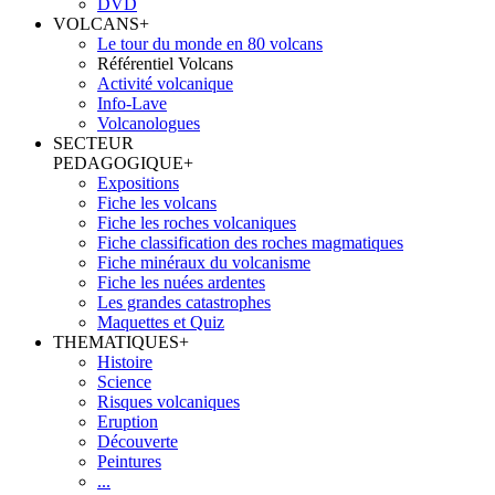
DVD
VOLCANS
+
Le tour du monde en 80 volcans
Référentiel Volcans
Activité volcanique
Info-Lave
Volcanologues
SECTEUR
PEDAGOGIQUE
+
Expositions
Fiche les volcans
Fiche les roches volcaniques
Fiche classification des roches magmatiques
Fiche minéraux du volcanisme
Fiche les nuées ardentes
Les grandes catastrophes
Maquettes et Quiz
THEMATIQUES
+
Histoire
Science
Risques volcaniques
Eruption
Découverte
Peintures
...