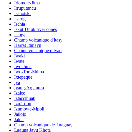
Iriomote-Jima
Irruputuncu
Isanotski
Isarog
Ischia
Iskut-Unuk river cones
Isluga
Champ volcanique d'Itasy
Harrat Ithnayn
Chaîne volcanique d'Ivao
Iwaki
Iwate
Iwo-Jima
Iwo-Tori-Shima
Ixtepeque
Iya
Iyang-Argapura
Izalco
Iztaccíhuatl
Izu-Tobu
Izumbwe-Mpoli
Jailolo
Jalua
Champ volcanique de Jaraguay
Laguna Jayu Khota