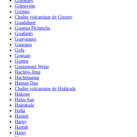
Grimsnes
Grímsvötn
Groppo
Chaîne volcanique de Grozny
Guadalupe
Guagua Pichincha
Guallatiri
Guayaques
Guazapa
Gufa
Guguan
Guntur
Gunungapi Wetar
Hachijo-Jima
Hachimantai
Hainan Dao
Chaîne volcanique de Hakkoda
Hakone
Haku-San
Haleakala
Halla
Hanish
Hargy
Harrah
Haruj