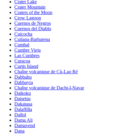
Crater Lake
Crater Mountain
Craters of the Moon
Crow Lagoon
Cuernos de Negros
Cuernos del Diablo
Cuicocha
Cuilapa-Barbarena
Cumbal
Cumbre Vieja
Las Cumbres
Curacoa
Curtis Island
Chaîne volcanique de Cù-Lao Ré
Dabbahu
Dabbayra
Chaîne volcanique de Dacht-I-Navar
Daikoku
Daisetsu
Dakataua
Dalaffilla
Dallol
Dama Ali
Damavend
Dana