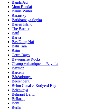
Banda Api
Mont Bandai
Banua Wuhu
Baransky
Barkhatnaya Sopka
Barren Island
The Barrier
Barú
Barva
Bas Dong Nai
Batu Tara
Batur
Cerro Bayo
Bayonnaise Rocks
Champ volcanique de Bayuda
Bazman
Bárcena
Bárðarbunga
Beerenberg
Behm Canal et Rudyerd Bay
Belenkaya
Belirang-Beriti
Belknap
Bely
Berlin