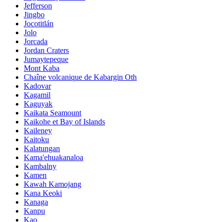
Jefferson
Jingbo
Jocotitlán
Jolo
Jorcada
Jordan Craters
Jumaytepeque
Mont Kaba
Chaîne volcanique de Kabargin Oth
Kadovar
Kagamil
Kaguyak
Kaikata Seamount
Kaikohe et Bay of Islands
Kaileney
Kaitoku
Kalatungan
Kama'ehuakanaloa
Kambalny
Kamen
Kawah Kamojang
Kana Keoki
Kanaga
Kanpu
Kao