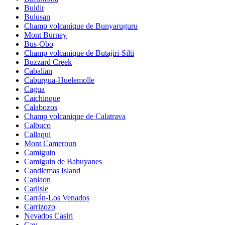
Buldir
Bulusan
Champ volcanique de Bunyaruguru
Mont Burney
Bus-Obo
Champ volcanique de Butajiri-Silti
Buzzard Creek
Cabalían
Caburgua-Huelemolle
Cagua
Caichinque
Calabozos
Champ volcanique de Calatrava
Calbuco
Callaqui
Mont Cameroun
Camiguin
Camiguin de Babuyanes
Candlemas Island
Canlaon
Carlisle
Carrán-Los Venados
Carrizozo
Nevados Casiri
Cay