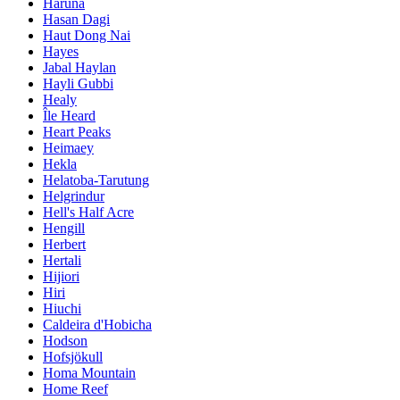
Haruna
Hasan Dagi
Haut Dong Nai
Hayes
Jabal Haylan
Hayli Gubbi
Healy
Île Heard
Heart Peaks
Heimaey
Hekla
Helatoba-Tarutung
Helgrindur
Hell's Half Acre
Hengill
Herbert
Hertali
Hijiori
Hiri
Hiuchi
Caldeira d'Hobicha
Hodson
Hofsjökull
Homa Mountain
Home Reef