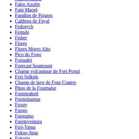
Falso Azufre
Fani Maoré
Farallon de Pajaros
Caldeira de Fayal
Fedotych
Fentale
Fisher
Flores
Flores Morro Alto
Pico do Fogo
Fonualei
Forecast Seamount
Champ volcanique de Fort Portal
Fort Selkirk
Champ de lave de Four Craters
Piton de la Fournaise
Fourpeaked
Fremrinamur
Frosty
Fuego
Fueguino
Fuerteventura
Fuji-Yama
Fukue-Jima
Fukujin