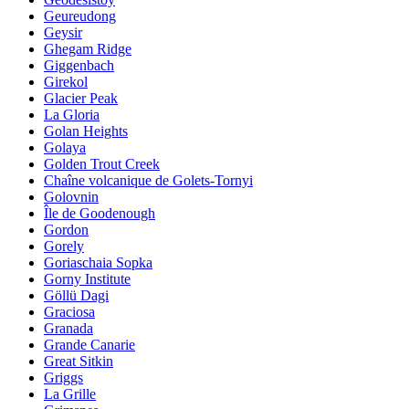
Geureudong
Geysir
Ghegam Ridge
Giggenbach
Girekol
Glacier Peak
La Gloria
Golan Heights
Golaya
Golden Trout Creek
Chaîne volcanique de Golets-Tornyi
Golovnin
Île de Goodenough
Gordon
Gorely
Goriaschaia Sopka
Gorny Institute
Göllü Dagi
Graciosa
Granada
Grande Canarie
Great Sitkin
Griggs
La Grille