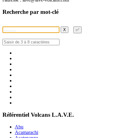
Recherche par mot-clé
X
✅
Référentiel Volcans L.A.V.E.
Abu
Acamarachi
Acatenango