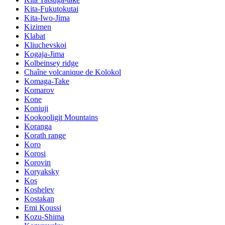
Kita-Fukutokutai
Kita-Iwo-Jima
Kizimen
Klabat
Kliuchevskoi
Kogaja-Jima
Kolbeinsey ridge
Chaîne volcanique de Kolokol
Komaga-Take
Komarov
Kone
Koniuji
Kookooligit Mountains
Koranga
Korath range
Koro
Korosi
Korovin
Koryaksky
Kos
Koshelev
Kostakan
Emi Koussi
Kozu-Shima