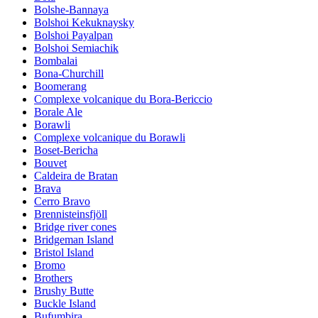
Bolshe-Bannaya
Bolshoi Kekuknaysky
Bolshoi Payalpan
Bolshoi Semiachik
Bombalai
Bona-Churchill
Boomerang
Complexe volcanique du Bora-Bericcio
Borale Ale
Borawli
Complexe volcanique du Borawli
Boset-Bericha
Bouvet
Caldeira de Bratan
Brava
Cerro Bravo
Brennisteinsfjöll
Bridge river cones
Bridgeman Island
Bristol Island
Bromo
Brothers
Brushy Butte
Buckle Island
Bufumbira