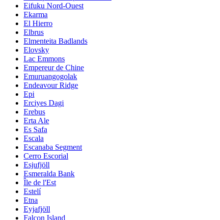
Eifuku Nord-Ouest
Ekarma
El Hierro
Elbrus
Elmenteita Badlands
Elovsky
Lac Emmons
Empereur de Chine
Emuruangogolak
Endeavour Ridge
Epi
Erciyes Dagi
Erebus
Erta Ale
Es Safa
Escala
Escanaba Segment
Cerro Escorial
Esjufjöll
Esmeralda Bank
Île de l'Est
Estelí
Etna
Eyjafjöll
Falcon Island