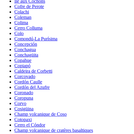
Île aux Cochons
Cofre de Perote
Colachi
Coleman
Colima
Cerro Colluma
Colo
Comondú-La Purísima
Concepción
Conchagua
Conchagüita
Copahue
Copiapó
Caldeira de Corbetti
Corcovado
Cordón Caulle
Cordón del Azufre
Coronado
Coropuna
Corvo
Cosigüina
Champ volcanique de Coso
Cotopaxi
Cerro el Cóndor
Champ volcanique de cratères basaltiques