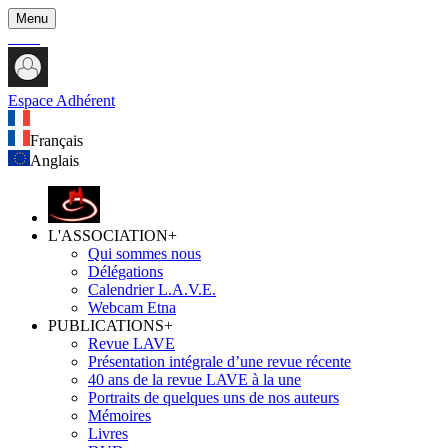
Menu
Espace Adhérent
Français
Anglais
L'ASSOCIATION
+
Qui sommes nous
Délégations
Calendrier L.A.V.E.
Webcam Etna
PUBLICATIONS
+
Revue LAVE
Présentation intégrale d’une revue récente
40 ans de la revue LAVE à la une
Portraits de quelques uns de nos auteurs
Mémoires
Livres