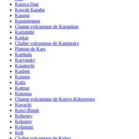
Karaca Dag
Kawah Karaha
Karang
Karangetang
Champ volcanique de Karapinar
Karisimbi
Karkar
Chaîne volcanique de Karpinsky
Plateau de Kars
Karthala
Karymsky
Kasatochi
Kasbek
Kasuga
Katla
Katmai
Katunga
Champ volcanique de Katwe-Kikorongo
Kavachi
Kawi-Butak
Kebeney
Kekurny
Kelimutu
Kell
Chaîne volcanique de Keluo