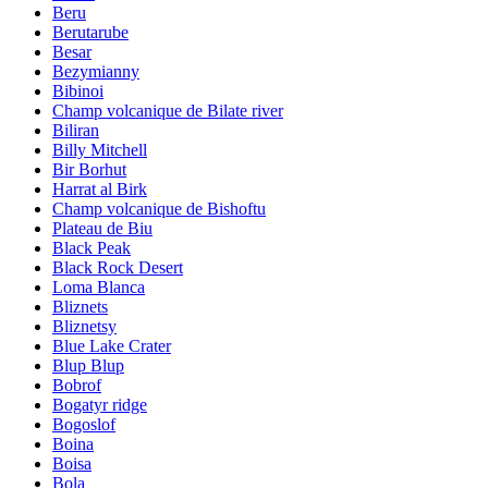
Beru
Berutarube
Besar
Bezymianny
Bibinoi
Champ volcanique de Bilate river
Biliran
Billy Mitchell
Bir Borhut
Harrat al Birk
Champ volcanique de Bishoftu
Plateau de Biu
Black Peak
Black Rock Desert
Loma Blanca
Bliznets
Bliznetsy
Blue Lake Crater
Blup Blup
Bobrof
Bogatyr ridge
Bogoslof
Boina
Boisa
Bola