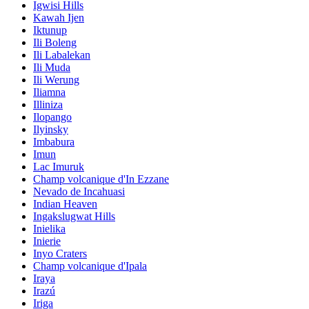
Igwisi Hills
Kawah Ijen
Iktunup
Ili Boleng
Ili Labalekan
Ili Muda
Ili Werung
Iliamna
Illiniza
Ilopango
Ilyinsky
Imbabura
Imun
Lac Imuruk
Champ volcanique d'In Ezzane
Nevado de Incahuasi
Indian Heaven
Ingakslugwat Hills
Inielika
Inierie
Inyo Craters
Champ volcanique d'Ipala
Iraya
Irazú
Iriga