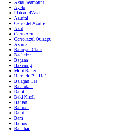
Axial Seamount
Ayelu
Plateau d'Azas
Azufral
Cerro del Azufre
Azul
Cerro Azul
Cerro Azul Quizapu
Azuma
Babuyan Claro
Bachelor
Bagana
Bakening
Mont Baker
Harra de Bal Haf
Balagan-Tas
Balatukan
Balbi
Bald Knoll
Baluan
Baluran
Balut
Bam
Bamus
Banáhao