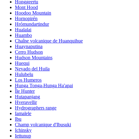
Honggeertu
Mont Hood
Hoodoo Mountain
Hornopirén
Hrómundartindur
Hualalai
Huambo
Chaîne volcanique de Huanquihue
Huaynaputina
Cerro Hudson
Hudson Mountains
Huequi
Nevado del Huila
Hulubelu
Los Humeros
Hunga Tonga-Hunga Ha'apai
Île Hunter
Hutapanjang
Hveravellir
Hydrographers range
Iamalele
Ibu
Champ volcanique d'Ibusuki
Ichinsky
Iettunup