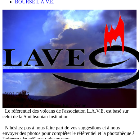
BOURSE L.A.V.E.
VOLCANS
/ Référentiel Volcans
L
'
A
ssociation
V
olcanologique
E
uropéenne
Le référentiel des volcans de l'association L.A.V.E. est basé sur
celui de la Smithsonian Institution
N'hésitez pas à nous faire part de vos suggestions et à nous
envoyer des photos pour compléter le référentiel et la photothèque à
l'adresse : lave@lave-volcans.com