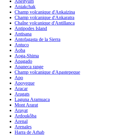
Aneityum
Aniakchak
Champ volcanique d'Ankaizina
Champ volcanique d'Ankaratra
Chaîne volcanique d'Antillanca
Antipodes Island
Antisana
Antofagasta de la Sierra
Antuco
Aoba
Aoga-Shima
Apagado
Apaneca range
Champ volcanique d'Apastepeque
Apo
Apoyeque
Aracar
Aragats
Laguna Aramuaca
Mont Ararat
Arayat
Ardoukôba
Arenal
Arenales
Harra de Arhab