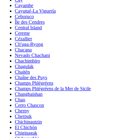
Cayambe
Cayutué-La Viguería
Ceboruco
Île des Cendres
Central Island
Cereme
Cézallier
Ch'uga-Ryong
Chacana
Nevado Chachani
Chachimbiro
Chagulak
Chaitén
Chaîne des Puys
Champs Phlégréens
Champs Phlégréens de la Mer de Sicile
Changbaishan
Chao
Cerro Chascon
Cherny
Cherpuk
Chichinautzin
El Chichón
Chiginagak