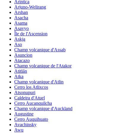
Arintica
Arjuno-Welirang
Arshan
Asacha
Asama
Asavyo
Île de l'Ascension
Askja
Aso
Champ volcanique d'Assab
Asuncion
Atacazo
Champ volcanique de l'Atakor
Atitlán
Atka
Champ volcanique d'Atlin
Cerro los Atlixcos
Atsonupuri
Caldeira d'Atuel
Cerro Aucanquilcha
Champ volcanique d'Auckland
Augustine
Cerro Auquihuato
Avachinsky
Awu