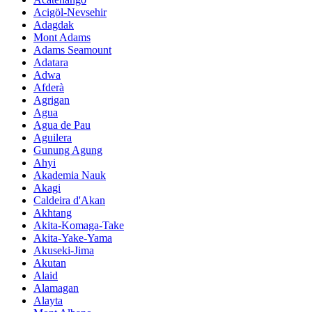
Acigöl-Nevsehir
Adagdak
Mont Adams
Adams Seamount
Adatara
Adwa
Afderà
Agrigan
Agua
Agua de Pau
Aguilera
Gunung Agung
Ahyi
Akademia Nauk
Akagi
Caldeira d'Akan
Akhtang
Akita-Komaga-Take
Akita-Yake-Yama
Akuseki-Jima
Akutan
Alaid
Alamagan
Alayta