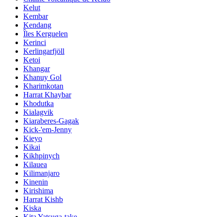
Kelut
Kembar
Kendang
Îles Kerguelen
Kerinci
Kerlingarfjöll
Ketoi
Khangar
Khanuy Gol
Kharimkotan
Harrat Khaybar
Khodutka
Kialagvik
Kiaraberes-Gagak
Kick-'em-Jenny
Kieyo
Kikai
Kikhpinych
Kilauea
Kilimanjaro
Kinenin
Kirishima
Harrat Kishb
Kiska
Kita Yatsuga-take