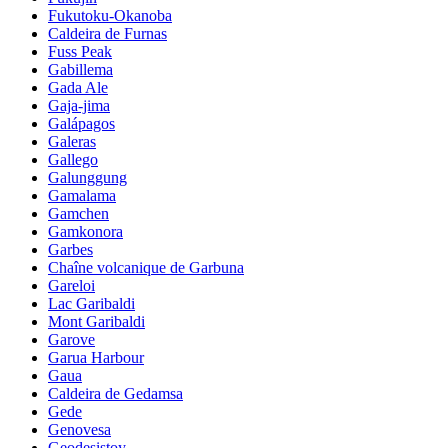
Fukutoku-Okanoba
Caldeira de Furnas
Fuss Peak
Gabillema
Gada Ale
Gaja-jima
Galápagos
Galeras
Gallego
Galunggung
Gamalama
Gamchen
Gamkonora
Garbes
Chaîne volcanique de Garbuna
Gareloi
Lac Garibaldi
Mont Garibaldi
Garove
Garua Harbour
Gaua
Caldeira de Gedamsa
Gede
Genovesa
Geodesistoy