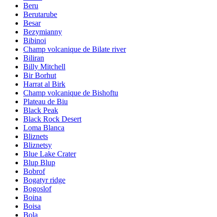
Beru
Berutarube
Besar
Bezymianny
Bibinoi
Champ volcanique de Bilate river
Biliran
Billy Mitchell
Bir Borhut
Harrat al Birk
Champ volcanique de Bishoftu
Plateau de Biu
Black Peak
Black Rock Desert
Loma Blanca
Bliznets
Bliznetsy
Blue Lake Crater
Blup Blup
Bobrof
Bogatyr ridge
Bogoslof
Boina
Boisa
Bola