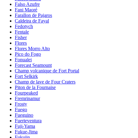
Falso Azufre
Fani Maoré
Farallon de Pajaros
Caldeira de Fayal
Fedotych
Fentale
Fisher
Flores
Flores Morro Alto
Pico do Fogo
Fonualei
Forecast Seamount
Champ volcanique de Fort Portal
Fort Selkirk
Champ de lave de Four Craters
Piton de la Fournaise
Fourpeaked
Fremrinamur
Frosty
Fuego
Fueguino
Fuerteventura
Fuji-Yama
Fukue-Jima
Fukujin