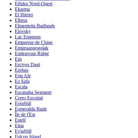
Eifuku Nord-Ouest
Ekarma
El Hierro
Elbrus
Elmenteita Badlands
Elovsky
Lac Emmons
Empereur de Chine
Emuruangogolak
Endeavour Ridge
Epi
Erciyes Dagi
Erebus
Erta Ale
Es Safa
Escala
Escanaba Segment
Cerro Escorial
Esjufjöll
Esmeralda Bank
Île de l'Est
Estelí
Etna
Eyjafjöll
Falcon Island