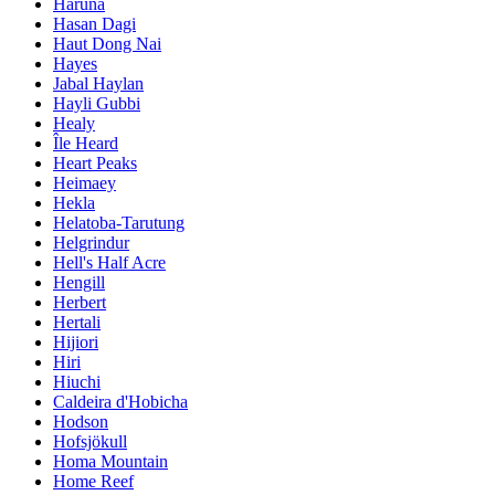
Haruna
Hasan Dagi
Haut Dong Nai
Hayes
Jabal Haylan
Hayli Gubbi
Healy
Île Heard
Heart Peaks
Heimaey
Hekla
Helatoba-Tarutung
Helgrindur
Hell's Half Acre
Hengill
Herbert
Hertali
Hijiori
Hiri
Hiuchi
Caldeira d'Hobicha
Hodson
Hofsjökull
Homa Mountain
Home Reef