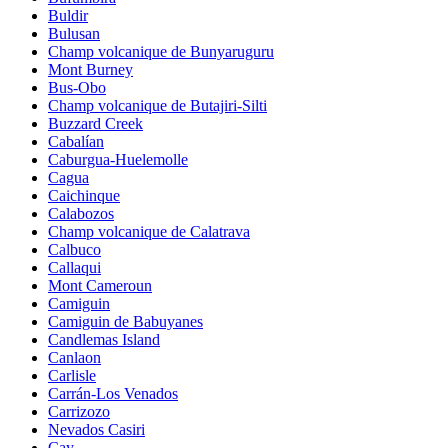
Buldir
Bulusan
Champ volcanique de Bunyaruguru
Mont Burney
Bus-Obo
Champ volcanique de Butajiri-Silti
Buzzard Creek
Cabalían
Caburgua-Huelemolle
Cagua
Caichinque
Calabozos
Champ volcanique de Calatrava
Calbuco
Callaqui
Mont Cameroun
Camiguin
Camiguin de Babuyanes
Candlemas Island
Canlaon
Carlisle
Carrán-Los Venados
Carrizozo
Nevados Casiri
Cay