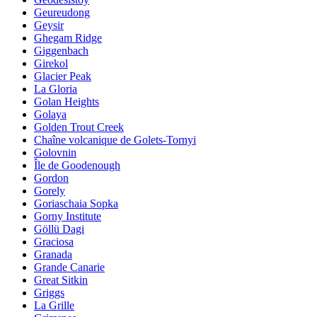
Geureudong
Geysir
Ghegam Ridge
Giggenbach
Girekol
Glacier Peak
La Gloria
Golan Heights
Golaya
Golden Trout Creek
Chaîne volcanique de Golets-Tornyi
Golovnin
Île de Goodenough
Gordon
Gorely
Goriaschaia Sopka
Gorny Institute
Göllü Dagi
Graciosa
Granada
Grande Canarie
Great Sitkin
Griggs
La Grille