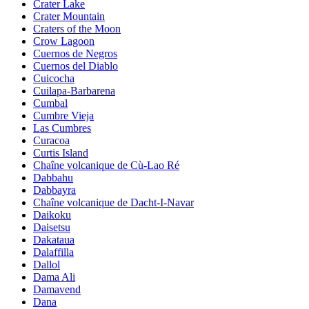
Crater Lake
Crater Mountain
Craters of the Moon
Crow Lagoon
Cuernos de Negros
Cuernos del Diablo
Cuicocha
Cuilapa-Barbarena
Cumbal
Cumbre Vieja
Las Cumbres
Curacoa
Curtis Island
Chaîne volcanique de Cù-Lao Ré
Dabbahu
Dabbayra
Chaîne volcanique de Dacht-I-Navar
Daikoku
Daisetsu
Dakataua
Dalaffilla
Dallol
Dama Ali
Damavend
Dana