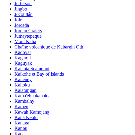
Jefferson
Jingbo
Jocotitlán
Jolo
Jorcada
Jordan Craters
Jumaytepeque
Mont Kaba
Chaîne volcanique de Kabargin Oth
Kadovar
Kagamil
Kaguyak
Kaikata Seamount
Kaikohe et Bay of Islands
Kaileney
Kaitoku
Kalatungan
Kama'ehuakanaloa
Kambalny
Kamen
Kawah Kamojang
Kana Keoki
Kanaga
Kanpu
Kao