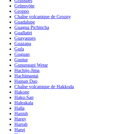
Grimsnes
Grímsvötn
Groppo
Chaîne volcanique de Grozny
Guadalupe
Guagua Pichincha
Guallatiri
Guayaques
Guazapa
Gufa
Guguan
Guntur
Gunungapi Wetar
Hachijo-Jima
Hachimantai
Hainan Dao
Chaîne volcanique de Hakkoda
Hakone
Haku-San
Haleakala
Halla
Hanish
Hargy
Harrah
Haruj