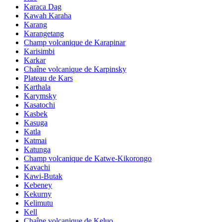
Karaca Dag
Kawah Karaha
Karang
Karangetang
Champ volcanique de Karapinar
Karisimbi
Karkar
Chaîne volcanique de Karpinsky
Plateau de Kars
Karthala
Karymsky
Kasatochi
Kasbek
Kasuga
Katla
Katmai
Katunga
Champ volcanique de Katwe-Kikorongo
Kavachi
Kawi-Butak
Kebeney
Kekurny
Kelimutu
Kell
Chaîne volcanique de Keluo