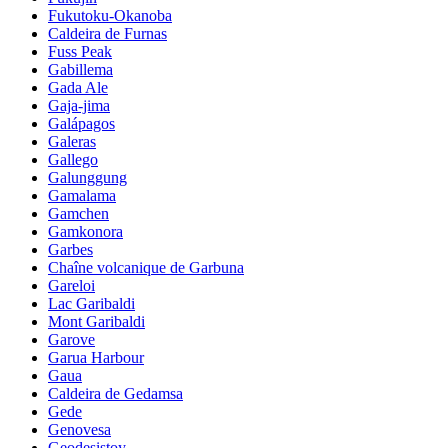
Fukutoku-Okanoba
Caldeira de Furnas
Fuss Peak
Gabillema
Gada Ale
Gaja-jima
Galápagos
Galeras
Gallego
Galunggung
Gamalama
Gamchen
Gamkonora
Garbes
Chaîne volcanique de Garbuna
Gareloi
Lac Garibaldi
Mont Garibaldi
Garove
Garua Harbour
Gaua
Caldeira de Gedamsa
Gede
Genovesa
Geodesistoy