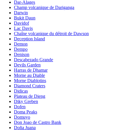
Dar-Alages
Champ volcanique de Dariganga
Darwin
Bukit Daun
Davidof
Lac Davis
Chaîne volcanique du détroit de Dawson
Deception Island
Demon
Dempo
Denison
Descabezado Grande
Devils Garden
Harras de Dhamar
Morne au Diable
Morne Diablotins
Diamond Craters
Didicas
Plateau de Dieng
Diky Greben
Dofen
Doma Peaks
Domuyo
Don Joao de Castro Bank
Doña Juana