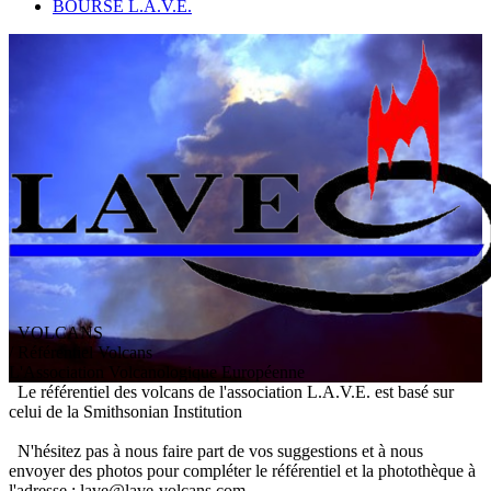
BOURSE L.A.V.E.
VOLCANS
/ Référentiel Volcans
L
'
A
ssociation
V
olcanologique
E
uropéenne
Le référentiel des volcans de l'association L.A.V.E. est basé sur
celui de la Smithsonian Institution
N'hésitez pas à nous faire part de vos suggestions et à nous
envoyer des photos pour compléter le référentiel et la photothèque à
l'adresse : lave@lave-volcans.com