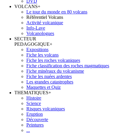
DVD
VOLCANS
+
Le tour du monde en 80 volcans
Référentiel Volcans
Activité volcanique
Info-Lave
Volcanologues
SECTEUR
PEDAGOGIQUE
+
Expositions
Fiche les volcans
Fiche les roches volcaniques
Fiche classification des roches magmatiques
Fiche minéraux du volcanisme
Fiche les nuées ardentes
Les grandes catastrophes
Maquettes et Quiz
THEMATIQUES
+
Histoire
Science
Risques volcaniques
Eruption
Découverte
Peintures
...