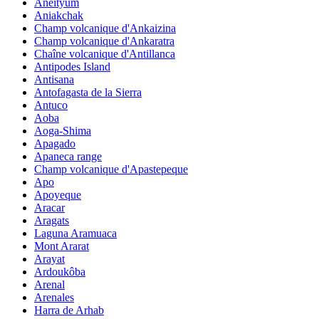
Aneityum
Aniakchak
Champ volcanique d'Ankaizina
Champ volcanique d'Ankaratra
Chaîne volcanique d'Antillanca
Antipodes Island
Antisana
Antofagasta de la Sierra
Antuco
Aoba
Aoga-Shima
Apagado
Apaneca range
Champ volcanique d'Apastepeque
Apo
Apoyeque
Aracar
Aragats
Laguna Aramuaca
Mont Ararat
Arayat
Ardoukôba
Arenal
Arenales
Harra de Arhab