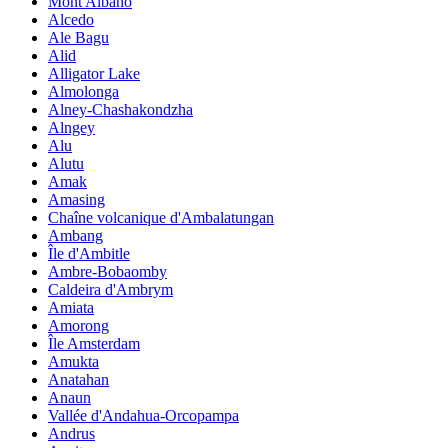
Mont Albano
Alcedo
Ale Bagu
Alid
Alligator Lake
Almolonga
Alney-Chashakondzha
Alngey
Alu
Alutu
Amak
Amasing
Chaîne volcanique d'Ambalatungan
Ambang
Île d'Ambitle
Ambre-Bobaomby
Caldeira d'Ambrym
Amiata
Amorong
Île Amsterdam
Amukta
Anatahan
Anaun
Vallée d'Andahua-Orcopampa
Andrus