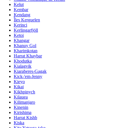
Kelut
Kembar
Kendang
Îles Kerguelen
Kerinci
Kerlingarfjöll
Ketoi
Khangar
Khanuy Gol
Kharimkotan
Harrat Khaybar
Khodutka
Kialagvik
Kiaraberes-Gagak
Kick-'em-Jenny
Kieyo
Kikai
Kikhpinych
Kilauea
Kilimanjaro
Kinenin
Kirishima
Harrat Kishb
Kiska
Kita Yatsuga-take