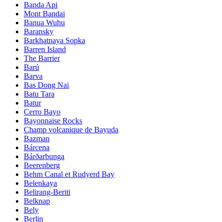
Banda Api
Mont Bandai
Banua Wuhu
Baransky
Barkhatnaya Sopka
Barren Island
The Barrier
Barú
Barva
Bas Dong Nai
Batu Tara
Batur
Cerro Bayo
Bayonnaise Rocks
Champ volcanique de Bayuda
Bazman
Bárcena
Bárðarbunga
Beerenberg
Behm Canal et Rudyerd Bay
Belenkaya
Belirang-Beriti
Belknap
Bely
Berlin