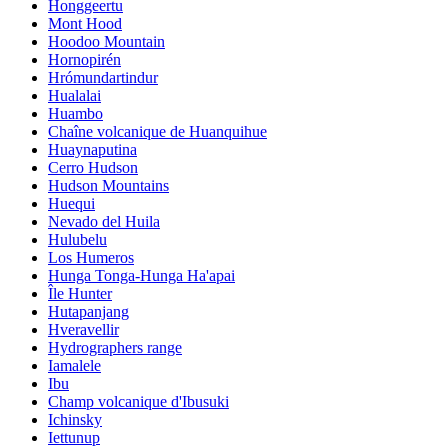
Honggeertu
Mont Hood
Hoodoo Mountain
Hornopirén
Hrómundartindur
Hualalai
Huambo
Chaîne volcanique de Huanquihue
Huaynaputina
Cerro Hudson
Hudson Mountains
Huequi
Nevado del Huila
Hulubelu
Los Humeros
Hunga Tonga-Hunga Ha'apai
Île Hunter
Hutapanjang
Hveravellir
Hydrographers range
Iamalele
Ibu
Champ volcanique d'Ibusuki
Ichinsky
Iettunup