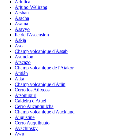
Arintica
Arjuno-Welirang
Arshan
Asacha
Asama
Asavyo
Île de l'Ascension
Askja
Aso
Champ volcanique d'Assab
Asuncion
Atacazo
Champ volcanique de l'Atakor
Atitlán
Atka
Champ volcanique d'Atlin
Cerro los Atlixcos
Atsonupuri
Caldeira d'Atuel
Cerro Aucanquilcha
Champ volcanique d'Auckland
Augustine
Cerro Auquihuato
Avachinsky
Awu