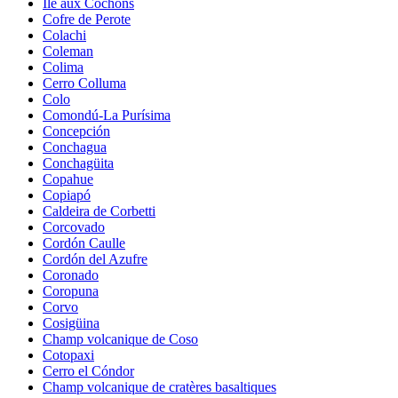
Île aux Cochons
Cofre de Perote
Colachi
Coleman
Colima
Cerro Colluma
Colo
Comondú-La Purísima
Concepción
Conchagua
Conchagüita
Copahue
Copiapó
Caldeira de Corbetti
Corcovado
Cordón Caulle
Cordón del Azufre
Coronado
Coropuna
Corvo
Cosigüina
Champ volcanique de Coso
Cotopaxi
Cerro el Cóndor
Champ volcanique de cratères basaltiques