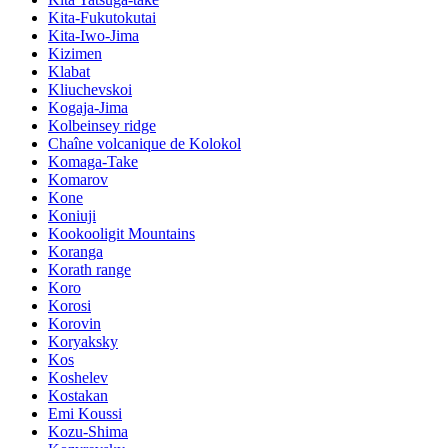
Kita-Fukutokutai
Kita-Iwo-Jima
Kizimen
Klabat
Kliuchevskoi
Kogaja-Jima
Kolbeinsey ridge
Chaîne volcanique de Kolokol
Komaga-Take
Komarov
Kone
Koniuji
Kookooligit Mountains
Koranga
Korath range
Koro
Korosi
Korovin
Koryaksky
Kos
Koshelev
Kostakan
Emi Koussi
Kozu-Shima