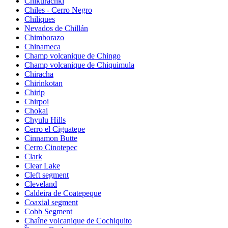
Chikurachki
Chiles - Cerro Negro
Chiliques
Nevados de Chillán
Chimborazo
Chinameca
Champ volcanique de Chingo
Champ volcanique de Chiquimula
Chiracha
Chirinkotan
Chirip
Chirpoi
Chokai
Chyulu Hills
Cerro el Ciguatepe
Cinnamon Butte
Cerro Cinotepec
Clark
Clear Lake
Cleft segment
Cleveland
Caldeira de Coatepeque
Coaxial segment
Cobb Segment
Chaîne volcanique de Cochiquito