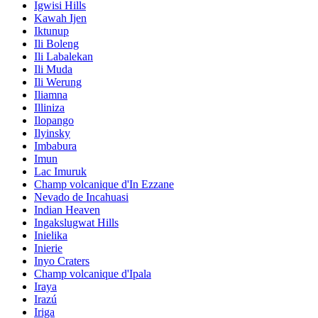
Igwisi Hills
Kawah Ijen
Iktunup
Ili Boleng
Ili Labalekan
Ili Muda
Ili Werung
Iliamna
Illiniza
Ilopango
Ilyinsky
Imbabura
Imun
Lac Imuruk
Champ volcanique d'In Ezzane
Nevado de Incahuasi
Indian Heaven
Ingakslugwat Hills
Inielika
Inierie
Inyo Craters
Champ volcanique d'Ipala
Iraya
Irazú
Iriga