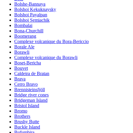
Bolshe-Bannaya
Bolshoi Kekuknaysky
Bolshoi Payalpan
Bolshoi Semiachik
Bombalai
Bona-Churchill
Boomerang
Complexe volcanique du Bora-Bericcio
Borale Ale
Borawli
Complexe volcanique du Borawli
Boset-Bericha
Bouvet
Caldeira de Bratan
Brava
Cerro Bravo
Brennisteinsfjöll
Bridge river cones
Bridgeman Island
Bristol Island
Bromo
Brothers
Brushy Butte
Buckle Island
Bufumbira