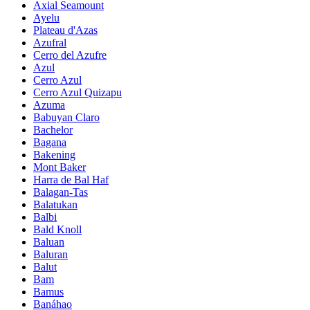
Axial Seamount
Ayelu
Plateau d'Azas
Azufral
Cerro del Azufre
Azul
Cerro Azul
Cerro Azul Quizapu
Azuma
Babuyan Claro
Bachelor
Bagana
Bakening
Mont Baker
Harra de Bal Haf
Balagan-Tas
Balatukan
Balbi
Bald Knoll
Baluan
Baluran
Balut
Bam
Bamus
Banáhao