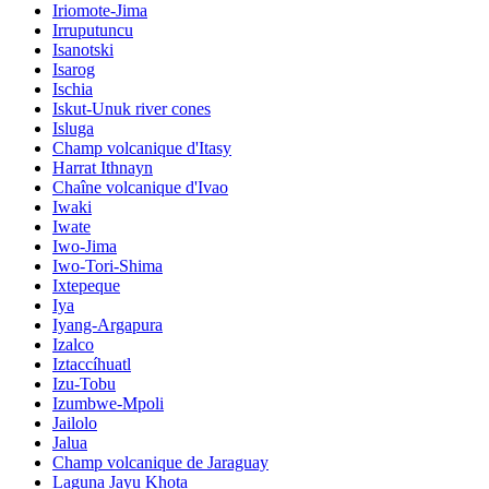
Iriomote-Jima
Irruputuncu
Isanotski
Isarog
Ischia
Iskut-Unuk river cones
Isluga
Champ volcanique d'Itasy
Harrat Ithnayn
Chaîne volcanique d'Ivao
Iwaki
Iwate
Iwo-Jima
Iwo-Tori-Shima
Ixtepeque
Iya
Iyang-Argapura
Izalco
Iztaccíhuatl
Izu-Tobu
Izumbwe-Mpoli
Jailolo
Jalua
Champ volcanique de Jaraguay
Laguna Jayu Khota