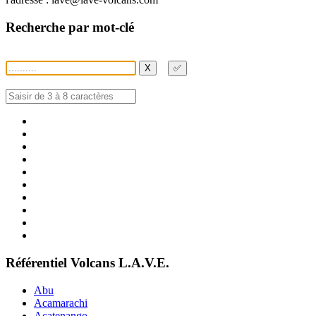
Recherche par mot-clé
X
✅
Référentiel Volcans L.A.V.E.
Abu
Acamarachi
Acatenango