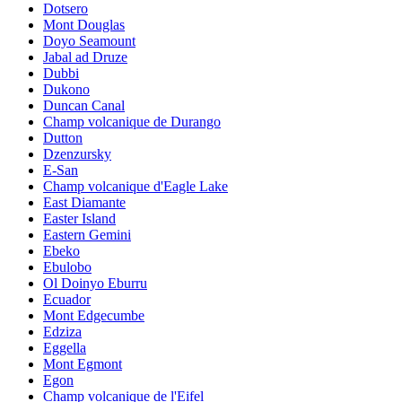
Dotsero
Mont Douglas
Doyo Seamount
Jabal ad Druze
Dubbi
Dukono
Duncan Canal
Champ volcanique de Durango
Dutton
Dzenzursky
E-San
Champ volcanique d'Eagle Lake
East Diamante
Easter Island
Eastern Gemini
Ebeko
Ebulobo
Ol Doinyo Eburru
Ecuador
Mont Edgecumbe
Edziza
Eggella
Mont Egmont
Egon
Champ volcanique de l'Eifel