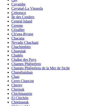
Cayambe
Cayutué-La Viguería
Ceboruco
Île des Cendres
Central Island
Cereme
Cézallier
Ch'uga-Ryong
Chacana
Nevado Chachani
Chachimbiro
Chagulak
Chaitén
Chaîne des Puys
Champs Phlégréens
Champs Phlégréens de la Mer de Sicile
Changbaishan
Chao
Cerro Chascon
Cherny
Cherpuk
Chichinautzin
El Chichón
Chiginagak