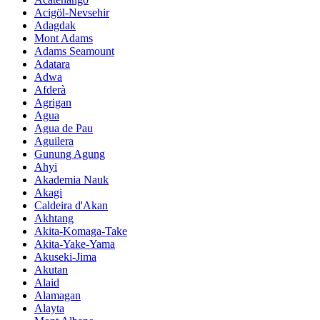
Acigöl-Nevsehir
Adagdak
Mont Adams
Adams Seamount
Adatara
Adwa
Afderà
Agrigan
Agua
Agua de Pau
Aguilera
Gunung Agung
Ahyi
Akademia Nauk
Akagi
Caldeira d'Akan
Akhtang
Akita-Komaga-Take
Akita-Yake-Yama
Akuseki-Jima
Akutan
Alaid
Alamagan
Alayta