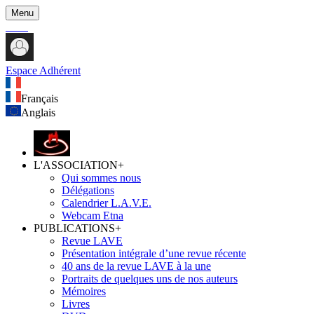
Menu
Espace Adhérent
Français
Anglais
L'ASSOCIATION
+
Qui sommes nous
Délégations
Calendrier L.A.V.E.
Webcam Etna
PUBLICATIONS
+
Revue LAVE
Présentation intégrale d’une revue récente
40 ans de la revue LAVE à la une
Portraits de quelques uns de nos auteurs
Mémoires
Livres