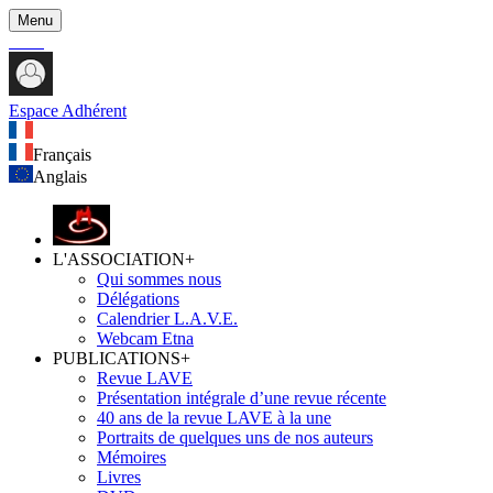
Menu
Espace Adhérent
Français
Anglais
L'ASSOCIATION
+
Qui sommes nous
Délégations
Calendrier L.A.V.E.
Webcam Etna
PUBLICATIONS
+
Revue LAVE
Présentation intégrale d’une revue récente
40 ans de la revue LAVE à la une
Portraits de quelques uns de nos auteurs
Mémoires
Livres