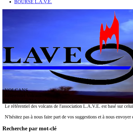
BOURSE L.A.V.E.
VOLCANS
/ Référentiel Volcans
L
'
A
ssociation
V
olcanologique
E
uropéenne
Le référentiel des volcans de l'association L.A.V.E. est basé sur celu
N'hésitez pas à nous faire part de vos suggestions et à nous envoyer 
Recherche par mot-clé