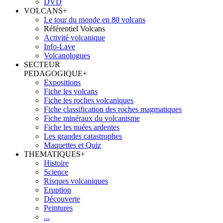
DVD
VOLCANS
+
Le tour du monde en 80 volcans
Référentiel Volcans
Activité volcanique
Info-Lave
Volcanologues
SECTEUR
PEDAGOGIQUE
+
Expositions
Fiche les volcans
Fiche les roches volcaniques
Fiche classification des roches magmatiques
Fiche minéraux du volcanisme
Fiche les nuées ardentes
Les grandes catastrophes
Maquettes et Quiz
THEMATIQUES
+
Histoire
Science
Risques volcaniques
Eruption
Découverte
Peintures
...