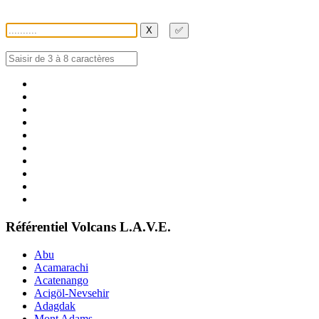
X
✅
Référentiel Volcans L.A.V.E.
Abu
Acamarachi
Acatenango
Acigöl-Nevsehir
Adagdak
Mont Adams