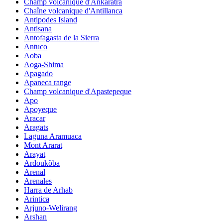
Champ volcanique d'Ankaratra
Chaîne volcanique d'Antillanca
Antipodes Island
Antisana
Antofagasta de la Sierra
Antuco
Aoba
Aoga-Shima
Apagado
Apaneca range
Champ volcanique d'Apastepeque
Apo
Apoyeque
Aracar
Aragats
Laguna Aramuaca
Mont Ararat
Arayat
Ardoukôba
Arenal
Arenales
Harra de Arhab
Arintica
Arjuno-Welirang
Arshan