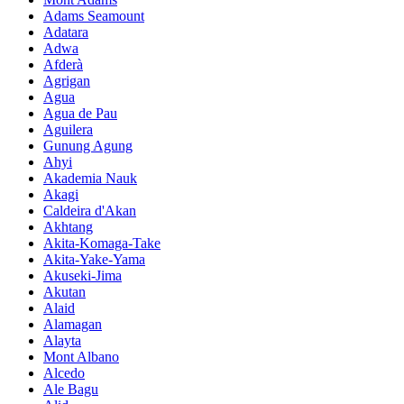
Adams Seamount
Adatara
Adwa
Afderà
Agrigan
Agua
Agua de Pau
Aguilera
Gunung Agung
Ahyi
Akademia Nauk
Akagi
Caldeira d'Akan
Akhtang
Akita-Komaga-Take
Akita-Yake-Yama
Akuseki-Jima
Akutan
Alaid
Alamagan
Alayta
Mont Albano
Alcedo
Ale Bagu