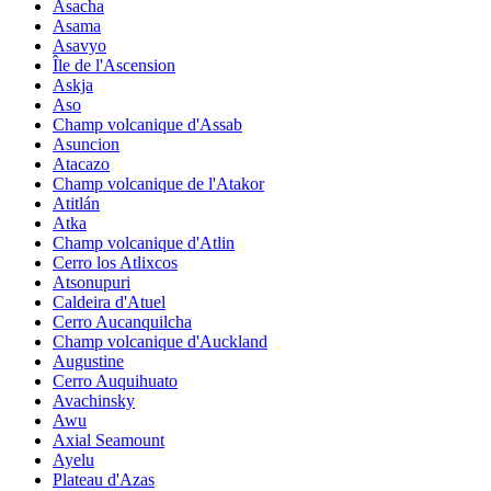
Asacha
Asama
Asavyo
Île de l'Ascension
Askja
Aso
Champ volcanique d'Assab
Asuncion
Atacazo
Champ volcanique de l'Atakor
Atitlán
Atka
Champ volcanique d'Atlin
Cerro los Atlixcos
Atsonupuri
Caldeira d'Atuel
Cerro Aucanquilcha
Champ volcanique d'Auckland
Augustine
Cerro Auquihuato
Avachinsky
Awu
Axial Seamount
Ayelu
Plateau d'Azas