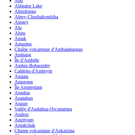
Alid
Alligator Lake
Almolonga
Alney-Chashakondzha
Alngey
Alu
Alutu
Amak
Amasing
Chaîne volcanique d'Ambalatungan
Ambang
Île d'Ambitle
Ambre-Bobaomby
Caldeira d'Ambrym
Amiata
Amorong
Île Amsterdam
Amukta
Anatahan
Anaun
Vallée d'Andahua-Orcopampa
Andrus
Aneityum
Aniakchak
Champ volcanique d'Ankaizina