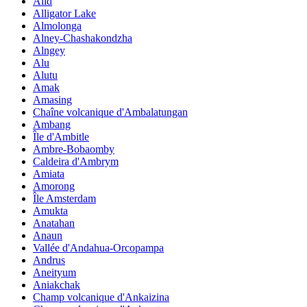
Alid
Alligator Lake
Almolonga
Alney-Chashakondzha
Alngey
Alu
Alutu
Amak
Amasing
Chaîne volcanique d'Ambalatungan
Ambang
Île d'Ambitle
Ambre-Bobaomby
Caldeira d'Ambrym
Amiata
Amorong
Île Amsterdam
Amukta
Anatahan
Anaun
Vallée d'Andahua-Orcopampa
Andrus
Aneityum
Aniakchak
Champ volcanique d'Ankaizina