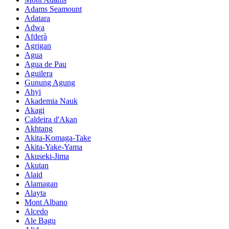
Adams Seamount
Adatara
Adwa
Afderà
Agrigan
Agua
Agua de Pau
Aguilera
Gunung Agung
Ahyi
Akademia Nauk
Akagi
Caldeira d'Akan
Akhtang
Akita-Komaga-Take
Akita-Yake-Yama
Akuseki-Jima
Akutan
Alaid
Alamagan
Alayta
Mont Albano
Alcedo
Ale Bagu