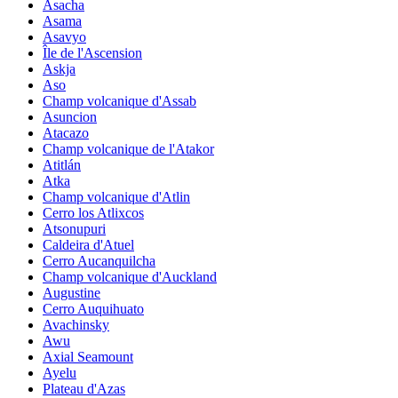
Asacha
Asama
Asavyo
Île de l'Ascension
Askja
Aso
Champ volcanique d'Assab
Asuncion
Atacazo
Champ volcanique de l'Atakor
Atitlán
Atka
Champ volcanique d'Atlin
Cerro los Atlixcos
Atsonupuri
Caldeira d'Atuel
Cerro Aucanquilcha
Champ volcanique d'Auckland
Augustine
Cerro Auquihuato
Avachinsky
Awu
Axial Seamount
Ayelu
Plateau d'Azas