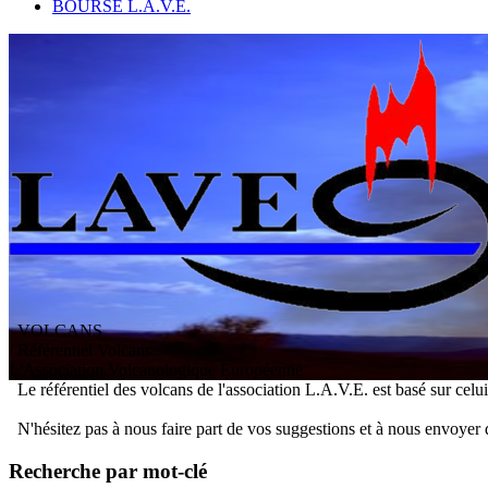
BOURSE L.A.V.E.
VOLCANS
/ Référentiel Volcans
L
'
A
ssociation
V
olcanologique
E
uropéenne
Le référentiel des volcans de l'association L.A.V.E. est basé sur celu
N'hésitez pas à nous faire part de vos suggestions et à nous envoyer 
Recherche par mot-clé