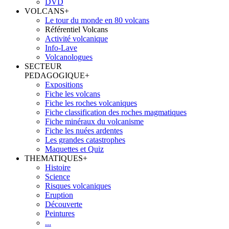
DVD
VOLCANS
+
Le tour du monde en 80 volcans
Référentiel Volcans
Activité volcanique
Info-Lave
Volcanologues
SECTEUR
PEDAGOGIQUE
+
Expositions
Fiche les volcans
Fiche les roches volcaniques
Fiche classification des roches magmatiques
Fiche minéraux du volcanisme
Fiche les nuées ardentes
Les grandes catastrophes
Maquettes et Quiz
THEMATIQUES
+
Histoire
Science
Risques volcaniques
Eruption
Découverte
Peintures
...