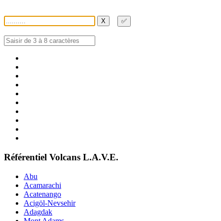
X
✅
Référentiel Volcans L.A.V.E.
Abu
Acamarachi
Acatenango
Acigöl-Nevsehir
Adagdak
Mont Adams