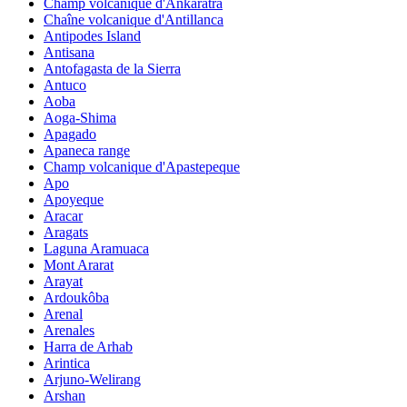
Champ volcanique d'Ankaratra
Chaîne volcanique d'Antillanca
Antipodes Island
Antisana
Antofagasta de la Sierra
Antuco
Aoba
Aoga-Shima
Apagado
Apaneca range
Champ volcanique d'Apastepeque
Apo
Apoyeque
Aracar
Aragats
Laguna Aramuaca
Mont Ararat
Arayat
Ardoukôba
Arenal
Arenales
Harra de Arhab
Arintica
Arjuno-Welirang
Arshan