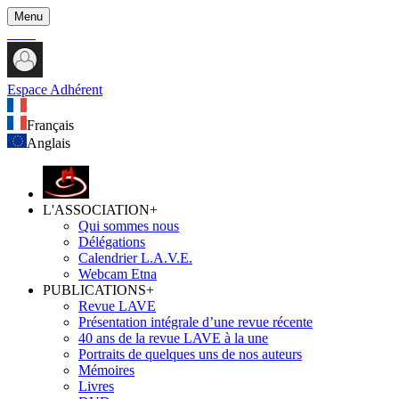
Menu
Espace Adhérent
Français
Anglais
L'ASSOCIATION
+
Qui sommes nous
Délégations
Calendrier L.A.V.E.
Webcam Etna
PUBLICATIONS
+
Revue LAVE
Présentation intégrale d’une revue récente
40 ans de la revue LAVE à la une
Portraits de quelques uns de nos auteurs
Mémoires
Livres