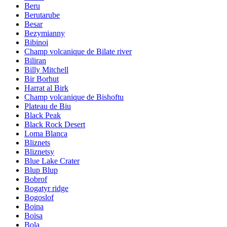
Beru
Berutarube
Besar
Bezymianny
Bibinoi
Champ volcanique de Bilate river
Biliran
Billy Mitchell
Bir Borhut
Harrat al Birk
Champ volcanique de Bishoftu
Plateau de Biu
Black Peak
Black Rock Desert
Loma Blanca
Bliznets
Bliznetsy
Blue Lake Crater
Blup Blup
Bobrof
Bogatyr ridge
Bogoslof
Boina
Boisa
Bola