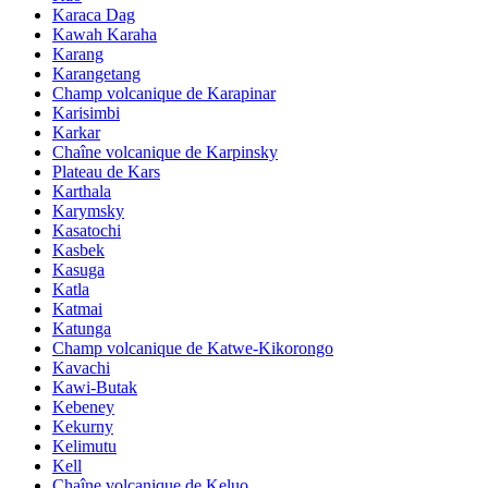
Karaca Dag
Kawah Karaha
Karang
Karangetang
Champ volcanique de Karapinar
Karisimbi
Karkar
Chaîne volcanique de Karpinsky
Plateau de Kars
Karthala
Karymsky
Kasatochi
Kasbek
Kasuga
Katla
Katmai
Katunga
Champ volcanique de Katwe-Kikorongo
Kavachi
Kawi-Butak
Kebeney
Kekurny
Kelimutu
Kell
Chaîne volcanique de Keluo