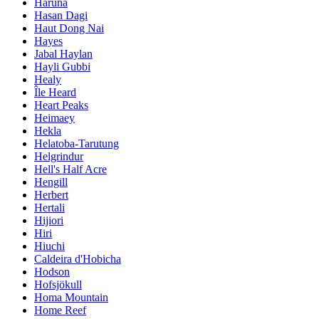
Haruna
Hasan Dagi
Haut Dong Nai
Hayes
Jabal Haylan
Hayli Gubbi
Healy
Île Heard
Heart Peaks
Heimaey
Hekla
Helatoba-Tarutung
Helgrindur
Hell's Half Acre
Hengill
Herbert
Hertali
Hijiori
Hiri
Hiuchi
Caldeira d'Hobicha
Hodson
Hofsjökull
Homa Mountain
Home Reef