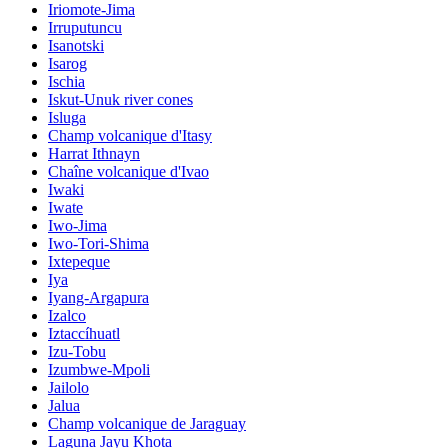
Iriomote-Jima
Irruputuncu
Isanotski
Isarog
Ischia
Iskut-Unuk river cones
Isluga
Champ volcanique d'Itasy
Harrat Ithnayn
Chaîne volcanique d'Ivao
Iwaki
Iwate
Iwo-Jima
Iwo-Tori-Shima
Ixtepeque
Iya
Iyang-Argapura
Izalco
Iztaccíhuatl
Izu-Tobu
Izumbwe-Mpoli
Jailolo
Jalua
Champ volcanique de Jaraguay
Laguna Jayu Khota