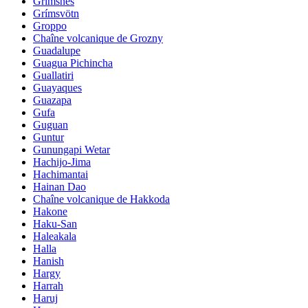
Grimsnes
Grímsvötn
Groppo
Chaîne volcanique de Grozny
Guadalupe
Guagua Pichincha
Guallatiri
Guayaques
Guazapa
Gufa
Guguan
Guntur
Gunungapi Wetar
Hachijo-Jima
Hachimantai
Hainan Dao
Chaîne volcanique de Hakkoda
Hakone
Haku-San
Haleakala
Halla
Hanish
Hargy
Harrah
Haruj