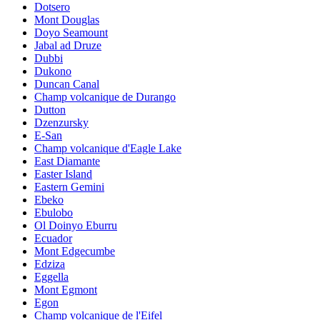
Dotsero
Mont Douglas
Doyo Seamount
Jabal ad Druze
Dubbi
Dukono
Duncan Canal
Champ volcanique de Durango
Dutton
Dzenzursky
E-San
Champ volcanique d'Eagle Lake
East Diamante
Easter Island
Eastern Gemini
Ebeko
Ebulobo
Ol Doinyo Eburru
Ecuador
Mont Edgecumbe
Edziza
Eggella
Mont Egmont
Egon
Champ volcanique de l'Eifel