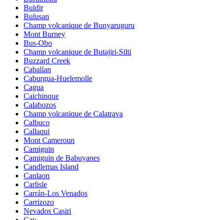
Buldir
Bulusan
Champ volcanique de Bunyaruguru
Mont Burney
Bus-Obo
Champ volcanique de Butajiri-Silti
Buzzard Creek
Cabalían
Caburgua-Huelemolle
Cagua
Caichinque
Calabozos
Champ volcanique de Calatrava
Calbuco
Callaqui
Mont Cameroun
Camiguin
Camiguin de Babuyanes
Candlemas Island
Canlaon
Carlisle
Carrán-Los Venados
Carrizozo
Nevados Casiri
Cay