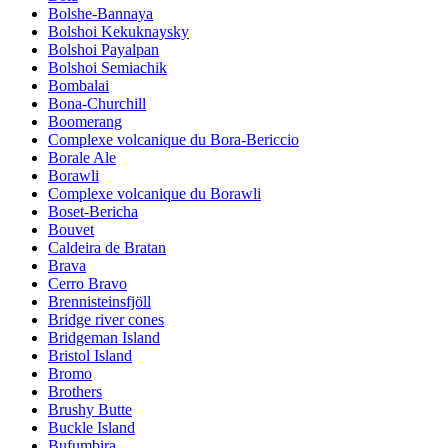
Bolshe-Bannaya
Bolshoi Kekuknaysky
Bolshoi Payalpan
Bolshoi Semiachik
Bombalai
Bona-Churchill
Boomerang
Complexe volcanique du Bora-Bericcio
Borale Ale
Borawli
Complexe volcanique du Borawli
Boset-Bericha
Bouvet
Caldeira de Bratan
Brava
Cerro Bravo
Brennisteinsfjöll
Bridge river cones
Bridgeman Island
Bristol Island
Bromo
Brothers
Brushy Butte
Buckle Island
Bufumbira