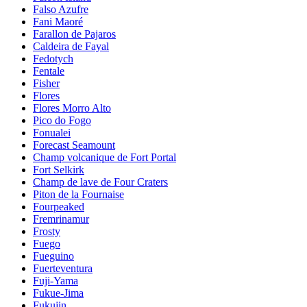
Falso Azufre
Fani Maoré
Farallon de Pajaros
Caldeira de Fayal
Fedotych
Fentale
Fisher
Flores
Flores Morro Alto
Pico do Fogo
Fonualei
Forecast Seamount
Champ volcanique de Fort Portal
Fort Selkirk
Champ de lave de Four Craters
Piton de la Fournaise
Fourpeaked
Fremrinamur
Frosty
Fuego
Fueguino
Fuerteventura
Fuji-Yama
Fukue-Jima
Fukujin