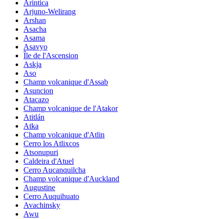
Arintica
Arjuno-Welirang
Arshan
Asacha
Asama
Asavyo
Île de l'Ascension
Askja
Aso
Champ volcanique d'Assab
Asuncion
Atacazo
Champ volcanique de l'Atakor
Atitlán
Atka
Champ volcanique d'Atlin
Cerro los Atlixcos
Atsonupuri
Caldeira d'Atuel
Cerro Aucanquilcha
Champ volcanique d'Auckland
Augustine
Cerro Auquihuato
Avachinsky
Awu