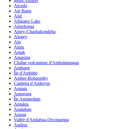
Mont Albano
Alcedo
Ale Bagu
Alid
Alligator Lake
Almolonga
Alney-Chashakondzha
Alngey
Alu
Alutu
Amak
Amasing
Chaîne volcanique d'Ambalatungan
Ambang
Île d'Ambitle
Ambre-Bobaomby
Caldeira d'Ambrym
Amiata
Amorong
Île Amsterdam
Amukta
Anatahan
Anaun
Vallée d'Andahua-Orcopampa
Andrus