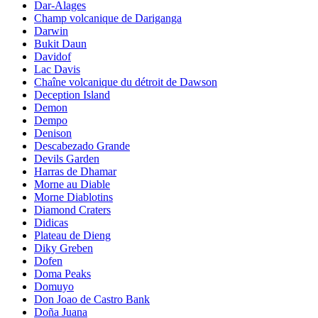
Dar-Alages
Champ volcanique de Dariganga
Darwin
Bukit Daun
Davidof
Lac Davis
Chaîne volcanique du détroit de Dawson
Deception Island
Demon
Dempo
Denison
Descabezado Grande
Devils Garden
Harras de Dhamar
Morne au Diable
Morne Diablotins
Diamond Craters
Didicas
Plateau de Dieng
Diky Greben
Dofen
Doma Peaks
Domuyo
Don Joao de Castro Bank
Doña Juana