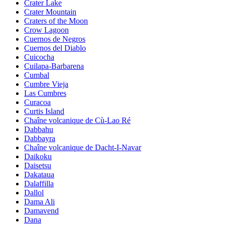
Crater Lake
Crater Mountain
Craters of the Moon
Crow Lagoon
Cuernos de Negros
Cuernos del Diablo
Cuicocha
Cuilapa-Barbarena
Cumbal
Cumbre Vieja
Las Cumbres
Curacoa
Curtis Island
Chaîne volcanique de Cù-Lao Ré
Dabbahu
Dabbayra
Chaîne volcanique de Dacht-I-Navar
Daikoku
Daisetsu
Dakataua
Dalaffilla
Dallol
Dama Ali
Damavend
Dana