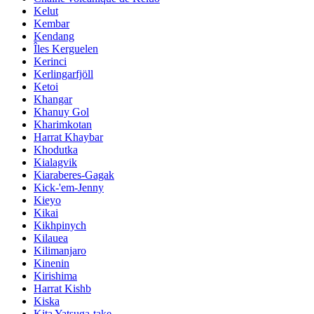
Kelut
Kembar
Kendang
Îles Kerguelen
Kerinci
Kerlingarfjöll
Ketoi
Khangar
Khanuy Gol
Kharimkotan
Harrat Khaybar
Khodutka
Kialagvik
Kiaraberes-Gagak
Kick-'em-Jenny
Kieyo
Kikai
Kikhpinych
Kilauea
Kilimanjaro
Kinenin
Kirishima
Harrat Kishb
Kiska
Kita Yatsuga-take