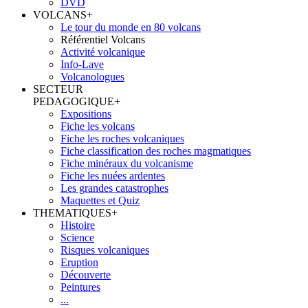
DVD
VOLCANS
+
Le tour du monde en 80 volcans
Référentiel Volcans
Activité volcanique
Info-Lave
Volcanologues
SECTEUR
PEDAGOGIQUE
+
Expositions
Fiche les volcans
Fiche les roches volcaniques
Fiche classification des roches magmatiques
Fiche minéraux du volcanisme
Fiche les nuées ardentes
Les grandes catastrophes
Maquettes et Quiz
THEMATIQUES
+
Histoire
Science
Risques volcaniques
Eruption
Découverte
Peintures
...