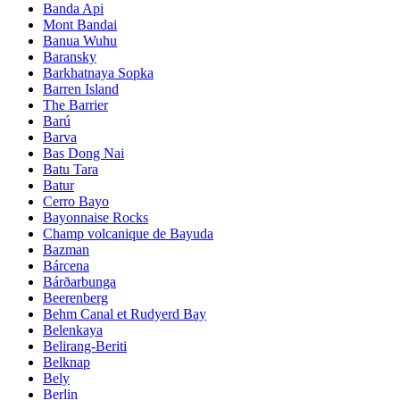
Banda Api
Mont Bandai
Banua Wuhu
Baransky
Barkhatnaya Sopka
Barren Island
The Barrier
Barú
Barva
Bas Dong Nai
Batu Tara
Batur
Cerro Bayo
Bayonnaise Rocks
Champ volcanique de Bayuda
Bazman
Bárcena
Bárðarbunga
Beerenberg
Behm Canal et Rudyerd Bay
Belenkaya
Belirang-Beriti
Belknap
Bely
Berlin