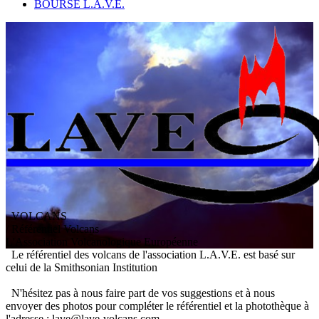
BOURSE L.A.V.E.
VOLCANS
/ Référentiel Volcans
L
'
A
ssociation
V
olcanologique
E
uropéenne
Le référentiel des volcans de l'association L.A.V.E. est basé sur
celui de la Smithsonian Institution
N'hésitez pas à nous faire part de vos suggestions et à nous
envoyer des photos pour compléter le référentiel et la photothèque à
l'adresse : lave@lave-volcans.com