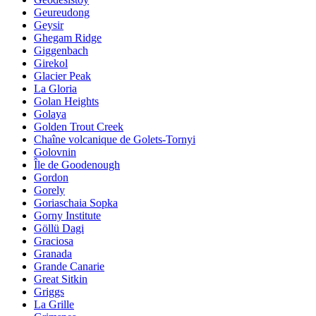
Geureudong
Geysir
Ghegam Ridge
Giggenbach
Girekol
Glacier Peak
La Gloria
Golan Heights
Golaya
Golden Trout Creek
Chaîne volcanique de Golets-Tornyi
Golovnin
Île de Goodenough
Gordon
Gorely
Goriaschaia Sopka
Gorny Institute
Göllü Dagi
Graciosa
Granada
Grande Canarie
Great Sitkin
Griggs
La Grille