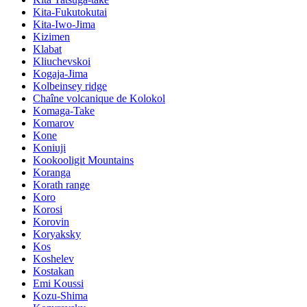
Kita-Fukutokutai
Kita-Iwo-Jima
Kizimen
Klabat
Kliuchevskoi
Kogaja-Jima
Kolbeinsey ridge
Chaîne volcanique de Kolokol
Komaga-Take
Komarov
Kone
Koniuji
Kookooligit Mountains
Koranga
Korath range
Koro
Korosi
Korovin
Koryaksky
Kos
Koshelev
Kostakan
Emi Koussi
Kozu-Shima