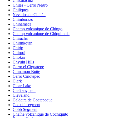
Chikurachki
Chiles - Cerro Negro
Chiliques
Nevados de Chillán
Chimborazo
Chinameca
Champ volcanique de Chingo
Champ volcanique de Chiquimula
Chiracha
Chirinkotan
Chirip
Chirpoi
Chokai
Chyulu Hills
Cerro el Ciguatepe
Cinnamon Butte
Cerro Cinotepec
Clark
Clear Lake
Cleft segment
Cleveland
Caldeira de Coatepeque
Coaxial segment
Cobb Segment
Chaîne volcanique de Cochiquito