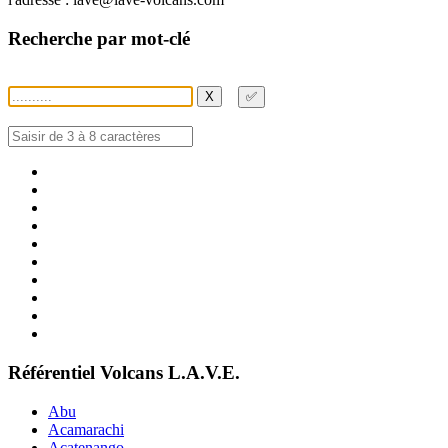
Recherche par mot-clé
X
✅
Référentiel Volcans L.A.V.E.
Abu
Acamarachi
Acatenango