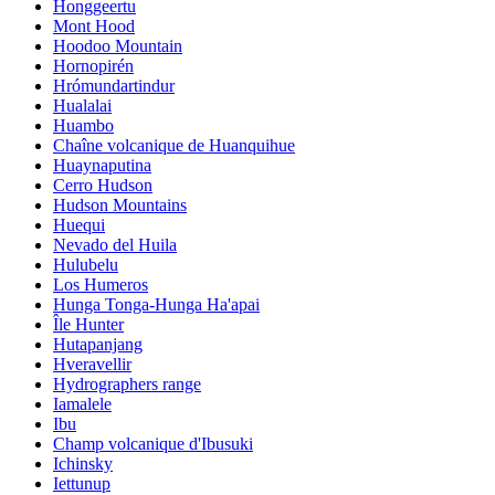
Honggeertu
Mont Hood
Hoodoo Mountain
Hornopirén
Hrómundartindur
Hualalai
Huambo
Chaîne volcanique de Huanquihue
Huaynaputina
Cerro Hudson
Hudson Mountains
Huequi
Nevado del Huila
Hulubelu
Los Humeros
Hunga Tonga-Hunga Ha'apai
Île Hunter
Hutapanjang
Hveravellir
Hydrographers range
Iamalele
Ibu
Champ volcanique d'Ibusuki
Ichinsky
Iettunup