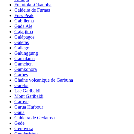
Fukutoku-Okanoba
Caldeira de Furnas
Fuss Peak
Gabillema
Gada Ale
Gaja-jima
Galápagos
Galeras
Gallego
Galunggung
Gamalama
Gamchen
Gamkonora
Garbes
Chaîne volcanique de Garbuna
Gareloi
Lac Garibaldi
Mont Garibaldi
Garove
Garua Harbour
Gaua
Caldeira de Gedamsa
Gede
Genovesa
Geodesistoy