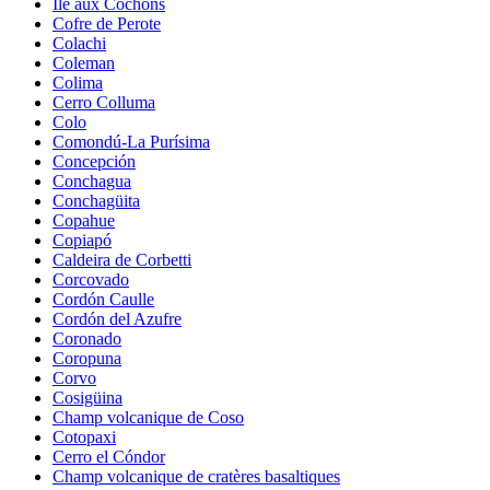
Île aux Cochons
Cofre de Perote
Colachi
Coleman
Colima
Cerro Colluma
Colo
Comondú-La Purísima
Concepción
Conchagua
Conchagüita
Copahue
Copiapó
Caldeira de Corbetti
Corcovado
Cordón Caulle
Cordón del Azufre
Coronado
Coropuna
Corvo
Cosigüina
Champ volcanique de Coso
Cotopaxi
Cerro el Cóndor
Champ volcanique de cratères basaltiques