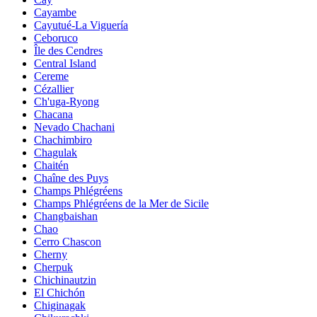
Cayambe
Cayutué-La Viguería
Ceboruco
Île des Cendres
Central Island
Cereme
Cézallier
Ch'uga-Ryong
Chacana
Nevado Chachani
Chachimbiro
Chagulak
Chaitén
Chaîne des Puys
Champs Phlégréens
Champs Phlégréens de la Mer de Sicile
Changbaishan
Chao
Cerro Chascon
Cherny
Cherpuk
Chichinautzin
El Chichón
Chiginagak