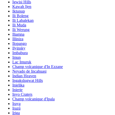
Igwisi Hills
Kawah Ijen
Iktunup
Ili Boleng
Ili Labalekan
Ili Muda
Ili Werung
Iliamna
Illiniza
Ilopango
Ilyinsky
Imbabura
Imun
Lac Imuruk
Champ volcanique d'In Ezzane
Nevado de Incahuasi
Indian Heaven
Ingakslugwat Hills
Inielika
Inierie
Inyo Craters
Champ volcanique d'Ipala
Iraya
Irazú
Iriga