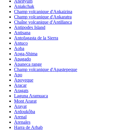
Aneityum
Aniakchak
Champ volcanique d'Ankaizina
Champ volcanique d'Ankaratra
Chaîne volcanique d'Antillanca
Antipodes Island
Antisana
Antofagasta de la Sierra
Antuco
Aoba
Aoga-Shima
Apagado
Apaneca range
Champ volcanique d'Apastepeque
Apo
Apoyeque
Aracar
Aragats
Laguna Aramuaca
Mont Ararat
Arayat
Ardoukôba
Arenal
Arenales
Harra de Arhab