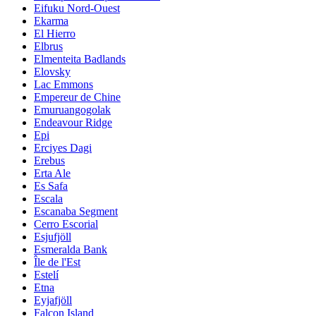
Eifuku Nord-Ouest
Ekarma
El Hierro
Elbrus
Elmenteita Badlands
Elovsky
Lac Emmons
Empereur de Chine
Emuruangogolak
Endeavour Ridge
Epi
Erciyes Dagi
Erebus
Erta Ale
Es Safa
Escala
Escanaba Segment
Cerro Escorial
Esjufjöll
Esmeralda Bank
Île de l'Est
Estelí
Etna
Eyjafjöll
Falcon Island