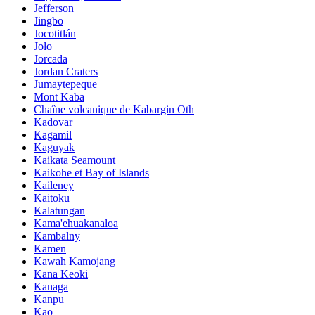
Jefferson
Jingbo
Jocotitlán
Jolo
Jorcada
Jordan Craters
Jumaytepeque
Mont Kaba
Chaîne volcanique de Kabargin Oth
Kadovar
Kagamil
Kaguyak
Kaikata Seamount
Kaikohe et Bay of Islands
Kaileney
Kaitoku
Kalatungan
Kama'ehuakanaloa
Kambalny
Kamen
Kawah Kamojang
Kana Keoki
Kanaga
Kanpu
Kao