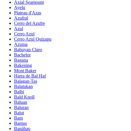
Axial Seamount
Ayelu
Plateau d'Azas
Azufral
Cerro del Azufre
Azul
Cerro Azul
Cerro Azul Quizapu
Azuma
Babuyan Claro
Bachelor
Bagana
Bakening
Mont Baker
Harra de Bal Haf
Balagan-Tas
Balatukan
Balbi
Bald Knoll
Baluan
Baluran
Balut
Bam
Bamus
Banáhao