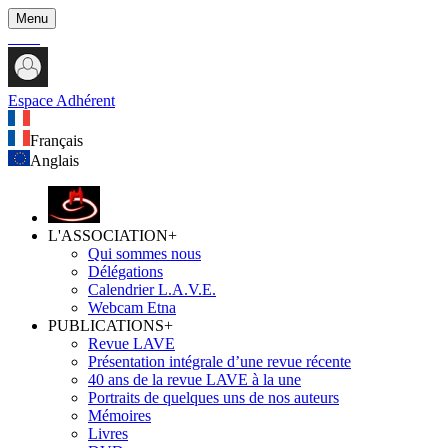
Menu
Espace Adhérent
Français
Anglais
L'ASSOCIATION
+
Qui sommes nous
Délégations
Calendrier L.A.V.E.
Webcam Etna
PUBLICATIONS
+
Revue LAVE
Présentation intégrale d’une revue récente
40 ans de la revue LAVE à la une
Portraits de quelques uns de nos auteurs
Mémoires
Livres