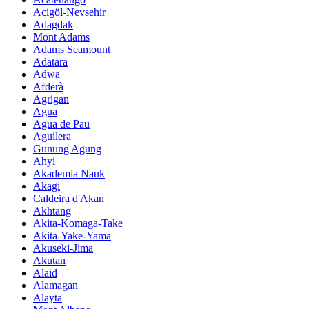
Acigöl-Nevsehir
Adagdak
Mont Adams
Adams Seamount
Adatara
Adwa
Afderà
Agrigan
Agua
Agua de Pau
Aguilera
Gunung Agung
Ahyi
Akademia Nauk
Akagi
Caldeira d'Akan
Akhtang
Akita-Komaga-Take
Akita-Yake-Yama
Akuseki-Jima
Akutan
Alaid
Alamagan
Alayta