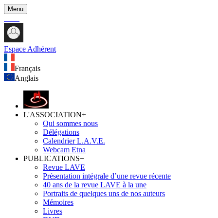
Menu
Espace Adhérent
Français
Anglais
L'ASSOCIATION
+
Qui sommes nous
Délégations
Calendrier L.A.V.E.
Webcam Etna
PUBLICATIONS
+
Revue LAVE
Présentation intégrale d’une revue récente
40 ans de la revue LAVE à la une
Portraits de quelques uns de nos auteurs
Mémoires
Livres