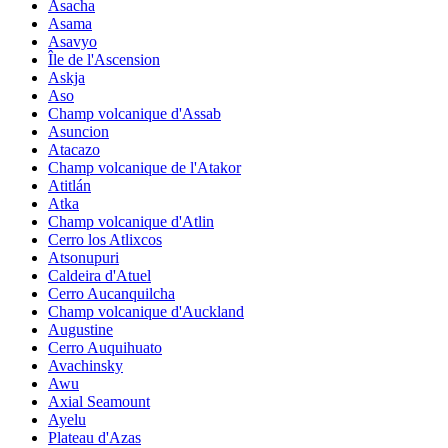
Asacha
Asama
Asavyo
Île de l'Ascension
Askja
Aso
Champ volcanique d'Assab
Asuncion
Atacazo
Champ volcanique de l'Atakor
Atitlán
Atka
Champ volcanique d'Atlin
Cerro los Atlixcos
Atsonupuri
Caldeira d'Atuel
Cerro Aucanquilcha
Champ volcanique d'Auckland
Augustine
Cerro Auquihuato
Avachinsky
Awu
Axial Seamount
Ayelu
Plateau d'Azas