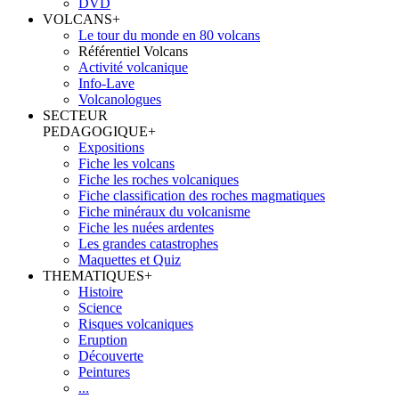
DVD
VOLCANS
+
Le tour du monde en 80 volcans
Référentiel Volcans
Activité volcanique
Info-Lave
Volcanologues
SECTEUR
PEDAGOGIQUE
+
Expositions
Fiche les volcans
Fiche les roches volcaniques
Fiche classification des roches magmatiques
Fiche minéraux du volcanisme
Fiche les nuées ardentes
Les grandes catastrophes
Maquettes et Quiz
THEMATIQUES
+
Histoire
Science
Risques volcaniques
Eruption
Découverte
Peintures
...