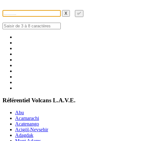
X
✅
Référentiel Volcans L.A.V.E.
Abu
Acamarachi
Acatenango
Acigöl-Nevsehir
Adagdak
Mont Adams