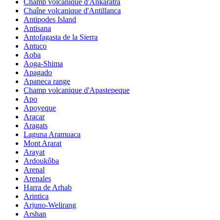
Champ volcanique d'Ankaratra
Chaîne volcanique d'Antillanca
Antipodes Island
Antisana
Antofagasta de la Sierra
Antuco
Aoba
Aoga-Shima
Apagado
Apaneca range
Champ volcanique d'Apastepeque
Apo
Apoyeque
Aracar
Aragats
Laguna Aramuaca
Mont Ararat
Arayat
Ardoukôba
Arenal
Arenales
Harra de Arhab
Arintica
Arjuno-Welirang
Arshan