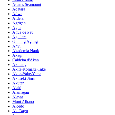
Adams Seamount
Adatara
Adwa
Afderà
Agrigan
Agua
Agua de Pau
Aguilera
Gunung Agung
Ahyi
Akademia Nauk
Akagi
Caldeira d'Akan
Akhtang
Akita-Komaga-Take
Akita-Yake-Yama
Akuseki-Jima
Akutan
Alaid
Alamagan
Alayta
Mont Albano
Alcedo
Ale Bagu