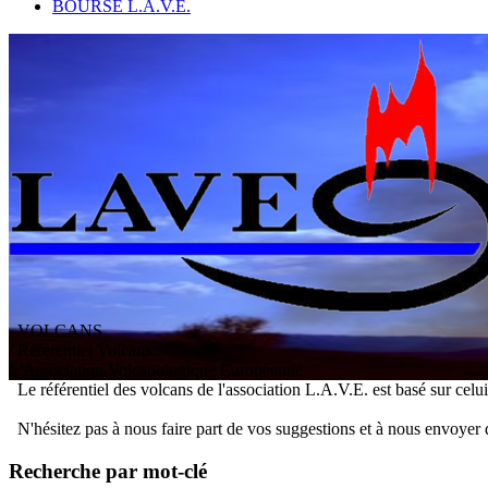
BOURSE L.A.V.E.
VOLCANS
/ Référentiel Volcans
L
'
A
ssociation
V
olcanologique
E
uropéenne
Le référentiel des volcans de l'association L.A.V.E. est basé sur celu
N'hésitez pas à nous faire part de vos suggestions et à nous envoyer 
Recherche par mot-clé