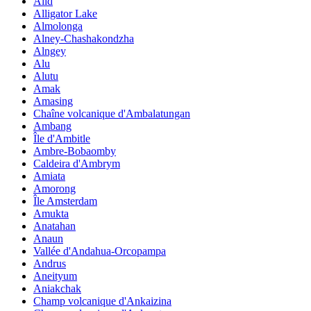
Alid
Alligator Lake
Almolonga
Alney-Chashakondzha
Alngey
Alu
Alutu
Amak
Amasing
Chaîne volcanique d'Ambalatungan
Ambang
Île d'Ambitle
Ambre-Bobaomby
Caldeira d'Ambrym
Amiata
Amorong
Île Amsterdam
Amukta
Anatahan
Anaun
Vallée d'Andahua-Orcopampa
Andrus
Aneityum
Aniakchak
Champ volcanique d'Ankaizina