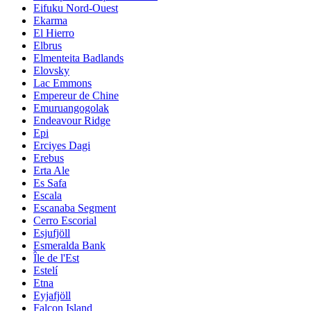
Eifuku Nord-Ouest
Ekarma
El Hierro
Elbrus
Elmenteita Badlands
Elovsky
Lac Emmons
Empereur de Chine
Emuruangogolak
Endeavour Ridge
Epi
Erciyes Dagi
Erebus
Erta Ale
Es Safa
Escala
Escanaba Segment
Cerro Escorial
Esjufjöll
Esmeralda Bank
Île de l'Est
Estelí
Etna
Eyjafjöll
Falcon Island