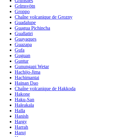
Grimsnes
Grímsvötn
Groppo
Chaîne volcanique de Grozny
Guadalupe
Guagua Pichincha
Guallatiri
Guayaques
Guazapa
Gufa
Guguan
Guntur
Gunungapi Wetar
Hachijo-Jima
Hachimantai
Hainan Dao
Chaîne volcanique de Hakkoda
Hakone
Haku-San
Haleakala
Halla
Hanish
Hargy
Harrah
Haruj