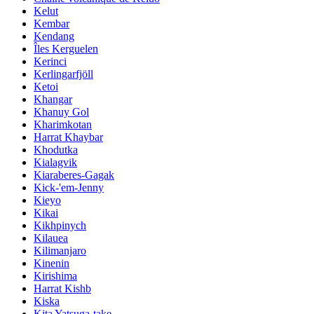
Kelut
Kembar
Kendang
Îles Kerguelen
Kerinci
Kerlingarfjöll
Ketoi
Khangar
Khanuy Gol
Kharimkotan
Harrat Khaybar
Khodutka
Kialagvik
Kiaraberes-Gagak
Kick-'em-Jenny
Kieyo
Kikai
Kikhpinych
Kilauea
Kilimanjaro
Kinenin
Kirishima
Harrat Kishb
Kiska
Kita Yatsuga-take