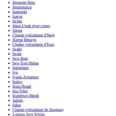
Iriomote-Jima
Irruputuncu
Isanotski
Isarog
Ischia
Iskut-Unuk river cones
Isluga
Champ volcanique d'Itasy
Harrat Ithnayn
Chaîne volcanique d'Ivao
Iwaki
Iwate
Iwo-Jima
Iwo-Tori-Shima
Ixtepeque
Iya
Iyang-Argapura
Izalco
Iztaccíhuatl
Izu-Tobu
Izumbwe-Mpoli
Jailolo
Jalua
Champ volcanique de Jaraguay
Laguna Jayu Khota