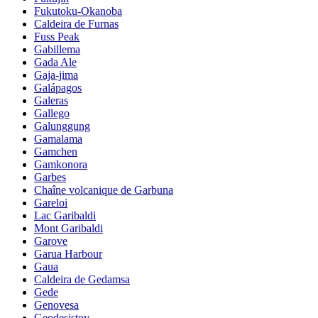
Fukutoku-Okanoba
Caldeira de Furnas
Fuss Peak
Gabillema
Gada Ale
Gaja-jima
Galápagos
Galeras
Gallego
Galunggung
Gamalama
Gamchen
Gamkonora
Garbes
Chaîne volcanique de Garbuna
Gareloi
Lac Garibaldi
Mont Garibaldi
Garove
Garua Harbour
Gaua
Caldeira de Gedamsa
Gede
Genovesa
Geodesistoy