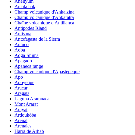
Aneityum
Aniakchak
Champ volcanique d'Ankaizina
Champ volcanique d'Ankaratra
Chaîne volcanique d'Antillanca
Antipodes Island
Antisana
Antofagasta de la Sierra
Antuco
Aoba
Aoga-Shima
Apagado
Apaneca range
Champ volcanique d'Apastepeque
Apo
Apoyeque
Aracar
Aragats
Laguna Aramuaca
Mont Ararat
Arayat
Ardoukôba
Arenal
Arenales
Harra de Arhab