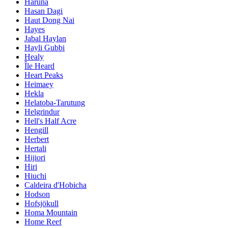
Haruna
Hasan Dagi
Haut Dong Nai
Hayes
Jabal Haylan
Hayli Gubbi
Healy
Île Heard
Heart Peaks
Heimaey
Hekla
Helatoba-Tarutung
Helgrindur
Hell's Half Acre
Hengill
Herbert
Hertali
Hijiori
Hiri
Hiuchi
Caldeira d'Hobicha
Hodson
Hofsjökull
Homa Mountain
Home Reef