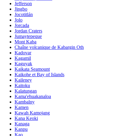
Jefferson
Jingbo
Jocotitlán
Jolo
Jorcada
Jordan Craters
Jumaytepeque
Mont Kaba
Chaîne volcanique de Kabargin Oth
Kadovar
Kagamil
Kaguyak
Kaikata Seamount
Kaikohe et Bay of Islands
Kaileney
Kaitoku
Kalatungan
Kama'ehuakanaloa
Kambalny
Kamen
Kawah Kamojang
Kana Keoki
Kanaga
Kanpu
Kao