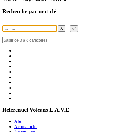
Recherche par mot-clé
X
✅
Référentiel Volcans L.A.V.E.
Abu
Acamarachi
Acatenango