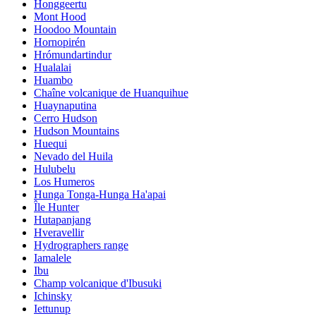
Honggeertu
Mont Hood
Hoodoo Mountain
Hornopirén
Hrómundartindur
Hualalai
Huambo
Chaîne volcanique de Huanquihue
Huaynaputina
Cerro Hudson
Hudson Mountains
Huequi
Nevado del Huila
Hulubelu
Los Humeros
Hunga Tonga-Hunga Ha'apai
Île Hunter
Hutapanjang
Hveravellir
Hydrographers range
Iamalele
Ibu
Champ volcanique d'Ibusuki
Ichinsky
Iettunup