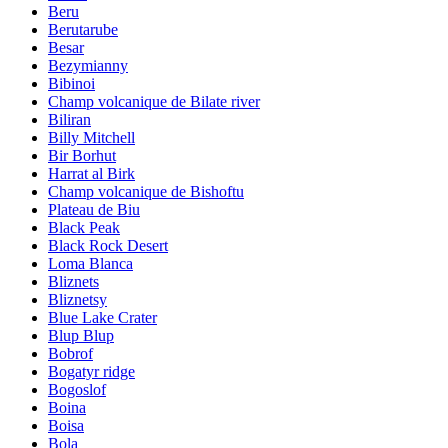
Beru
Berutarube
Besar
Bezymianny
Bibinoi
Champ volcanique de Bilate river
Biliran
Billy Mitchell
Bir Borhut
Harrat al Birk
Champ volcanique de Bishoftu
Plateau de Biu
Black Peak
Black Rock Desert
Loma Blanca
Bliznets
Bliznetsy
Blue Lake Crater
Blup Blup
Bobrof
Bogatyr ridge
Bogoslof
Boina
Boisa
Bola