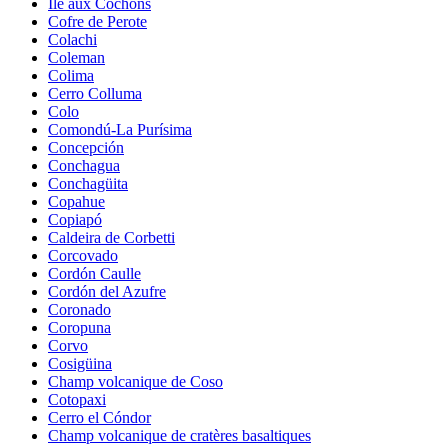
Île aux Cochons
Cofre de Perote
Colachi
Coleman
Colima
Cerro Colluma
Colo
Comondú-La Purísima
Concepción
Conchagua
Conchagüita
Copahue
Copiapó
Caldeira de Corbetti
Corcovado
Cordón Caulle
Cordón del Azufre
Coronado
Coropuna
Corvo
Cosigüina
Champ volcanique de Coso
Cotopaxi
Cerro el Cóndor
Champ volcanique de cratères basaltiques