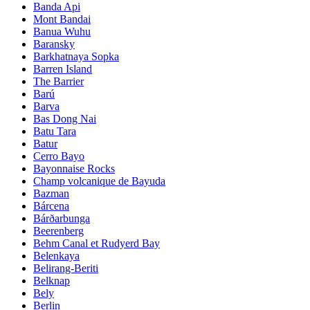
Banda Api
Mont Bandai
Banua Wuhu
Baransky
Barkhatnaya Sopka
Barren Island
The Barrier
Barú
Barva
Bas Dong Nai
Batu Tara
Batur
Cerro Bayo
Bayonnaise Rocks
Champ volcanique de Bayuda
Bazman
Bárcena
Bárðarbunga
Beerenberg
Behm Canal et Rudyerd Bay
Belenkaya
Belirang-Beriti
Belknap
Bely
Berlin