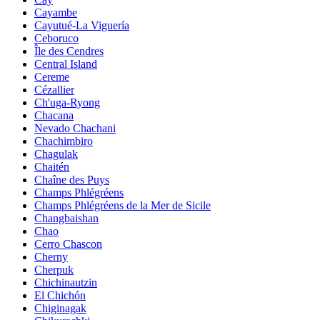
Cayambe
Cayutué-La Viguería
Ceboruco
Île des Cendres
Central Island
Cereme
Cézallier
Ch'uga-Ryong
Chacana
Nevado Chachani
Chachimbiro
Chagulak
Chaitén
Chaîne des Puys
Champs Phlégréens
Champs Phlégréens de la Mer de Sicile
Changbaishan
Chao
Cerro Chascon
Cherny
Cherpuk
Chichinautzin
El Chichón
Chiginagak