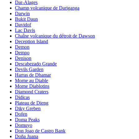
Dar-Alages
Champ volcanique de Dariganga
Darwin
Bukit Daun
Davidof
Lac Davis
Chaîne volcanique du détroit de Dawson
Deception Island
Demon
Dempo
Denison
Descabezado Grande
Devils Garden
Harras de Dhamar
Morne au Diable
Morne Diablotins
Diamond Craters
Didicas
Plateau de Dieng
Diky Greben
Dofen
Doma Peaks
Domuyo
Don Joao de Castro Bank
Doña Juana