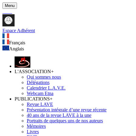
Menu
Espace Adhérent
Français
Anglais
L'ASSOCIATION
+
Qui sommes nous
Délégations
Calendrier L.A.V.E.
Webcam Etna
PUBLICATIONS
+
Revue LAVE
Présentation intégrale d’une revue récente
40 ans de la revue LAVE à la une
Portraits de quelques uns de nos auteurs
Mémoires
Livres