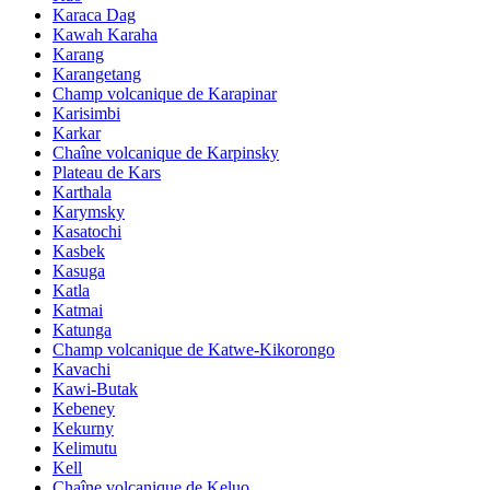
Karaca Dag
Kawah Karaha
Karang
Karangetang
Champ volcanique de Karapinar
Karisimbi
Karkar
Chaîne volcanique de Karpinsky
Plateau de Kars
Karthala
Karymsky
Kasatochi
Kasbek
Kasuga
Katla
Katmai
Katunga
Champ volcanique de Katwe-Kikorongo
Kavachi
Kawi-Butak
Kebeney
Kekurny
Kelimutu
Kell
Chaîne volcanique de Keluo