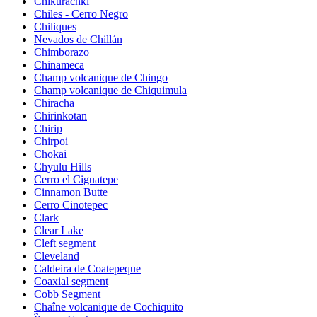
Chikurachki
Chiles - Cerro Negro
Chiliques
Nevados de Chillán
Chimborazo
Chinameca
Champ volcanique de Chingo
Champ volcanique de Chiquimula
Chiracha
Chirinkotan
Chirip
Chirpoi
Chokai
Chyulu Hills
Cerro el Ciguatepe
Cinnamon Butte
Cerro Cinotepec
Clark
Clear Lake
Cleft segment
Cleveland
Caldeira de Coatepeque
Coaxial segment
Cobb Segment
Chaîne volcanique de Cochiquito