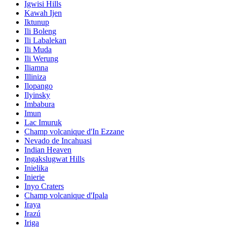
Igwisi Hills
Kawah Ijen
Iktunup
Ili Boleng
Ili Labalekan
Ili Muda
Ili Werung
Iliamna
Illiniza
Ilopango
Ilyinsky
Imbabura
Imun
Lac Imuruk
Champ volcanique d'In Ezzane
Nevado de Incahuasi
Indian Heaven
Ingakslugwat Hills
Inielika
Inierie
Inyo Craters
Champ volcanique d'Ipala
Iraya
Irazú
Iriga