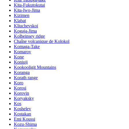
Kita-Fukutokutai
Kita-Iwo-Jima
Kizimen
Klabat
Kliuchevskoi
Kogaja-Jima
Kolbeinsey ridge
Chaîne volcanique de Kolokol
Komaga-Take
Komarov
Kone
Koniuji
Kookooligit Mountains
Koranga
Korath range
Koro
Korosi
Korovin
Koryaksky
Kos
Koshelev
Kostakan
Emi Koussi
Kozu-Shima