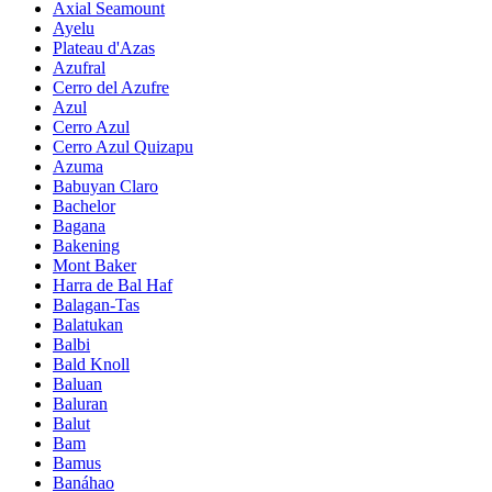
Axial Seamount
Ayelu
Plateau d'Azas
Azufral
Cerro del Azufre
Azul
Cerro Azul
Cerro Azul Quizapu
Azuma
Babuyan Claro
Bachelor
Bagana
Bakening
Mont Baker
Harra de Bal Haf
Balagan-Tas
Balatukan
Balbi
Bald Knoll
Baluan
Baluran
Balut
Bam
Bamus
Banáhao