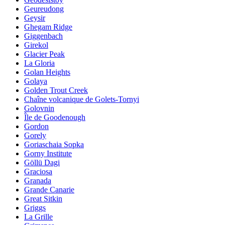
Geureudong
Geysir
Ghegam Ridge
Giggenbach
Girekol
Glacier Peak
La Gloria
Golan Heights
Golaya
Golden Trout Creek
Chaîne volcanique de Golets-Tornyi
Golovnin
Île de Goodenough
Gordon
Gorely
Goriaschaia Sopka
Gorny Institute
Göllü Dagi
Graciosa
Granada
Grande Canarie
Great Sitkin
Griggs
La Grille