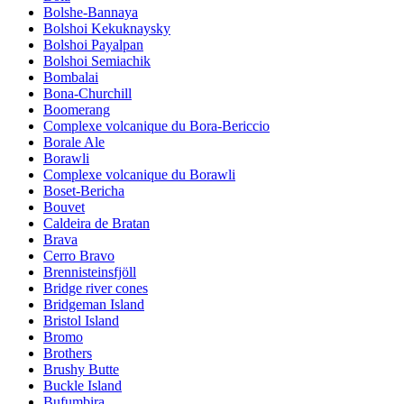
Bolshe-Bannaya
Bolshoi Kekuknaysky
Bolshoi Payalpan
Bolshoi Semiachik
Bombalai
Bona-Churchill
Boomerang
Complexe volcanique du Bora-Bericcio
Borale Ale
Borawli
Complexe volcanique du Borawli
Boset-Bericha
Bouvet
Caldeira de Bratan
Brava
Cerro Bravo
Brennisteinsfjöll
Bridge river cones
Bridgeman Island
Bristol Island
Bromo
Brothers
Brushy Butte
Buckle Island
Bufumbira