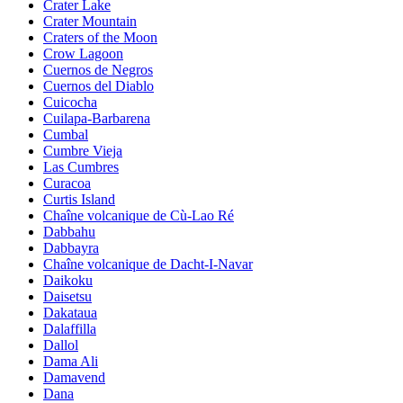
Crater Lake
Crater Mountain
Craters of the Moon
Crow Lagoon
Cuernos de Negros
Cuernos del Diablo
Cuicocha
Cuilapa-Barbarena
Cumbal
Cumbre Vieja
Las Cumbres
Curacoa
Curtis Island
Chaîne volcanique de Cù-Lao Ré
Dabbahu
Dabbayra
Chaîne volcanique de Dacht-I-Navar
Daikoku
Daisetsu
Dakataua
Dalaffilla
Dallol
Dama Ali
Damavend
Dana