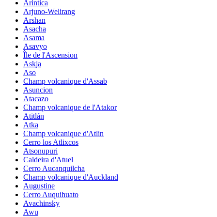
Arintica
Arjuno-Welirang
Arshan
Asacha
Asama
Asavyo
Île de l'Ascension
Askja
Aso
Champ volcanique d'Assab
Asuncion
Atacazo
Champ volcanique de l'Atakor
Atitlán
Atka
Champ volcanique d'Atlin
Cerro los Atlixcos
Atsonupuri
Caldeira d'Atuel
Cerro Aucanquilcha
Champ volcanique d'Auckland
Augustine
Cerro Auquihuato
Avachinsky
Awu