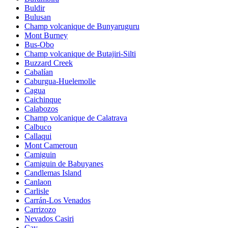
Buldir
Bulusan
Champ volcanique de Bunyaruguru
Mont Burney
Bus-Obo
Champ volcanique de Butajiri-Silti
Buzzard Creek
Cabalían
Caburgua-Huelemolle
Cagua
Caichinque
Calabozos
Champ volcanique de Calatrava
Calbuco
Callaqui
Mont Cameroun
Camiguin
Camiguin de Babuyanes
Candlemas Island
Canlaon
Carlisle
Carrán-Los Venados
Carrizozo
Nevados Casiri
Cay