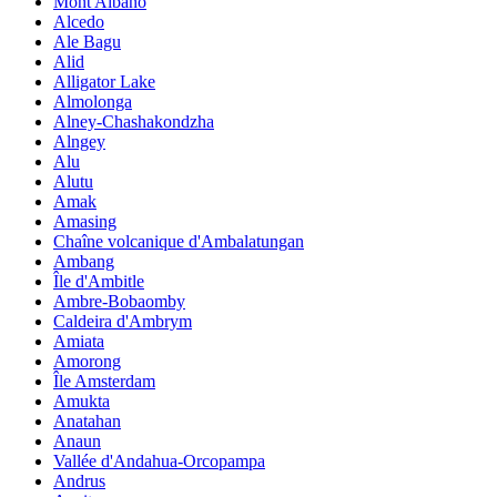
Mont Albano
Alcedo
Ale Bagu
Alid
Alligator Lake
Almolonga
Alney-Chashakondzha
Alngey
Alu
Alutu
Amak
Amasing
Chaîne volcanique d'Ambalatungan
Ambang
Île d'Ambitle
Ambre-Bobaomby
Caldeira d'Ambrym
Amiata
Amorong
Île Amsterdam
Amukta
Anatahan
Anaun
Vallée d'Andahua-Orcopampa
Andrus