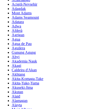
Acigöl-Nevsehir
Adagdak
Mont Adams
Adams Seamount
Adatara
Adwa
Afderà
Agrigan
Agua
Agua de Pau
Aguilera
Gunung Agung
Ahyi
Akademia Nauk
Akagi
Caldeira d'Akan
Akhtang
Akita-Komaga-Take
Akita-Yake-Yama
Akuseki-Jima
Akutan
Alaid
Alamagan
Alayta