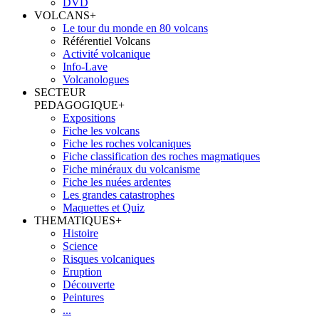
DVD
VOLCANS
+
Le tour du monde en 80 volcans
Référentiel Volcans
Activité volcanique
Info-Lave
Volcanologues
SECTEUR
PEDAGOGIQUE
+
Expositions
Fiche les volcans
Fiche les roches volcaniques
Fiche classification des roches magmatiques
Fiche minéraux du volcanisme
Fiche les nuées ardentes
Les grandes catastrophes
Maquettes et Quiz
THEMATIQUES
+
Histoire
Science
Risques volcaniques
Eruption
Découverte
Peintures
...