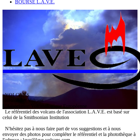
BOURSE L.A.V.E.
VOLCANS
/ Référentiel Volcans
L
'
A
ssociation
V
olcanologique
E
uropéenne
Le référentiel des volcans de l'association L.A.V.E. est basé sur
celui de la Smithsonian Institution
N'hésitez pas à nous faire part de vos suggestions et à nous
envoyer des photos pour compléter le référentiel et la photothèque à
l'adresse : lave@lave-volcans.com