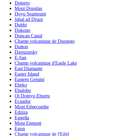
Dotsero
Mont Douglas
Doyo Seamount
Jabal ad Druze
Dubbi
Dukono
Duncan Canal
Champ volcanique de Durango
Dutton
Dzenzursky
E-San
Champ volcanique d'Eagle Lake
East Diamante
Easter Island
Eastern Gemini
Ebeko
Ebulobo
Ol Doinyo Eburru
Ecuador
Mont Edgecumbe
Edziza
Eggella
Mont Egmont
Egon
Champ volcanique de l'Eifel