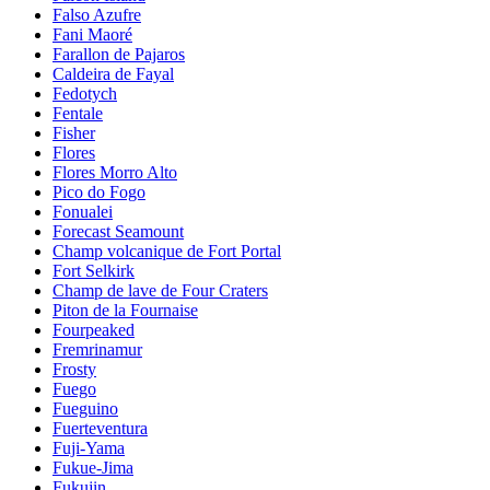
Falso Azufre
Fani Maoré
Farallon de Pajaros
Caldeira de Fayal
Fedotych
Fentale
Fisher
Flores
Flores Morro Alto
Pico do Fogo
Fonualei
Forecast Seamount
Champ volcanique de Fort Portal
Fort Selkirk
Champ de lave de Four Craters
Piton de la Fournaise
Fourpeaked
Fremrinamur
Frosty
Fuego
Fueguino
Fuerteventura
Fuji-Yama
Fukue-Jima
Fukujin