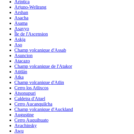
Arintica
Arjuno-Welirang
Arshan
Asacha
Asama
Asavyo
Île de l'Ascension
Askja
Aso
Champ volcanique d'Assab
Asuncion
Atacazo
Champ volcanique de l'Atakor
Atitlán
Atka
Champ volcanique d'Atlin
Cerro los Atlixcos
Atsonupuri
Caldeira d'Atuel
Cerro Aucanquilcha
Champ volcanique d'Auckland
Augustine
Cerro Auquihuato
Avachinsky
Awu