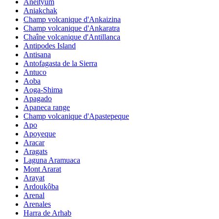
Aneityum
Aniakchak
Champ volcanique d'Ankaizina
Champ volcanique d'Ankaratra
Chaîne volcanique d'Antillanca
Antipodes Island
Antisana
Antofagasta de la Sierra
Antuco
Aoba
Aoga-Shima
Apagado
Apaneca range
Champ volcanique d'Apastepeque
Apo
Apoyeque
Aracar
Aragats
Laguna Aramuaca
Mont Ararat
Arayat
Ardoukôba
Arenal
Arenales
Harra de Arhab