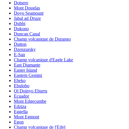
Dotsero
Mont Douglas
Doyo Seamount
Jabal ad Druze
Dubbi
Dukono
Duncan Canal
Champ volcanique de Durango
Dutton
Dzenzursky
E-San
Champ volcanique d'Eagle Lake
East Diamante
Easter Island
Eastern Gemini
Ebeko
Ebulobo
Ol Doinyo Eburru
Ecuador
Mont Edgecumbe
Edziza
Eggella
Mont Egmont
Egon
Champ volcanique de l'Eifel