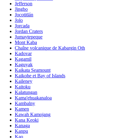
Jefferson
Jingbo
Jocotitlán
Jolo
Jorcada
Jordan Craters
Jumaytepeque
Mont Kaba
Chaîne volcanique de Kabargin Oth
Kadovar
Kagamil
Kaguyak
Kaikata Seamount
Kaikohe et Bay of Islands
Kaileney
Kaitoku
Kalatungan
Kama'ehuakanaloa
Kambalny
Kamen
Kawah Kamojang
Kana Keoki
Kanaga
Kanpu
Kao