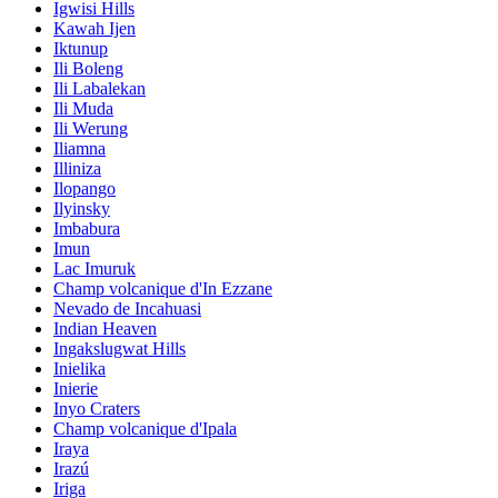
Igwisi Hills
Kawah Ijen
Iktunup
Ili Boleng
Ili Labalekan
Ili Muda
Ili Werung
Iliamna
Illiniza
Ilopango
Ilyinsky
Imbabura
Imun
Lac Imuruk
Champ volcanique d'In Ezzane
Nevado de Incahuasi
Indian Heaven
Ingakslugwat Hills
Inielika
Inierie
Inyo Craters
Champ volcanique d'Ipala
Iraya
Irazú
Iriga