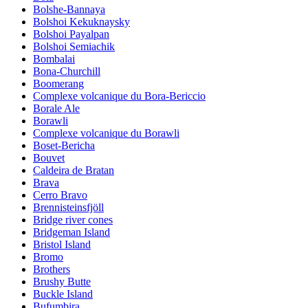
Bolshe-Bannaya
Bolshoi Kekuknaysky
Bolshoi Payalpan
Bolshoi Semiachik
Bombalai
Bona-Churchill
Boomerang
Complexe volcanique du Bora-Bericcio
Borale Ale
Borawli
Complexe volcanique du Borawli
Boset-Bericha
Bouvet
Caldeira de Bratan
Brava
Cerro Bravo
Brennisteinsfjöll
Bridge river cones
Bridgeman Island
Bristol Island
Bromo
Brothers
Brushy Butte
Buckle Island
Bufumbira