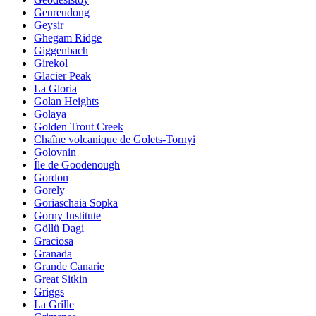
Geureudong
Geysir
Ghegam Ridge
Giggenbach
Girekol
Glacier Peak
La Gloria
Golan Heights
Golaya
Golden Trout Creek
Chaîne volcanique de Golets-Tornyi
Golovnin
Île de Goodenough
Gordon
Gorely
Goriaschaia Sopka
Gorny Institute
Göllü Dagi
Graciosa
Granada
Grande Canarie
Great Sitkin
Griggs
La Grille