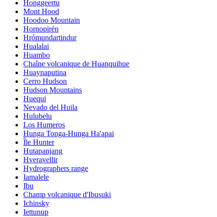
Honggeertu
Mont Hood
Hoodoo Mountain
Hornopirén
Hrómundartindur
Hualalai
Huambo
Chaîne volcanique de Huanquihue
Huaynaputina
Cerro Hudson
Hudson Mountains
Huequi
Nevado del Huila
Hulubelu
Los Humeros
Hunga Tonga-Hunga Ha'apai
Île Hunter
Hutapanjang
Hveravellir
Hydrographers range
Iamalele
Ibu
Champ volcanique d'Ibusuki
Ichinsky
Iettunup