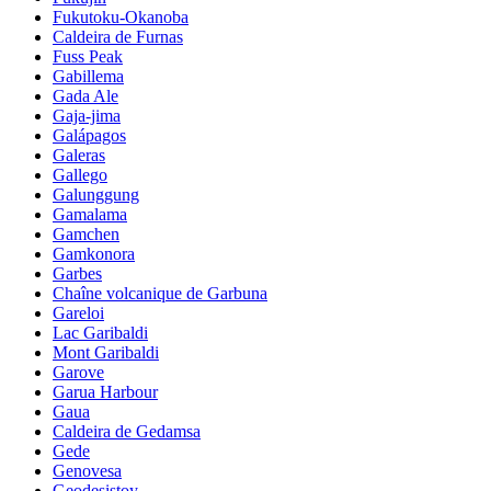
Fukutoku-Okanoba
Caldeira de Furnas
Fuss Peak
Gabillema
Gada Ale
Gaja-jima
Galápagos
Galeras
Gallego
Galunggung
Gamalama
Gamchen
Gamkonora
Garbes
Chaîne volcanique de Garbuna
Gareloi
Lac Garibaldi
Mont Garibaldi
Garove
Garua Harbour
Gaua
Caldeira de Gedamsa
Gede
Genovesa
Geodesistoy