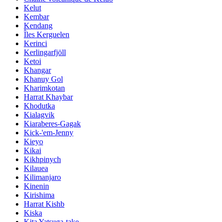
Kelut
Kembar
Kendang
Îles Kerguelen
Kerinci
Kerlingarfjöll
Ketoi
Khangar
Khanuy Gol
Kharimkotan
Harrat Khaybar
Khodutka
Kialagvik
Kiaraberes-Gagak
Kick-'em-Jenny
Kieyo
Kikai
Kikhpinych
Kilauea
Kilimanjaro
Kinenin
Kirishima
Harrat Kishb
Kiska
Kita Yatsuga-take