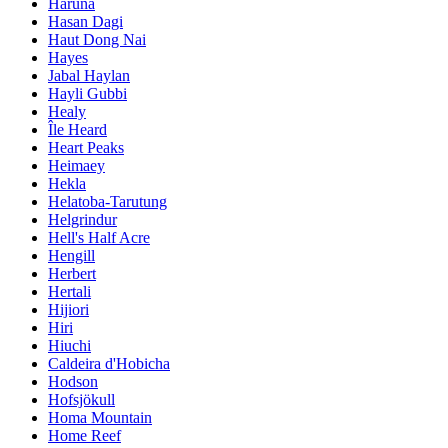
Haruna
Hasan Dagi
Haut Dong Nai
Hayes
Jabal Haylan
Hayli Gubbi
Healy
Île Heard
Heart Peaks
Heimaey
Hekla
Helatoba-Tarutung
Helgrindur
Hell's Half Acre
Hengill
Herbert
Hertali
Hijiori
Hiri
Hiuchi
Caldeira d'Hobicha
Hodson
Hofsjökull
Homa Mountain
Home Reef