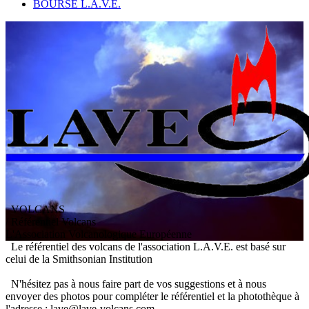
BOURSE L.A.V.E.
VOLCANS
/ Référentiel Volcans
L
'
A
ssociation
V
olcanologique
E
uropéenne
Le référentiel des volcans de l'association L.A.V.E. est basé sur
celui de la Smithsonian Institution
N'hésitez pas à nous faire part de vos suggestions et à nous
envoyer des photos pour compléter le référentiel et la photothèque à
l'adresse : lave@lave-volcans.com