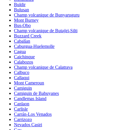
Buldir
Bulusan
Champ volcanique de Bunyaruguru
Mont Burney
Bus-Obo
Champ volcanique de Butajiri-Silti
Buzzard Creek
Cabalían
Caburgua-Huelemolle
Cagua
Caichinque
Calabozos
Champ volcanique de Calatrava
Calbuco
Callaqui
Mont Cameroun
Camiguin
Camiguin de Babuyanes
Candlemas Island
Canlaon
Carlisle
Carrán-Los Venados
Carrizozo
Nevados Casiri
Cay