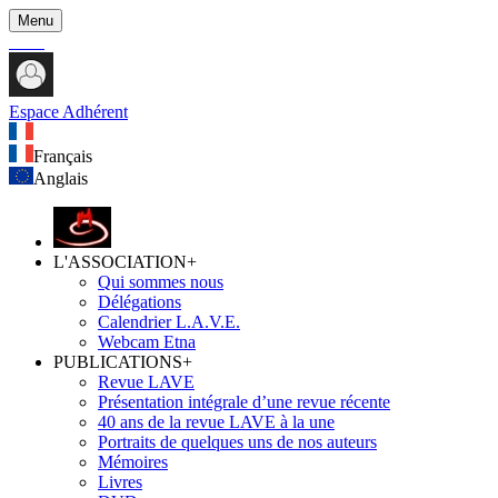
Menu
Espace Adhérent
Français
Anglais
L'ASSOCIATION
+
Qui sommes nous
Délégations
Calendrier L.A.V.E.
Webcam Etna
PUBLICATIONS
+
Revue LAVE
Présentation intégrale d’une revue récente
40 ans de la revue LAVE à la une
Portraits de quelques uns de nos auteurs
Mémoires
Livres