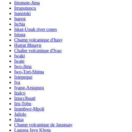
Iriomote-Jima
Irruputuncu
Isanotski
Isarog
Ischia
Iskut-Unuk river cones
Isluga
Champ volcanique d'Itasy
Harrat Ithnayn
Chaîne volcanique d'Ivao
Iwaki
Iwate
Iwo-Jima
Iwo-Tori-Shima
Ixtepeque
Iya
Iyang-Argapura
Izalco
Iztaccíhuatl
Izu-Tobu
Izumbwe-Mpoli
Jailolo
Jalua
Champ volcanique de Jaraguay
Laguna Jayu Khota