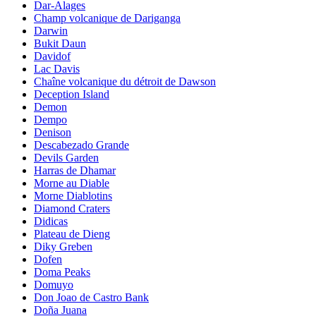
Dar-Alages
Champ volcanique de Dariganga
Darwin
Bukit Daun
Davidof
Lac Davis
Chaîne volcanique du détroit de Dawson
Deception Island
Demon
Dempo
Denison
Descabezado Grande
Devils Garden
Harras de Dhamar
Morne au Diable
Morne Diablotins
Diamond Craters
Didicas
Plateau de Dieng
Diky Greben
Dofen
Doma Peaks
Domuyo
Don Joao de Castro Bank
Doña Juana