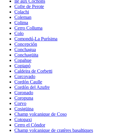
Île aux Cochons
Cofre de Perote
Colachi
Coleman
Colima
Cerro Colluma
Colo
Comondú-La Purísima
Concepción
Conchagua
Conchagüita
Copahue
Copiapó
Caldeira de Corbetti
Corcovado
Cordón Caulle
Cordón del Azufre
Coronado
Coropuna
Corvo
Cosigüina
Champ volcanique de Coso
Cotopaxi
Cerro el Cóndor
Champ volcanique de cratères basaltiques