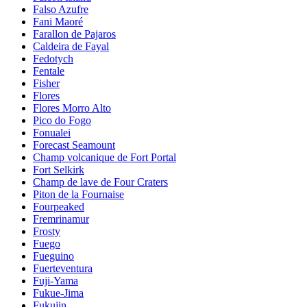
Falso Azufre
Fani Maoré
Farallon de Pajaros
Caldeira de Fayal
Fedotych
Fentale
Fisher
Flores
Flores Morro Alto
Pico do Fogo
Fonualei
Forecast Seamount
Champ volcanique de Fort Portal
Fort Selkirk
Champ de lave de Four Craters
Piton de la Fournaise
Fourpeaked
Fremrinamur
Frosty
Fuego
Fueguino
Fuerteventura
Fuji-Yama
Fukue-Jima
Fukujin