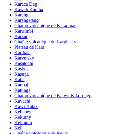
Karaca Dag
Kawah Karaha
Karang
Karangetang
Champ volcanique de Karapinar
Karisimbi
Karkar
Chaîne volcanique de Karpinsky
Plateau de Kars
Karthala
Karymsky
Kasatochi
Kasbek
Kasuga
Katla
Katmai
Katunga
Champ volcanique de Katwe-Kikorongo
Kavachi
Kawi-Butak
Kebeney
Kekurny
Kelimutu
Kell
Chaîne volcanique de Keluo