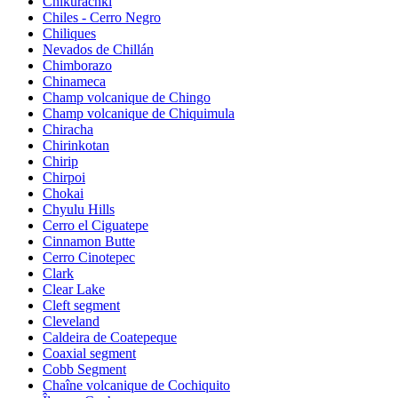
Chikurachki
Chiles - Cerro Negro
Chiliques
Nevados de Chillán
Chimborazo
Chinameca
Champ volcanique de Chingo
Champ volcanique de Chiquimula
Chiracha
Chirinkotan
Chirip
Chirpoi
Chokai
Chyulu Hills
Cerro el Ciguatepe
Cinnamon Butte
Cerro Cinotepec
Clark
Clear Lake
Cleft segment
Cleveland
Caldeira de Coatepeque
Coaxial segment
Cobb Segment
Chaîne volcanique de Cochiquito