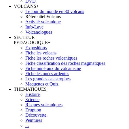
DVD
VOLCANS
+
Le tour du monde en 80 volcans
Référentiel Volcans
Activité volcanique
Info-Lave
Volcanologues
SECTEUR
PEDAGOGIQUE
+
Expositions
Fiche les volcans
Fiche les roches volcaniques
Fiche classification des roches magmatiques
Fiche minéraux du volcanisme
Fiche les nuées ardentes
Les grandes catastrophes
Maquettes et Quiz
THEMATIQUES
+
Histoire
Science
Risques volcaniques
Eruption
Découverte
Peintures
...