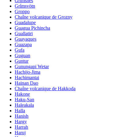
Grimsnes
Grímsvötn
Groppo
Chaîne volcanique de Grozny
Guadalupe
Guagua Pichincha
Guallatiri
Guayaques
Guazapa
Gufa
Guguan
Guntur
Gunungapi Wetar
Hachijo-Jima
Hachimantai
Hainan Dao
Chaîne volcanique de Hakkoda
Hakone
Haku-San
Haleakala
Halla
Hanish
Hargy
Harrah
Haruj