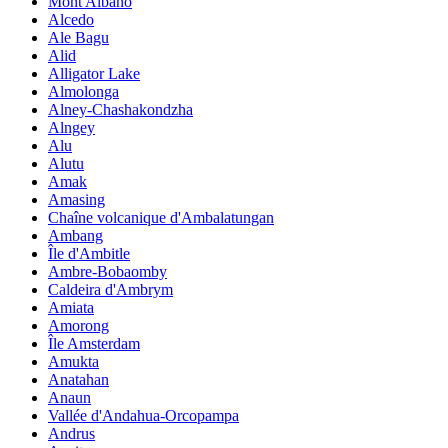
Mont Albano
Alcedo
Ale Bagu
Alid
Alligator Lake
Almolonga
Alney-Chashakondzha
Alngey
Alu
Alutu
Amak
Amasing
Chaîne volcanique d'Ambalatungan
Ambang
Île d'Ambitle
Ambre-Bobaomby
Caldeira d'Ambrym
Amiata
Amorong
Île Amsterdam
Amukta
Anatahan
Anaun
Vallée d'Andahua-Orcopampa
Andrus