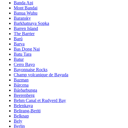
Banda Api
Mont Bandai
Banua Wuhu
Baransky
Barkhatnaya Sopka
Barren Island
The Barrier
Barú
Barva
Bas Dong Nai
Batu Tara
Batur
Cerro Bayo
Bayonnaise Rocks
Champ volcanique de Bayuda
Bazman
Bárcena
Bárðarbunga
Beerenberg
Behm Canal et Rudyerd Bay
Belenkaya
Belirang-Beriti
Belknap
Bely
Berlin