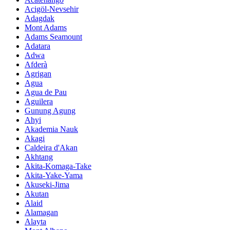
Acigöl-Nevsehir
Adagdak
Mont Adams
Adams Seamount
Adatara
Adwa
Afderà
Agrigan
Agua
Agua de Pau
Aguilera
Gunung Agung
Ahyi
Akademia Nauk
Akagi
Caldeira d'Akan
Akhtang
Akita-Komaga-Take
Akita-Yake-Yama
Akuseki-Jima
Akutan
Alaid
Alamagan
Alayta