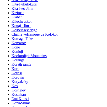
Kita-Fukutokutai
Kita-Iwo-Jima
Kizimen
Klabat
Kliuchevskoi
Kogaja-Jima
Kolbeinsey ridge
Chaîne volcanique de Kolokol
Komaga-Take
Komarov
Kone
Koniuji
Kookooligit Mountains
Koranga
Korath range
Koro
Korosi
Korovin
Koryaksky
Kos
Koshelev
Kostakan
Emi Koussi
Kozu-Shima