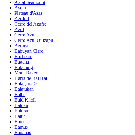
Axial Seamount
Ayelu
Plateau d'Azas
Azufral
Cerro del Azufre
Azul
Cerro Azul
Cerro Azul Quizapu
Azuma
Babuyan Claro
Bachelor
Bagana
Bakening
Mont Baker
Harra de Bal Haf
Balagan-Tas
Balatukan
Balbi
Bald Knoll
Baluan
Baluran
Balut
Bam
Bamus
Banáhao