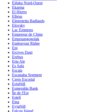
Eifuku Nord-Ouest
Ekarma
El Hierro
Elbrus
Elmenteita Badlands
Elovsky
Lac Emmons
Empereur de Chine
Emuruangogolak
Endeavour Ridge
Epi
Erciyes Dagi
Erebus
Erta Ale
Es Safa
Escala
Escanaba Segment
Cerro Escorial
Esjufjöll
Esmeralda Bank
Île de l'Est
Estelí
Etna
Eyjafjöll
Falcon Island