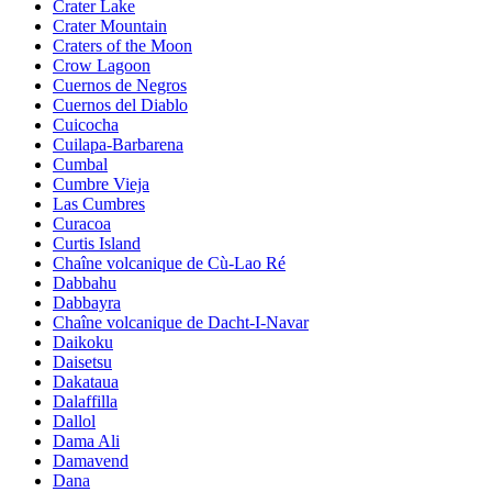
Crater Lake
Crater Mountain
Craters of the Moon
Crow Lagoon
Cuernos de Negros
Cuernos del Diablo
Cuicocha
Cuilapa-Barbarena
Cumbal
Cumbre Vieja
Las Cumbres
Curacoa
Curtis Island
Chaîne volcanique de Cù-Lao Ré
Dabbahu
Dabbayra
Chaîne volcanique de Dacht-I-Navar
Daikoku
Daisetsu
Dakataua
Dalaffilla
Dallol
Dama Ali
Damavend
Dana