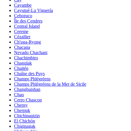
Cayambe
Cayutué-La Viguería
Ceboruco
Île des Cendres
Central Island
Cereme
Cézallier
Ch'uga-Ryong
Chacana
Nevado Chachani
Chachimbiro
Chagulak
Chaitén
Chaîne des Puys
Champs Phlégréens
Champs Phlégréens de la Mer de Sicile
Changbaishan
Chao
Cerro Chascon
Cherny
Cherpuk
Chichinautzin
El Chichón
Chiginagak