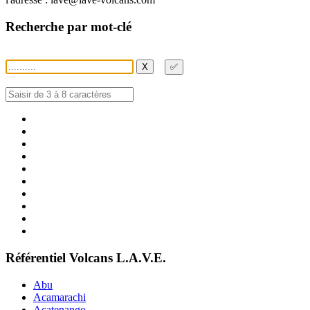
Recherche par mot-clé
X
✅
Référentiel Volcans L.A.V.E.
Abu
Acamarachi
Acatenango