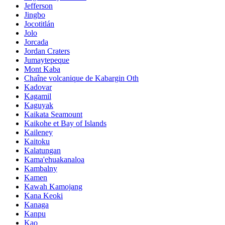
Jefferson
Jingbo
Jocotitlán
Jolo
Jorcada
Jordan Craters
Jumaytepeque
Mont Kaba
Chaîne volcanique de Kabargin Oth
Kadovar
Kagamil
Kaguyak
Kaikata Seamount
Kaikohe et Bay of Islands
Kaileney
Kaitoku
Kalatungan
Kama'ehuakanaloa
Kambalny
Kamen
Kawah Kamojang
Kana Keoki
Kanaga
Kanpu
Kao