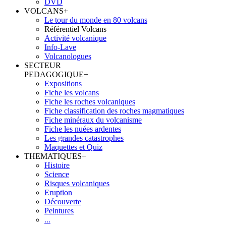
DVD
VOLCANS
+
Le tour du monde en 80 volcans
Référentiel Volcans
Activité volcanique
Info-Lave
Volcanologues
SECTEUR
PEDAGOGIQUE
+
Expositions
Fiche les volcans
Fiche les roches volcaniques
Fiche classification des roches magmatiques
Fiche minéraux du volcanisme
Fiche les nuées ardentes
Les grandes catastrophes
Maquettes et Quiz
THEMATIQUES
+
Histoire
Science
Risques volcaniques
Eruption
Découverte
Peintures
...