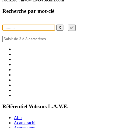
Recherche par mot-clé
X
✅
Référentiel Volcans L.A.V.E.
Abu
Acamarachi
Acatenango