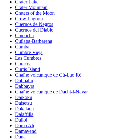
Crater Lake
Crater Mountain
Craters of the Moon
Crow Lagoon
Cuernos de Negros
Cuernos del Diablo
Cuicocha
Cuilapa-Barbarena
Cumbal
Cumbre Vieja
Las Cumbres
Curacoa
Curtis Island
Chaîne volcanique de Cù-Lao Ré
Dabbahu
Dabbayra
Chaîne volcanique de Dacht-I-Navar
Daikoku
Daisetsu
Dakataua
Dalaffilla
Dallol
Dama Ali
Damavend
Dana