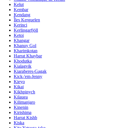
Kelut
Kembar
Kendang
Îles Kerguelen
Kerinci
Kerlingarfjöll
Ketoi
Khangar
Khanuy Gol
Kharimkotan
Harrat Khaybar
Khodutka
Kialagvik
Kiaraberes-Gagak
Kick-'em-Jenny
Kieyo
Kikai
Kikhpinych
Kilauea
Kilimanjaro
Kinenin
Kirishima
Harrat Kishb
Kiska
Kita Yatsuga-take