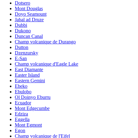
Dotsero
Mont Douglas
Doyo Seamount
Jabal ad Druze
Dubbi
Dukono
Duncan Canal
Champ volcanique de Durango
Dutton
Dzenzursky
E-San
Champ volcanique d'Eagle Lake
East Diamante
Easter Island
Eastern Gemini
Ebeko
Ebulobo
Ol Doinyo Eburru
Ecuador
Mont Edgecumbe
Edziza
Eggella
Mont Egmont
Egon
Champ volcanique de l'Eifel