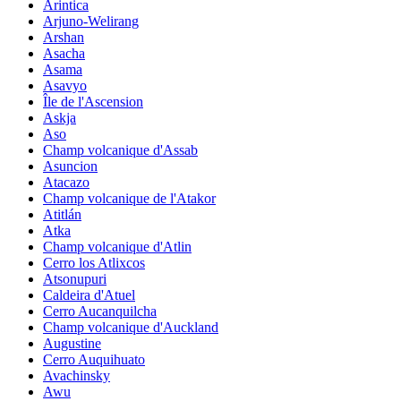
Arintica
Arjuno-Welirang
Arshan
Asacha
Asama
Asavyo
Île de l'Ascension
Askja
Aso
Champ volcanique d'Assab
Asuncion
Atacazo
Champ volcanique de l'Atakor
Atitlán
Atka
Champ volcanique d'Atlin
Cerro los Atlixcos
Atsonupuri
Caldeira d'Atuel
Cerro Aucanquilcha
Champ volcanique d'Auckland
Augustine
Cerro Auquihuato
Avachinsky
Awu