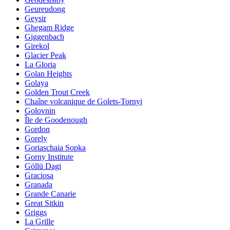
Geureudong
Geysir
Ghegam Ridge
Giggenbach
Girekol
Glacier Peak
La Gloria
Golan Heights
Golaya
Golden Trout Creek
Chaîne volcanique de Golets-Tornyi
Golovnin
Île de Goodenough
Gordon
Gorely
Goriaschaia Sopka
Gorny Institute
Göllü Dagi
Graciosa
Granada
Grande Canarie
Great Sitkin
Griggs
La Grille