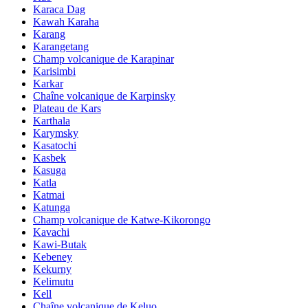
Karaca Dag
Kawah Karaha
Karang
Karangetang
Champ volcanique de Karapinar
Karisimbi
Karkar
Chaîne volcanique de Karpinsky
Plateau de Kars
Karthala
Karymsky
Kasatochi
Kasbek
Kasuga
Katla
Katmai
Katunga
Champ volcanique de Katwe-Kikorongo
Kavachi
Kawi-Butak
Kebeney
Kekurny
Kelimutu
Kell
Chaîne volcanique de Keluo