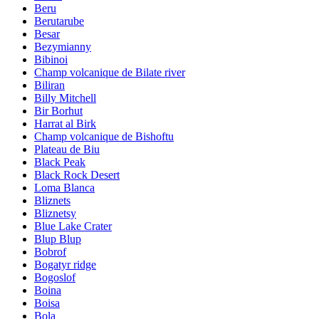
Beru
Berutarube
Besar
Bezymianny
Bibinoi
Champ volcanique de Bilate river
Biliran
Billy Mitchell
Bir Borhut
Harrat al Birk
Champ volcanique de Bishoftu
Plateau de Biu
Black Peak
Black Rock Desert
Loma Blanca
Bliznets
Bliznetsy
Blue Lake Crater
Blup Blup
Bobrof
Bogatyr ridge
Bogoslof
Boina
Boisa
Bola