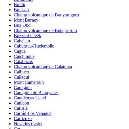
Buldir
Bulusan
Champ volcanique de Bunyaruguru
Mont Burney
Bus-Obo
Champ volcanique de Butajiri-Silti
Buzzard Creek
Cabalían
Caburgua-Huelemolle
Cagua
Caichinque
Calabozos
Champ volcanique de Calatrava
Calbuco
Callaqui
Mont Cameroun
Camiguin
Camiguin de Babuyanes
Candlemas Island
Canlaon
Carlisle
Carrán-Los Venados
Carrizozo
Nevados Casiri
Cay