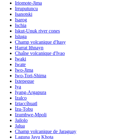
Iriomote-Jima
Irruputuncu
Isanotski
Isarog
Ischia
Iskut-Unuk river cones
Isluga
Champ volcanique d'Itasy
Harrat Ithnayn
Chaîne volcanique d'Ivao
Iwaki
Iwate
Iwo-Jima
Iwo-Tori-Shima
Ixtepeque
Iya
Iyang-Argapura
Izalco
Iztaccíhuatl
Izu-Tobu
Izumbwe-Mpoli
Jailolo
Jalua
Champ volcanique de Jaraguay
Laguna Jayu Khota