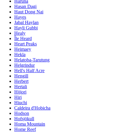
Haruna
Hasan Dagi
Haut Dong Nai
Hayes
Jabal Haylan
Hayli Gubbi
Healy
Île Heard
Heart Peaks
Heimaey
Hekla
Helatoba-Tarutung
Helgrindur
Hell's Half Acre
Hengill
Herbert
Hertali
Hijiori
Hiri
Hiuchi
Caldeira d'Hobicha
Hodson
Hofsjökull
Homa Mountain
Home Reef