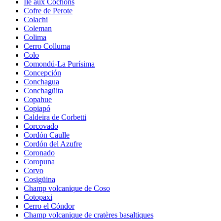
Île aux Cochons
Cofre de Perote
Colachi
Coleman
Colima
Cerro Colluma
Colo
Comondú-La Purísima
Concepción
Conchagua
Conchagüita
Copahue
Copiapó
Caldeira de Corbetti
Corcovado
Cordón Caulle
Cordón del Azufre
Coronado
Coropuna
Corvo
Cosigüina
Champ volcanique de Coso
Cotopaxi
Cerro el Cóndor
Champ volcanique de cratères basaltiques