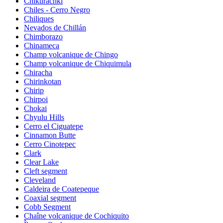
Chikurachki
Chiles - Cerro Negro
Chiliques
Nevados de Chillán
Chimborazo
Chinameca
Champ volcanique de Chingo
Champ volcanique de Chiquimula
Chiracha
Chirinkotan
Chirip
Chirpoi
Chokai
Chyulu Hills
Cerro el Ciguatepe
Cinnamon Butte
Cerro Cinotepec
Clark
Clear Lake
Cleft segment
Cleveland
Caldeira de Coatepeque
Coaxial segment
Cobb Segment
Chaîne volcanique de Cochiquito