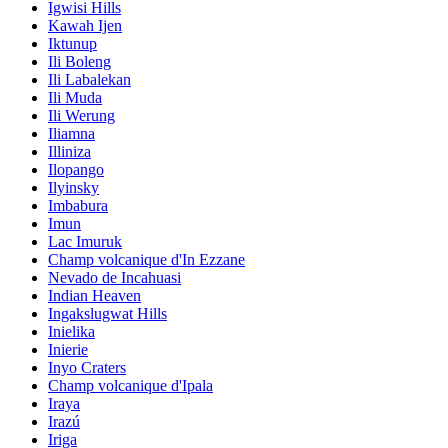
Igwisi Hills
Kawah Ijen
Iktunup
Ili Boleng
Ili Labalekan
Ili Muda
Ili Werung
Iliamna
Illiniza
Ilopango
Ilyinsky
Imbabura
Imun
Lac Imuruk
Champ volcanique d'In Ezzane
Nevado de Incahuasi
Indian Heaven
Ingakslugwat Hills
Inielika
Inierie
Inyo Craters
Champ volcanique d'Ipala
Iraya
Irazú
Iriga