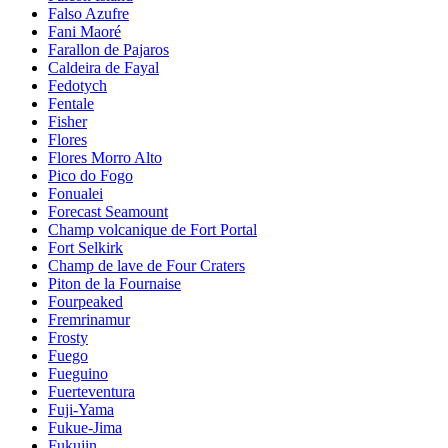
Falso Azufre
Fani Maoré
Farallon de Pajaros
Caldeira de Fayal
Fedotych
Fentale
Fisher
Flores
Flores Morro Alto
Pico do Fogo
Fonualei
Forecast Seamount
Champ volcanique de Fort Portal
Fort Selkirk
Champ de lave de Four Craters
Piton de la Fournaise
Fourpeaked
Fremrinamur
Frosty
Fuego
Fueguino
Fuerteventura
Fuji-Yama
Fukue-Jima
Fukujin