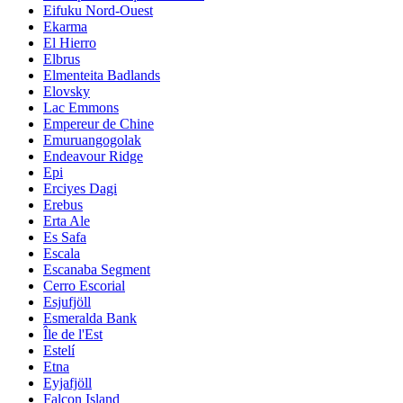
Eifuku Nord-Ouest
Ekarma
El Hierro
Elbrus
Elmenteita Badlands
Elovsky
Lac Emmons
Empereur de Chine
Emuruangogolak
Endeavour Ridge
Epi
Erciyes Dagi
Erebus
Erta Ale
Es Safa
Escala
Escanaba Segment
Cerro Escorial
Esjufjöll
Esmeralda Bank
Île de l'Est
Estelí
Etna
Eyjafjöll
Falcon Island