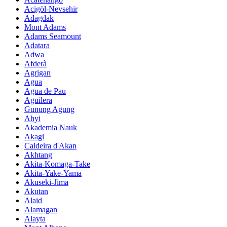
Acigöl-Nevsehir
Adagdak
Mont Adams
Adams Seamount
Adatara
Adwa
Afderà
Agrigan
Agua
Agua de Pau
Aguilera
Gunung Agung
Ahyi
Akademia Nauk
Akagi
Caldeira d'Akan
Akhtang
Akita-Komaga-Take
Akita-Yake-Yama
Akuseki-Jima
Akutan
Alaid
Alamagan
Alayta