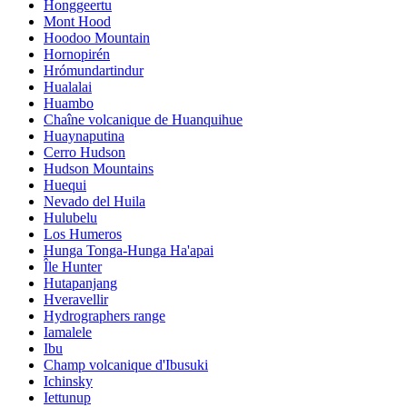
Honggeertu
Mont Hood
Hoodoo Mountain
Hornopirén
Hrómundartindur
Hualalai
Huambo
Chaîne volcanique de Huanquihue
Huaynaputina
Cerro Hudson
Hudson Mountains
Huequi
Nevado del Huila
Hulubelu
Los Humeros
Hunga Tonga-Hunga Ha'apai
Île Hunter
Hutapanjang
Hveravellir
Hydrographers range
Iamalele
Ibu
Champ volcanique d'Ibusuki
Ichinsky
Iettunup