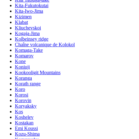
Kita-Fukutokutai
Kita-Iwo-Jima
Kizimen
Klabat
Kliuchevskoi
Kogaja-Jima
Kolbeinsey ridge
Chaîne volcanique de Kolokol
Komaga-Take
Komarov
Kone
Koniuji
Kookooligit Mountains
Koranga
Korath range
Koro
Korosi
Korovin
Koryaksky
Kos
Koshelev
Kostakan
Emi Koussi
Kozu-Shima