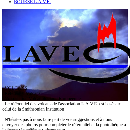
BOURSE L.A.V.E.
VOLCANS
/ Référentiel Volcans
L
'
A
ssociation
V
olcanologique
E
uropéenne
Le référentiel des volcans de l'association L.A.V.E. est basé sur
celui de la Smithsonian Institution
N'hésitez pas à nous faire part de vos suggestions et à nous
envoyer des photos pour compléter le référentiel et la photothèque à
l'adresse : lave@lave-volcans.com