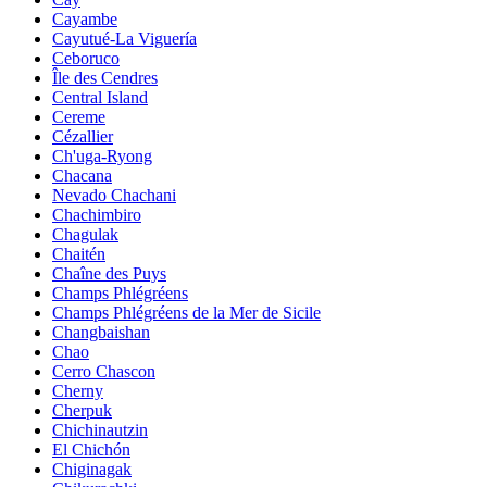
Cayambe
Cayutué-La Viguería
Ceboruco
Île des Cendres
Central Island
Cereme
Cézallier
Ch'uga-Ryong
Chacana
Nevado Chachani
Chachimbiro
Chagulak
Chaitén
Chaîne des Puys
Champs Phlégréens
Champs Phlégréens de la Mer de Sicile
Changbaishan
Chao
Cerro Chascon
Cherny
Cherpuk
Chichinautzin
El Chichón
Chiginagak