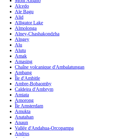
Mont Albano
Alcedo
Ale Bagu
Alid
Alligator Lake
Almolonga
Alney-Chashakondzha
Alngey
Alu
Alutu
Amak
Amasing
Chaîne volcanique d'Ambalatungan
Ambang
Île d'Ambitle
Ambre-Bobaomby
Caldeira d'Ambrym
Amiata
Amorong
Île Amsterdam
Amukta
Anatahan
Anaun
Vallée d'Andahua-Orcopampa
Andrus