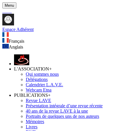
Menu
Espace Adhérent
Français
Anglais
L'ASSOCIATION
+
Qui sommes nous
Délégations
Calendrier L.A.V.E.
Webcam Etna
PUBLICATIONS
+
Revue LAVE
Présentation intégrale d’une revue récente
40 ans de la revue LAVE à la une
Portraits de quelques uns de nos auteurs
Mémoires
Livres