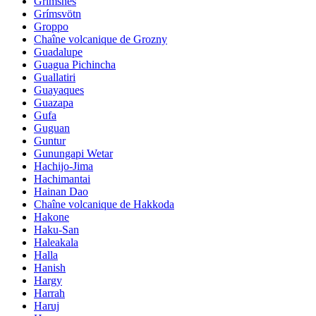
Grimsnes
Grímsvötn
Groppo
Chaîne volcanique de Grozny
Guadalupe
Guagua Pichincha
Guallatiri
Guayaques
Guazapa
Gufa
Guguan
Guntur
Gunungapi Wetar
Hachijo-Jima
Hachimantai
Hainan Dao
Chaîne volcanique de Hakkoda
Hakone
Haku-San
Haleakala
Halla
Hanish
Hargy
Harrah
Haruj