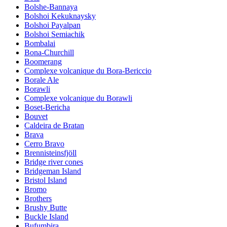
Bolshe-Bannaya
Bolshoi Kekuknaysky
Bolshoi Payalpan
Bolshoi Semiachik
Bombalai
Bona-Churchill
Boomerang
Complexe volcanique du Bora-Bericcio
Borale Ale
Borawli
Complexe volcanique du Borawli
Boset-Bericha
Bouvet
Caldeira de Bratan
Brava
Cerro Bravo
Brennisteinsfjöll
Bridge river cones
Bridgeman Island
Bristol Island
Bromo
Brothers
Brushy Butte
Buckle Island
Bufumbira