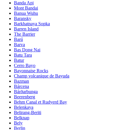
Banda Api
Mont Bandai
Banua Wuhu
Baransky
Barkhatnaya Sopka
Barren Island
The Barrier
Barú
Barva
Bas Dong Nai
Batu Tara
Batur
Cerro Bayo
Bayonnaise Rocks
Champ volcanique de Bayuda
Bazman
Bárcena
Bárðarbunga
Beerenberg
Behm Canal et Rudyerd Bay
Belenkaya
Belirang-Beriti
Belknap
Bely
Berlin