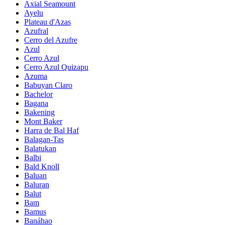
Axial Seamount
Ayelu
Plateau d'Azas
Azufral
Cerro del Azufre
Azul
Cerro Azul
Cerro Azul Quizapu
Azuma
Babuyan Claro
Bachelor
Bagana
Bakening
Mont Baker
Harra de Bal Haf
Balagan-Tas
Balatukan
Balbi
Bald Knoll
Baluan
Baluran
Balut
Bam
Bamus
Banáhao