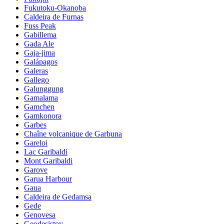
Fukutoku-Okanoba
Caldeira de Furnas
Fuss Peak
Gabillema
Gada Ale
Gaja-jima
Galápagos
Galeras
Gallego
Galunggung
Gamalama
Gamchen
Gamkonora
Garbes
Chaîne volcanique de Garbuna
Gareloi
Lac Garibaldi
Mont Garibaldi
Garove
Garua Harbour
Gaua
Caldeira de Gedamsa
Gede
Genovesa
Geodesistoy