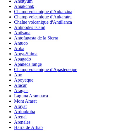
Aneityum
Aniakchak
Champ volcanique d'Ankaizina
Champ volcanique d'Ankaratra
Chaîne volcanique d'Antillanca
Antipodes Island
Antisana
Antofagasta de la Sierra
Antuco
Aoba
Aoga-Shima
Apagado
Apaneca range
Champ volcanique d'Apastepeque
Apo
Apoyeque
Aracar
Aragats
Laguna Aramuaca
Mont Ararat
Arayat
Ardoukôba
Arenal
Arenales
Harra de Arhab