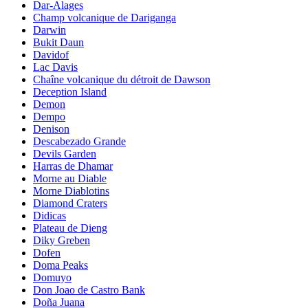
Dar-Alages
Champ volcanique de Dariganga
Darwin
Bukit Daun
Davidof
Lac Davis
Chaîne volcanique du détroit de Dawson
Deception Island
Demon
Dempo
Denison
Descabezado Grande
Devils Garden
Harras de Dhamar
Morne au Diable
Morne Diablotins
Diamond Craters
Didicas
Plateau de Dieng
Diky Greben
Dofen
Doma Peaks
Domuyo
Don Joao de Castro Bank
Doña Juana