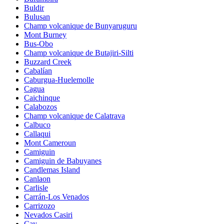
Buldir
Bulusan
Champ volcanique de Bunyaruguru
Mont Burney
Bus-Obo
Champ volcanique de Butajiri-Silti
Buzzard Creek
Cabalían
Caburgua-Huelemolle
Cagua
Caichinque
Calabozos
Champ volcanique de Calatrava
Calbuco
Callaqui
Mont Cameroun
Camiguin
Camiguin de Babuyanes
Candlemas Island
Canlaon
Carlisle
Carrán-Los Venados
Carrizozo
Nevados Casiri
Cay