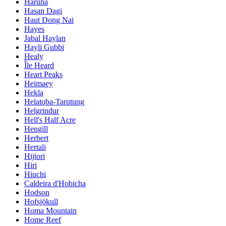
Haruna
Hasan Dagi
Haut Dong Nai
Hayes
Jabal Haylan
Hayli Gubbi
Healy
Île Heard
Heart Peaks
Heimaey
Hekla
Helatoba-Tarutung
Helgrindur
Hell's Half Acre
Hengill
Herbert
Hertali
Hijiori
Hiri
Hiuchi
Caldeira d'Hobicha
Hodson
Hofsjökull
Homa Mountain
Home Reef