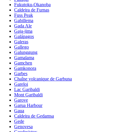
Fukutoku-Okanoba
Caldeira de Furnas
Fuss Peak
Gabillema
Gada Ale
Gaja-jima
Galápagos
Galeras
Gallego
Galunggung
Gamalama
Gamchen
Gamkonora
Garbes
Chaîne volcanique de Garbuna
Gareloi
Lac Garibaldi
Mont Garibaldi
Garove
Garua Harbour
Gaua
Caldeira de Gedamsa
Gede
Genovesa
Geodesistoy