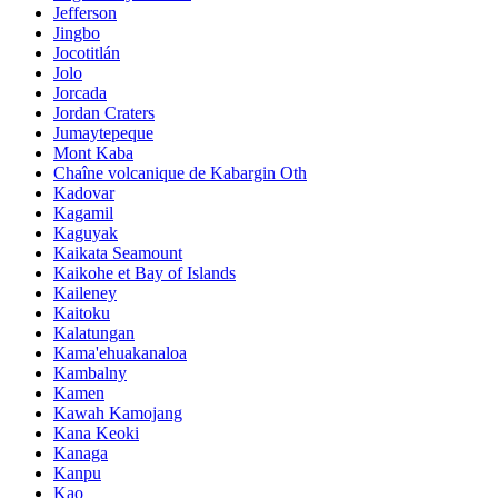
Jefferson
Jingbo
Jocotitlán
Jolo
Jorcada
Jordan Craters
Jumaytepeque
Mont Kaba
Chaîne volcanique de Kabargin Oth
Kadovar
Kagamil
Kaguyak
Kaikata Seamount
Kaikohe et Bay of Islands
Kaileney
Kaitoku
Kalatungan
Kama'ehuakanaloa
Kambalny
Kamen
Kawah Kamojang
Kana Keoki
Kanaga
Kanpu
Kao