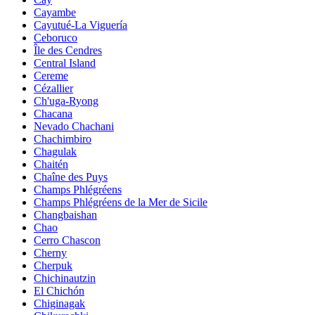
Cayambe
Cayutué-La Viguería
Ceboruco
Île des Cendres
Central Island
Cereme
Cézallier
Ch'uga-Ryong
Chacana
Nevado Chachani
Chachimbiro
Chagulak
Chaitén
Chaîne des Puys
Champs Phlégréens
Champs Phlégréens de la Mer de Sicile
Changbaishan
Chao
Cerro Chascon
Cherny
Cherpuk
Chichinautzin
El Chichón
Chiginagak