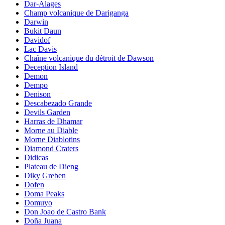
Dar-Alages
Champ volcanique de Dariganga
Darwin
Bukit Daun
Davidof
Lac Davis
Chaîne volcanique du détroit de Dawson
Deception Island
Demon
Dempo
Denison
Descabezado Grande
Devils Garden
Harras de Dhamar
Morne au Diable
Morne Diablotins
Diamond Craters
Didicas
Plateau de Dieng
Diky Greben
Dofen
Doma Peaks
Domuyo
Don Joao de Castro Bank
Doña Juana