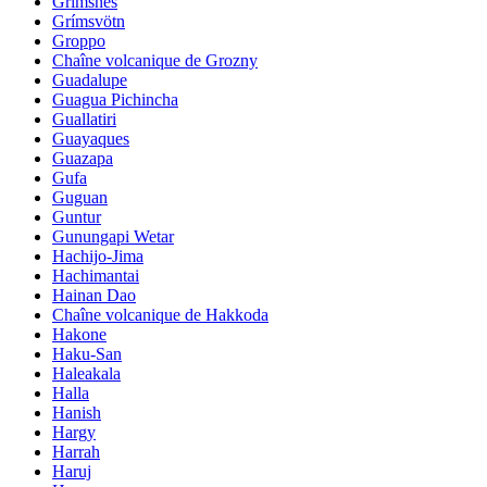
Grimsnes
Grímsvötn
Groppo
Chaîne volcanique de Grozny
Guadalupe
Guagua Pichincha
Guallatiri
Guayaques
Guazapa
Gufa
Guguan
Guntur
Gunungapi Wetar
Hachijo-Jima
Hachimantai
Hainan Dao
Chaîne volcanique de Hakkoda
Hakone
Haku-San
Haleakala
Halla
Hanish
Hargy
Harrah
Haruj