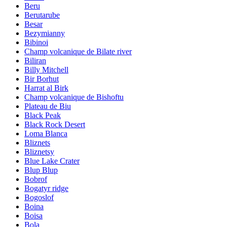
Beru
Berutarube
Besar
Bezymianny
Bibinoi
Champ volcanique de Bilate river
Biliran
Billy Mitchell
Bir Borhut
Harrat al Birk
Champ volcanique de Bishoftu
Plateau de Biu
Black Peak
Black Rock Desert
Loma Blanca
Bliznets
Bliznetsy
Blue Lake Crater
Blup Blup
Bobrof
Bogatyr ridge
Bogoslof
Boina
Boisa
Bola