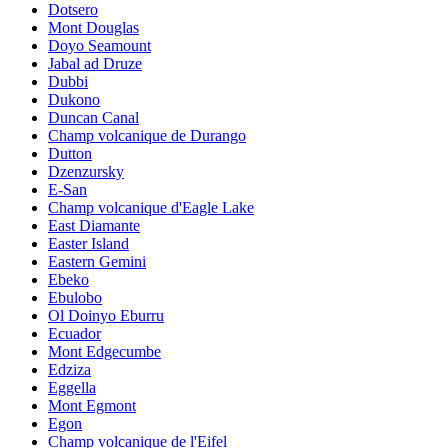
Dotsero
Mont Douglas
Doyo Seamount
Jabal ad Druze
Dubbi
Dukono
Duncan Canal
Champ volcanique de Durango
Dutton
Dzenzursky
E-San
Champ volcanique d'Eagle Lake
East Diamante
Easter Island
Eastern Gemini
Ebeko
Ebulobo
Ol Doinyo Eburru
Ecuador
Mont Edgecumbe
Edziza
Eggella
Mont Egmont
Egon
Champ volcanique de l'Eifel