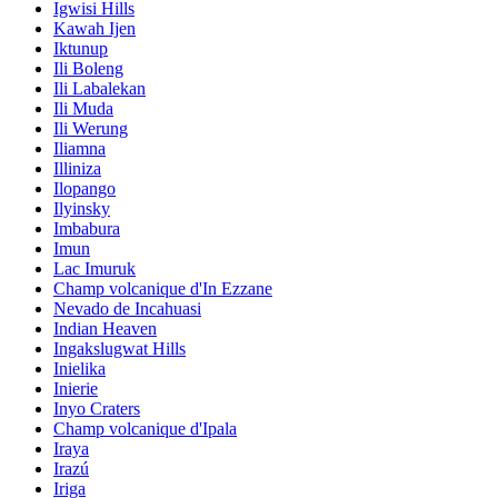
Igwisi Hills
Kawah Ijen
Iktunup
Ili Boleng
Ili Labalekan
Ili Muda
Ili Werung
Iliamna
Illiniza
Ilopango
Ilyinsky
Imbabura
Imun
Lac Imuruk
Champ volcanique d'In Ezzane
Nevado de Incahuasi
Indian Heaven
Ingakslugwat Hills
Inielika
Inierie
Inyo Craters
Champ volcanique d'Ipala
Iraya
Irazú
Iriga