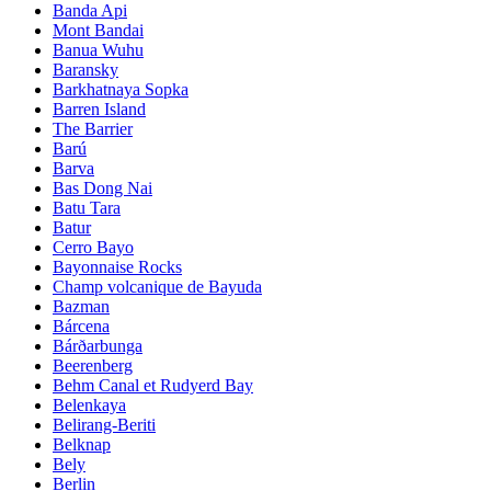
Banda Api
Mont Bandai
Banua Wuhu
Baransky
Barkhatnaya Sopka
Barren Island
The Barrier
Barú
Barva
Bas Dong Nai
Batu Tara
Batur
Cerro Bayo
Bayonnaise Rocks
Champ volcanique de Bayuda
Bazman
Bárcena
Bárðarbunga
Beerenberg
Behm Canal et Rudyerd Bay
Belenkaya
Belirang-Beriti
Belknap
Bely
Berlin