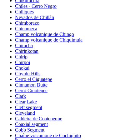
Chikurachki
Chiles - Cerro Negro
Chiliques
Nevados de Chillán
Chimborazo
Chinameca
Champ volcanique de Chingo
Champ volcanique de Chiquimula
Chiracha
Chirinkotan
Chirip
Chirpoi
Chokai
Chyulu Hills
Cerro el Ciguatepe
Cinnamon Butte
Cerro Cinotepec
Clark
Clear Lake
Cleft segment
Cleveland
Caldeira de Coatepeque
Coaxial segment
Cobb Segment
Chaîne volcanique de Cochiquito