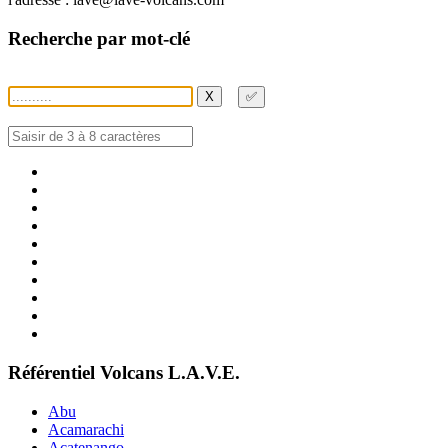
Recherche par mot-clé
X
✅
Référentiel Volcans L.A.V.E.
Abu
Acamarachi
Acatenango