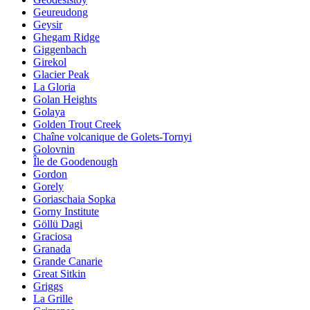
Geureudong
Geysir
Ghegam Ridge
Giggenbach
Girekol
Glacier Peak
La Gloria
Golan Heights
Golaya
Golden Trout Creek
Chaîne volcanique de Golets-Tornyi
Golovnin
Île de Goodenough
Gordon
Gorely
Goriaschaia Sopka
Gorny Institute
Göllü Dagi
Graciosa
Granada
Grande Canarie
Great Sitkin
Griggs
La Grille