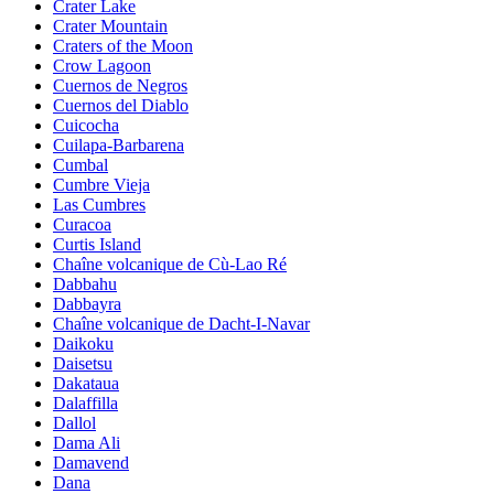
Crater Lake
Crater Mountain
Craters of the Moon
Crow Lagoon
Cuernos de Negros
Cuernos del Diablo
Cuicocha
Cuilapa-Barbarena
Cumbal
Cumbre Vieja
Las Cumbres
Curacoa
Curtis Island
Chaîne volcanique de Cù-Lao Ré
Dabbahu
Dabbayra
Chaîne volcanique de Dacht-I-Navar
Daikoku
Daisetsu
Dakataua
Dalaffilla
Dallol
Dama Ali
Damavend
Dana