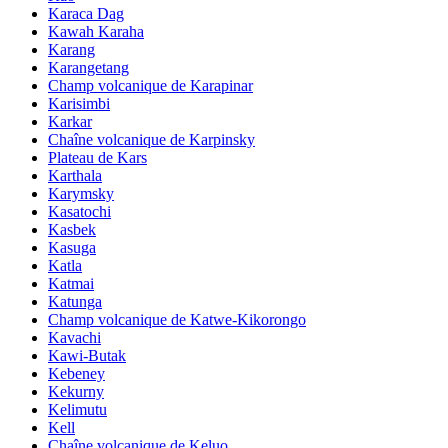
Karaca Dag
Kawah Karaha
Karang
Karangetang
Champ volcanique de Karapinar
Karisimbi
Karkar
Chaîne volcanique de Karpinsky
Plateau de Kars
Karthala
Karymsky
Kasatochi
Kasbek
Kasuga
Katla
Katmai
Katunga
Champ volcanique de Katwe-Kikorongo
Kavachi
Kawi-Butak
Kebeney
Kekurny
Kelimutu
Kell
Chaîne volcanique de Keluo