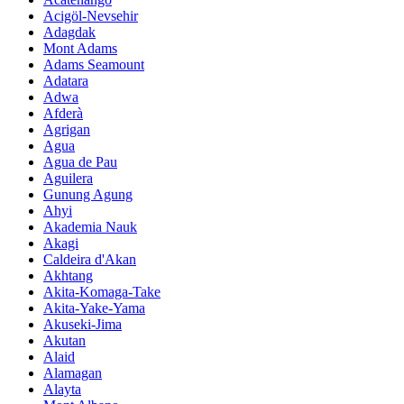
Acigöl-Nevsehir
Adagdak
Mont Adams
Adams Seamount
Adatara
Adwa
Afderà
Agrigan
Agua
Agua de Pau
Aguilera
Gunung Agung
Ahyi
Akademia Nauk
Akagi
Caldeira d'Akan
Akhtang
Akita-Komaga-Take
Akita-Yake-Yama
Akuseki-Jima
Akutan
Alaid
Alamagan
Alayta