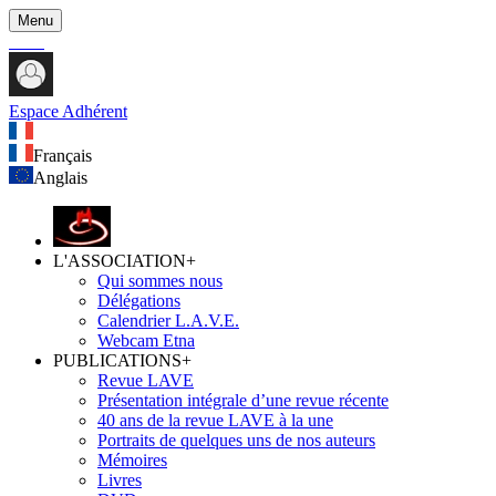
Menu
Espace Adhérent
Français
Anglais
L'ASSOCIATION
+
Qui sommes nous
Délégations
Calendrier L.A.V.E.
Webcam Etna
PUBLICATIONS
+
Revue LAVE
Présentation intégrale d’une revue récente
40 ans de la revue LAVE à la une
Portraits de quelques uns de nos auteurs
Mémoires
Livres