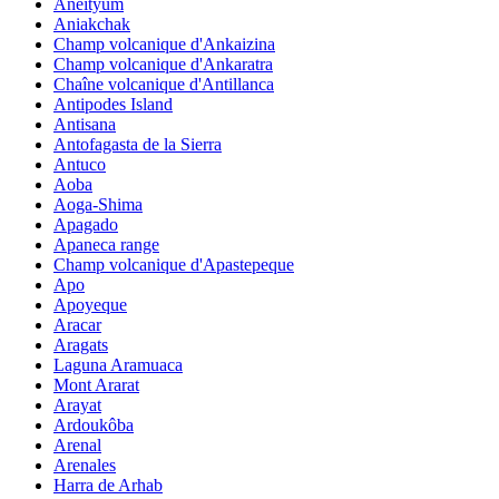
Aneityum
Aniakchak
Champ volcanique d'Ankaizina
Champ volcanique d'Ankaratra
Chaîne volcanique d'Antillanca
Antipodes Island
Antisana
Antofagasta de la Sierra
Antuco
Aoba
Aoga-Shima
Apagado
Apaneca range
Champ volcanique d'Apastepeque
Apo
Apoyeque
Aracar
Aragats
Laguna Aramuaca
Mont Ararat
Arayat
Ardoukôba
Arenal
Arenales
Harra de Arhab