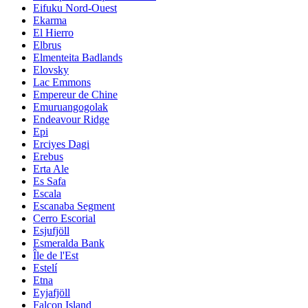
Eifuku Nord-Ouest
Ekarma
El Hierro
Elbrus
Elmenteita Badlands
Elovsky
Lac Emmons
Empereur de Chine
Emuruangogolak
Endeavour Ridge
Epi
Erciyes Dagi
Erebus
Erta Ale
Es Safa
Escala
Escanaba Segment
Cerro Escorial
Esjufjöll
Esmeralda Bank
Île de l'Est
Estelí
Etna
Eyjafjöll
Falcon Island