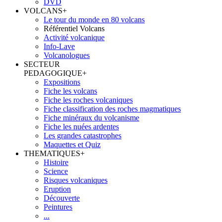
DVD
VOLCANS
+
Le tour du monde en 80 volcans
Référentiel Volcans
Activité volcanique
Info-Lave
Volcanologues
SECTEUR
PEDAGOGIQUE
+
Expositions
Fiche les volcans
Fiche les roches volcaniques
Fiche classification des roches magmatiques
Fiche minéraux du volcanisme
Fiche les nuées ardentes
Les grandes catastrophes
Maquettes et Quiz
THEMATIQUES
+
Histoire
Science
Risques volcaniques
Eruption
Découverte
Peintures
...