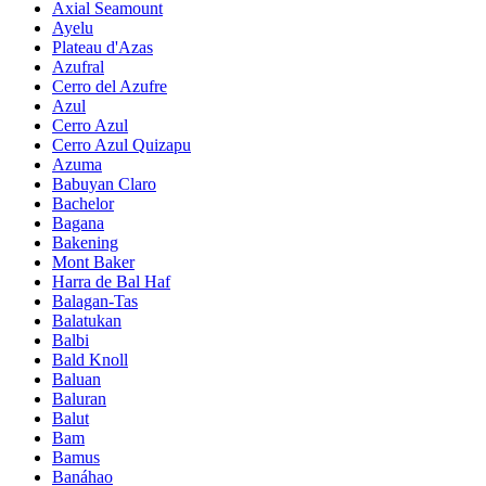
Axial Seamount
Ayelu
Plateau d'Azas
Azufral
Cerro del Azufre
Azul
Cerro Azul
Cerro Azul Quizapu
Azuma
Babuyan Claro
Bachelor
Bagana
Bakening
Mont Baker
Harra de Bal Haf
Balagan-Tas
Balatukan
Balbi
Bald Knoll
Baluan
Baluran
Balut
Bam
Bamus
Banáhao