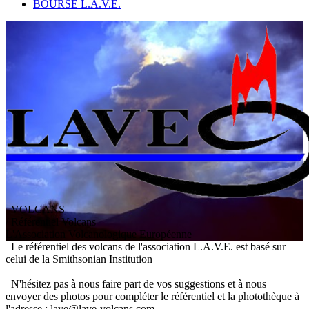
BOURSE L.A.V.E.
VOLCANS
/ Référentiel Volcans
L
'
A
ssociation
V
olcanologique
E
uropéenne
Le référentiel des volcans de l'association L.A.V.E. est basé sur
celui de la Smithsonian Institution
N'hésitez pas à nous faire part de vos suggestions et à nous
envoyer des photos pour compléter le référentiel et la photothèque à
l'adresse : lave@lave-volcans.com