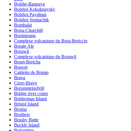
Bolshe-Bannaya
Bolshoi Kekuknaysky
Bolshoi Payalpan
Bolshoi Semiachik
Bombalai
Bona-Churchill
Boomerang
Complexe volcanique du Bora-Bericcio
Borale Ale
Borawli
Complexe volcanique du Borawli
Boset-Bericha
Bouvet
Caldeira de Bratan
Brava
Cerro Bravo
Brennisteinsfjöll
Bridge river cones
Bridgeman Island
Bristol Island
Bromo
Brothers
Brushy Butte
Buckle Island
Bufumbira