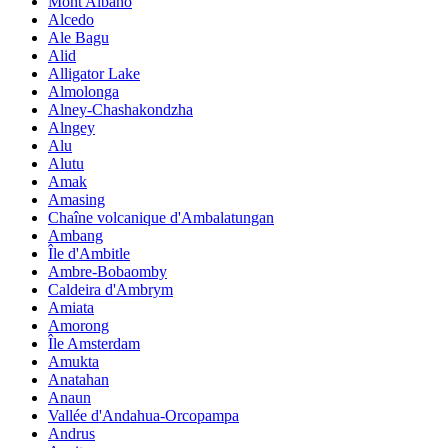
Mont Albano
Alcedo
Ale Bagu
Alid
Alligator Lake
Almolonga
Alney-Chashakondzha
Alngey
Alu
Alutu
Amak
Amasing
Chaîne volcanique d'Ambalatungan
Ambang
Île d'Ambitle
Ambre-Bobaomby
Caldeira d'Ambrym
Amiata
Amorong
Île Amsterdam
Amukta
Anatahan
Anaun
Vallée d'Andahua-Orcopampa
Andrus