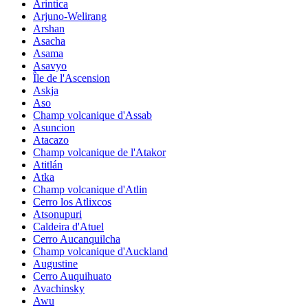
Arintica
Arjuno-Welirang
Arshan
Asacha
Asama
Asavyo
Île de l'Ascension
Askja
Aso
Champ volcanique d'Assab
Asuncion
Atacazo
Champ volcanique de l'Atakor
Atitlán
Atka
Champ volcanique d'Atlin
Cerro los Atlixcos
Atsonupuri
Caldeira d'Atuel
Cerro Aucanquilcha
Champ volcanique d'Auckland
Augustine
Cerro Auquihuato
Avachinsky
Awu