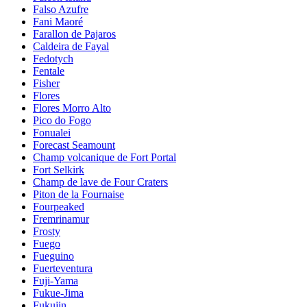
Falso Azufre
Fani Maoré
Farallon de Pajaros
Caldeira de Fayal
Fedotych
Fentale
Fisher
Flores
Flores Morro Alto
Pico do Fogo
Fonualei
Forecast Seamount
Champ volcanique de Fort Portal
Fort Selkirk
Champ de lave de Four Craters
Piton de la Fournaise
Fourpeaked
Fremrinamur
Frosty
Fuego
Fueguino
Fuerteventura
Fuji-Yama
Fukue-Jima
Fukujin