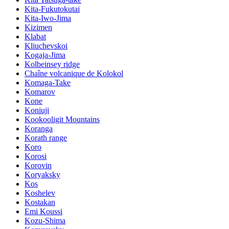
Kita-Fukutokutai
Kita-Iwo-Jima
Kizimen
Klabat
Kliuchevskoi
Kogaja-Jima
Kolbeinsey ridge
Chaîne volcanique de Kolokol
Komaga-Take
Komarov
Kone
Koniuji
Kookooligit Mountains
Koranga
Korath range
Koro
Korosi
Korovin
Koryaksky
Kos
Koshelev
Kostakan
Emi Koussi
Kozu-Shima