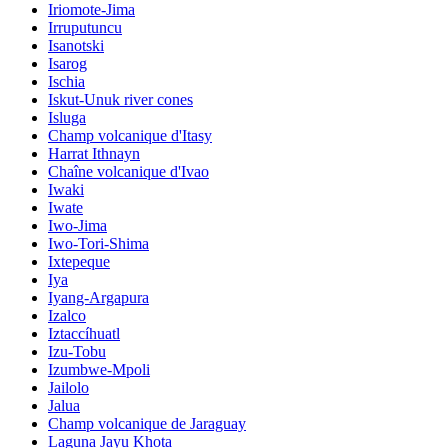
Iriomote-Jima
Irruputuncu
Isanotski
Isarog
Ischia
Iskut-Unuk river cones
Isluga
Champ volcanique d'Itasy
Harrat Ithnayn
Chaîne volcanique d'Ivao
Iwaki
Iwate
Iwo-Jima
Iwo-Tori-Shima
Ixtepeque
Iya
Iyang-Argapura
Izalco
Iztaccíhuatl
Izu-Tobu
Izumbwe-Mpoli
Jailolo
Jalua
Champ volcanique de Jaraguay
Laguna Jayu Khota