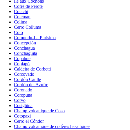
Île aux Cochons
Cofre de Perote
Colachi
Coleman
Colima
Cerro Colluma
Colo
Comondú-La Purísima
Concepción
Conchagua
Conchagüita
Copahue
Copiapó
Caldeira de Corbetti
Corcovado
Cordón Caulle
Cordón del Azufre
Coronado
Coropuna
Corvo
Cosigüina
Champ volcanique de Coso
Cotopaxi
Cerro el Cóndor
Champ volcanique de cratères basaltiques