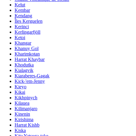
Kelut
Kembar
Kendang
Îles Kerguelen
Kerinci
Kerlingarfjöll
Ketoi
Khangar
Khanuy Gol
Kharimkotan
Harrat Khaybar
Khodutka
Kialagvik
Kiaraberes-Gagak
Kick-'em-Jenny
Kieyo
Kikai
Kikhpinych
Kilauea
Kilimanjaro
Kinenin
Kirishima
Harrat Kishb
Kiska
Kita Yatsuga-take