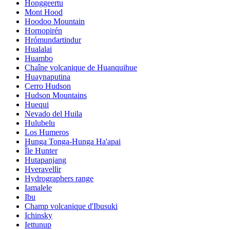
Honggeertu
Mont Hood
Hoodoo Mountain
Hornopirén
Hrómundartindur
Hualalai
Huambo
Chaîne volcanique de Huanquihue
Huaynaputina
Cerro Hudson
Hudson Mountains
Huequi
Nevado del Huila
Hulubelu
Los Humeros
Hunga Tonga-Hunga Ha'apai
Île Hunter
Hutapanjang
Hveravellir
Hydrographers range
Iamalele
Ibu
Champ volcanique d'Ibusuki
Ichinsky
Iettunup