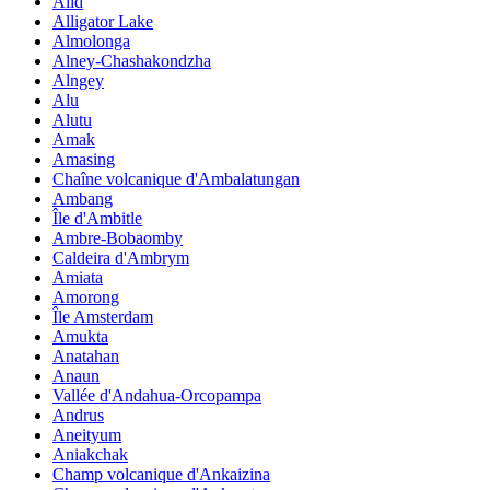
Alid
Alligator Lake
Almolonga
Alney-Chashakondzha
Alngey
Alu
Alutu
Amak
Amasing
Chaîne volcanique d'Ambalatungan
Ambang
Île d'Ambitle
Ambre-Bobaomby
Caldeira d'Ambrym
Amiata
Amorong
Île Amsterdam
Amukta
Anatahan
Anaun
Vallée d'Andahua-Orcopampa
Andrus
Aneityum
Aniakchak
Champ volcanique d'Ankaizina