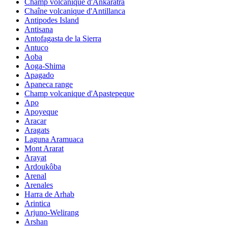
Champ volcanique d'Ankaratra
Chaîne volcanique d'Antillanca
Antipodes Island
Antisana
Antofagasta de la Sierra
Antuco
Aoba
Aoga-Shima
Apagado
Apaneca range
Champ volcanique d'Apastepeque
Apo
Apoyeque
Aracar
Aragats
Laguna Aramuaca
Mont Ararat
Arayat
Ardoukôba
Arenal
Arenales
Harra de Arhab
Arintica
Arjuno-Welirang
Arshan