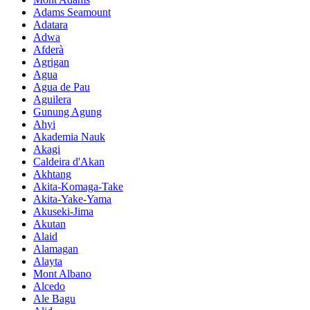
Adams Seamount
Adatara
Adwa
Afderà
Agrigan
Agua
Agua de Pau
Aguilera
Gunung Agung
Ahyi
Akademia Nauk
Akagi
Caldeira d'Akan
Akhtang
Akita-Komaga-Take
Akita-Yake-Yama
Akuseki-Jima
Akutan
Alaid
Alamagan
Alayta
Mont Albano
Alcedo
Ale Bagu