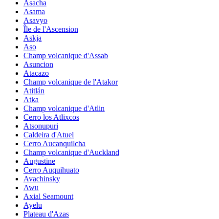
Asacha
Asama
Asavyo
Île de l'Ascension
Askja
Aso
Champ volcanique d'Assab
Asuncion
Atacazo
Champ volcanique de l'Atakor
Atitlán
Atka
Champ volcanique d'Atlin
Cerro los Atlixcos
Atsonupuri
Caldeira d'Atuel
Cerro Aucanquilcha
Champ volcanique d'Auckland
Augustine
Cerro Auquihuato
Avachinsky
Awu
Axial Seamount
Ayelu
Plateau d'Azas