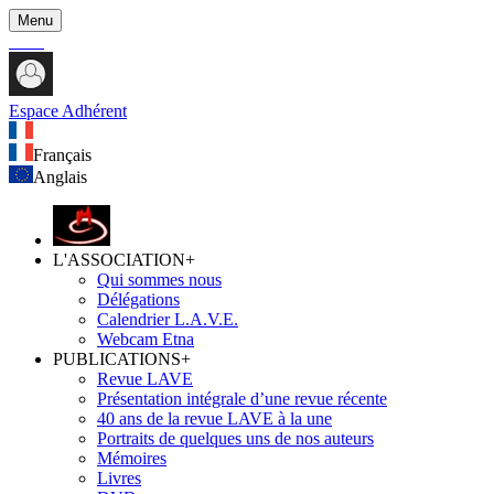
Menu
Espace Adhérent
Français
Anglais
L'ASSOCIATION
+
Qui sommes nous
Délégations
Calendrier L.A.V.E.
Webcam Etna
PUBLICATIONS
+
Revue LAVE
Présentation intégrale d’une revue récente
40 ans de la revue LAVE à la une
Portraits de quelques uns de nos auteurs
Mémoires
Livres