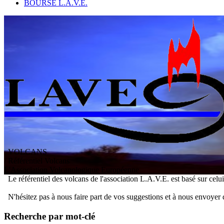
BOURSE L.A.V.E.
VOLCANS
/ Référentiel Volcans
L
'
A
ssociation
V
olcanologique
E
uropéenne
Le référentiel des volcans de l'association L.A.V.E. est basé sur celu
N'hésitez pas à nous faire part de vos suggestions et à nous envoyer 
Recherche par mot-clé