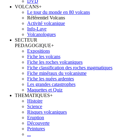
DVD
VOLCANS
+
Le tour du monde en 80 volcans
Référentiel Volcans
Activité volcanique
Info-Lave
Volcanologues
SECTEUR
PEDAGOGIQUE
+
Expositions
Fiche les volcans
Fiche les roches volcaniques
Fiche classification des roches magmatiques
Fiche minéraux du volcanisme
Fiche les nuées ardentes
Les grandes catastrophes
Maquettes et Quiz
THEMATIQUES
+
Histoire
Science
Risques volcaniques
Eruption
Découverte
Peintures
...