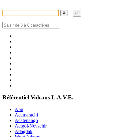
X
✅
Référentiel Volcans L.A.V.E.
Abu
Acamarachi
Acatenango
Acigöl-Nevsehir
Adagdak
Mont Adams