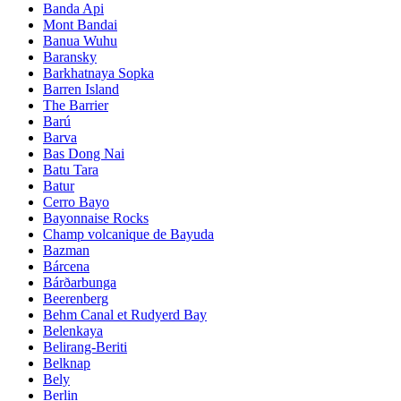
Banda Api
Mont Bandai
Banua Wuhu
Baransky
Barkhatnaya Sopka
Barren Island
The Barrier
Barú
Barva
Bas Dong Nai
Batu Tara
Batur
Cerro Bayo
Bayonnaise Rocks
Champ volcanique de Bayuda
Bazman
Bárcena
Bárðarbunga
Beerenberg
Behm Canal et Rudyerd Bay
Belenkaya
Belirang-Beriti
Belknap
Bely
Berlin