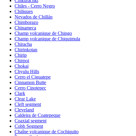
Chikurachki
Chiles - Cerro Negro
Chiliques
Nevados de Chillán
Chimborazo
Chinameca
Champ volcanique de Chingo
Champ volcanique de Chiquimula
Chiracha
Chirinkotan
Chirip
Chirpoi
Chokai
Chyulu Hills
Cerro el Ciguatepe
Cinnamon Butte
Cerro Cinotepec
Clark
Clear Lake
Cleft segment
Cleveland
Caldeira de Coatepeque
Coaxial segment
Cobb Segment
Chaîne volcanique de Cochiquito