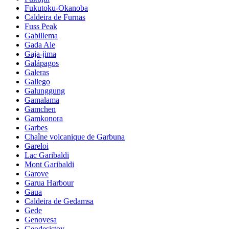
Fukutoku-Okanoba
Caldeira de Furnas
Fuss Peak
Gabillema
Gada Ale
Gaja-jima
Galápagos
Galeras
Gallego
Galunggung
Gamalama
Gamchen
Gamkonora
Garbes
Chaîne volcanique de Garbuna
Gareloi
Lac Garibaldi
Mont Garibaldi
Garove
Garua Harbour
Gaua
Caldeira de Gedamsa
Gede
Genovesa
Geodesistoy