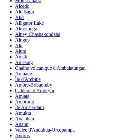
Mont Albano
Alcedo
Ale Bagu
Alid
Alligator Lake
Almolonga
Alney-Chashakondzha
Alngey
Alu
Alutu
Amak
Amasing
Chaîne volcanique d'Ambalatungan
Ambang
Île d'Ambitle
Ambre-Bobaomby
Caldeira d'Ambrym
Amiata
Amorong
Île Amsterdam
Amukta
Anatahan
Anaun
Vallée d'Andahua-Orcopampa
Andrus