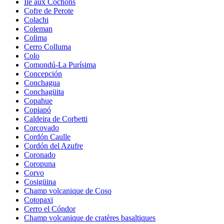
Île aux Cochons
Cofre de Perote
Colachi
Coleman
Colima
Cerro Colluma
Colo
Comondú-La Purísima
Concepción
Conchagua
Conchagüita
Copahue
Copiapó
Caldeira de Corbetti
Corcovado
Cordón Caulle
Cordón del Azufre
Coronado
Coropuna
Corvo
Cosigüina
Champ volcanique de Coso
Cotopaxi
Cerro el Cóndor
Champ volcanique de cratères basaltiques