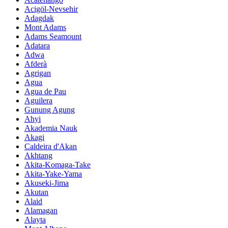
Acigöl-Nevsehir
Adagdak
Mont Adams
Adams Seamount
Adatara
Adwa
Afderà
Agrigan
Agua
Agua de Pau
Aguilera
Gunung Agung
Ahyi
Akademia Nauk
Akagi
Caldeira d'Akan
Akhtang
Akita-Komaga-Take
Akita-Yake-Yama
Akuseki-Jima
Akutan
Alaid
Alamagan
Alayta