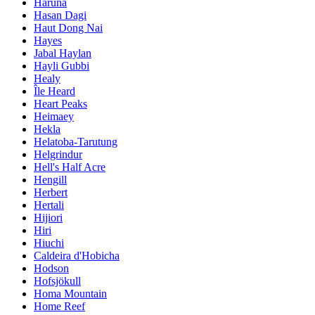
Haruna
Hasan Dagi
Haut Dong Nai
Hayes
Jabal Haylan
Hayli Gubbi
Healy
Île Heard
Heart Peaks
Heimaey
Hekla
Helatoba-Tarutung
Helgrindur
Hell's Half Acre
Hengill
Herbert
Hertali
Hijiori
Hiri
Hiuchi
Caldeira d'Hobicha
Hodson
Hofsjökull
Homa Mountain
Home Reef