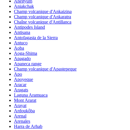
Aneityum
Aniakchak
Champ volcanique d'Ankaizina
Champ volcanique d'Ankaratra
Chaîne volcanique d'Antillanca
Antipodes Island
Antisana
Antofagasta de la Sierra
Antuco
Aoba
Aoga-Shima
Apagado
Apaneca range
Champ volcanique d'Apastepeque
Apo
Apoyeque
Aracar
Aragats
Laguna Aramuaca
Mont Ararat
Arayat
Ardoukôba
Arenal
Arenales
Harra de Arhab