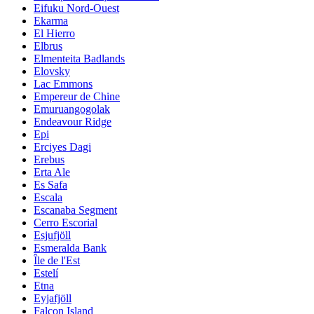
Eifuku Nord-Ouest
Ekarma
El Hierro
Elbrus
Elmenteita Badlands
Elovsky
Lac Emmons
Empereur de Chine
Emuruangogolak
Endeavour Ridge
Epi
Erciyes Dagi
Erebus
Erta Ale
Es Safa
Escala
Escanaba Segment
Cerro Escorial
Esjufjöll
Esmeralda Bank
Île de l'Est
Estelí
Etna
Eyjafjöll
Falcon Island