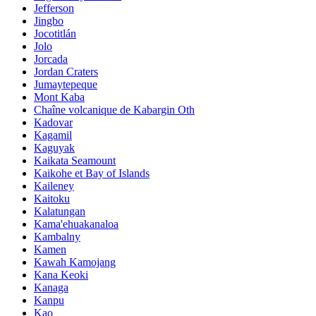
Jefferson
Jingbo
Jocotitlán
Jolo
Jorcada
Jordan Craters
Jumaytepeque
Mont Kaba
Chaîne volcanique de Kabargin Oth
Kadovar
Kagamil
Kaguyak
Kaikata Seamount
Kaikohe et Bay of Islands
Kaileney
Kaitoku
Kalatungan
Kama'ehuakanaloa
Kambalny
Kamen
Kawah Kamojang
Kana Keoki
Kanaga
Kanpu
Kao