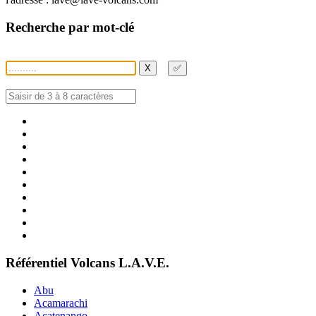
Recherche par mot-clé
X
✅
Référentiel Volcans L.A.V.E.
Abu
Acamarachi
Acatenango