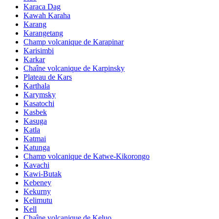
Karaca Dag
Kawah Karaha
Karang
Karangetang
Champ volcanique de Karapinar
Karisimbi
Karkar
Chaîne volcanique de Karpinsky
Plateau de Kars
Karthala
Karymsky
Kasatochi
Kasbek
Kasuga
Katla
Katmai
Katunga
Champ volcanique de Katwe-Kikorongo
Kavachi
Kawi-Butak
Kebeney
Kekurny
Kelimutu
Kell
Chaîne volcanique de Keluo