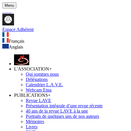
Menu
Espace Adhérent
Français
Anglais
L'ASSOCIATION
+
Qui sommes nous
Délégations
Calendrier L.A.V.E.
Webcam Etna
PUBLICATIONS
+
Revue LAVE
Présentation intégrale d’une revue récente
40 ans de la revue LAVE à la une
Portraits de quelques uns de nos auteurs
Mémoires
Livres