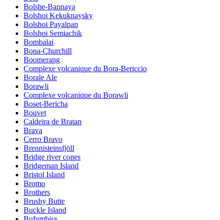
Bolshe-Bannaya
Bolshoi Kekuknaysky
Bolshoi Payalpan
Bolshoi Semiachik
Bombalai
Bona-Churchill
Boomerang
Complexe volcanique du Bora-Bericcio
Borale Ale
Borawli
Complexe volcanique du Borawli
Boset-Bericha
Bouvet
Caldeira de Bratan
Brava
Cerro Bravo
Brennisteinsfjöll
Bridge river cones
Bridgeman Island
Bristol Island
Bromo
Brothers
Brushy Butte
Buckle Island
Bufumbira