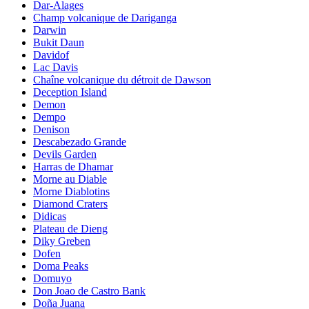
Dar-Alages
Champ volcanique de Dariganga
Darwin
Bukit Daun
Davidof
Lac Davis
Chaîne volcanique du détroit de Dawson
Deception Island
Demon
Dempo
Denison
Descabezado Grande
Devils Garden
Harras de Dhamar
Morne au Diable
Morne Diablotins
Diamond Craters
Didicas
Plateau de Dieng
Diky Greben
Dofen
Doma Peaks
Domuyo
Don Joao de Castro Bank
Doña Juana