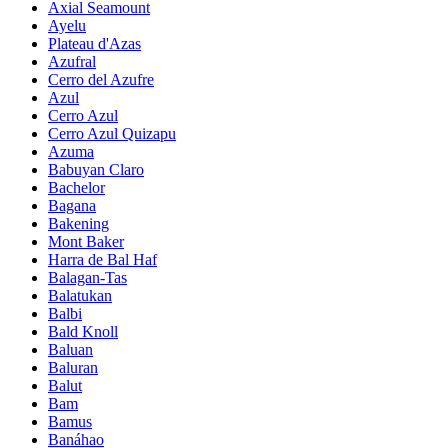
Axial Seamount
Ayelu
Plateau d'Azas
Azufral
Cerro del Azufre
Azul
Cerro Azul
Cerro Azul Quizapu
Azuma
Babuyan Claro
Bachelor
Bagana
Bakening
Mont Baker
Harra de Bal Haf
Balagan-Tas
Balatukan
Balbi
Bald Knoll
Baluan
Baluran
Balut
Bam
Bamus
Banáhao