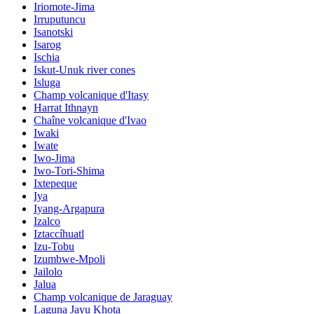
Iriomote-Jima
Irruputuncu
Isanotski
Isarog
Ischia
Iskut-Unuk river cones
Isluga
Champ volcanique d'Itasy
Harrat Ithnayn
Chaîne volcanique d'Ivao
Iwaki
Iwate
Iwo-Jima
Iwo-Tori-Shima
Ixtepeque
Iya
Iyang-Argapura
Izalco
Iztaccíhuatl
Izu-Tobu
Izumbwe-Mpoli
Jailolo
Jalua
Champ volcanique de Jaraguay
Laguna Jayu Khota