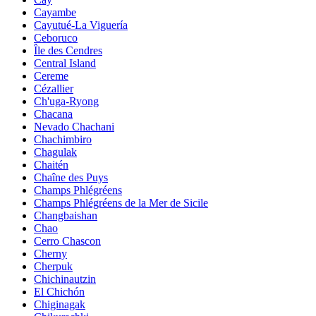
Cayambe
Cayutué-La Viguería
Ceboruco
Île des Cendres
Central Island
Cereme
Cézallier
Ch'uga-Ryong
Chacana
Nevado Chachani
Chachimbiro
Chagulak
Chaitén
Chaîne des Puys
Champs Phlégréens
Champs Phlégréens de la Mer de Sicile
Changbaishan
Chao
Cerro Chascon
Cherny
Cherpuk
Chichinautzin
El Chichón
Chiginagak