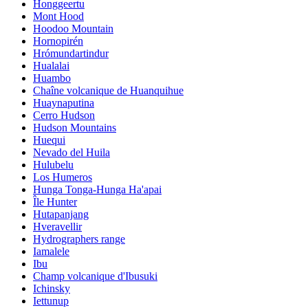
Honggeertu
Mont Hood
Hoodoo Mountain
Hornopirén
Hrómundartindur
Hualalai
Huambo
Chaîne volcanique de Huanquihue
Huaynaputina
Cerro Hudson
Hudson Mountains
Huequi
Nevado del Huila
Hulubelu
Los Humeros
Hunga Tonga-Hunga Ha'apai
Île Hunter
Hutapanjang
Hveravellir
Hydrographers range
Iamalele
Ibu
Champ volcanique d'Ibusuki
Ichinsky
Iettunup