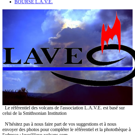
BOURSE L.A.V.E.
VOLCANS
/ Référentiel Volcans
L
'
A
ssociation
V
olcanologique
E
uropéenne
Le référentiel des volcans de l'association L.A.V.E. est basé sur
celui de la Smithsonian Institution
N'hésitez pas à nous faire part de vos suggestions et à nous
envoyer des photos pour compléter le référentiel et la photothèque à
l'adresse : lave@lave-volcans.com