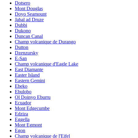
Dotsero
Mont Douglas
Doyo Seamount
Jabal ad Druze
Dubbi
Dukono
Duncan Canal
Champ volcanique de Durango
Dutton
Dzenzursky
E-San
Champ volcanique d'Eagle Lake
East Diamante
Easter Island
Eastern Gemini
Ebeko
Ebulobo
Ol Doinyo Eburru
Ecuador
Mont Edgecumbe
Edziza
Eggella
Mont Egmont
Egon
Champ volcanique de l'Eifel