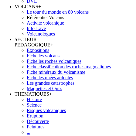
DVD
VOLCANS
+
Le tour du monde en 80 volcans
Référentiel Volcans
Activité volcanique
Info-Lave
Volcanologues
SECTEUR
PEDAGOGIQUE
+
Expositions
Fiche les volcans
Fiche les roches volcaniques
Fiche classification des roches magmatiques
Fiche minéraux du volcanisme
Fiche les nuées ardentes
Les grandes catastrophes
Maquettes et Quiz
THEMATIQUES
+
Histoire
Science
Risques volcaniques
Eruption
Découverte
Peintures
...