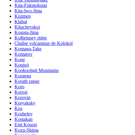
Kita-Fukutokutai
Kita-Iwo-Jima
Kizimen
Klabat
Kliuchevskoi
Kogaja-Jima
Kolbeinsey ridge
Chaîne volcanique de Kolokol
Komaga-Take
Komarov
Kone
Koniuji
Kookooligit Mountains
Koranga
Korath range
Koro
Korosi
Korovin
Koryaksky
Kos
Koshelev
Kostakan
Emi Koussi
Kozu-Shima