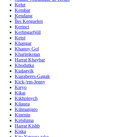
Kelut
Kembar
Kendang
Îles Kerguelen
Kerinci
Kerlingarfjöll
Ketoi
Khangar
Khanuy Gol
Kharimkotan
Harrat Khaybar
Khodutka
Kialagvik
Kiaraberes-Gagak
Kick-'em-Jenny
Kieyo
Kikai
Kikhpinych
Kilauea
Kilimanjaro
Kinenin
Kirishima
Harrat Kishb
Kiska
Kita Yatsuga-take