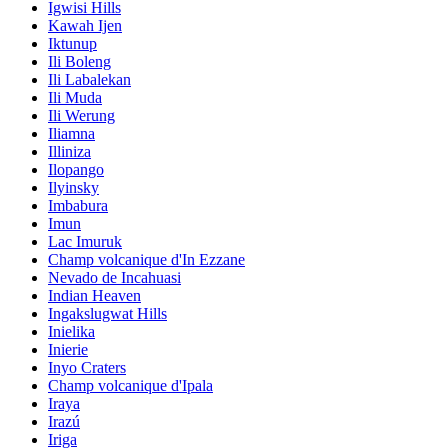
Igwisi Hills
Kawah Ijen
Iktunup
Ili Boleng
Ili Labalekan
Ili Muda
Ili Werung
Iliamna
Illiniza
Ilopango
Ilyinsky
Imbabura
Imun
Lac Imuruk
Champ volcanique d'In Ezzane
Nevado de Incahuasi
Indian Heaven
Ingakslugwat Hills
Inielika
Inierie
Inyo Craters
Champ volcanique d'Ipala
Iraya
Irazú
Iriga