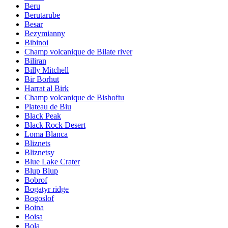
Beru
Berutarube
Besar
Bezymianny
Bibinoi
Champ volcanique de Bilate river
Biliran
Billy Mitchell
Bir Borhut
Harrat al Birk
Champ volcanique de Bishoftu
Plateau de Biu
Black Peak
Black Rock Desert
Loma Blanca
Bliznets
Bliznetsy
Blue Lake Crater
Blup Blup
Bobrof
Bogatyr ridge
Bogoslof
Boina
Boisa
Bola