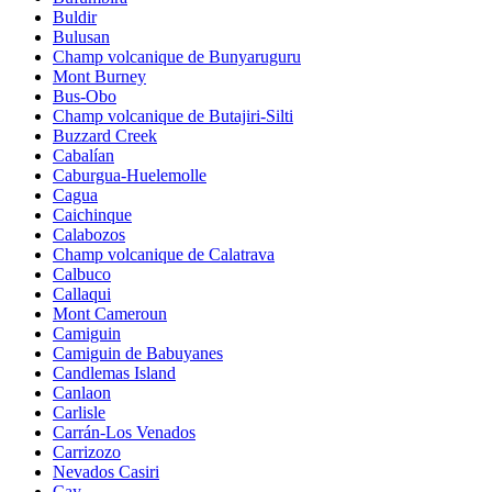
Buldir
Bulusan
Champ volcanique de Bunyaruguru
Mont Burney
Bus-Obo
Champ volcanique de Butajiri-Silti
Buzzard Creek
Cabalían
Caburgua-Huelemolle
Cagua
Caichinque
Calabozos
Champ volcanique de Calatrava
Calbuco
Callaqui
Mont Cameroun
Camiguin
Camiguin de Babuyanes
Candlemas Island
Canlaon
Carlisle
Carrán-Los Venados
Carrizozo
Nevados Casiri
Cay