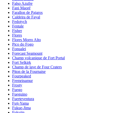
Falso Azufre
Fani Maoré
Farallon de Pajaros
Caldeira de Fayal
Fedotych
Fentale
Fisher
Flores
Flores Morro Alto
Pico do Fogo
Fonualei
Forecast Seamount
Champ volcanique de Fort Portal
Fort Selkirk
Champ de lave de Four Craters
Piton de la Fournaise
Fourpeaked
Fremrinamur
Frosty
Fuego
Fueguino
Fuerteventura
Fuji-Yama
Fukue-Jima
Fukujin