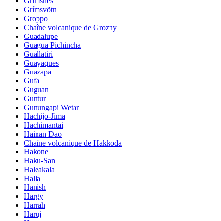
Grimsnes
Grímsvötn
Groppo
Chaîne volcanique de Grozny
Guadalupe
Guagua Pichincha
Guallatiri
Guayaques
Guazapa
Gufa
Guguan
Guntur
Gunungapi Wetar
Hachijo-Jima
Hachimantai
Hainan Dao
Chaîne volcanique de Hakkoda
Hakone
Haku-San
Haleakala
Halla
Hanish
Hargy
Harrah
Haruj