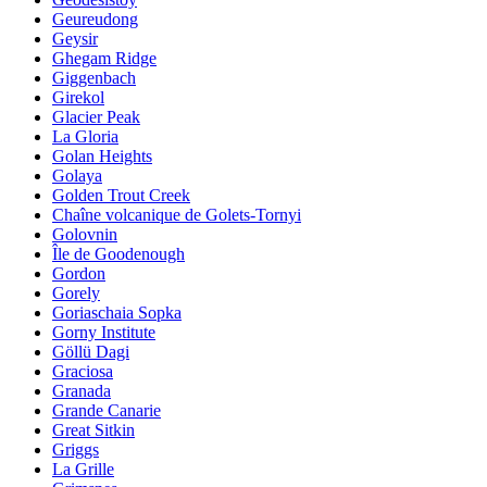
Geureudong
Geysir
Ghegam Ridge
Giggenbach
Girekol
Glacier Peak
La Gloria
Golan Heights
Golaya
Golden Trout Creek
Chaîne volcanique de Golets-Tornyi
Golovnin
Île de Goodenough
Gordon
Gorely
Goriaschaia Sopka
Gorny Institute
Göllü Dagi
Graciosa
Granada
Grande Canarie
Great Sitkin
Griggs
La Grille