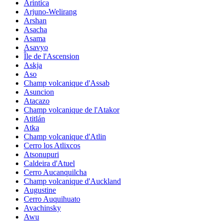
Arintica
Arjuno-Welirang
Arshan
Asacha
Asama
Asavyo
Île de l'Ascension
Askja
Aso
Champ volcanique d'Assab
Asuncion
Atacazo
Champ volcanique de l'Atakor
Atitlán
Atka
Champ volcanique d'Atlin
Cerro los Atlixcos
Atsonupuri
Caldeira d'Atuel
Cerro Aucanquilcha
Champ volcanique d'Auckland
Augustine
Cerro Auquihuato
Avachinsky
Awu