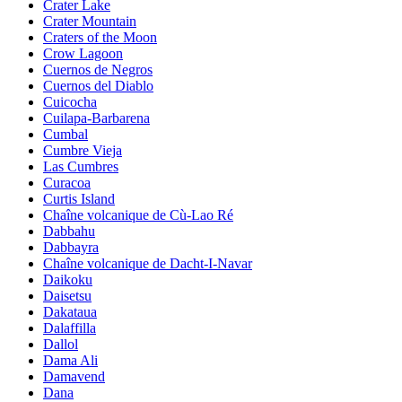
Crater Lake
Crater Mountain
Craters of the Moon
Crow Lagoon
Cuernos de Negros
Cuernos del Diablo
Cuicocha
Cuilapa-Barbarena
Cumbal
Cumbre Vieja
Las Cumbres
Curacoa
Curtis Island
Chaîne volcanique de Cù-Lao Ré
Dabbahu
Dabbayra
Chaîne volcanique de Dacht-I-Navar
Daikoku
Daisetsu
Dakataua
Dalaffilla
Dallol
Dama Ali
Damavend
Dana