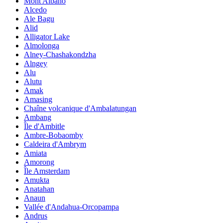
Mont Albano
Alcedo
Ale Bagu
Alid
Alligator Lake
Almolonga
Alney-Chashakondzha
Alngey
Alu
Alutu
Amak
Amasing
Chaîne volcanique d'Ambalatungan
Ambang
Île d'Ambitle
Ambre-Bobaomby
Caldeira d'Ambrym
Amiata
Amorong
Île Amsterdam
Amukta
Anatahan
Anaun
Vallée d'Andahua-Orcopampa
Andrus