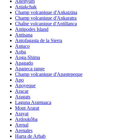
Aneityum
Aniakchak
Champ volcanique d'Ankaizina
Champ volcanique d'Ankaratra
Chaîne volcanique d'Antillanca
Antipodes Island
Antisana
Antofagasta de la Sierra
Antuco
Aoba
Aoga-Shima
Apagado
Apaneca range
Champ volcanique d'Apastepeque
Apo
Apoyeque
Aracar
Aragats
Laguna Aramuaca
Mont Ararat
Arayat
Ardoukôba
Arenal
Arenales
Harra de Arhab