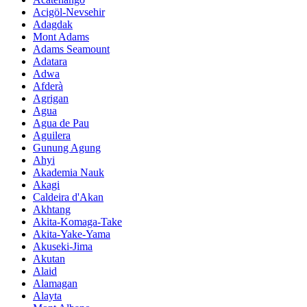
Acigöl-Nevsehir
Adagdak
Mont Adams
Adams Seamount
Adatara
Adwa
Afderà
Agrigan
Agua
Agua de Pau
Aguilera
Gunung Agung
Ahyi
Akademia Nauk
Akagi
Caldeira d'Akan
Akhtang
Akita-Komaga-Take
Akita-Yake-Yama
Akuseki-Jima
Akutan
Alaid
Alamagan
Alayta