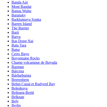
Banda Api
Mont Bandai
Banua Wuhu
Baransky
Barkhatnaya Sopka
Barren Island
The Barrier
Barú
Barva
Bas Dong Nai
Batu Tara
Batur
Cerro Bayo
Bayonnaise Rocks
Champ volcanique de Bayuda
Bazman
Bárcena
Bárðarbunga
Beerenberg
Behm Canal et Rudyerd Bay
Belenkaya
Belirang-Beriti
Belknap
Bely
Berlin