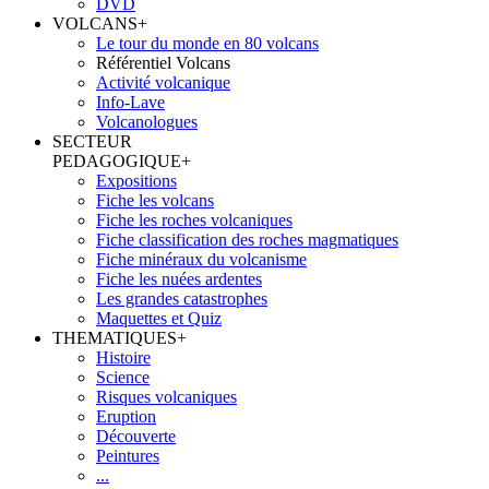
DVD
VOLCANS
+
Le tour du monde en 80 volcans
Référentiel Volcans
Activité volcanique
Info-Lave
Volcanologues
SECTEUR
PEDAGOGIQUE
+
Expositions
Fiche les volcans
Fiche les roches volcaniques
Fiche classification des roches magmatiques
Fiche minéraux du volcanisme
Fiche les nuées ardentes
Les grandes catastrophes
Maquettes et Quiz
THEMATIQUES
+
Histoire
Science
Risques volcaniques
Eruption
Découverte
Peintures
...