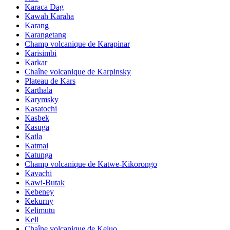
Karaca Dag
Kawah Karaha
Karang
Karangetang
Champ volcanique de Karapinar
Karisimbi
Karkar
Chaîne volcanique de Karpinsky
Plateau de Kars
Karthala
Karymsky
Kasatochi
Kasbek
Kasuga
Katla
Katmai
Katunga
Champ volcanique de Katwe-Kikorongo
Kavachi
Kawi-Butak
Kebeney
Kekurny
Kelimutu
Kell
Chaîne volcanique de Keluo