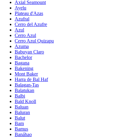
Axial Seamount
Ayelu
Plateau d'Azas
Azufral
Cerro del Azufre
Azul
Cerro Azul
Cerro Azul Quizapu
Azuma
Babuyan Claro
Bachelor
Bagana
Bakening
Mont Baker
Harra de Bal Haf
Balagan-Tas
Balatukan
Balbi
Bald Knoll
Baluan
Baluran
Balut
Bam
Bamus
Banáhao