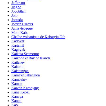
Jefferson
Jingbo
Jocotitlán
Jolo
Jorcada
Jordan Craters
Jumaytepeque
Mont Kaba
Chaîne volcanique de Kabargin Oth
Kadovar
Kagamil
Kaguyak
Kaikata Seamount
Kaikohe et Bay of Islands
Kaileney
Kaitoku
Kalatungan
Kama'ehuakanaloa
Kambalny
Kamen
Kawah Kamojang
Kana Keoki
Kanaga
Kanpu
Kao