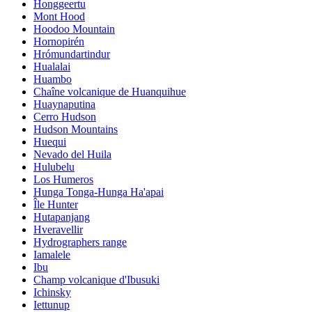
Honggeertu
Mont Hood
Hoodoo Mountain
Hornopirén
Hrómundartindur
Hualalai
Huambo
Chaîne volcanique de Huanquihue
Huaynaputina
Cerro Hudson
Hudson Mountains
Huequi
Nevado del Huila
Hulubelu
Los Humeros
Hunga Tonga-Hunga Ha'apai
Île Hunter
Hutapanjang
Hveravellir
Hydrographers range
Iamalele
Ibu
Champ volcanique d'Ibusuki
Ichinsky
Iettunup