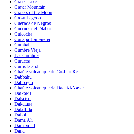
Crater Lake
Crater Mountain
Craters of the Moon
Crow Lagoon
Cuernos de Negros
Cuernos del Diablo
Cuicocha
Cuilapa-Barbarena
Cumbal
Cumbre Vieja
Las Cumbres
Curacoa
Curtis Island
Chaîne volcanique de Cù-Lao Ré
Dabbahu
Dabbayra
Chaîne volcanique de Dacht-I-Navar
Daikoku
Daisetsu
Dakataua
Dalaffilla
Dallol
Dama Ali
Damavend
Dana