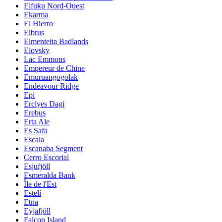
Eifuku Nord-Ouest
Ekarma
El Hierro
Elbrus
Elmenteita Badlands
Elovsky
Lac Emmons
Empereur de Chine
Emuruangogolak
Endeavour Ridge
Epi
Erciyes Dagi
Erebus
Erta Ale
Es Safa
Escala
Escanaba Segment
Cerro Escorial
Esjufjöll
Esmeralda Bank
Île de l'Est
Estelí
Etna
Eyjafjöll
Falcon Island