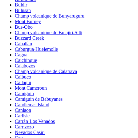
Buldir
Bulusan
Champ volcanique de Bunyaruguru
Mont Burney
Bus-Obo
Champ volcanique de Butajiri-Silti
Buzzard Creek
Cabalían
Caburgua-Huelemolle
Cagua
Caichinque
Calabozos
Champ volcanique de Calatrava
Calbuco
Callaqui
Mont Cameroun
Camiguin
Camiguin de Babuyanes
Candlemas Island
Canlaon
Carlisle
Carrán-Los Venados
Carrizozo
Nevados Casiri
Cay