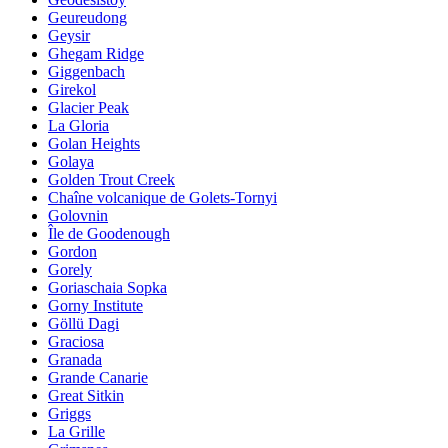
Geureudong
Geysir
Ghegam Ridge
Giggenbach
Girekol
Glacier Peak
La Gloria
Golan Heights
Golaya
Golden Trout Creek
Chaîne volcanique de Golets-Tornyi
Golovnin
Île de Goodenough
Gordon
Gorely
Goriaschaia Sopka
Gorny Institute
Göllü Dagi
Graciosa
Granada
Grande Canarie
Great Sitkin
Griggs
La Grille