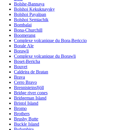
Bolshe-Bannaya
Bolshoi Kekuknaysky
Bolshoi Payalpan
Bolshoi Semiachik
Bombalai
Bona-Churchill
Boomerang
Complexe volcanique du Bora-Bericcio
Borale Ale
Borawli
Complexe volcanique du Borawli
Boset-Bericha
Bouvet
Caldeira de Bratan
Brava
Cerro Bravo
Brennisteinsfjöll
Bridge river cones
Bridgeman Island
Bristol Island
Bromo
Brothers
Brushy Butte
Buckle Island
Bufumbira