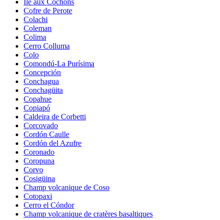
Île aux Cochons
Cofre de Perote
Colachi
Coleman
Colima
Cerro Colluma
Colo
Comondú-La Purísima
Concepción
Conchagua
Conchagüita
Copahue
Copiapó
Caldeira de Corbetti
Corcovado
Cordón Caulle
Cordón del Azufre
Coronado
Coropuna
Corvo
Cosigüina
Champ volcanique de Coso
Cotopaxi
Cerro el Cóndor
Champ volcanique de cratères basaltiques