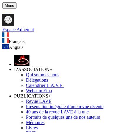
Menu
Espace Adhérent
Français
Anglais
L'ASSOCIATION
+
Qui sommes nous
Délégations
Calendrier L.A.V.E.
Webcam Etna
PUBLICATIONS
+
Revue LAVE
Présentation intégrale d’une revue récente
40 ans de la revue LAVE à la une
Portraits de quelques uns de nos auteurs
Mémoires
Livres