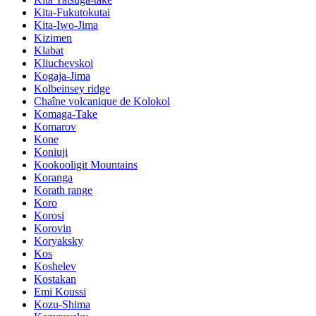
Kita-Fukutokutai
Kita-Iwo-Jima
Kizimen
Klabat
Kliuchevskoi
Kogaja-Jima
Kolbeinsey ridge
Chaîne volcanique de Kolokol
Komaga-Take
Komarov
Kone
Koniuji
Kookooligit Mountains
Koranga
Korath range
Koro
Korosi
Korovin
Koryaksky
Kos
Koshelev
Kostakan
Emi Koussi
Kozu-Shima