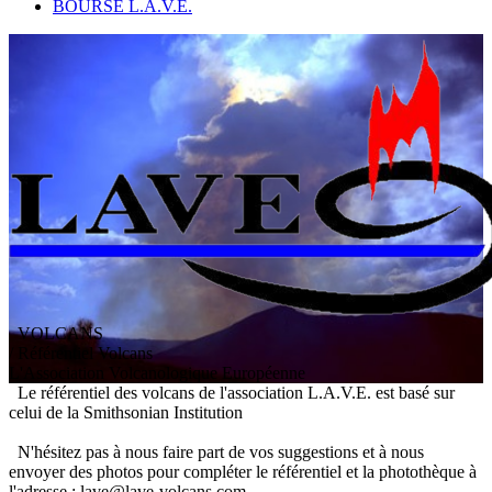
BOURSE L.A.V.E.
VOLCANS
/ Référentiel Volcans
L
'
A
ssociation
V
olcanologique
E
uropéenne
Le référentiel des volcans de l'association L.A.V.E. est basé sur
celui de la Smithsonian Institution
N'hésitez pas à nous faire part de vos suggestions et à nous
envoyer des photos pour compléter le référentiel et la photothèque à
l'adresse : lave@lave-volcans.com