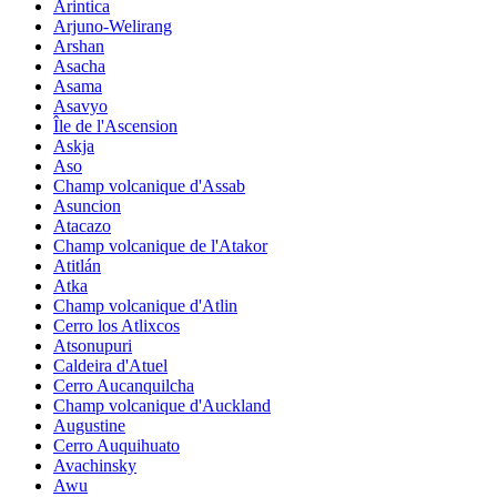
Arintica
Arjuno-Welirang
Arshan
Asacha
Asama
Asavyo
Île de l'Ascension
Askja
Aso
Champ volcanique d'Assab
Asuncion
Atacazo
Champ volcanique de l'Atakor
Atitlán
Atka
Champ volcanique d'Atlin
Cerro los Atlixcos
Atsonupuri
Caldeira d'Atuel
Cerro Aucanquilcha
Champ volcanique d'Auckland
Augustine
Cerro Auquihuato
Avachinsky
Awu