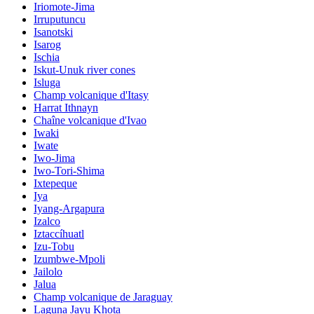
Iriomote-Jima
Irruputuncu
Isanotski
Isarog
Ischia
Iskut-Unuk river cones
Isluga
Champ volcanique d'Itasy
Harrat Ithnayn
Chaîne volcanique d'Ivao
Iwaki
Iwate
Iwo-Jima
Iwo-Tori-Shima
Ixtepeque
Iya
Iyang-Argapura
Izalco
Iztaccíhuatl
Izu-Tobu
Izumbwe-Mpoli
Jailolo
Jalua
Champ volcanique de Jaraguay
Laguna Jayu Khota