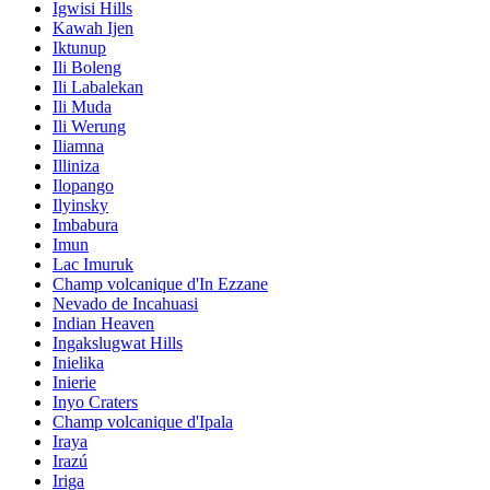
Igwisi Hills
Kawah Ijen
Iktunup
Ili Boleng
Ili Labalekan
Ili Muda
Ili Werung
Iliamna
Illiniza
Ilopango
Ilyinsky
Imbabura
Imun
Lac Imuruk
Champ volcanique d'In Ezzane
Nevado de Incahuasi
Indian Heaven
Ingakslugwat Hills
Inielika
Inierie
Inyo Craters
Champ volcanique d'Ipala
Iraya
Irazú
Iriga