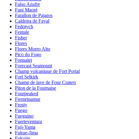
Falso Azufre
Fani Maoré
Farallon de Pajaros
Caldeira de Fayal
Fedotych
Fentale
Fisher
Flores
Flores Morro Alto
Pico do Fogo
Fonualei
Forecast Seamount
Champ volcanique de Fort Portal
Fort Selkirk
Champ de lave de Four Craters
Piton de la Fournaise
Fourpeaked
Fremrinamur
Frosty
Fuego
Fueguino
Fuerteventura
Fuji-Yama
Fukue-Jima
Fukujin