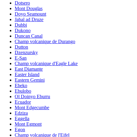
Dotsero
Mont Douglas
Doyo Seamount
Jabal ad Druze
Dubbi
Dukono
Duncan Canal
Champ volcanique de Durango
Dutton
Dzenzursky
E-San
Champ volcanique d'Eagle Lake
East Diamante
Easter Island
Eastern Gemini
Ebeko
Ebulobo
Ol Doinyo Eburru
Ecuador
Mont Edgecumbe
Edziza
Eggella
Mont Egmont
Egon
Champ volcanique de l'Eifel