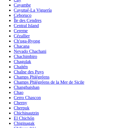
Cayambe
Cayutué-La Viguería
Ceboruco
Île des Cendres
Central Island
Cereme
Cézallier
Ch'uga-Ryong
Chacana
Nevado Chachani
Chachimbiro
Chagulak
Chaitén
Chaîne des Puys
Champs Phlégréens
Champs Phlégréens de la Mer de Sicile
Changbaishan
Chao
Cerro Chascon
Cherny
Cherpuk
Chichinautzin
El Chichón
Chiginagak