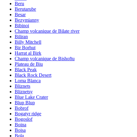
Beru
Berutarube
Besar
Bezymianny
Bibinoi
Champ volcanique de Bilate river
Biliran
Billy Mitchell
Bir Borhut
Harrat al Birk
Champ volcanique de Bishoftu
Plateau de Biu
Black Peak
Black Rock Desert
Loma Blanca
Bliznets
Bliznetsy
Blue Lake Crater
Blup Blup
Bobrof
Bogatyr ridge
Bogoslof
Boina
Boisa
Bola