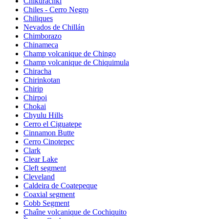
Chikurachki
Chiles - Cerro Negro
Chiliques
Nevados de Chillán
Chimborazo
Chinameca
Champ volcanique de Chingo
Champ volcanique de Chiquimula
Chiracha
Chirinkotan
Chirip
Chirpoi
Chokai
Chyulu Hills
Cerro el Ciguatepe
Cinnamon Butte
Cerro Cinotepec
Clark
Clear Lake
Cleft segment
Cleveland
Caldeira de Coatepeque
Coaxial segment
Cobb Segment
Chaîne volcanique de Cochiquito