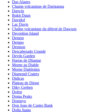
Dar-Alages
Champ volcanique de Dariganga
Darwin
Bukit Daun
Davidof
Lac Davis
Chaîne volcanique du détroit de Dawson
Deception Island
Demon
Dempo
Denison
Descabezado Grande
Devils Garden
Harras de Dhamar
Morne au Diable
Morne Diablotins
Diamond Craters
Didicas
Plateau de Dieng
Diky Greben
Dofen
Doma Peaks
Domuyo
Don Joao de Castro Bank
Doña Juana