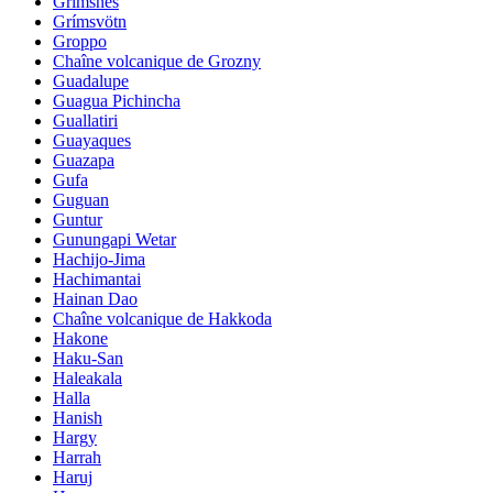
Grimsnes
Grímsvötn
Groppo
Chaîne volcanique de Grozny
Guadalupe
Guagua Pichincha
Guallatiri
Guayaques
Guazapa
Gufa
Guguan
Guntur
Gunungapi Wetar
Hachijo-Jima
Hachimantai
Hainan Dao
Chaîne volcanique de Hakkoda
Hakone
Haku-San
Haleakala
Halla
Hanish
Hargy
Harrah
Haruj