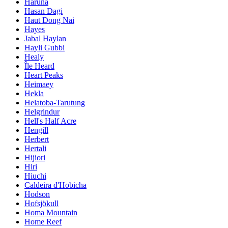
Haruna
Hasan Dagi
Haut Dong Nai
Hayes
Jabal Haylan
Hayli Gubbi
Healy
Île Heard
Heart Peaks
Heimaey
Hekla
Helatoba-Tarutung
Helgrindur
Hell's Half Acre
Hengill
Herbert
Hertali
Hijiori
Hiri
Hiuchi
Caldeira d'Hobicha
Hodson
Hofsjökull
Homa Mountain
Home Reef