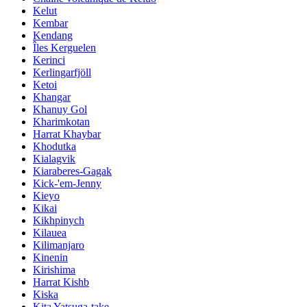
Kelut
Kembar
Kendang
Îles Kerguelen
Kerinci
Kerlingarfjöll
Ketoi
Khangar
Khanuy Gol
Kharimkotan
Harrat Khaybar
Khodutka
Kialagvik
Kiaraberes-Gagak
Kick-'em-Jenny
Kieyo
Kikai
Kikhpinych
Kilauea
Kilimanjaro
Kinenin
Kirishima
Harrat Kishb
Kiska
Kita Yatsuga-take