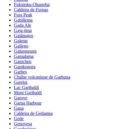
Fukutoku-Okanoba
Caldeira de Furnas
Fuss Peak
Gabillema
Gada Ale
Gaja-jima
Galápagos
Galeras
Gallego
Galunggung
Gamalama
Gamchen
Gamkonora
Garbes
Chaîne volcanique de Garbuna
Gareloi
Lac Garibaldi
Mont Garibaldi
Garove
Garua Harbour
Gaua
Caldeira de Gedamsa
Gede
Genovesa
Geodesistoy