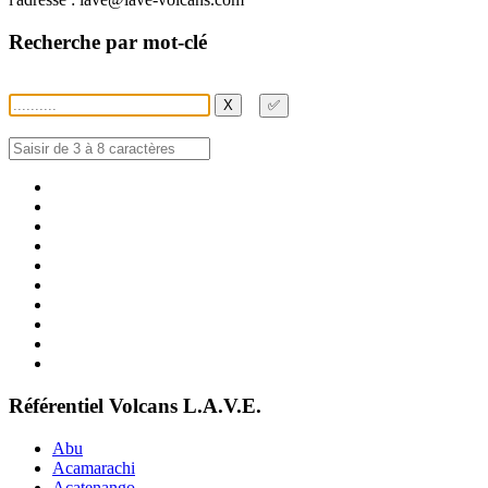
Recherche par mot-clé
X
✅
Référentiel Volcans L.A.V.E.
Abu
Acamarachi
Acatenango