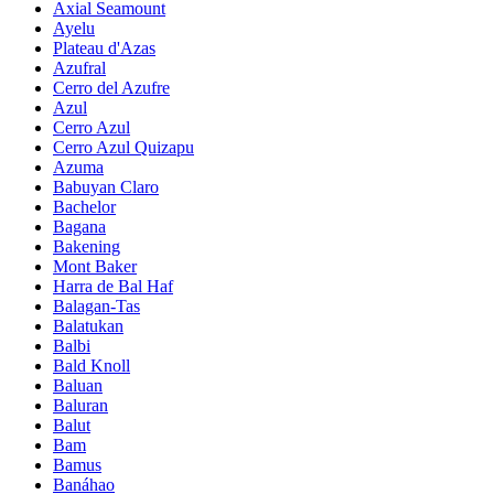
Axial Seamount
Ayelu
Plateau d'Azas
Azufral
Cerro del Azufre
Azul
Cerro Azul
Cerro Azul Quizapu
Azuma
Babuyan Claro
Bachelor
Bagana
Bakening
Mont Baker
Harra de Bal Haf
Balagan-Tas
Balatukan
Balbi
Bald Knoll
Baluan
Baluran
Balut
Bam
Bamus
Banáhao