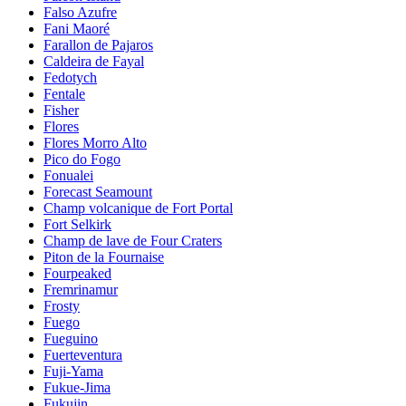
Falso Azufre
Fani Maoré
Farallon de Pajaros
Caldeira de Fayal
Fedotych
Fentale
Fisher
Flores
Flores Morro Alto
Pico do Fogo
Fonualei
Forecast Seamount
Champ volcanique de Fort Portal
Fort Selkirk
Champ de lave de Four Craters
Piton de la Fournaise
Fourpeaked
Fremrinamur
Frosty
Fuego
Fueguino
Fuerteventura
Fuji-Yama
Fukue-Jima
Fukujin