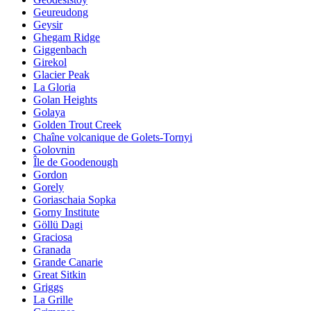
Geureudong
Geysir
Ghegam Ridge
Giggenbach
Girekol
Glacier Peak
La Gloria
Golan Heights
Golaya
Golden Trout Creek
Chaîne volcanique de Golets-Tornyi
Golovnin
Île de Goodenough
Gordon
Gorely
Goriaschaia Sopka
Gorny Institute
Göllü Dagi
Graciosa
Granada
Grande Canarie
Great Sitkin
Griggs
La Grille