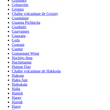
Grimsnes
Grímsvötn
Groppo
Chaîne volcanique de Grozny
Guadalupe
Guagua Pichincha
Guallatiri
Guayaques
Guazapa
Gufa
Guguan
Guntur
Gunungapi Wetar
Hachijo-Jima
Hachimantai
Hainan Dao
Chaîne volcanique de Hakkoda
Hakone
Haku-San
Haleakala
Halla
Hanish
Hargy
Harrah
Haruj