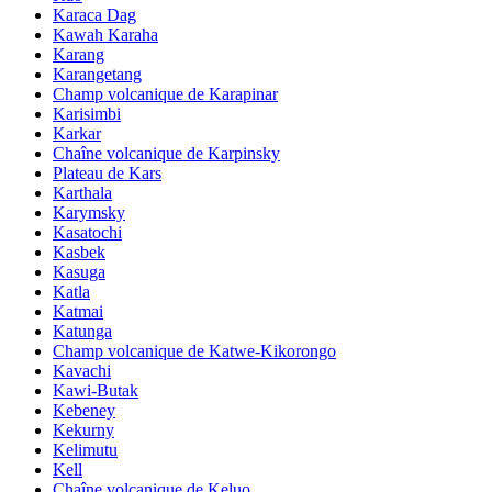
Karaca Dag
Kawah Karaha
Karang
Karangetang
Champ volcanique de Karapinar
Karisimbi
Karkar
Chaîne volcanique de Karpinsky
Plateau de Kars
Karthala
Karymsky
Kasatochi
Kasbek
Kasuga
Katla
Katmai
Katunga
Champ volcanique de Katwe-Kikorongo
Kavachi
Kawi-Butak
Kebeney
Kekurny
Kelimutu
Kell
Chaîne volcanique de Keluo