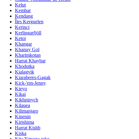
Kelut
Kembar
Kendang
Îles Kerguelen
Kerinci
Kerlingarfjöll
Ketoi
Khangar
Khanuy Gol
Kharimkotan
Harrat Khaybar
Khodutka
Kialagvik
Kiaraberes-Gagak
Kick-'em-Jenny
Kieyo
Kikai
Kikhpinych
Kilauea
Kilimanjaro
Kinenin
Kirishima
Harrat Kishb
Kiska
Kita Yatsuga-take