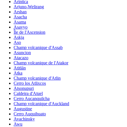
Arintica
Arjuno-Welirang
Arshan
Asacha
Asama
Asavyo
Île de l'Ascension
Askja
Aso
Champ volcanique d'Assab
Asuncion
Atacazo
Champ volcanique de l'Atakor
Atitlán
Atka
Champ volcanique d'Atlin
Cerro los Atlixcos
Atsonupuri
Caldeira d'Atuel
Cerro Aucanquilcha
Champ volcanique d'Auckland
Augustine
Cerro Auquihuato
Avachinsky
Awu