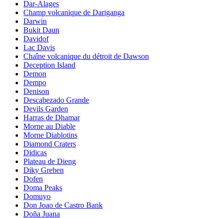
Dar-Alages
Champ volcanique de Dariganga
Darwin
Bukit Daun
Davidof
Lac Davis
Chaîne volcanique du détroit de Dawson
Deception Island
Demon
Dempo
Denison
Descabezado Grande
Devils Garden
Harras de Dhamar
Morne au Diable
Morne Diablotins
Diamond Craters
Didicas
Plateau de Dieng
Diky Greben
Dofen
Doma Peaks
Domuyo
Don Joao de Castro Bank
Doña Juana