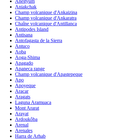
Aneityum
Aniakchak
Champ volcanique d'Ankaizina
Champ volcanique d'Ankaratra
Chaîne volcanique d'Antillanca
Antipodes Island
Antisana
Antofagasta de la Sierra
Antuco
Aoba
Aoga-Shima
Apagado
Apaneca range
Champ volcanique d'Apastepeque
Apo
Apoyeque
Aracar
Aragats
Laguna Aramuaca
Mont Ararat
Arayat
Ardoukôba
Arenal
Arenales
Harra de Arhab