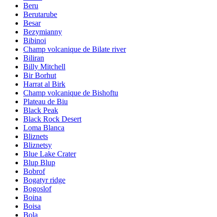
Beru
Berutarube
Besar
Bezymianny
Bibinoi
Champ volcanique de Bilate river
Biliran
Billy Mitchell
Bir Borhut
Harrat al Birk
Champ volcanique de Bishoftu
Plateau de Biu
Black Peak
Black Rock Desert
Loma Blanca
Bliznets
Bliznetsy
Blue Lake Crater
Blup Blup
Bobrof
Bogatyr ridge
Bogoslof
Boina
Boisa
Bola