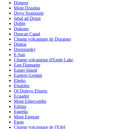
Dotsero
Mont Douglas
Doyo Seamount
Jabal ad Druze
Dubbi
Dukono
Duncan Canal
Champ volcanique de Durango
Dutton
Dzenzursky
E-San
Champ volcanique d'Eagle Lake
East Diamante
Easter Island
Eastern Gemini
Ebeko
Ebulobo
Ol Doinyo Eburru
Ecuador
Mont Edgecumbe
Edziza
Eggella
Mont Egmont
Egon
Champ volcanique de l'Eifel