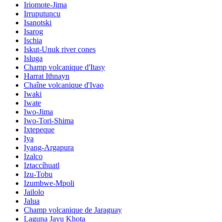
Iriomote-Jima
Irruputuncu
Isanotski
Isarog
Ischia
Iskut-Unuk river cones
Isluga
Champ volcanique d'Itasy
Harrat Ithnayn
Chaîne volcanique d'Ivao
Iwaki
Iwate
Iwo-Jima
Iwo-Tori-Shima
Ixtepeque
Iya
Iyang-Argapura
Izalco
Iztaccíhuatl
Izu-Tobu
Izumbwe-Mpoli
Jailolo
Jalua
Champ volcanique de Jaraguay
Laguna Jayu Khota