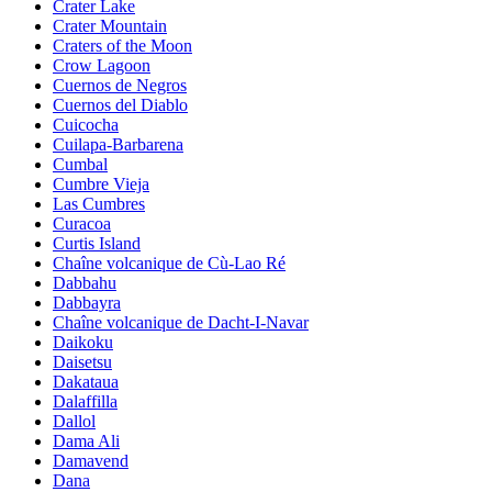
Crater Lake
Crater Mountain
Craters of the Moon
Crow Lagoon
Cuernos de Negros
Cuernos del Diablo
Cuicocha
Cuilapa-Barbarena
Cumbal
Cumbre Vieja
Las Cumbres
Curacoa
Curtis Island
Chaîne volcanique de Cù-Lao Ré
Dabbahu
Dabbayra
Chaîne volcanique de Dacht-I-Navar
Daikoku
Daisetsu
Dakataua
Dalaffilla
Dallol
Dama Ali
Damavend
Dana