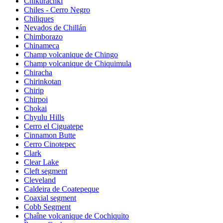
Chikurachki
Chiles - Cerro Negro
Chiliques
Nevados de Chillán
Chimborazo
Chinameca
Champ volcanique de Chingo
Champ volcanique de Chiquimula
Chiracha
Chirinkotan
Chirip
Chirpoi
Chokai
Chyulu Hills
Cerro el Ciguatepe
Cinnamon Butte
Cerro Cinotepec
Clark
Clear Lake
Cleft segment
Cleveland
Caldeira de Coatepeque
Coaxial segment
Cobb Segment
Chaîne volcanique de Cochiquito