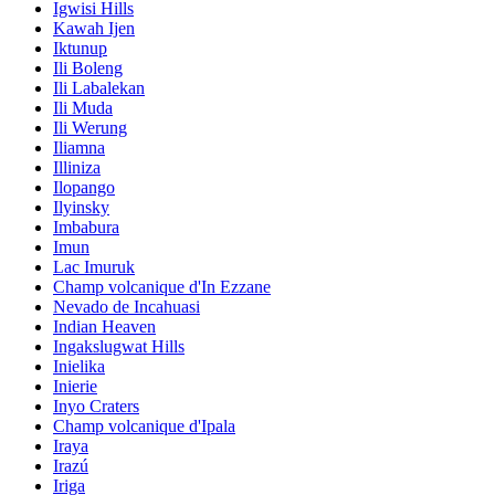
Igwisi Hills
Kawah Ijen
Iktunup
Ili Boleng
Ili Labalekan
Ili Muda
Ili Werung
Iliamna
Illiniza
Ilopango
Ilyinsky
Imbabura
Imun
Lac Imuruk
Champ volcanique d'In Ezzane
Nevado de Incahuasi
Indian Heaven
Ingakslugwat Hills
Inielika
Inierie
Inyo Craters
Champ volcanique d'Ipala
Iraya
Irazú
Iriga