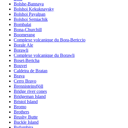
Bolshe-Bannaya
Bolshoi Kekuknaysky
Bolshoi Payalpan
Bolshoi Semiachik
Bombalai
Bona-Churchill
Boomerang
Complexe volcanique du Bora-Bericcio
Borale Ale
Borawli
Complexe volcanique du Borawli
Boset-Bericha
Bouvet
Caldeira de Bratan
Brava
Cerro Bravo
Brennisteinsfjöll
Bridge river cones
Bridgeman Island
Bristol Island
Bromo
Brothers
Brushy Butte
Buckle Island
Bufumbira