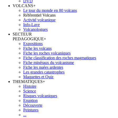
DVD
VOLCANS
+
Le tour du monde en 80 volcans
Référentiel Volcans
Activité volcanique
Info-Lave
Volcanologues
SECTEUR
PEDAGOGIQUE
+
Expositions
Fiche les volcans
Fiche les roches volcaniques
Fiche classification des roches magmatiques
Fiche minéraux du volcanisme
Fiche les nuées ardentes
Les grandes catastrophes
Maquettes et Quiz
THEMATIQUES
+
Histoire
Science
Risques volcaniques
Eruption
Découverte
Peintures
...