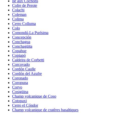
Île aux Cochons
Cofre de Perote
Colachi
Coleman
Colima
Cerro Colluma
Colo
Comondú-La Purísima
Concepción
Conchagua
Conchagüita
Copahue
Copiapó
Caldeira de Corbetti
Corcovado
Cordón Caulle
Cordón del Azufre
Coronado
Coropuna
Corvo
Cosigüina
Champ volcanique de Coso
Cotopaxi
Cerro el Cóndor
Champ volcanique de cratères basaltiques