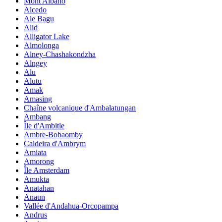
Mont Albano
Alcedo
Ale Bagu
Alid
Alligator Lake
Almolonga
Alney-Chashakondzha
Alngey
Alu
Alutu
Amak
Amasing
Chaîne volcanique d'Ambalatungan
Ambang
Île d'Ambitle
Ambre-Bobaomby
Caldeira d'Ambrym
Amiata
Amorong
Île Amsterdam
Amukta
Anatahan
Anaun
Vallée d'Andahua-Orcopampa
Andrus