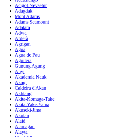
Acigöl-Nevsehir
Adagdak
Mont Adams
Adams Seamount
Adatara
Adwa
Afderà
Agrigan
Agua
Agua de Pau
Aguilera
Gunung Agung
Ahyi
Akademia Nauk
Akagi
Caldeira d'Akan
Akhtang
Akita-Komaga-Take
Akita-Yake-Yama
Akuseki-Jima
Akutan
Alaid
Alamagan
Alayta