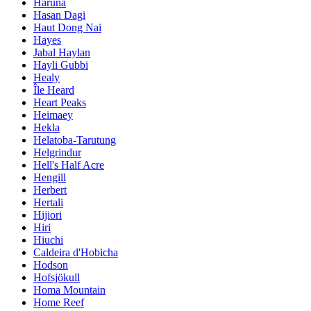
Haruna
Hasan Dagi
Haut Dong Nai
Hayes
Jabal Haylan
Hayli Gubbi
Healy
Île Heard
Heart Peaks
Heimaey
Hekla
Helatoba-Tarutung
Helgrindur
Hell's Half Acre
Hengill
Herbert
Hertali
Hijiori
Hiri
Hiuchi
Caldeira d'Hobicha
Hodson
Hofsjökull
Homa Mountain
Home Reef