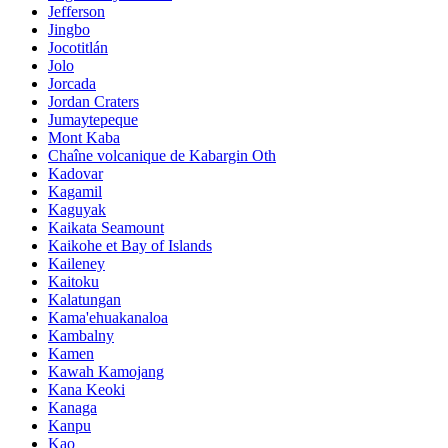
Jefferson
Jingbo
Jocotitlán
Jolo
Jorcada
Jordan Craters
Jumaytepeque
Mont Kaba
Chaîne volcanique de Kabargin Oth
Kadovar
Kagamil
Kaguyak
Kaikata Seamount
Kaikohe et Bay of Islands
Kaileney
Kaitoku
Kalatungan
Kama'ehuakanaloa
Kambalny
Kamen
Kawah Kamojang
Kana Keoki
Kanaga
Kanpu
Kao