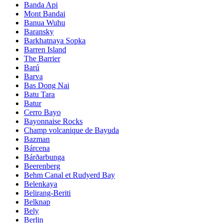
Banda Api
Mont Bandai
Banua Wuhu
Baransky
Barkhatnaya Sopka
Barren Island
The Barrier
Barú
Barva
Bas Dong Nai
Batu Tara
Batur
Cerro Bayo
Bayonnaise Rocks
Champ volcanique de Bayuda
Bazman
Bárcena
Bárðarbunga
Beerenberg
Behm Canal et Rudyerd Bay
Belenkaya
Belirang-Beriti
Belknap
Bely
Berlin