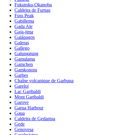
Fukutoku-Okanoba
Caldeira de Furnas
Fuss Peak
Gabillema
Gada Ale
Gaja-jima
Galápagos
Galeras
Gallego
Galunggung
Gamalama
Gamchen
Gamkonora
Garbes
Chaîne volcanique de Garbuna
Gareloi
Lac Garibaldi
Mont Garibaldi
Garove
Garua Harbour
Gaua
Caldeira de Gedamsa
Gede
Genovesa
Geodesistoy