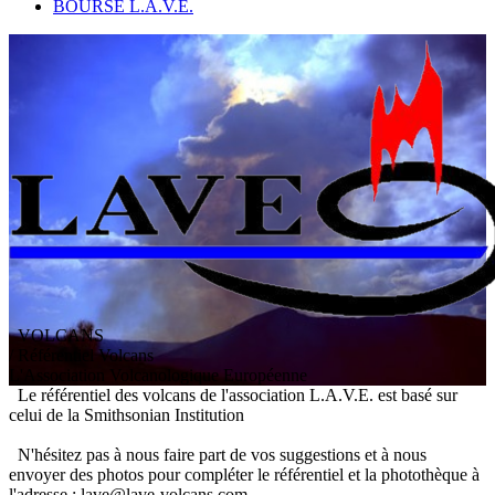
BOURSE L.A.V.E.
VOLCANS
/ Référentiel Volcans
L
'
A
ssociation
V
olcanologique
E
uropéenne
Le référentiel des volcans de l'association L.A.V.E. est basé sur
celui de la Smithsonian Institution
N'hésitez pas à nous faire part de vos suggestions et à nous
envoyer des photos pour compléter le référentiel et la photothèque à
l'adresse : lave@lave-volcans.com