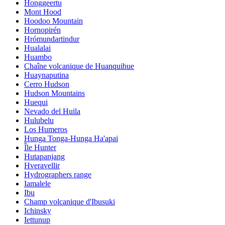
Honggeertu
Mont Hood
Hoodoo Mountain
Hornopirén
Hrómundartindur
Hualalai
Huambo
Chaîne volcanique de Huanquihue
Huaynaputina
Cerro Hudson
Hudson Mountains
Huequi
Nevado del Huila
Hulubelu
Los Humeros
Hunga Tonga-Hunga Ha'apai
Île Hunter
Hutapanjang
Hveravellir
Hydrographers range
Iamalele
Ibu
Champ volcanique d'Ibusuki
Ichinsky
Iettunup