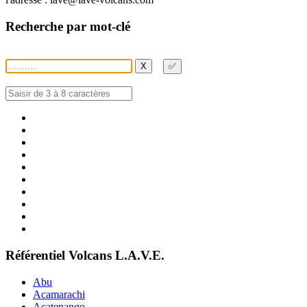
Recherche par mot-clé
X
✅
Référentiel Volcans L.A.V.E.
Abu
Acamarachi
Acatenango