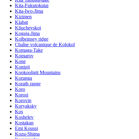
Kita-Fukutokutai
Kita-Iwo-Jima
Kizimen
Klabat
Kliuchevskoi
Kogaja-Jima
Kolbeinsey ridge
Chaîne volcanique de Kolokol
Komaga-Take
Komarov
Kone
Koniuji
Kookooligit Mountains
Koranga
Korath range
Koro
Korosi
Korovin
Koryaksky
Kos
Koshelev
Kostakan
Emi Koussi
Kozu-Shima