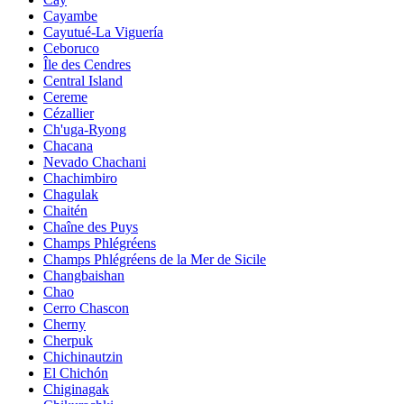
Cayambe
Cayutué-La Viguería
Ceboruco
Île des Cendres
Central Island
Cereme
Cézallier
Ch'uga-Ryong
Chacana
Nevado Chachani
Chachimbiro
Chagulak
Chaitén
Chaîne des Puys
Champs Phlégréens
Champs Phlégréens de la Mer de Sicile
Changbaishan
Chao
Cerro Chascon
Cherny
Cherpuk
Chichinautzin
El Chichón
Chiginagak