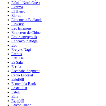
Eifuku Nord-Ouest
Ekarma
El Hierro
Elbrus
Elmenteita Badlands
Elovsky
Lac Emmons
Empereur de Chine
Emuruangogolak
Endeavour Ridge
Epi
Erciyes Dagi
Erebus
Erta Ale
Es Safa
Escala
Escanaba Segment
Cerro Escorial
Esjufjöll
Esmeralda Bank
Île de l'Est
Estelí
Etna
Eyjafjöll
Falcon Island