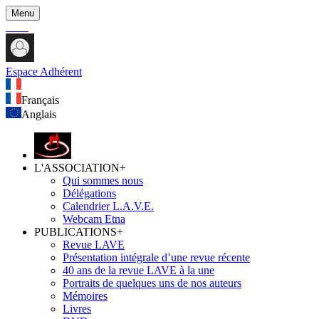
Menu
Espace Adhérent
Français
Anglais
L'ASSOCIATION
+
Qui sommes nous
Délégations
Calendrier L.A.V.E.
Webcam Etna
PUBLICATIONS
+
Revue LAVE
Présentation intégrale d’une revue récente
40 ans de la revue LAVE à la une
Portraits de quelques uns de nos auteurs
Mémoires
Livres