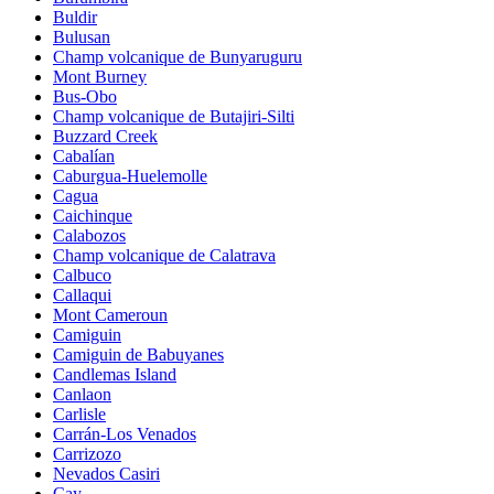
Buldir
Bulusan
Champ volcanique de Bunyaruguru
Mont Burney
Bus-Obo
Champ volcanique de Butajiri-Silti
Buzzard Creek
Cabalían
Caburgua-Huelemolle
Cagua
Caichinque
Calabozos
Champ volcanique de Calatrava
Calbuco
Callaqui
Mont Cameroun
Camiguin
Camiguin de Babuyanes
Candlemas Island
Canlaon
Carlisle
Carrán-Los Venados
Carrizozo
Nevados Casiri
Cay