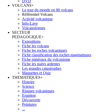
DVD
VOLCANS
+
Le tour du monde en 80 volcans
Référentiel Volcans
Activité volcanique
Info-Lave
Volcanologues
SECTEUR
PEDAGOGIQUE
+
Expositions
Fiche les volcans
Fiche les roches volcaniques
Fiche classification des roches magmatiques
Fiche minéraux du volcanisme
Fiche les nuées ardentes
Les grandes catastrophes
Maquettes et Quiz
THEMATIQUES
+
Histoire
Science
Risques volcaniques
Eruption
Découverte
Peintures
...