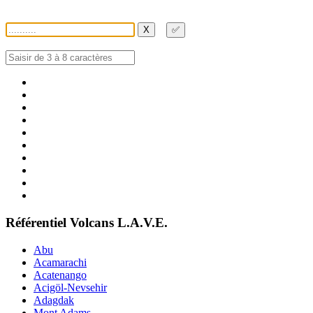
X
✅
Référentiel Volcans L.A.V.E.
Abu
Acamarachi
Acatenango
Acigöl-Nevsehir
Adagdak
Mont Adams