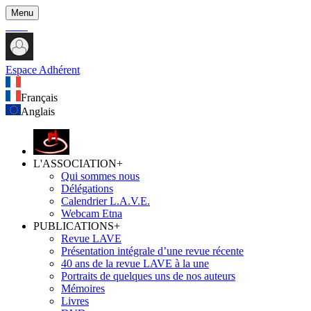
Menu
Espace Adhérent
Français
Anglais
L'ASSOCIATION
+
Qui sommes nous
Délégations
Calendrier L.A.V.E.
Webcam Etna
PUBLICATIONS
+
Revue LAVE
Présentation intégrale d’une revue récente
40 ans de la revue LAVE à la une
Portraits de quelques uns de nos auteurs
Mémoires
Livres