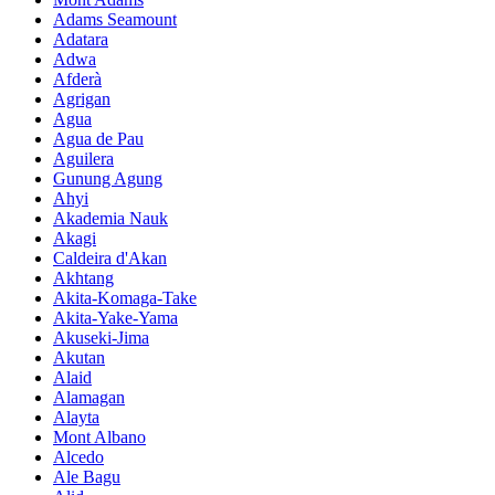
Adams Seamount
Adatara
Adwa
Afderà
Agrigan
Agua
Agua de Pau
Aguilera
Gunung Agung
Ahyi
Akademia Nauk
Akagi
Caldeira d'Akan
Akhtang
Akita-Komaga-Take
Akita-Yake-Yama
Akuseki-Jima
Akutan
Alaid
Alamagan
Alayta
Mont Albano
Alcedo
Ale Bagu