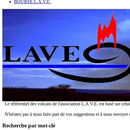
BOURSE L.A.V.E.
VOLCANS
/ Référentiel Volcans
L
'
A
ssociation
V
olcanologique
E
uropéenne
Le référentiel des volcans de l'association L.A.V.E. est basé sur celu
N'hésitez pas à nous faire part de vos suggestions et à nous envoyer 
Recherche par mot-clé