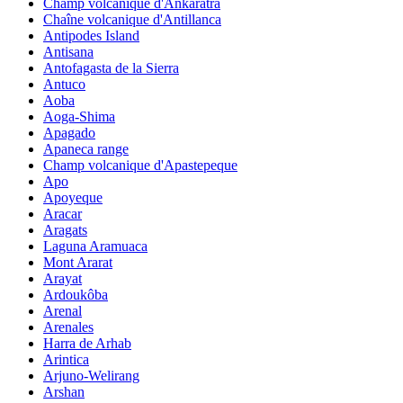
Champ volcanique d'Ankaratra
Chaîne volcanique d'Antillanca
Antipodes Island
Antisana
Antofagasta de la Sierra
Antuco
Aoba
Aoga-Shima
Apagado
Apaneca range
Champ volcanique d'Apastepeque
Apo
Apoyeque
Aracar
Aragats
Laguna Aramuaca
Mont Ararat
Arayat
Ardoukôba
Arenal
Arenales
Harra de Arhab
Arintica
Arjuno-Welirang
Arshan