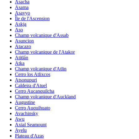
Asacha
Asama
Asavyo
Île de l'Ascension
Askja
Aso
Champ volcanique d'Assab
Asuncion
Atacazo
Champ volcanique de l'Atakor
Atitlán
Atka
Champ volcanique d'Atlin
Cerro los Atlixcos
Atsonupuri
Caldeira d'Atuel
Cerro Aucanquilcha
Champ volcanique d'Auckland
Augustine
Cerro Auquihuato
Avachinsky
Awu
Axial Seamount
Ayelu
Plateau d'Azas