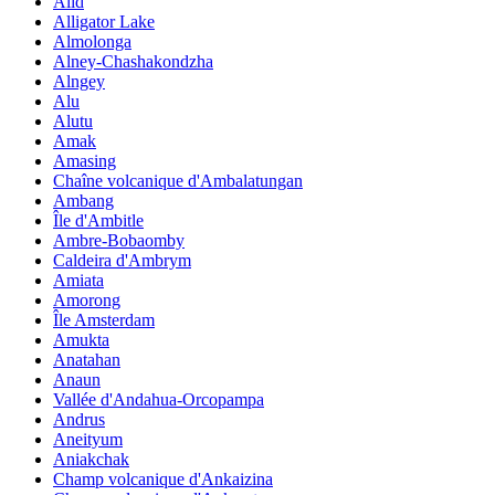
Alid
Alligator Lake
Almolonga
Alney-Chashakondzha
Alngey
Alu
Alutu
Amak
Amasing
Chaîne volcanique d'Ambalatungan
Ambang
Île d'Ambitle
Ambre-Bobaomby
Caldeira d'Ambrym
Amiata
Amorong
Île Amsterdam
Amukta
Anatahan
Anaun
Vallée d'Andahua-Orcopampa
Andrus
Aneityum
Aniakchak
Champ volcanique d'Ankaizina