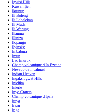
Igwisi Hills
Kawah Ijen
Iktunup
Ili Boleng
Ili Labalekan
Ili Muda
Ili Werung
Iliamna
Illiniza
Ilopango
Ilyinsky
Imbabura
Imun
Lac Imuruk
Champ volcanique d'In Ezzane
Nevado de Incahuasi
Indian Heaven
Ingakslugwat Hills
Inielika
Inierie
Inyo Craters
Champ volcanique d'Ipala
Iraya
Irazú
Iriga