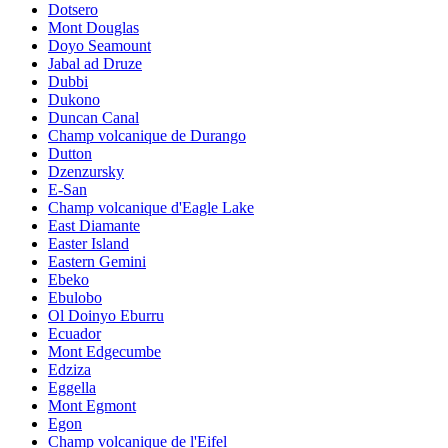
Dotsero
Mont Douglas
Doyo Seamount
Jabal ad Druze
Dubbi
Dukono
Duncan Canal
Champ volcanique de Durango
Dutton
Dzenzursky
E-San
Champ volcanique d'Eagle Lake
East Diamante
Easter Island
Eastern Gemini
Ebeko
Ebulobo
Ol Doinyo Eburru
Ecuador
Mont Edgecumbe
Edziza
Eggella
Mont Egmont
Egon
Champ volcanique de l'Eifel