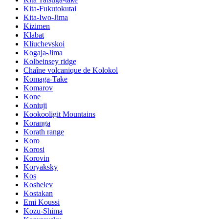
Kita-Fukutokutai
Kita-Iwo-Jima
Kizimen
Klabat
Kliuchevskoi
Kogaja-Jima
Kolbeinsey ridge
Chaîne volcanique de Kolokol
Komaga-Take
Komarov
Kone
Koniuji
Kookooligit Mountains
Koranga
Korath range
Koro
Korosi
Korovin
Koryaksky
Kos
Koshelev
Kostakan
Emi Koussi
Kozu-Shima