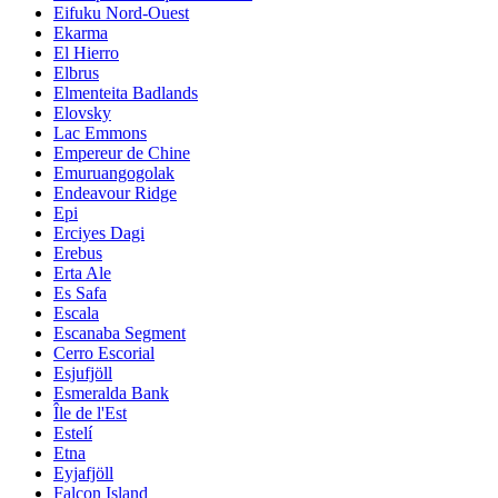
Eifuku Nord-Ouest
Ekarma
El Hierro
Elbrus
Elmenteita Badlands
Elovsky
Lac Emmons
Empereur de Chine
Emuruangogolak
Endeavour Ridge
Epi
Erciyes Dagi
Erebus
Erta Ale
Es Safa
Escala
Escanaba Segment
Cerro Escorial
Esjufjöll
Esmeralda Bank
Île de l'Est
Estelí
Etna
Eyjafjöll
Falcon Island