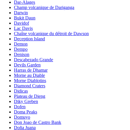
Dar-Alages
Champ volcanique de Dariganga
Darwin
Bukit Daun
Davidof
Lac Davis
Chaîne volcanique du détroit de Dawson
Deception Island
Demon
Dempo
Denison
Descabezado Grande
Devils Garden
Harras de Dhamar
Morne au Diable
Morne Diablotins
Diamond Craters
Didicas
Plateau de Dieng
Diky Greben
Dofen
Doma Peaks
Domuyo
Don Joao de Castro Bank
Doña Juana