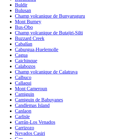
Buldir
Bulusan
Champ volcanique de Bunyaruguru
Mont Burney
Bus-Obo
Champ volcanique de Butajiri-Silti
Buzzard Creek
Cabalían
Caburgua-Huelemolle
Cagua
Caichinque
Calabozos
Champ volcanique de Calatrava
Calbuco
Callaqui
Mont Cameroun
Camiguin
Camiguin de Babuyanes
Candlemas Island
Canlaon
Carlisle
Carrán-Los Venados
Carrizozo
Nevados Casiri
Cay