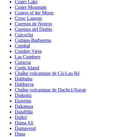
Crater Lake
Crater Mountain
Craters of the Moon
Crow Lagoon
Cuernos de Negros
Cuernos del Diablo
Cuicocha
Cuilapa-Barbarena
Cumbal
Cumbre Vieja
Las Cumbres
Curacoa
Curtis Island
Chaîne volcanique de Cù-Lao Ré
Dabbahu
Dabbayra
Chaîne volcanique de Dacht-I-Navar
Daikoku
Daisetsu
Dakataua
Dalaffilla
Dallol
Dama Ali
Damavend
Dana