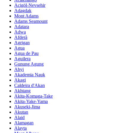
Acigöl-Nevsehir
Adagdak
Mont Adams
Adams Seamount
Adatara
Adwa
Afderà
Agrigan
Agua
Agua de Pau
Aguilera
Gunung Agung
Ahyi
Akademia Nauk
Akagi
Caldeira d'Akan
Akhtang
Akita-Komaga-Take
Akita-Yake-Yama
Akuseki-Jima
Akutan
Alaid
Alamagan
Alayta