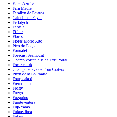
Falso Azufre
Fani Maoré
Farallon de Pajaros
Caldeira de Fayal
Fedotych
Fentale
Fisher
Flores
Flores Morro Alto
Pico do Fogo
Fonualei
Forecast Seamount
Champ volcanique de Fort Portal
Fort Selkirk
Champ de lave de Four Craters
Piton de la Fournaise
Fourpeaked
Fremrinamur
Frosty
Fuego
Fueguino
Fuerteventura
Fuji-Yama
Fukue-Jima
Fukujin