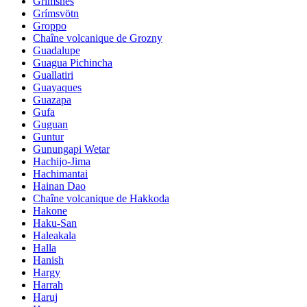
Grimsnes
Grímsvötn
Groppo
Chaîne volcanique de Grozny
Guadalupe
Guagua Pichincha
Guallatiri
Guayaques
Guazapa
Gufa
Guguan
Guntur
Gunungapi Wetar
Hachijo-Jima
Hachimantai
Hainan Dao
Chaîne volcanique de Hakkoda
Hakone
Haku-San
Haleakala
Halla
Hanish
Hargy
Harrah
Haruj