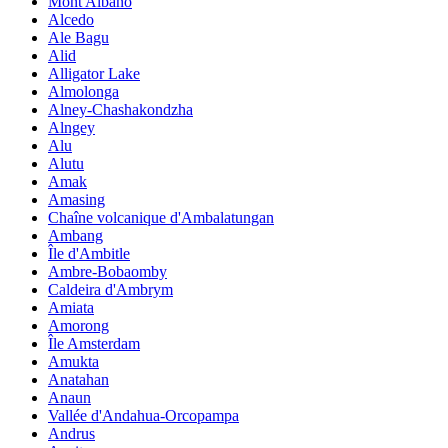
Mont Albano
Alcedo
Ale Bagu
Alid
Alligator Lake
Almolonga
Alney-Chashakondzha
Alngey
Alu
Alutu
Amak
Amasing
Chaîne volcanique d'Ambalatungan
Ambang
Île d'Ambitle
Ambre-Bobaomby
Caldeira d'Ambrym
Amiata
Amorong
Île Amsterdam
Amukta
Anatahan
Anaun
Vallée d'Andahua-Orcopampa
Andrus