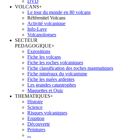
DVD
VOLCANS
+
Le tour du monde en 80 volcans
Référentiel Volcans
Activité volcanique
Info-Lave
Volcanologues
SECTEUR
PEDAGOGIQUE
+
Expositions
Fiche les volcans
Fiche les roches volcaniques
Fiche classification des roches magmatiques
Fiche minéraux du volcanisme
Fiche les nuées ardentes
Les grandes catastrophes
Maquettes et Quiz
THEMATIQUES
+
Histoire
Science
Risques volcaniques
Eruption
Découverte
Peintures
...