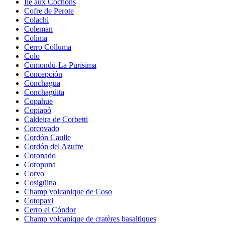
Île aux Cochons
Cofre de Perote
Colachi
Coleman
Colima
Cerro Colluma
Colo
Comondú-La Purísima
Concepción
Conchagua
Conchagüita
Copahue
Copiapó
Caldeira de Corbetti
Corcovado
Cordón Caulle
Cordón del Azufre
Coronado
Coropuna
Corvo
Cosigüina
Champ volcanique de Coso
Cotopaxi
Cerro el Cóndor
Champ volcanique de cratères basaltiques