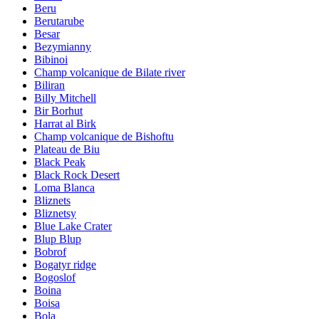
Beru
Berutarube
Besar
Bezymianny
Bibinoi
Champ volcanique de Bilate river
Biliran
Billy Mitchell
Bir Borhut
Harrat al Birk
Champ volcanique de Bishoftu
Plateau de Biu
Black Peak
Black Rock Desert
Loma Blanca
Bliznets
Bliznetsy
Blue Lake Crater
Blup Blup
Bobrof
Bogatyr ridge
Bogoslof
Boina
Boisa
Bola