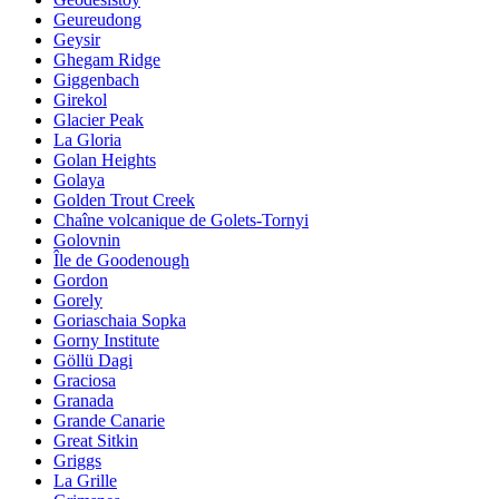
Geureudong
Geysir
Ghegam Ridge
Giggenbach
Girekol
Glacier Peak
La Gloria
Golan Heights
Golaya
Golden Trout Creek
Chaîne volcanique de Golets-Tornyi
Golovnin
Île de Goodenough
Gordon
Gorely
Goriaschaia Sopka
Gorny Institute
Göllü Dagi
Graciosa
Granada
Grande Canarie
Great Sitkin
Griggs
La Grille