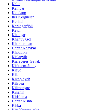
Kelut
Kembar
Kendang
Îles Kerguelen
Kerinci
Kerlingarfjöll
Ketoi
Khangar
Khanuy Gol
Kharimkotan
Harrat Khaybar
Khodutka
Kialagvik
Kiaraberes-Gagak
Kick-'em-Jenny
Kieyo
Kikai
Kikhpinych
Kilauea
Kilimanjaro
Kinenin
Kirishima
Harrat Kishb
Kiska
Kita Yatsuga-take