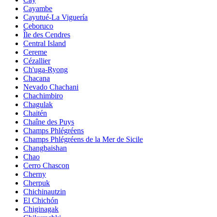
Cayambe
Cayutué-La Viguería
Ceboruco
Île des Cendres
Central Island
Cereme
Cézallier
Ch'uga-Ryong
Chacana
Nevado Chachani
Chachimbiro
Chagulak
Chaitén
Chaîne des Puys
Champs Phlégréens
Champs Phlégréens de la Mer de Sicile
Changbaishan
Chao
Cerro Chascon
Cherny
Cherpuk
Chichinautzin
El Chichón
Chiginagak