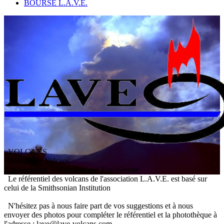
BOURSE L.A.V.E.
VOLCANS
/ Référentiel Volcans
L
'
A
ssociation
V
olcanologique
E
uropéenne
Le référentiel des volcans de l'association L.A.V.E. est basé sur
celui de la Smithsonian Institution
N'hésitez pas à nous faire part de vos suggestions et à nous
envoyer des photos pour compléter le référentiel et la photothèque à
l'adresse : lave@lave-volcans.com