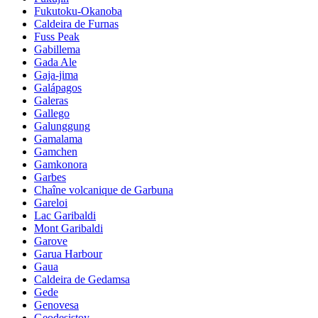
Fukutoku-Okanoba
Caldeira de Furnas
Fuss Peak
Gabillema
Gada Ale
Gaja-jima
Galápagos
Galeras
Gallego
Galunggung
Gamalama
Gamchen
Gamkonora
Garbes
Chaîne volcanique de Garbuna
Gareloi
Lac Garibaldi
Mont Garibaldi
Garove
Garua Harbour
Gaua
Caldeira de Gedamsa
Gede
Genovesa
Geodesistoy