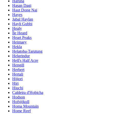
Haruna
Hasan Dagi
Haut Dong Nai
Hayes
Jabal Haylan
Hayli Gubbi
Healy
Île Heard
Heart Peaks
Heimaey
Hekla
Helatoba-Tarutung
Helgrindur
Hell's Half Acre
Hengill
Herbert
Hertali
Hijiori
Hiri
Hiuchi
Caldeira d'Hobicha
Hodson
Hofsjökull
Homa Mountain
Home Reef