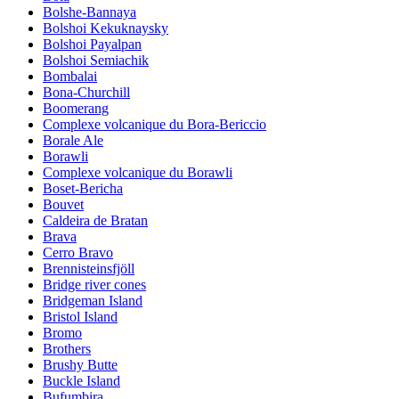
Bolshe-Bannaya
Bolshoi Kekuknaysky
Bolshoi Payalpan
Bolshoi Semiachik
Bombalai
Bona-Churchill
Boomerang
Complexe volcanique du Bora-Bericcio
Borale Ale
Borawli
Complexe volcanique du Borawli
Boset-Bericha
Bouvet
Caldeira de Bratan
Brava
Cerro Bravo
Brennisteinsfjöll
Bridge river cones
Bridgeman Island
Bristol Island
Bromo
Brothers
Brushy Butte
Buckle Island
Bufumbira