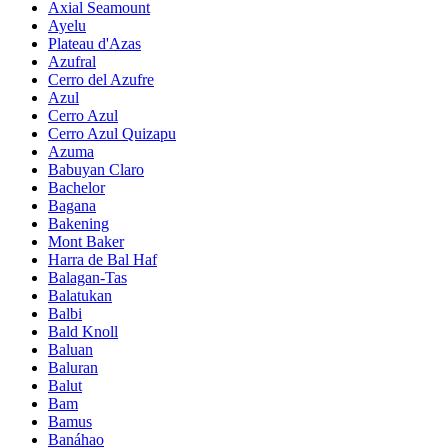
Axial Seamount
Ayelu
Plateau d'Azas
Azufral
Cerro del Azufre
Azul
Cerro Azul
Cerro Azul Quizapu
Azuma
Babuyan Claro
Bachelor
Bagana
Bakening
Mont Baker
Harra de Bal Haf
Balagan-Tas
Balatukan
Balbi
Bald Knoll
Baluan
Baluran
Balut
Bam
Bamus
Banáhao