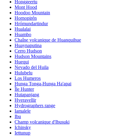
Honggeertu
Mont Hood
Hoodoo Mountain
Hornopirén
Hrómundartindur
Hualalai
Huambo
Chaîne volcanique de Huanquihue
Huaynaputina
Cerro Hudson
Hudson Mountains
Huequi
Nevado del Huila
Hulubelu
Los Humeros
Hunga Tonga-Hunga Ha'apai
Île Hunter
Hutapanjang
Hveravellir
Hydrographers range
Iamalele
Ibu
Champ volcanique d'Ibusuki
Ichinsky
Iettunup