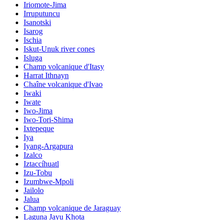
Iriomote-Jima
Irruputuncu
Isanotski
Isarog
Ischia
Iskut-Unuk river cones
Isluga
Champ volcanique d'Itasy
Harrat Ithnayn
Chaîne volcanique d'Ivao
Iwaki
Iwate
Iwo-Jima
Iwo-Tori-Shima
Ixtepeque
Iya
Iyang-Argapura
Izalco
Iztaccíhuatl
Izu-Tobu
Izumbwe-Mpoli
Jailolo
Jalua
Champ volcanique de Jaraguay
Laguna Jayu Khota