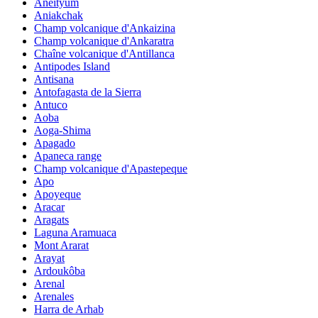
Aneityum
Aniakchak
Champ volcanique d'Ankaizina
Champ volcanique d'Ankaratra
Chaîne volcanique d'Antillanca
Antipodes Island
Antisana
Antofagasta de la Sierra
Antuco
Aoba
Aoga-Shima
Apagado
Apaneca range
Champ volcanique d'Apastepeque
Apo
Apoyeque
Aracar
Aragats
Laguna Aramuaca
Mont Ararat
Arayat
Ardoukôba
Arenal
Arenales
Harra de Arhab