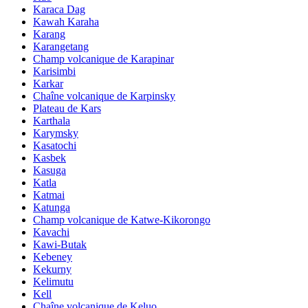
Karaca Dag
Kawah Karaha
Karang
Karangetang
Champ volcanique de Karapinar
Karisimbi
Karkar
Chaîne volcanique de Karpinsky
Plateau de Kars
Karthala
Karymsky
Kasatochi
Kasbek
Kasuga
Katla
Katmai
Katunga
Champ volcanique de Katwe-Kikorongo
Kavachi
Kawi-Butak
Kebeney
Kekurny
Kelimutu
Kell
Chaîne volcanique de Keluo