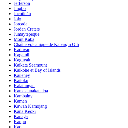
Jefferson
Jingbo
Jocotitlán
Jolo
Jorcada
Jordan Craters
Jumaytepeque
Mont Kaba
Chaîne volcanique de Kabargin Oth
Kadovar
Kagamil
Kaguyak
Kaikata Seamount
Kaikohe et Bay of Islands
Kaileney
Kaitoku
Kalatungan
Kama'ehuakanaloa
Kambalny
Kamen
Kawah Kamojang
Kana Keoki
Kanaga
Kanpu
Kao