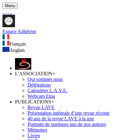
Menu
Espace Adhérent
Français
Anglais
L'ASSOCIATION
+
Qui sommes nous
Délégations
Calendrier L.A.V.E.
Webcam Etna
PUBLICATIONS
+
Revue LAVE
Présentation intégrale d’une revue récente
40 ans de la revue LAVE à la une
Portraits de quelques uns de nos auteurs
Mémoires
Livres