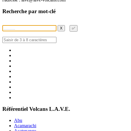
Recherche par mot-clé
X
✅
Référentiel Volcans L.A.V.E.
Abu
Acamarachi
Acatenango