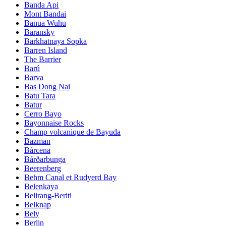
Banda Api
Mont Bandai
Banua Wuhu
Baransky
Barkhatnaya Sopka
Barren Island
The Barrier
Barú
Barva
Bas Dong Nai
Batu Tara
Batur
Cerro Bayo
Bayonnaise Rocks
Champ volcanique de Bayuda
Bazman
Bárcena
Bárðarbunga
Beerenberg
Behm Canal et Rudyerd Bay
Belenkaya
Belirang-Beriti
Belknap
Bely
Berlin