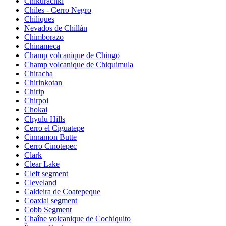
Chikurachki
Chiles - Cerro Negro
Chiliques
Nevados de Chillán
Chimborazo
Chinameca
Champ volcanique de Chingo
Champ volcanique de Chiquimula
Chiracha
Chirinkotan
Chirip
Chirpoi
Chokai
Chyulu Hills
Cerro el Ciguatepe
Cinnamon Butte
Cerro Cinotepec
Clark
Clear Lake
Cleft segment
Cleveland
Caldeira de Coatepeque
Coaxial segment
Cobb Segment
Chaîne volcanique de Cochiquito