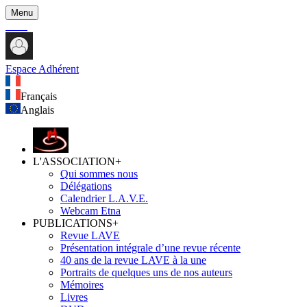
Menu
Espace Adhérent
Français
Anglais
L'ASSOCIATION
+
Qui sommes nous
Délégations
Calendrier L.A.V.E.
Webcam Etna
PUBLICATIONS
+
Revue LAVE
Présentation intégrale d’une revue récente
40 ans de la revue LAVE à la une
Portraits de quelques uns de nos auteurs
Mémoires
Livres