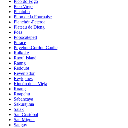
Pico do Fogo
Pico Viejo
Pinatubo
Piton de la Fournaise
Planchón-Peteroa
Plateau de Dieng
Poas
Popocatepetl
Purace
Puyehue-Cordón Caulle
Raikoke
Raoul Island
Raung
Redoubt
Reventador
Reykjanes
Rincón de la Vieja
Ruang
Ruapehu
Sabancaya
Sakurajima
Salak
San Cristóbal
San Miguel
Sangay