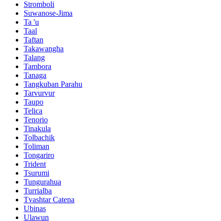
Stromboli
Suwanose-Jima
Ta 'u
Taal
Taftan
Takawangha
Talang
Tambora
Tanaga
Tangkuban Parahu
Tarvurvur
Taupo
Telica
Tenorio
Tinakula
Tolbachik
Toliman
Tongariro
Trident
Tsurumi
Tungurahua
Turrialba
Tvashtar Catena
Ubinas
Ulawun