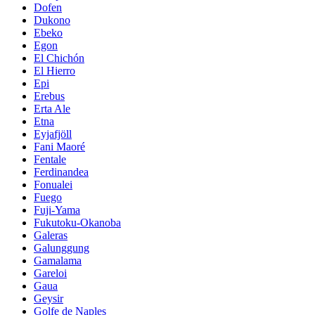
Dofen
Dukono
Ebeko
Egon
El Chichón
El Hierro
Epi
Erebus
Erta Ale
Etna
Eyjafjöll
Fani Maoré
Fentale
Ferdinandea
Fonualei
Fuego
Fuji-Yama
Fukutoku-Okanoba
Galeras
Galunggung
Gamalama
Gareloi
Gaua
Geysir
Golfe de Naples