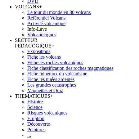
DVD
VOLCANS
+
Le tour du monde en 80 volcans
Référentiel Volcans
Activité volcanique
Info-Lave
Volcanologues
SECTEUR
PEDAGOGIQUE
+
Expositions
Fiche les volcans
Fiche les roches volcaniques
Fiche classification des roches magmatiques
Fiche minéraux du volcanisme
Fiche les nuées ardentes
Les grandes catastrophes
Maquettes et Quiz
THEMATIQUES
+
Histoire
Science
Risques volcaniques
Eruption
Découverte
Peintures
...