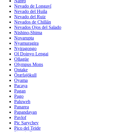
Nabro
Nevado de Longaví
Nevado del Huila
Nevado del Ruiz
Nevados de Chillán
Nevados Ojos del Salado
Nishino-Shima
Novarupta
Nyamuragira
Nyiragongo
Ol Doinyo Lengai
Ollagüe
Olympus Mons
Ontake
Öræfajökull
Oyama
Pacaya
Pagan
Pago
Paluweh
Panarea
Papandayan
Pavlof
Pic Sarychev
Pico del Teide