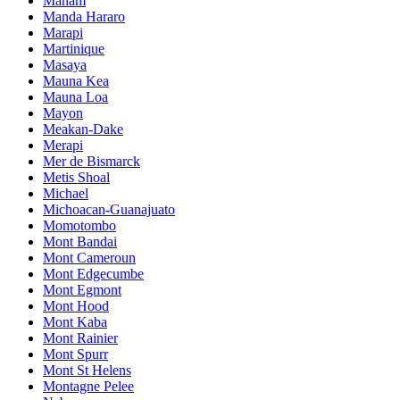
Manam
Manda Hararo
Marapi
Martinique
Masaya
Mauna Kea
Mauna Loa
Mayon
Meakan-Dake
Merapi
Mer de Bismarck
Metis Shoal
Michael
Michoacan-Guanajuato
Momotombo
Mont Bandai
Mont Cameroun
Mont Edgecumbe
Mont Egmont
Mont Hood
Mont Kaba
Mont Rainier
Mont Spurr
Mont St Helens
Montagne Pelee