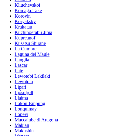
Kliuchevskoi
Komaga-Take
Korovin
Koryaksky
Krakatau
Kuchinoerabu-Jima
Kupreanof
Kusatsu Shirane
La Cumbre
Laguna del Maule
Langila
Lascar
Late
Lewotobi Lakilaki
Lewotolo
Lipari
Ljósufjöll
Llaima
Lokon-Empung
Lonquimay
Lopevi
Maccalube di Aragona
Makian
Makushin