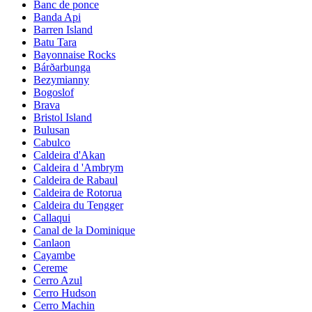
Banc de ponce
Banda Api
Barren Island
Batu Tara
Bayonnaise Rocks
Bárðarbunga
Bezymianny
Bogoslof
Brava
Bristol Island
Bulusan
Cabulco
Caldeira d'Akan
Caldeira d 'Ambrym
Caldeira de Rabaul
Caldeira de Rotorua
Caldeira du Tengger
Callaqui
Canal de la Dominique
Canlaon
Cayambe
Cereme
Cerro Azul
Cerro Hudson
Cerro Machin