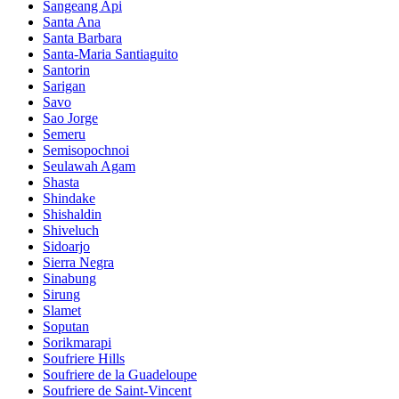
Sangeang Api
Santa Ana
Santa Barbara
Santa-Maria Santiaguito
Santorin
Sarigan
Savo
Sao Jorge
Semeru
Semisopochnoi
Seulawah Agam
Shasta
Shindake
Shishaldin
Shiveluch
Sidoarjo
Sierra Negra
Sinabung
Sirung
Slamet
Soputan
Sorikmarapi
Soufriere Hills
Soufriere de la Guadeloupe
Soufriere de Saint-Vincent