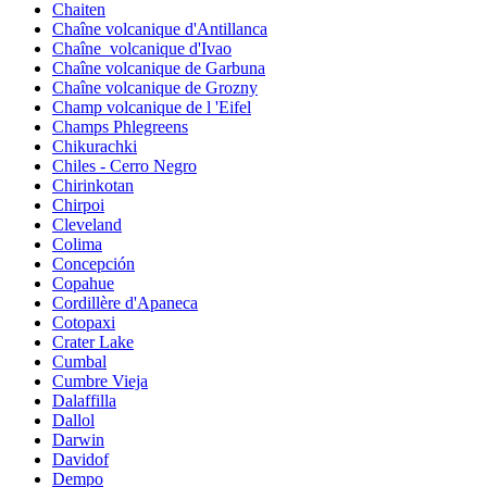
Chaiten
Chaîne volcanique d'Antillanca
Chaîne_volcanique d'Ivao
Chaîne volcanique de Garbuna
Chaîne volcanique de Grozny
Champ volcanique de l 'Eifel
Champs Phlegreens
Chikurachki
Chiles - Cerro Negro
Chirinkotan
Chirpoi
Cleveland
Colima
Concepción
Copahue
Cordillère d'Apaneca
Cotopaxi
Crater Lake
Cumbal
Cumbre Vieja
Dalaffilla
Dallol
Darwin
Davidof
Dempo