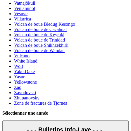
Vatnajökull
Veniaminof
Vesuve
Villarrica
Volcan de boue Bledug Kesongo
Volcan de boue de Cacahual
Volcan de boue de Keyraki
Volcan de boue de Trinidad
Volcan de boue Shikhzekhirli
Volcan de boue de Wandan
Vulcano
White Island
Wolf
Yake-Dake
Yasur
Yellowstone
Zao
Zavodovski
Zhupanovsky
Zone de fractures de Tjornes
Sélectionner une année
- - - Bulletins Info-Lave - - -