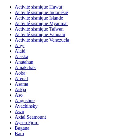
Activité sismique Hawaï
Activité sismique Indonésie
Activité sismique Islande
Activité sismique Myanmar
Activité sismique Taïwan
Activité sismique Vanuatu
Activité sismique Venezuela
Ahyi
Alaid
Alaska
Anatahan
Aniakchak
Aoba
Arenal
Asama
Askja
Aso
Augustine
Avachinsky
Awu
Axial Seamount
Aysen Fjord
Bagana
Bam