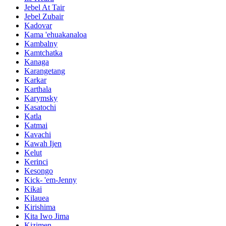
Jebel At Tair
Jebel Zubair
Kadovar
Kama 'ehuakanaloa
Kambalny
Kamtchatka
Kanaga
Karangetang
Karkar
Karthala
Karymsky
Kasatochi
Katla
Katmai
Kavachi
Kawah Ijen
Kelut
Kerinci
Kesongo
Kick- 'em-Jenny
Kikai
Kilauea
Kirishima
Kita Iwo Jima
Kizimen