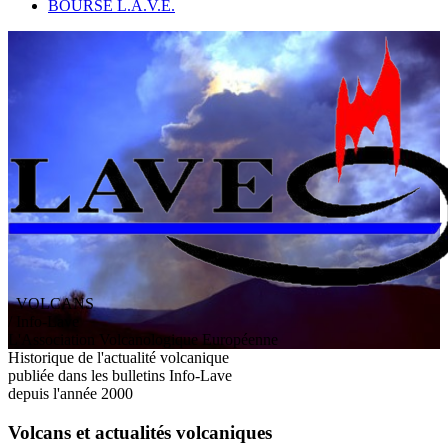
BOURSE L.A.V.E.
VOLCANS
/ Info-Lave
L
'
A
ssociation
V
olcanologique
E
uropéenne
Historique de l'actualité volcanique
publiée dans les bulletins Info-Lave
depuis l'année 2000
Volcans et actualités volcaniques