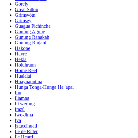
Gorely
Great Sitkin
Grimsvötn
Grímsey
Guagua Pichincha
Gunung Agung
Gunung Ranakah
Gunung Rinjani
Hakone
Havre
Hekla
Holuhraun
Home Reef
Hualalai
Huaynaputina
Hunga Tonga-Hunga Ha 'apai
Ibu
Iliamna
Ili werung
Irazú
Iwo-Jima
Iya
Iztaccíhuatl
Île de Ritter
Île Heard