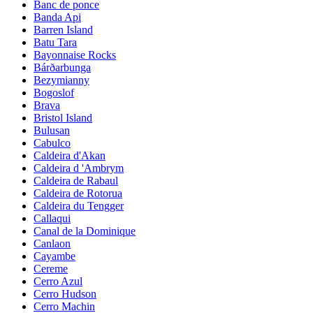
Banc de ponce
Banda Api
Barren Island
Batu Tara
Bayonnaise Rocks
Bárðarbunga
Bezymianny
Bogoslof
Brava
Bristol Island
Bulusan
Cabulco
Caldeira d'Akan
Caldeira d 'Ambrym
Caldeira de Rabaul
Caldeira de Rotorua
Caldeira du Tengger
Callaqui
Canal de la Dominique
Canlaon
Cayambe
Cereme
Cerro Azul
Cerro Hudson
Cerro Machin