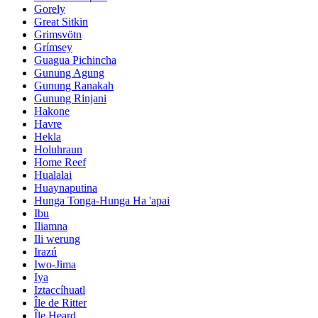
Gorely
Great Sitkin
Grimsvötn
Grímsey
Guagua Pichincha
Gunung Agung
Gunung Ranakah
Gunung Rinjani
Hakone
Havre
Hekla
Holuhraun
Home Reef
Hualalai
Huaynaputina
Hunga Tonga-Hunga Ha 'apai
Ibu
Iliamna
Ili werung
Irazú
Iwo-Jima
Iya
Iztaccíhuatl
Île de Ritter
Île Heard