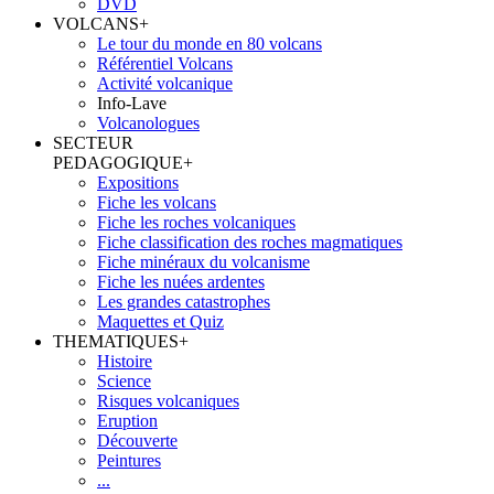
DVD
VOLCANS
+
Le tour du monde en 80 volcans
Référentiel Volcans
Activité volcanique
Info-Lave
Volcanologues
SECTEUR
PEDAGOGIQUE
+
Expositions
Fiche les volcans
Fiche les roches volcaniques
Fiche classification des roches magmatiques
Fiche minéraux du volcanisme
Fiche les nuées ardentes
Les grandes catastrophes
Maquettes et Quiz
THEMATIQUES
+
Histoire
Science
Risques volcaniques
Eruption
Découverte
Peintures
...