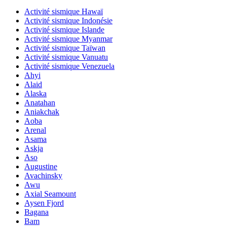
Activité sismique Hawaï
Activité sismique Indonésie
Activité sismique Islande
Activité sismique Myanmar
Activité sismique Taïwan
Activité sismique Vanuatu
Activité sismique Venezuela
Ahyi
Alaid
Alaska
Anatahan
Aniakchak
Aoba
Arenal
Asama
Askja
Aso
Augustine
Avachinsky
Awu
Axial Seamount
Aysen Fjord
Bagana
Bam