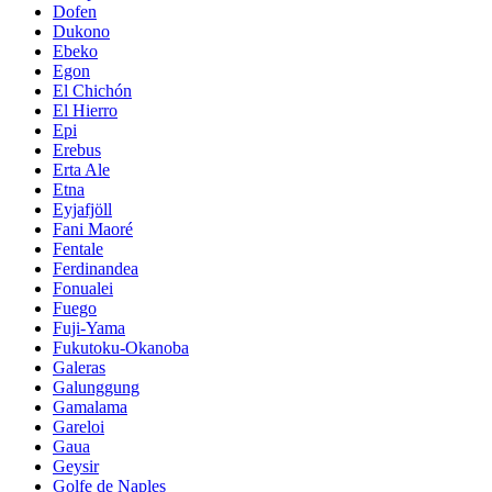
Dofen
Dukono
Ebeko
Egon
El Chichón
El Hierro
Epi
Erebus
Erta Ale
Etna
Eyjafjöll
Fani Maoré
Fentale
Ferdinandea
Fonualei
Fuego
Fuji-Yama
Fukutoku-Okanoba
Galeras
Galunggung
Gamalama
Gareloi
Gaua
Geysir
Golfe de Naples