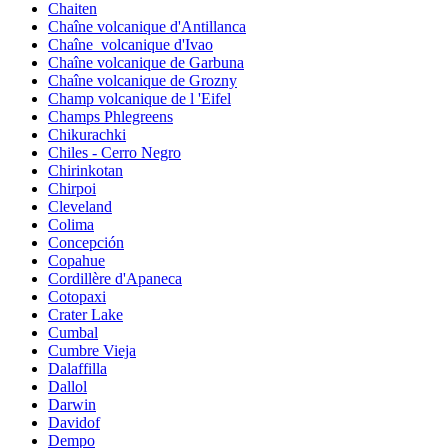
Chaiten
Chaîne volcanique d'Antillanca
Chaîne_volcanique d'Ivao
Chaîne volcanique de Garbuna
Chaîne volcanique de Grozny
Champ volcanique de l 'Eifel
Champs Phlegreens
Chikurachki
Chiles - Cerro Negro
Chirinkotan
Chirpoi
Cleveland
Colima
Concepción
Copahue
Cordillère d'Apaneca
Cotopaxi
Crater Lake
Cumbal
Cumbre Vieja
Dalaffilla
Dallol
Darwin
Davidof
Dempo