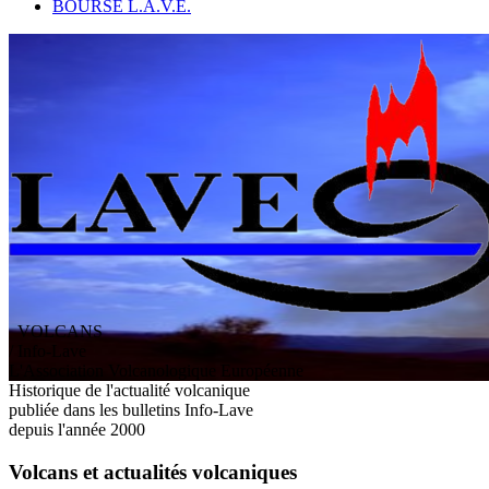
BOURSE L.A.V.E.
VOLCANS
/ Info-Lave
L
'
A
ssociation
V
olcanologique
E
uropéenne
Historique de l'actualité volcanique
publiée dans les bulletins Info-Lave
depuis l'année 2000
Volcans et actualités volcaniques