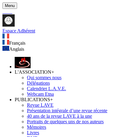
Menu
Espace Adhérent
Français
Anglais
L'ASSOCIATION
+
Qui sommes nous
Délégations
Calendrier L.A.V.E.
Webcam Etna
PUBLICATIONS
+
Revue LAVE
Présentation intégrale d’une revue récente
40 ans de la revue LAVE à la une
Portraits de quelques uns de nos auteurs
Mémoires
Livres