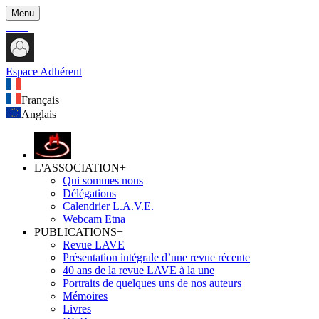
Menu
Espace Adhérent
Français
Anglais
L'ASSOCIATION
+
Qui sommes nous
Délégations
Calendrier L.A.V.E.
Webcam Etna
PUBLICATIONS
+
Revue LAVE
Présentation intégrale d’une revue récente
40 ans de la revue LAVE à la une
Portraits de quelques uns de nos auteurs
Mémoires
Livres