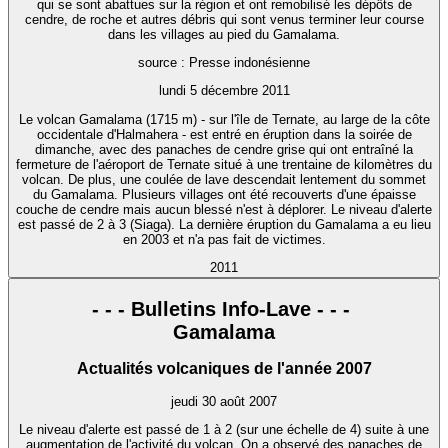
qui se sont abattues sur la région et ont remobilisé les dépôts de
cendre, de roche et autres débris qui sont venus terminer leur course
dans les villages au pied du Gamalama.
source : Presse indonésienne
lundi 5 décembre 2011
Le volcan Gamalama (1715 m) - sur l'île de Ternate, au large de la côte
occidentale d'Halmahera - est entré en éruption dans la soirée de
dimanche, avec des panaches de cendre grise qui ont entraîné la
fermeture de l'aéroport de Ternate situé à une trentaine de kilomètres du
volcan. De plus, une coulée de lave descendait lentement du sommet
du Gamalama. Plusieurs villages ont été recouverts d'une épaisse
couche de cendre mais aucun blessé n'est à déplorer. Le niveau d'alerte
est passé de 2 à 3 (Siaga). La dernière éruption du Gamalama a eu lieu
en 2003 et n'a pas fait de victimes.
2011
- - - Bulletins Info-Lave - - -
Gamalama
Actualités volcaniques de l'année 2007
jeudi 30 août 2007
Le niveau d'alerte est passé de 1 à 2 (sur une échelle de 4) suite à une
augmentation de l'activité du volcan. On a observé des panaches de