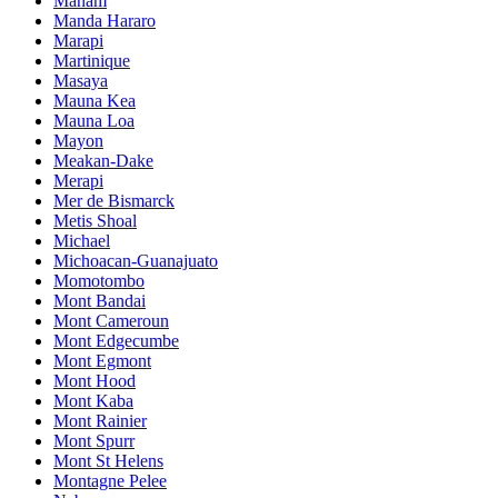
Manam
Manda Hararo
Marapi
Martinique
Masaya
Mauna Kea
Mauna Loa
Mayon
Meakan-Dake
Merapi
Mer de Bismarck
Metis Shoal
Michael
Michoacan-Guanajuato
Momotombo
Mont Bandai
Mont Cameroun
Mont Edgecumbe
Mont Egmont
Mont Hood
Mont Kaba
Mont Rainier
Mont Spurr
Mont St Helens
Montagne Pelee