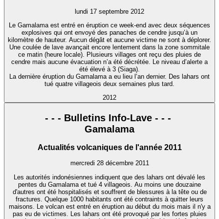
lundi 17 septembre 2012
Le Gamalama est entré en éruption ce week-end avec deux séquences
explosives qui ont envoyé des panaches de cendre jusqu’à un
kilomètre de hauteur. Aucun dégât et aucune victime ne sont à déplorer.
Une coulée de lave avançait encore lentement dans la zone sommitale
ce matin (heure locale). Plusieurs villages ont reçu des pluies de
cendre mais aucune évacuation n’a été décrétée. Le niveau d’alerte a
été élevé à 3 (Siaga).
La dernière éruption du Gamalama a eu lieu l’an dernier. Des lahars ont
tué quatre villageois deux semaines plus tard.
2012
- - - Bulletins Info-Lave - - -
Gamalama
Actualités volcaniques de l'année 2011
mercredi 28 décembre 2011
Les autorités indonésiennes indiquent que des lahars ont dévalé les
pentes du Gamalama et tué 4 villageois. Au moins une douzaine
d'autres ont été hospitalisés et souffrent de blessures à la tête ou de
fractures. Quelque 1000 habitants ont été contraints à quitter leurs
maisons. Le volcan est entré en éruption au début du mois mais il n'y a
pas eu de victimes. Les lahars ont été provoqué par les fortes pluies