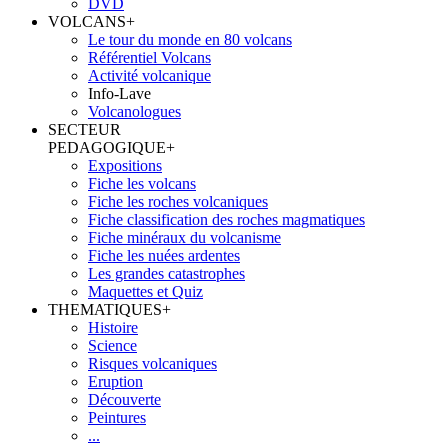
DVD
VOLCANS
+
Le tour du monde en 80 volcans
Référentiel Volcans
Activité volcanique
Info-Lave
Volcanologues
SECTEUR
PEDAGOGIQUE
+
Expositions
Fiche les volcans
Fiche les roches volcaniques
Fiche classification des roches magmatiques
Fiche minéraux du volcanisme
Fiche les nuées ardentes
Les grandes catastrophes
Maquettes et Quiz
THEMATIQUES
+
Histoire
Science
Risques volcaniques
Eruption
Découverte
Peintures
...