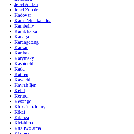
Jebel At Tair
Jebel Zubair
Kadovar
Kama 'ehuakanaloa
Kambalny
Kamtchatka
Kanaga
Karangetang
Karkar
Karthala
Karymsky
Kasatochi
Katla
Katmai
Kavachi
Kawah Ijen
Kelut
Kerinci
Kesongo
Kick- 'em-Jenny
Kikai
Kilauea
Kirishima
Kita Iwo Jima
Kizimen