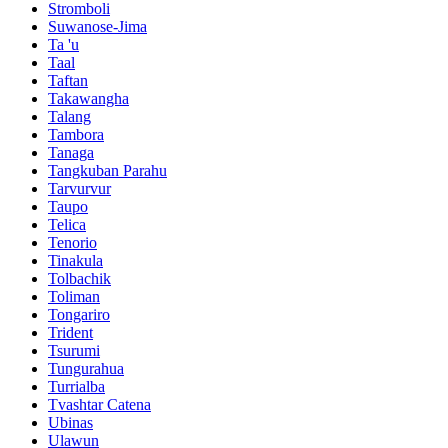
Stromboli
Suwanose-Jima
Ta 'u
Taal
Taftan
Takawangha
Talang
Tambora
Tanaga
Tangkuban Parahu
Tarvurvur
Taupo
Telica
Tenorio
Tinakula
Tolbachik
Toliman
Tongariro
Trident
Tsurumi
Tungurahua
Turrialba
Tvashtar Catena
Ubinas
Ulawun