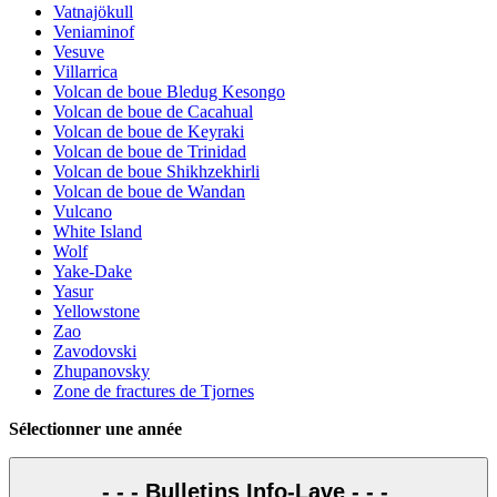
Vatnajökull
Veniaminof
Vesuve
Villarrica
Volcan de boue Bledug Kesongo
Volcan de boue de Cacahual
Volcan de boue de Keyraki
Volcan de boue de Trinidad
Volcan de boue Shikhzekhirli
Volcan de boue de Wandan
Vulcano
White Island
Wolf
Yake-Dake
Yasur
Yellowstone
Zao
Zavodovski
Zhupanovsky
Zone de fractures de Tjornes
Sélectionner une année
- - - Bulletins Info-Lave - - -