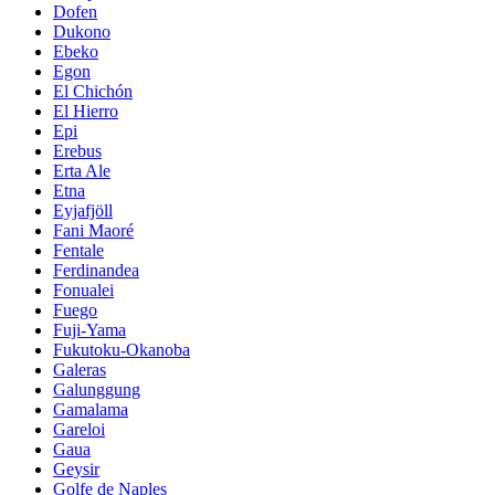
Dofen
Dukono
Ebeko
Egon
El Chichón
El Hierro
Epi
Erebus
Erta Ale
Etna
Eyjafjöll
Fani Maoré
Fentale
Ferdinandea
Fonualei
Fuego
Fuji-Yama
Fukutoku-Okanoba
Galeras
Galunggung
Gamalama
Gareloi
Gaua
Geysir
Golfe de Naples