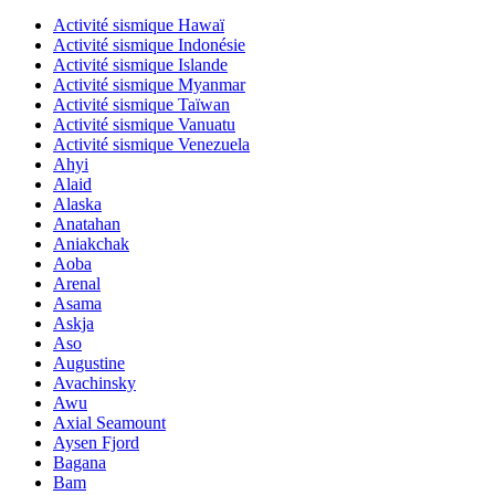
Activité sismique Hawaï
Activité sismique Indonésie
Activité sismique Islande
Activité sismique Myanmar
Activité sismique Taïwan
Activité sismique Vanuatu
Activité sismique Venezuela
Ahyi
Alaid
Alaska
Anatahan
Aniakchak
Aoba
Arenal
Asama
Askja
Aso
Augustine
Avachinsky
Awu
Axial Seamount
Aysen Fjord
Bagana
Bam