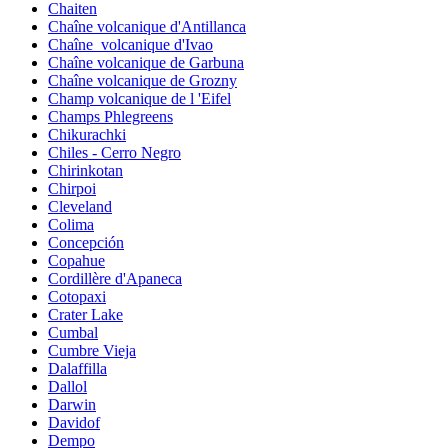
Chaiten
Chaîne volcanique d'Antillanca
Chaîne_volcanique d'Ivao
Chaîne volcanique de Garbuna
Chaîne volcanique de Grozny
Champ volcanique de l 'Eifel
Champs Phlegreens
Chikurachki
Chiles - Cerro Negro
Chirinkotan
Chirpoi
Cleveland
Colima
Concepción
Copahue
Cordillère d'Apaneca
Cotopaxi
Crater Lake
Cumbal
Cumbre Vieja
Dalaffilla
Dallol
Darwin
Davidof
Dempo