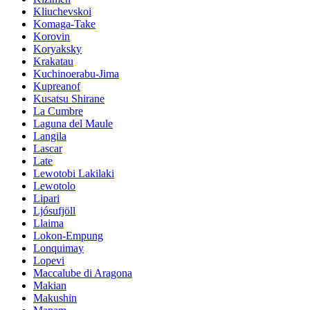
Kliuchevskoi
Komaga-Take
Korovin
Koryaksky
Krakatau
Kuchinoerabu-Jima
Kupreanof
Kusatsu Shirane
La Cumbre
Laguna del Maule
Langila
Lascar
Late
Lewotobi Lakilaki
Lewotolo
Lipari
Ljósufjöll
Llaima
Lokon-Empung
Lonquimay
Lopevi
Maccalube di Aragona
Makian
Makushin