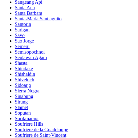
Sangeang Api
Santa Ana
Santa Barbara
Santa-Maria Santiaguito
Santorin
Sarigan
Savo
Sao Jorge
Semeru
Semisopochnoi
Seulawah Agam
Shasta
Shindake
Shishaldin
Shiveluch
Sidoarjo
Sierra Negra
Sinabung
Sirung
Slamet
Soputan
Sorikmarapi
Soufriere Hills
Soufriere de la Guadeloupe
Soufriere de Saint-Vincent