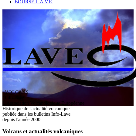
BOURSE L.A.V.E.
VOLCANS
/ Info-Lave
L
'
A
ssociation
V
olcanologique
E
uropéenne
Historique de l'actualité volcanique
publiée dans les bulletins Info-Lave
depuis l'année 2000
Volcans et actualités volcaniques