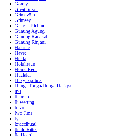
Gorely
Great Sitkin
Grimsvötn
Grímsey
Guagua Pichincha
Gunung Agung
Gunung Ranakah
Gunung Rinjani
Hakone
Havre
Hekla
Holuhraun
Home Reef
Hualalai
Huaynaputina
Hunga Tonga-Hunga Ha 'apai
Ibu
Iliamna
Ili werung
Irazú
Iwo-Jima
Iya
Iztaccíhuatl
Île de Ritter
Île Heard