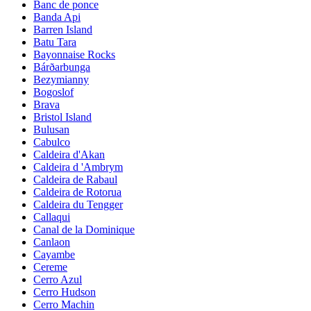
Banc de ponce
Banda Api
Barren Island
Batu Tara
Bayonnaise Rocks
Bárðarbunga
Bezymianny
Bogoslof
Brava
Bristol Island
Bulusan
Cabulco
Caldeira d'Akan
Caldeira d 'Ambrym
Caldeira de Rabaul
Caldeira de Rotorua
Caldeira du Tengger
Callaqui
Canal de la Dominique
Canlaon
Cayambe
Cereme
Cerro Azul
Cerro Hudson
Cerro Machin