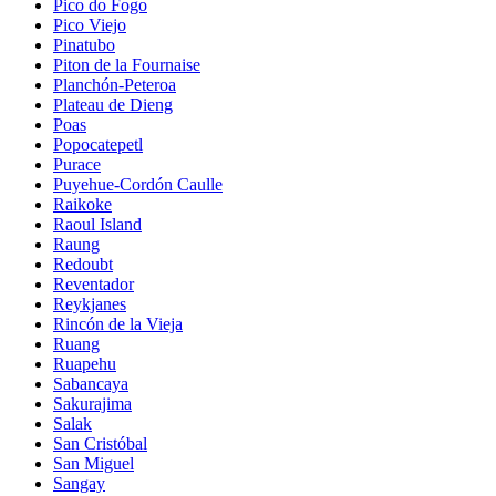
Pico do Fogo
Pico Viejo
Pinatubo
Piton de la Fournaise
Planchón-Peteroa
Plateau de Dieng
Poas
Popocatepetl
Purace
Puyehue-Cordón Caulle
Raikoke
Raoul Island
Raung
Redoubt
Reventador
Reykjanes
Rincón de la Vieja
Ruang
Ruapehu
Sabancaya
Sakurajima
Salak
San Cristóbal
San Miguel
Sangay