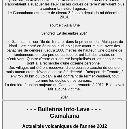
s’apprêtaient à évacuer les lieux car les digues de terre n’arrivaient plus
à contenir la rivière Tugurara.
Le Guamalama est alerte de niveau 3 (siaga) depuis la mi-décembre
2014.
source : Asia One
vendredi 19 décembre 2014
Le Gamalama - sur l'île de Ternate, dans la province des Moluques du
Nord – est entré en éruption jeudi soir juste avant minuit, avec des
panaches de cendres jusqu'à 2000 mètres de hauteur. Une dizaine de
randonneurs ont été pris de panique et ont fait des chutes en
s’enfuyant. Quatre d'entre eux ont été hospitalisés et les secouristes
sont à la recherche d’une dixième personne.
Des villages ont été ont recouvert d’une épaisse couche de cendre,
mais aucun ordre d'évacuation n'a été décrété. L’aéroport de Ternate, à
environ 30 km du volcan, a été contraint de fermer vendredi, tout
comme les écoles et les bureaux.
La dernière éruption majeure du Gamalama remonte à 2012. Elle n’avait
fait aucune victime.
2014
- - - Bulletins Info-Lave - - -
Gamalama
Actualités volcaniques de l'année 2012