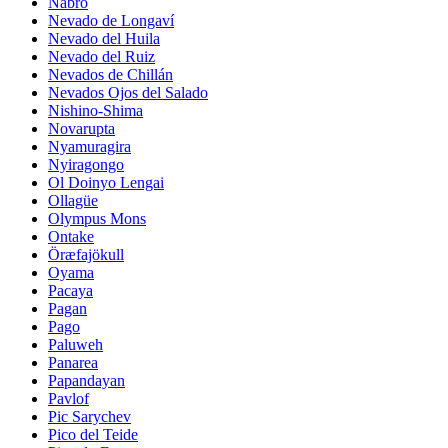
Nabro
Nevado de Longaví
Nevado del Huila
Nevado del Ruiz
Nevados de Chillán
Nevados Ojos del Salado
Nishino-Shima
Novarupta
Nyamuragira
Nyiragongo
Ol Doinyo Lengai
Ollagüe
Olympus Mons
Ontake
Öræfajökull
Oyama
Pacaya
Pagan
Pago
Paluweh
Panarea
Papandayan
Pavlof
Pic Sarychev
Pico del Teide