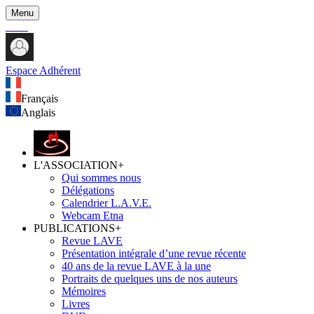
Menu
Espace Adhérent
Français
Anglais
L'ASSOCIATION
+
Qui sommes nous
Délégations
Calendrier L.A.V.E.
Webcam Etna
PUBLICATIONS
+
Revue LAVE
Présentation intégrale d’une revue récente
40 ans de la revue LAVE à la une
Portraits de quelques uns de nos auteurs
Mémoires
Livres