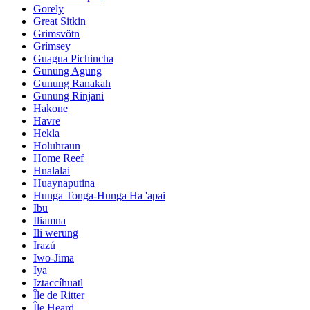
Gorely
Great Sitkin
Grimsvötn
Grímsey
Guagua Pichincha
Gunung Agung
Gunung Ranakah
Gunung Rinjani
Hakone
Havre
Hekla
Holuhraun
Home Reef
Hualalai
Huaynaputina
Hunga Tonga-Hunga Ha 'apai
Ibu
Iliamna
Ili werung
Irazú
Iwo-Jima
Iya
Iztaccíhuatl
Île de Ritter
Île Heard