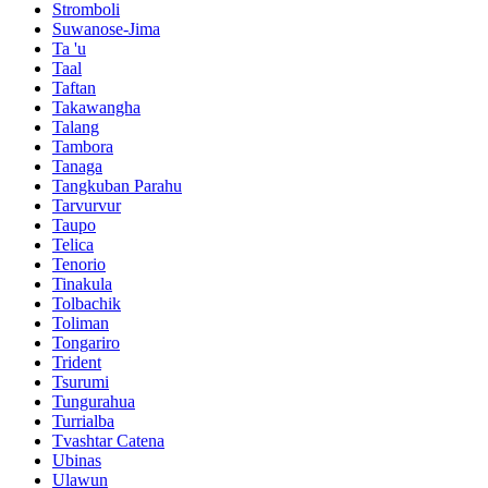
Stromboli
Suwanose-Jima
Ta 'u
Taal
Taftan
Takawangha
Talang
Tambora
Tanaga
Tangkuban Parahu
Tarvurvur
Taupo
Telica
Tenorio
Tinakula
Tolbachik
Toliman
Tongariro
Trident
Tsurumi
Tungurahua
Turrialba
Tvashtar Catena
Ubinas
Ulawun