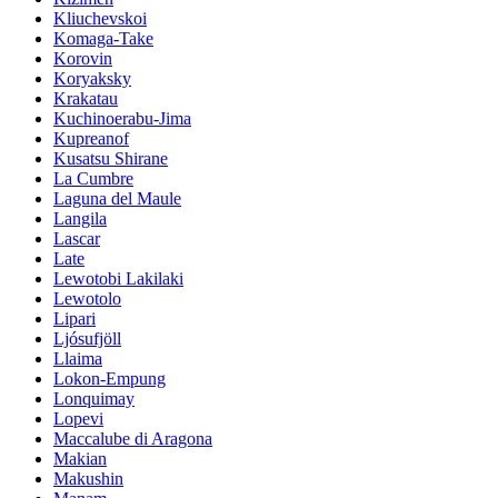
Kliuchevskoi
Komaga-Take
Korovin
Koryaksky
Krakatau
Kuchinoerabu-Jima
Kupreanof
Kusatsu Shirane
La Cumbre
Laguna del Maule
Langila
Lascar
Late
Lewotobi Lakilaki
Lewotolo
Lipari
Ljósufjöll
Llaima
Lokon-Empung
Lonquimay
Lopevi
Maccalube di Aragona
Makian
Makushin