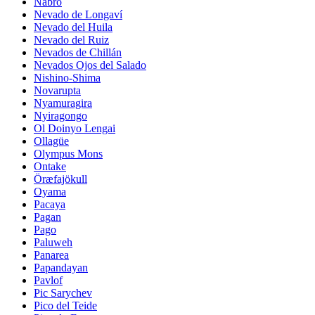
Nabro
Nevado de Longaví
Nevado del Huila
Nevado del Ruiz
Nevados de Chillán
Nevados Ojos del Salado
Nishino-Shima
Novarupta
Nyamuragira
Nyiragongo
Ol Doinyo Lengai
Ollagüe
Olympus Mons
Ontake
Öræfajökull
Oyama
Pacaya
Pagan
Pago
Paluweh
Panarea
Papandayan
Pavlof
Pic Sarychev
Pico del Teide