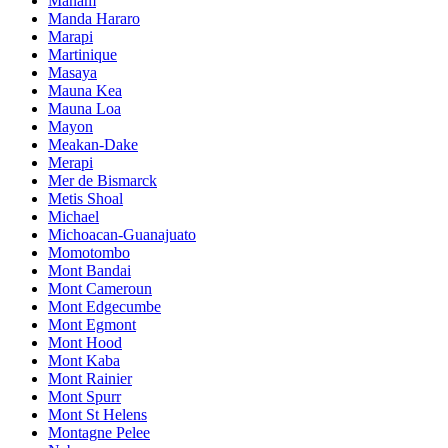
Manam
Manda Hararo
Marapi
Martinique
Masaya
Mauna Kea
Mauna Loa
Mayon
Meakan-Dake
Merapi
Mer de Bismarck
Metis Shoal
Michael
Michoacan-Guanajuato
Momotombo
Mont Bandai
Mont Cameroun
Mont Edgecumbe
Mont Egmont
Mont Hood
Mont Kaba
Mont Rainier
Mont Spurr
Mont St Helens
Montagne Pelee