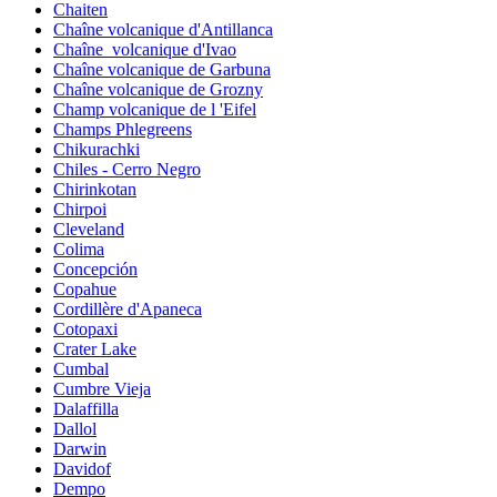
Chaiten
Chaîne volcanique d'Antillanca
Chaîne_volcanique d'Ivao
Chaîne volcanique de Garbuna
Chaîne volcanique de Grozny
Champ volcanique de l 'Eifel
Champs Phlegreens
Chikurachki
Chiles - Cerro Negro
Chirinkotan
Chirpoi
Cleveland
Colima
Concepción
Copahue
Cordillère d'Apaneca
Cotopaxi
Crater Lake
Cumbal
Cumbre Vieja
Dalaffilla
Dallol
Darwin
Davidof
Dempo