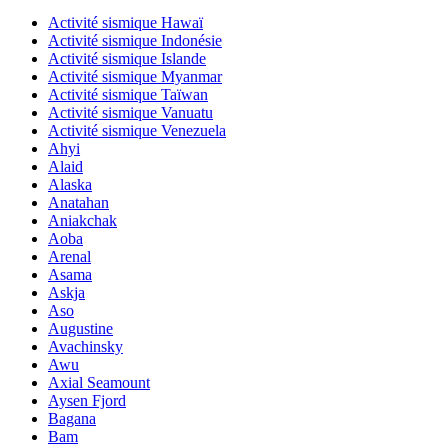
Activité sismique Hawaï
Activité sismique Indonésie
Activité sismique Islande
Activité sismique Myanmar
Activité sismique Taïwan
Activité sismique Vanuatu
Activité sismique Venezuela
Ahyi
Alaid
Alaska
Anatahan
Aniakchak
Aoba
Arenal
Asama
Askja
Aso
Augustine
Avachinsky
Awu
Axial Seamount
Aysen Fjord
Bagana
Bam