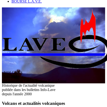
BOURSE L.A.V.E.
VOLCANS
/ Info-Lave
L
'
A
ssociation
V
olcanologique
E
uropéenne
Historique de l'actualité volcanique
publiée dans les bulletins Info-Lave
depuis l'année 2000
Volcans et actualités volcaniques