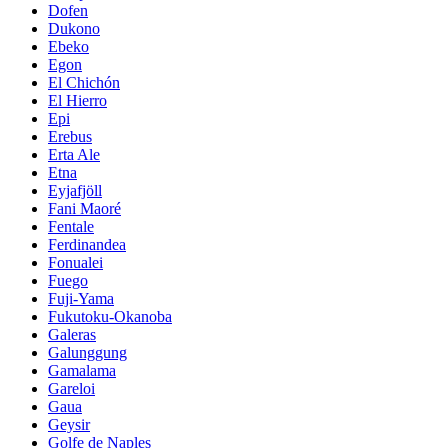
Dofen
Dukono
Ebeko
Egon
El Chichón
El Hierro
Epi
Erebus
Erta Ale
Etna
Eyjafjöll
Fani Maoré
Fentale
Ferdinandea
Fonualei
Fuego
Fuji-Yama
Fukutoku-Okanoba
Galeras
Galunggung
Gamalama
Gareloi
Gaua
Geysir
Golfe de Naples