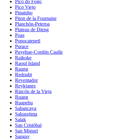
Pico do Fogo
Pico Viejo
Pinatubo
Piton de la Fournaise
Planchón-Peteroa
Plateau de Dieng
Poas
Popocatepetl
Purace
Puyehue-Cordón Caulle
Raikoke
Raoul Island
Raung
Redoubt
Reventador
Reykjanes
Rincón de la Vieja
Ruang
Ruapehu
Sabancaya
Sakurajima
Salak
San Cristóbal
San Miguel
Sangay