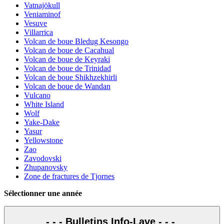
Vatnajökull
Veniaminof
Vesuve
Villarrica
Volcan de boue Bledug Kesongo
Volcan de boue de Cacahual
Volcan de boue de Keyraki
Volcan de boue de Trinidad
Volcan de boue Shikhzekhirli
Volcan de boue de Wandan
Vulcano
White Island
Wolf
Yake-Dake
Yasur
Yellowstone
Zao
Zavodovski
Zhupanovsky
Zone de fractures de Tjornes
Sélectionner une année
- - - Bulletins Info-Lave - - -