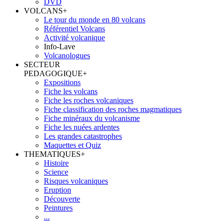
DVD
VOLCANS
+
Le tour du monde en 80 volcans
Référentiel Volcans
Activité volcanique
Info-Lave
Volcanologues
SECTEUR
PEDAGOGIQUE
+
Expositions
Fiche les volcans
Fiche les roches volcaniques
Fiche classification des roches magmatiques
Fiche minéraux du volcanisme
Fiche les nuées ardentes
Les grandes catastrophes
Maquettes et Quiz
THEMATIQUES
+
Histoire
Science
Risques volcaniques
Eruption
Découverte
Peintures
...