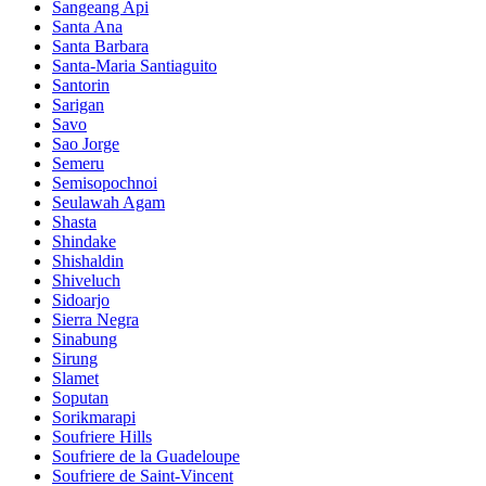
Sangeang Api
Santa Ana
Santa Barbara
Santa-Maria Santiaguito
Santorin
Sarigan
Savo
Sao Jorge
Semeru
Semisopochnoi
Seulawah Agam
Shasta
Shindake
Shishaldin
Shiveluch
Sidoarjo
Sierra Negra
Sinabung
Sirung
Slamet
Soputan
Sorikmarapi
Soufriere Hills
Soufriere de la Guadeloupe
Soufriere de Saint-Vincent