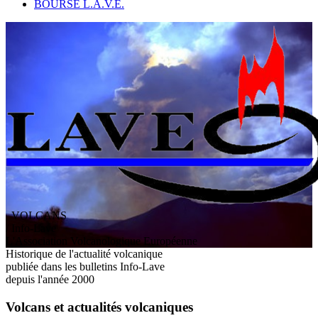
BOURSE L.A.V.E.
VOLCANS
/ Info-Lave
L
'
A
ssociation
V
olcanologique
E
uropéenne
Historique de l'actualité volcanique
publiée dans les bulletins Info-Lave
depuis l'année 2000
Volcans et actualités volcaniques