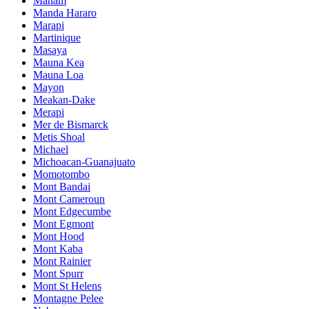
Manam
Manda Hararo
Marapi
Martinique
Masaya
Mauna Kea
Mauna Loa
Mayon
Meakan-Dake
Merapi
Mer de Bismarck
Metis Shoal
Michael
Michoacan-Guanajuato
Momotombo
Mont Bandai
Mont Cameroun
Mont Edgecumbe
Mont Egmont
Mont Hood
Mont Kaba
Mont Rainier
Mont Spurr
Mont St Helens
Montagne Pelee