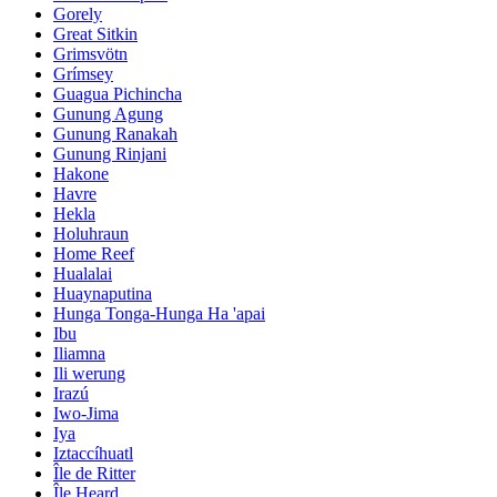
Gorely
Great Sitkin
Grimsvötn
Grímsey
Guagua Pichincha
Gunung Agung
Gunung Ranakah
Gunung Rinjani
Hakone
Havre
Hekla
Holuhraun
Home Reef
Hualalai
Huaynaputina
Hunga Tonga-Hunga Ha 'apai
Ibu
Iliamna
Ili werung
Irazú
Iwo-Jima
Iya
Iztaccíhuatl
Île de Ritter
Île Heard