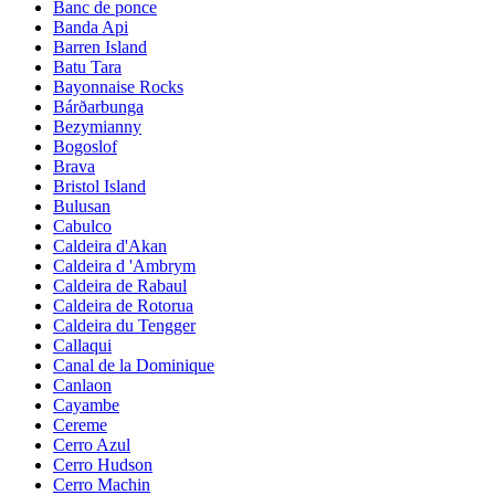
Banc de ponce
Banda Api
Barren Island
Batu Tara
Bayonnaise Rocks
Bárðarbunga
Bezymianny
Bogoslof
Brava
Bristol Island
Bulusan
Cabulco
Caldeira d'Akan
Caldeira d 'Ambrym
Caldeira de Rabaul
Caldeira de Rotorua
Caldeira du Tengger
Callaqui
Canal de la Dominique
Canlaon
Cayambe
Cereme
Cerro Azul
Cerro Hudson
Cerro Machin