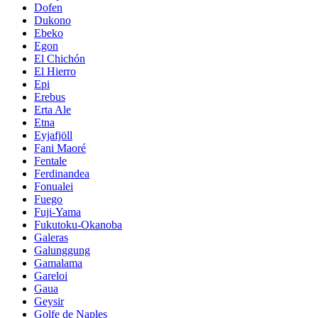
Dofen
Dukono
Ebeko
Egon
El Chichón
El Hierro
Epi
Erebus
Erta Ale
Etna
Eyjafjöll
Fani Maoré
Fentale
Ferdinandea
Fonualei
Fuego
Fuji-Yama
Fukutoku-Okanoba
Galeras
Galunggung
Gamalama
Gareloi
Gaua
Geysir
Golfe de Naples