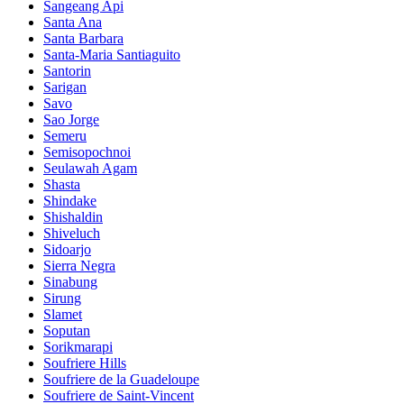
Sangeang Api
Santa Ana
Santa Barbara
Santa-Maria Santiaguito
Santorin
Sarigan
Savo
Sao Jorge
Semeru
Semisopochnoi
Seulawah Agam
Shasta
Shindake
Shishaldin
Shiveluch
Sidoarjo
Sierra Negra
Sinabung
Sirung
Slamet
Soputan
Sorikmarapi
Soufriere Hills
Soufriere de la Guadeloupe
Soufriere de Saint-Vincent