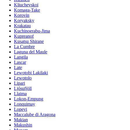
Kliuchevskoi
Komaga-Take
Korovin
Koryaksky
Krakatau
Kuchinoerabu-Jima
Kupreanof
Kusatsu Shirane
La Cumbre
Laguna del Maule
Langila
Lascar
Late
Lewotobi Lakilaki
Lewotolo
Lipari
Ljósufjöll
Llaima
Lokon-Empung
Lonquimay
Lopevi
Maccalube di Aragona
Makian
Makushin