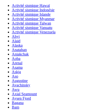
Activité sismique Hawaï
Activité sismique Indonésie
Activité sismique Islande
Activité sismique Myanmar
Activité sismique Taïwan
Activité sismique Vanuatu
Activité sismique Venezuela
Ahyi
Alaid
Alaska
Anatahan
Aniakchak
Aoba
Arenal
Asama
Askja
Aso
Augustine
Avachinsky
Awu
Axial Seamount
Aysen Fjord
Bagana
Bam