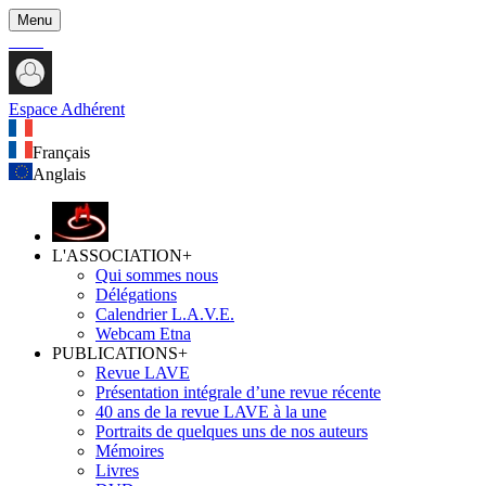
Menu
Espace Adhérent
Français
Anglais
L'ASSOCIATION
+
Qui sommes nous
Délégations
Calendrier L.A.V.E.
Webcam Etna
PUBLICATIONS
+
Revue LAVE
Présentation intégrale d’une revue récente
40 ans de la revue LAVE à la une
Portraits de quelques uns de nos auteurs
Mémoires
Livres