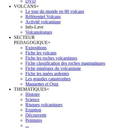
DVD
VOLCANS
+
Le tour du monde en 80 volcans
Référentiel Volcans
Activité volcanique
Info-Lave
Volcanologues
SECTEUR
PEDAGOGIQUE
+
Expositions
Fiche les volcans
Fiche les roches volcaniques
Fiche classification des roches magmatiques
Fiche minéraux du volcanisme
Fiche les nuées ardentes
Les grandes catastrophes
Maquettes et Quiz
THEMATIQUES
+
Histoire
Science
Risques volcaniques
Eruption
Découverte
Peintures
...