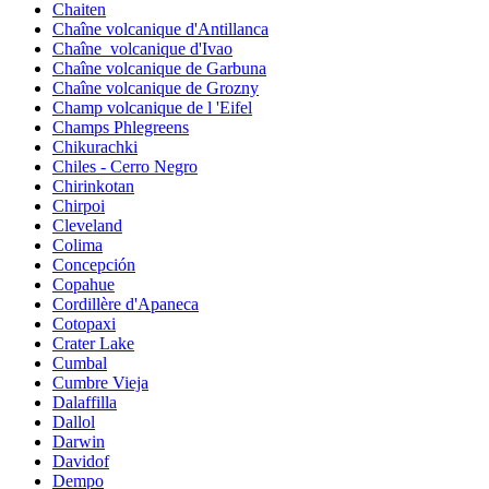
Chaiten
Chaîne volcanique d'Antillanca
Chaîne_volcanique d'Ivao
Chaîne volcanique de Garbuna
Chaîne volcanique de Grozny
Champ volcanique de l 'Eifel
Champs Phlegreens
Chikurachki
Chiles - Cerro Negro
Chirinkotan
Chirpoi
Cleveland
Colima
Concepción
Copahue
Cordillère d'Apaneca
Cotopaxi
Crater Lake
Cumbal
Cumbre Vieja
Dalaffilla
Dallol
Darwin
Davidof
Dempo