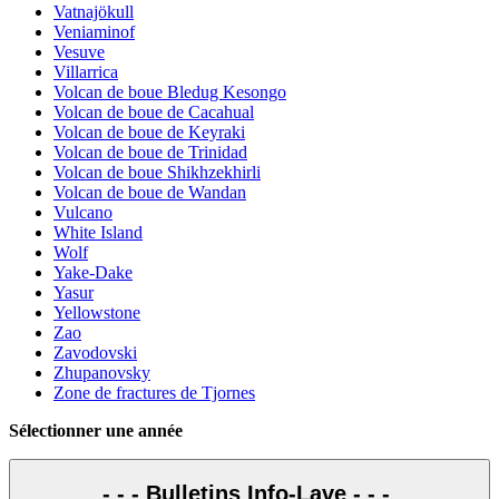
Vatnajökull
Veniaminof
Vesuve
Villarrica
Volcan de boue Bledug Kesongo
Volcan de boue de Cacahual
Volcan de boue de Keyraki
Volcan de boue de Trinidad
Volcan de boue Shikhzekhirli
Volcan de boue de Wandan
Vulcano
White Island
Wolf
Yake-Dake
Yasur
Yellowstone
Zao
Zavodovski
Zhupanovsky
Zone de fractures de Tjornes
Sélectionner une année
- - - Bulletins Info-Lave - - -