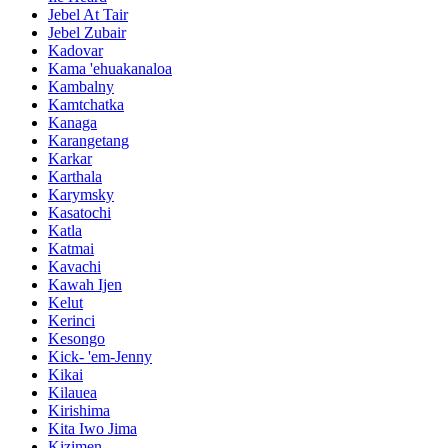
Jebel At Tair
Jebel Zubair
Kadovar
Kama 'ehuakanaloa
Kambalny
Kamtchatka
Kanaga
Karangetang
Karkar
Karthala
Karymsky
Kasatochi
Katla
Katmai
Kavachi
Kawah Ijen
Kelut
Kerinci
Kesongo
Kick- 'em-Jenny
Kikai
Kilauea
Kirishima
Kita Iwo Jima
Kizimen