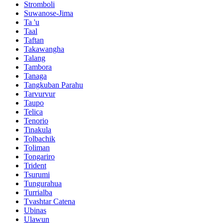
Stromboli
Suwanose-Jima
Ta 'u
Taal
Taftan
Takawangha
Talang
Tambora
Tanaga
Tangkuban Parahu
Tarvurvur
Taupo
Telica
Tenorio
Tinakula
Tolbachik
Toliman
Tongariro
Trident
Tsurumi
Tungurahua
Turrialba
Tvashtar Catena
Ubinas
Ulawun