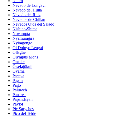
Nabro
Nevado de Longaví
Nevado del Huila
Nevado del Ruiz
Nevados de Chillán
Nevados Ojos del Salado
Nishino-Shima
Novarupta
Nyamuragira
Nyiragongo
Ol Doinyo Lengai
Ollagüe
Olympus Mons
Ontake
Öræfajökull
Oyama
Pacaya
Pagan
Pago
Paluweh
Panarea
Papandayan
Pavlof
Pic Sarychev
Pico del Teide