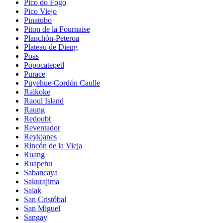
Pico do Fogo
Pico Viejo
Pinatubo
Piton de la Fournaise
Planchón-Peteroa
Plateau de Dieng
Poas
Popocatepetl
Purace
Puyehue-Cordón Caulle
Raikoke
Raoul Island
Raung
Redoubt
Reventador
Reykjanes
Rincón de la Vieja
Ruang
Ruapehu
Sabancaya
Sakurajima
Salak
San Cristóbal
San Miguel
Sangay