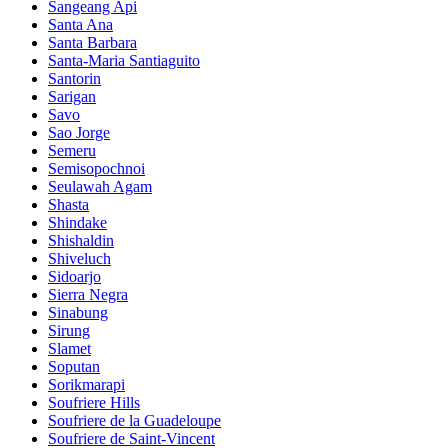
Sangeang Api
Santa Ana
Santa Barbara
Santa-Maria Santiaguito
Santorin
Sarigan
Savo
Sao Jorge
Semeru
Semisopochnoi
Seulawah Agam
Shasta
Shindake
Shishaldin
Shiveluch
Sidoarjo
Sierra Negra
Sinabung
Sirung
Slamet
Soputan
Sorikmarapi
Soufriere Hills
Soufriere de la Guadeloupe
Soufriere de Saint-Vincent