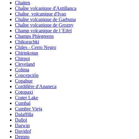
Chaiten
Chaîne volcanique d'Antillanca
Chaîne_volcanique d'Ivao
Chaîne volcanique de Garbuna
Chaîne volcanique de Grozny
Champ volcanique de l 'Eifel
Champs Phlegreens
Chikurachki
Chiles - Cerro Negro
Chirinkotan
Chirpoi
Cleveland
Colima
Concepción
Copahue
Cordillère d'Apaneca
Cotopaxi
Crater Lake
Cumbal
Cumbre Vieja
Dalaffilla
Dallol
Darwin
Davidof
Dempo