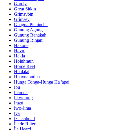
Gorely
Great Sitkin
Grimsvötn
Grímsey
Guagua Pichincha
Gunung Agung
Gunung Ranakah
Gunung Rinjani
Hakone
Havre
Hekla
Holuhraun
Home Reef
Hualalai
Huaynaputina
Hunga Tonga-Hunga Ha 'apai
Ibu
Iliamna
Ili werung
Irazú
Iwo-Jima
Iya
Iztaccíhuatl
Île de Ritter
Île Heard