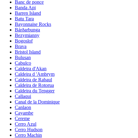
Banc de ponce
Banda Api
Barren Island
Batu Tara
Bayonnaise Rocks
Bárðarbunga
Bezymianny
Bogoslof
Brava
Bristol Island
Bulusan
Cabulco
Caldeira d'Akan
Caldeira d 'Ambrym
Caldeira de Rabaul
Caldeira de Rotorua
Caldeira du Tengger
Callaqui
Canal de la Dominique
Canlaon
Cayambe
Cereme
Cerro Azul
Cerro Hudson
Cerro Machin