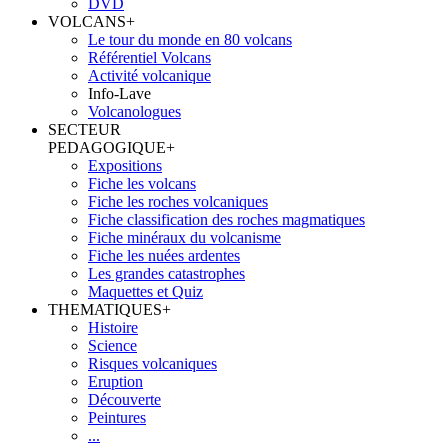
DVD
VOLCANS
+
Le tour du monde en 80 volcans
Référentiel Volcans
Activité volcanique
Info-Lave
Volcanologues
SECTEUR
PEDAGOGIQUE
+
Expositions
Fiche les volcans
Fiche les roches volcaniques
Fiche classification des roches magmatiques
Fiche minéraux du volcanisme
Fiche les nuées ardentes
Les grandes catastrophes
Maquettes et Quiz
THEMATIQUES
+
Histoire
Science
Risques volcaniques
Eruption
Découverte
Peintures
...