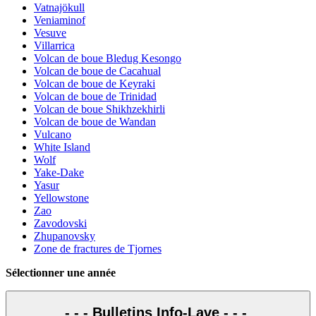
Vatnajökull
Veniaminof
Vesuve
Villarrica
Volcan de boue Bledug Kesongo
Volcan de boue de Cacahual
Volcan de boue de Keyraki
Volcan de boue de Trinidad
Volcan de boue Shikhzekhirli
Volcan de boue de Wandan
Vulcano
White Island
Wolf
Yake-Dake
Yasur
Yellowstone
Zao
Zavodovski
Zhupanovsky
Zone de fractures de Tjornes
Sélectionner une année
- - - Bulletins Info-Lave - - -