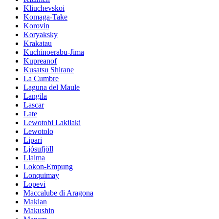
Kliuchevskoi
Komaga-Take
Korovin
Koryaksky
Krakatau
Kuchinoerabu-Jima
Kupreanof
Kusatsu Shirane
La Cumbre
Laguna del Maule
Langila
Lascar
Late
Lewotobi Lakilaki
Lewotolo
Lipari
Ljósufjöll
Llaima
Lokon-Empung
Lonquimay
Lopevi
Maccalube di Aragona
Makian
Makushin