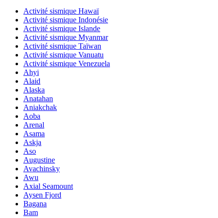
Activité sismique Hawaï
Activité sismique Indonésie
Activité sismique Islande
Activité sismique Myanmar
Activité sismique Taïwan
Activité sismique Vanuatu
Activité sismique Venezuela
Ahyi
Alaid
Alaska
Anatahan
Aniakchak
Aoba
Arenal
Asama
Askja
Aso
Augustine
Avachinsky
Awu
Axial Seamount
Aysen Fjord
Bagana
Bam