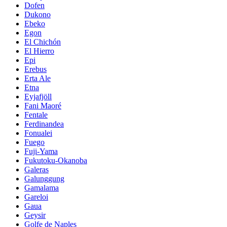
Dofen
Dukono
Ebeko
Egon
El Chichón
El Hierro
Epi
Erebus
Erta Ale
Etna
Eyjafjöll
Fani Maoré
Fentale
Ferdinandea
Fonualei
Fuego
Fuji-Yama
Fukutoku-Okanoba
Galeras
Galunggung
Gamalama
Gareloi
Gaua
Geysir
Golfe de Naples