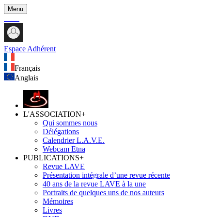
Menu
Espace Adhérent
Français
Anglais
L'ASSOCIATION
+
Qui sommes nous
Délégations
Calendrier L.A.V.E.
Webcam Etna
PUBLICATIONS
+
Revue LAVE
Présentation intégrale d’une revue récente
40 ans de la revue LAVE à la une
Portraits de quelques uns de nos auteurs
Mémoires
Livres