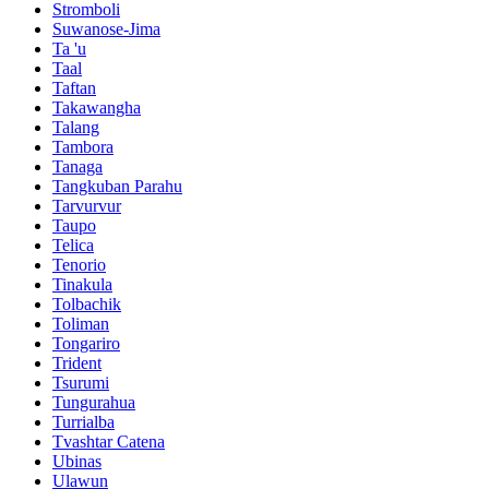
Stromboli
Suwanose-Jima
Ta 'u
Taal
Taftan
Takawangha
Talang
Tambora
Tanaga
Tangkuban Parahu
Tarvurvur
Taupo
Telica
Tenorio
Tinakula
Tolbachik
Toliman
Tongariro
Trident
Tsurumi
Tungurahua
Turrialba
Tvashtar Catena
Ubinas
Ulawun