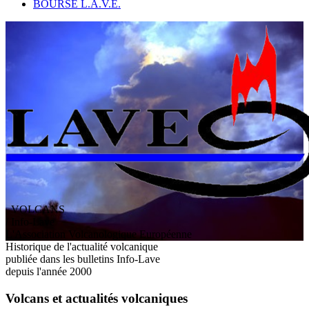
BOURSE L.A.V.E.
VOLCANS
/ Info-Lave
L
'
A
ssociation
V
olcanologique
E
uropéenne
Historique de l'actualité volcanique
publiée dans les bulletins Info-Lave
depuis l'année 2000
Volcans et actualités volcaniques