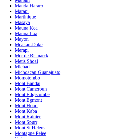
Manam
Manda Hararo
Marapi
Martinique
Masaya
Mauna Kea
Mauna Loa
Mayon
Meakan-Dake
Merapi
Mer de Bismarck
Metis Shoal
Michael
Michoacan-Guanajuato
Momotombo
Mont Bandai
Mont Cameroun
Mont Edgecumbe
Mont Egmont
Mont Hood
Mont Kaba
Mont Rainier
Mont Spurr
Mont St Helens
Montagne Pelee