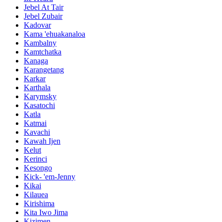
Jebel At Tair
Jebel Zubair
Kadovar
Kama 'ehuakanaloa
Kambalny
Kamtchatka
Kanaga
Karangetang
Karkar
Karthala
Karymsky
Kasatochi
Katla
Katmai
Kavachi
Kawah Ijen
Kelut
Kerinci
Kesongo
Kick- 'em-Jenny
Kikai
Kilauea
Kirishima
Kita Iwo Jima
Kizimen