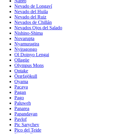
Nabro
Nevado de Longaví
Nevado del Huila
Nevado del Ruiz
Nevados de Chillán
Nevados Ojos del Salado
Nishino-Shima
Novarupta
Nyamuragira
Nyiragongo
Ol Doinyo Lengai
Ollagüe
Olympus Mons
Ontake
Öræfajökull
Oyama
Pacaya
Pagan
Pago
Paluweh
Panarea
Papandayan
Pavlof
Pic Sarychev
Pico del Teide