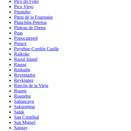
Pico do Fogo
Pico Viejo
Pinatubo
Piton de la Fournaise
Planchón-Peteroa
Plateau de Dieng
Poas
Popocatepetl
Purace
Puyehue-Cordón Caulle
Raikoke
Raoul Island
Raung
Redoubt
Reventador
Reykjanes
Rincón de la Vieja
Ruang
Ruapehu
Sabancaya
Sakurajima
Salak
San Cristóbal
San Miguel
Sangay