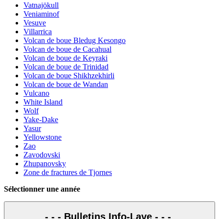
Vatnajökull
Veniaminof
Vesuve
Villarrica
Volcan de boue Bledug Kesongo
Volcan de boue de Cacahual
Volcan de boue de Keyraki
Volcan de boue de Trinidad
Volcan de boue Shikhzekhirli
Volcan de boue de Wandan
Vulcano
White Island
Wolf
Yake-Dake
Yasur
Yellowstone
Zao
Zavodovski
Zhupanovsky
Zone de fractures de Tjornes
Sélectionner une année
- - - Bulletins Info-Lave - - -