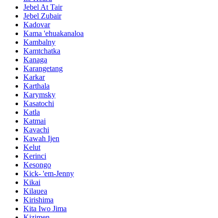
Jebel At Tair
Jebel Zubair
Kadovar
Kama 'ehuakanaloa
Kambalny
Kamtchatka
Kanaga
Karangetang
Karkar
Karthala
Karymsky
Kasatochi
Katla
Katmai
Kavachi
Kawah Ijen
Kelut
Kerinci
Kesongo
Kick- 'em-Jenny
Kikai
Kilauea
Kirishima
Kita Iwo Jima
Kizimen