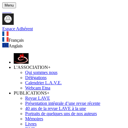
Menu
Espace Adhérent
Français
Anglais
L'ASSOCIATION
+
Qui sommes nous
Délégations
Calendrier L.A.V.E.
Webcam Etna
PUBLICATIONS
+
Revue LAVE
Présentation intégrale d’une revue récente
40 ans de la revue LAVE à la une
Portraits de quelques uns de nos auteurs
Mémoires
Livres