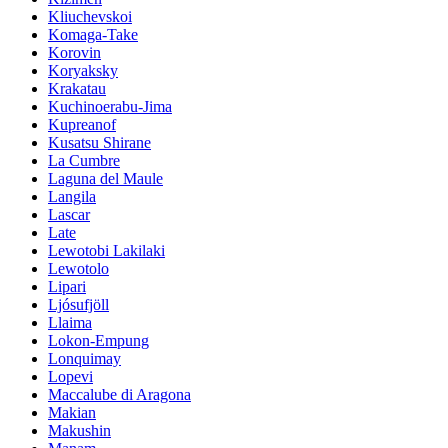
Kliuchevskoi
Komaga-Take
Korovin
Koryaksky
Krakatau
Kuchinoerabu-Jima
Kupreanof
Kusatsu Shirane
La Cumbre
Laguna del Maule
Langila
Lascar
Late
Lewotobi Lakilaki
Lewotolo
Lipari
Ljósufjöll
Llaima
Lokon-Empung
Lonquimay
Lopevi
Maccalube di Aragona
Makian
Makushin