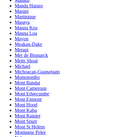
Manam
Manda Hararo
Marapi
Martinique
Masaya
Mauna Kea
Mauna Loa
Mayon
Meakan-Dake
Merapi
Mer de Bismarck
Metis Shoal
Michael
Michoacan-Guanajuato
Momotombo
Mont Bandai
Mont Cameroun
Mont Edgecumbe
Mont Egmont
Mont Hood
Mont Kaba
Mont Rainier
Mont Spurr
Mont St Helens
Montagne Pelee