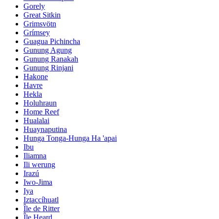
Gorely
Great Sitkin
Grimsvötn
Grímsey
Guagua Pichincha
Gunung Agung
Gunung Ranakah
Gunung Rinjani
Hakone
Havre
Hekla
Holuhraun
Home Reef
Hualalai
Huaynaputina
Hunga Tonga-Hunga Ha 'apai
Ibu
Iliamna
Ili werung
Irazú
Iwo-Jima
Iya
Iztaccíhuatl
Île de Ritter
Île Heard