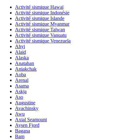
Activité sismique Hawaï
Activité sismique Indonésie
Activité sismique Islande
Activité sismique Myanmar
Activité sismique Taïwan
Activité sismique Vanuatu
Activité sismique Venezuela
Ahyi
Alaid
Alaska
Anatahan
Aniakchak
Aoba
Arenal
Asama
Askja
Aso
Augustine
Avachinsky
Awu
Axial Seamount
Aysen Fjord
Bagana
Bam