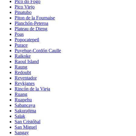
Pico do Fogo
Pico Viejo
Pinatubo
Piton de la Fournaise
Planchón-Peteroa
Plateau de Dieng
Poas
Popocatepetl
Purace
Puyehue-Cordón Caulle
Raikoke
Raoul Island
Raung
Redoubt
Reventador
Reykjanes
Rincón de la Vieja
Ruang
Ruapehu
Sabancaya
Sakurajima
Salak
San Cristóbal
San Miguel
Sangay