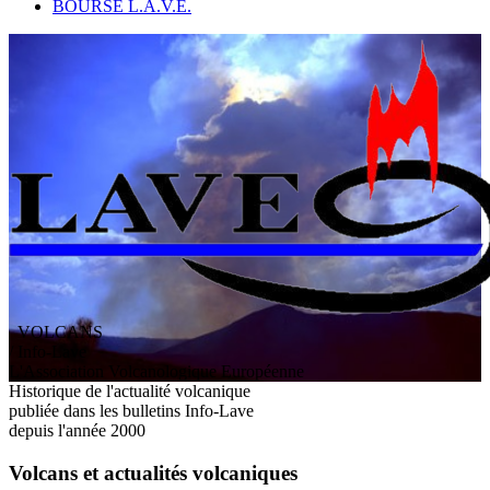
BOURSE L.A.V.E.
VOLCANS
/ Info-Lave
L
'
A
ssociation
V
olcanologique
E
uropéenne
Historique de l'actualité volcanique
publiée dans les bulletins Info-Lave
depuis l'année 2000
Volcans et actualités volcaniques