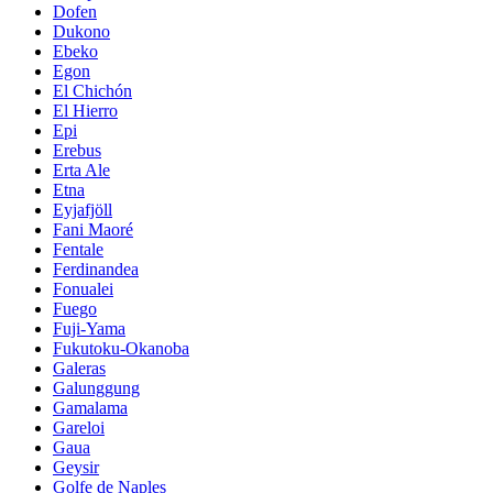
Dofen
Dukono
Ebeko
Egon
El Chichón
El Hierro
Epi
Erebus
Erta Ale
Etna
Eyjafjöll
Fani Maoré
Fentale
Ferdinandea
Fonualei
Fuego
Fuji-Yama
Fukutoku-Okanoba
Galeras
Galunggung
Gamalama
Gareloi
Gaua
Geysir
Golfe de Naples