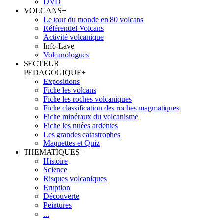
DVD
VOLCANS
+
Le tour du monde en 80 volcans
Référentiel Volcans
Activité volcanique
Info-Lave
Volcanologues
SECTEUR
PEDAGOGIQUE
+
Expositions
Fiche les volcans
Fiche les roches volcaniques
Fiche classification des roches magmatiques
Fiche minéraux du volcanisme
Fiche les nuées ardentes
Les grandes catastrophes
Maquettes et Quiz
THEMATIQUES
+
Histoire
Science
Risques volcaniques
Eruption
Découverte
Peintures
...