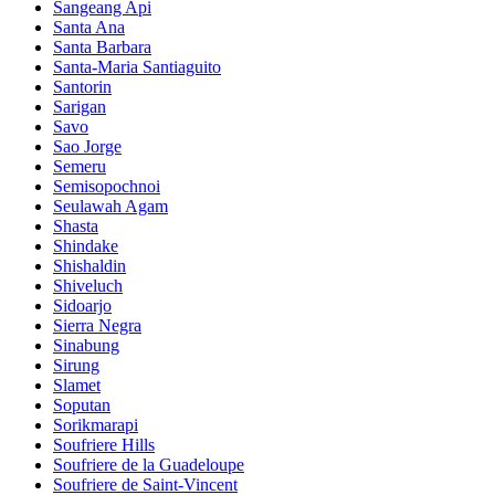
Sangeang Api
Santa Ana
Santa Barbara
Santa-Maria Santiaguito
Santorin
Sarigan
Savo
Sao Jorge
Semeru
Semisopochnoi
Seulawah Agam
Shasta
Shindake
Shishaldin
Shiveluch
Sidoarjo
Sierra Negra
Sinabung
Sirung
Slamet
Soputan
Sorikmarapi
Soufriere Hills
Soufriere de la Guadeloupe
Soufriere de Saint-Vincent