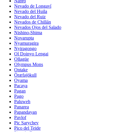
Nabro
Nevado de Longaví
Nevado del Huila
Nevado del Ruiz
Nevados de Chillán
Nevados Ojos del Salado
Nishino-Shima
Novarupta
Nyamuragira
Nyiragongo
Ol Doinyo Lengai
Ollagüe
Olympus Mons
Ontake
Öræfajökull
Oyama
Pacaya
Pagan
Pago
Paluweh
Panarea
Papandayan
Pavlof
Pic Sarychev
Pico del Teide