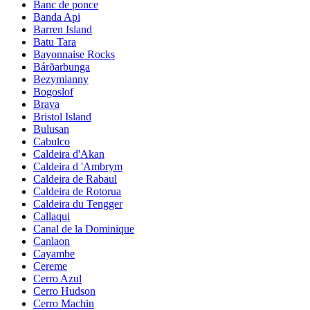
Banc de ponce
Banda Api
Barren Island
Batu Tara
Bayonnaise Rocks
Bárðarbunga
Bezymianny
Bogoslof
Brava
Bristol Island
Bulusan
Cabulco
Caldeira d'Akan
Caldeira d 'Ambrym
Caldeira de Rabaul
Caldeira de Rotorua
Caldeira du Tengger
Callaqui
Canal de la Dominique
Canlaon
Cayambe
Cereme
Cerro Azul
Cerro Hudson
Cerro Machin