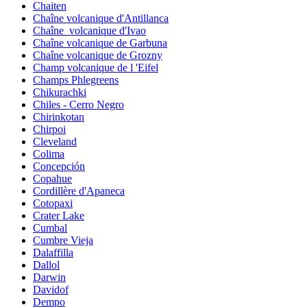
Chaiten
Chaîne volcanique d'Antillanca
Chaîne_volcanique d'Ivao
Chaîne volcanique de Garbuna
Chaîne volcanique de Grozny
Champ volcanique de l 'Eifel
Champs Phlegreens
Chikurachki
Chiles - Cerro Negro
Chirinkotan
Chirpoi
Cleveland
Colima
Concepción
Copahue
Cordillère d'Apaneca
Cotopaxi
Crater Lake
Cumbal
Cumbre Vieja
Dalaffilla
Dallol
Darwin
Davidof
Dempo