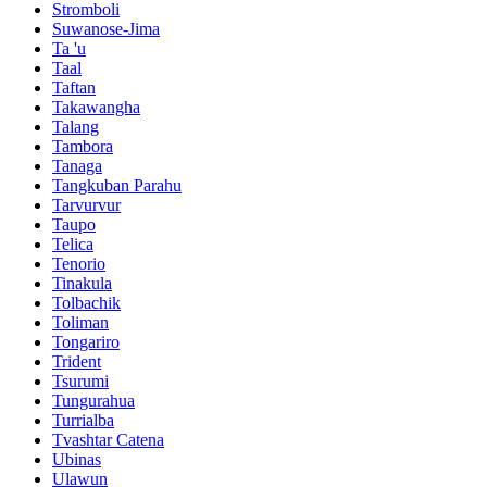
Stromboli
Suwanose-Jima
Ta 'u
Taal
Taftan
Takawangha
Talang
Tambora
Tanaga
Tangkuban Parahu
Tarvurvur
Taupo
Telica
Tenorio
Tinakula
Tolbachik
Toliman
Tongariro
Trident
Tsurumi
Tungurahua
Turrialba
Tvashtar Catena
Ubinas
Ulawun