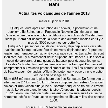
Bam
Actualités volcaniques de l'année 2018
mardi 16 janvier 2018
Quelques jours après l'éruption du Kadovar, la population d'une
deuxième île Schouten en Papouasie-Nouvelle-Guinée est en train
d'être évacuée car une éruption a débuté sur le volcan de l’île de Biem.
Biem (ou Bam) est désormais la priorité des autorités locales car il y a
plus de 3000 personnes sur cette île.
Quelque 500 personnes de l'île de Kadovar, déjà déplacées vers l'île
voisine de Ruprup, doivent être de nouveau déplacées car Ruprup est
également menacée par l'activité volcanique voisine. Les autorités sont
inquiètes car il y a maintenant deux éruptions simultanées. Elles sont à
court de carburant et manquent de bateaux pour évacuer les gens.
Les îles Schouten forment l'extrémité ouest de l'archipel Bismarck et
comprennent six volcans potentiellement actifs. Les îles portent le nom
de l'explorateur néerlandais Willem Schouten qui y observa une éruption
lors de son passage en 1616.
Biem (685 mètres) est la plus haute des îles Schouten. De forme ovale,
elle mesure 2,4 km sur 1,6 km. Elle se compose des restes d'un ancien
volcan et d'un volcan plus jeune au sommet duquel se trouve le cratère
actif. Le volcan a une longue histoire d'éruptions historiques depuis
1872. Selon une tradition orale, une éruption majeure aurait causé de
nombreux décès et l'évacuation temporaire de l'île au milieu des années
1800.
source : BBC & Radio Nouvelle-Zélande