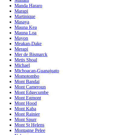
Manam
Manda Hararo
Marapi
Martinique
Masaya
Mauna Kea
Mauna Loa
Mayon
Meakan-Dake
Merapi
Mer de Bismarck
Metis Shoal
Michael
Michoacan-Guanajuato
Momotombo
Mont Bandai
Mont Cameroun
Mont Edgecumbe
Mont Egmont
Mont Hood
Mont Kaba
Mont Rainier
Mont Spurr
Mont St Helens
Montagne Pelee