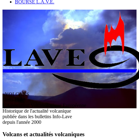
BOURSE L.A.V.E.
VOLCANS
/ Info-Lave
L
'
A
ssociation
V
olcanologique
E
uropéenne
Historique de l'actualité volcanique
publiée dans les bulletins Info-Lave
depuis l'année 2000
Volcans et actualités volcaniques