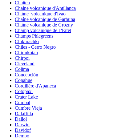
Chaiten
Chaîne volcanique d'Antillanca
Chaîne_volcanique d'Ivao
Chaîne volcanique de Garbuna
Chaîne volcanique de Grozny
Champ volcanique de l 'Eifel
Champs Phlegreens
Chikurachki
Chiles - Cerro Negro
Chirinkotan
Chirpoi
Cleveland
Colima
Concepción
Copahue
Cordillère d'Apaneca
Cotopaxi
Crater Lake
Cumbal
Cumbre Vieja
Dalaffilla
Dallol
Darwin
Davidof
Dempo