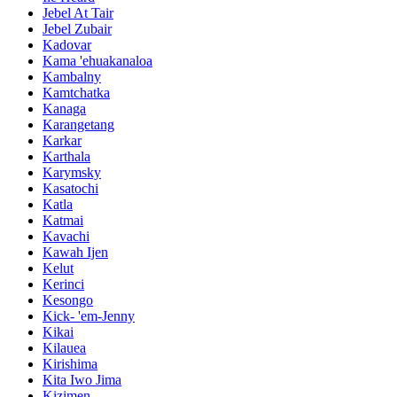
Jebel At Tair
Jebel Zubair
Kadovar
Kama 'ehuakanaloa
Kambalny
Kamtchatka
Kanaga
Karangetang
Karkar
Karthala
Karymsky
Kasatochi
Katla
Katmai
Kavachi
Kawah Ijen
Kelut
Kerinci
Kesongo
Kick- 'em-Jenny
Kikai
Kilauea
Kirishima
Kita Iwo Jima
Kizimen