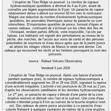
L’éruption de Titan Ridge se poursuit. Le nombre de signaux
hydroacoustiques quotidiens a diminué du 4 au 8 juin, avant de
connaître une légère augmentation le 9 juin. Un panache de vapeur
relativement dense a dérivé sur environ 50 km vers le nord-ouest.
Malgré une réduction du nombre d’événements hydroacoustiques
quotidiens, les anomalies thermiques autour du panache se sont
intensifiées. D’importantes quantités de ponce, formant d’épais et
vastes radeaux, continuent de s’échouer sur les côtes des îles de
l’Amirauté, rendant parfois difficile, voire impossible, l’accès par
bateau. Les habitants ont signalé des perturbations au niveau de la
pêche, des marchés, de l’accès aux soins de santé et des pénuries
potentielles de nourriture et d’eau douce après que de la pierre ponce
ait atteint les villages côtiers de Manus le week-end dernier. Ces
radeaux qui recouvrent les récifs et les herbiers provoquent la mort des
poissons.
source : Rabaul Volcano Observatory
Vendredi 5 juin 2026
L’éruption de Titan Ridge se poursuit. Après une baisse d’activité
pendant quelques jours, le nombre de signaux hydroacoustiques a
considérablement augmenté les 28 et 29 mai 2026, signalant la reprise
d’une activité irrégulière. L’activité s’est poursuivie du 29 mai au 2 juin,
d’après les observations satellitaires et les données hydroacoustiques.
er
Le 1
juin, un panache de vapeur s’élevait d’une partie de la zone
éruptive nord-est et dérivait vers l’est et le sud-est. Une zone d’eau
colorée s’étendait jusqu’à 8 km au sud-est de la bouche éruptive nord-
est. Des radeaux de pierre ponce associées à ce panache d’eau
colorée flottaient à quelques centaines de mètres de la zone éruptive.