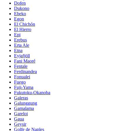
Dofen
Dukono
Ebeko
Egon
El Chichón
El Hierro
Epi
Erebus
Erta Ale
Etna
Eyjafjöll
Fani Maoré
Fentale
Ferdinandea
Fonualei
Fuego
Fuji-Yama
Fukutoku-Okanoba
Galeras
Galunggung
Gamalama
Gareloi
Gaua
Geysir
Golfe de Naples