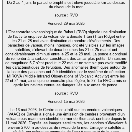
Du 2 au 4 juin, le panache éruptif s’est élevé jusqu’à 5 km au-dessus
du niveau de la mer.
source : RVO
Vendredi 29 mai 2026
L'Observatoire volcanologique de Rabaul (RVO) signale une diminution
de l'activité éruptive du volcan de la dorsale Titan (Titan Ridge) entre
les 21 et 28 mai avec diminution du nombre d'événements. Des
panaches de vapeur, moins intenses, ont été visibles sur les images
satellites, s'élevant de deux bouches les 21 et 25 mai et ont
considérablement diminué entre le 25 et le 28 mai. La ponce a continué
de remonter à la surface, constituant des amas plus petits. Un séisme
de magnitude 5,7 s'est produit le 22 mai et ne semble pas avoir modifié
les caractéristiques de l'éruption. Des anomalies thermiques autour de
la base des panaches ont été identifiées par le système de détection
MIROVA (Middle Infrared Observations of Volcanic Activity) entre les
22 et 24 mai, ainsi qu’une anomalie plus légère, le 27. Le RVO a mis en
garde les navires contre les dangers liés aux amas de ponce.
source : RVO
Vendredi 15 mai 2026
Le 13 mai 2026, le Centre consultatif sur les cendres volcaniques
(VAAC) de Darwin a signalé une émission de cendres provenant d’un
volcan sous-marin non identifié en mer de Bismarck centrale depuis le
11 mai 2026. D’après les images satellitaires, les cendres s’élevaient à
environ 2700 m au-dessus du niveau de la mer. L’imagerie satellite a
révélé une coloration anormale de l’eau à proximité de la zone