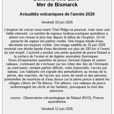
Mer de Bismarck
Actualités volcaniques de l'année 2026
Vendredi 19 juin 2026
L’éruption du volcan sous-marin Titan Ridge se poursuit, mais avec une
faible intensité. Le nombre de signaux hydroacoustiques quotidiens a
atteint son niveau le plus bas depuis le début de l’éruption. Un fin
panache de vapeur est parfois visible. Une longue bande d’eau
décolorée est toujours visible. Une image satellite du 15 juin 2026
montrait une étroite bande d’eau décolorée sur plus de 100 km à l’ouest
du site éruptif. L’activité a produit une petite quantité de ponce flottant à
la surface de l’océan et de légères anomalies thermiques.
Sinon d’importantes quantités de ponce, formant d’épais et vastes
radeaux, continuent de s’échouer sur les côtes des îles de l’Amirauté
au nord-ouest, rendant parfois difficile, voire impossible, l’accès par
bateau. Les habitants ont signalé des perturbations au niveau de la
pêche, des marchés, de l’accès aux soins de santé et des pénuries
potentielles de nourriture et d’eau douce car la pierre ponce a atteint les
villages côtiers de l’île Manus. Par ailleurs, ces radeaux de ponce
endommagent les récifs et les herbiers, provoquant la mort des
poissons.
source : Observatoire volcanologique de Rabaul (RVO), Presse
australienne
Vendredi 12 juin 2026