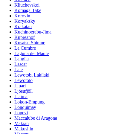
Kliuchevskoi
Komaga-Take
Korovin
Koryaksky
Krakatau
Kuchinoerabu-Jima
Kupreanof
Kusatsu Shirane
La Cumbre
Laguna del Maule
Langila
Lascar
Late
Lewotobi Lakilaki
Lewotolo
Lipari
Ljósufjöll
Llaima
Lokon-Empung
Lonquimay
Lopevi
Maccalube di Aragona
Makian
Makushin