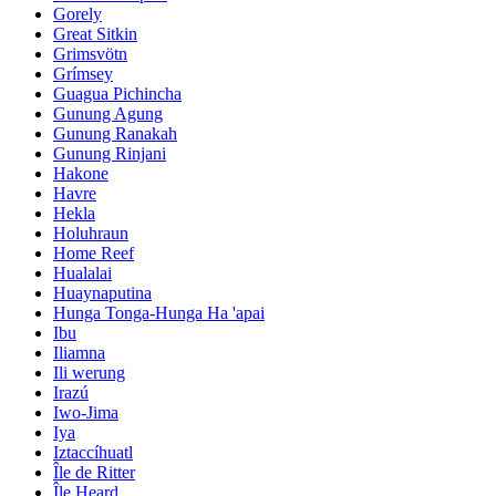
Gorely
Great Sitkin
Grimsvötn
Grímsey
Guagua Pichincha
Gunung Agung
Gunung Ranakah
Gunung Rinjani
Hakone
Havre
Hekla
Holuhraun
Home Reef
Hualalai
Huaynaputina
Hunga Tonga-Hunga Ha 'apai
Ibu
Iliamna
Ili werung
Irazú
Iwo-Jima
Iya
Iztaccíhuatl
Île de Ritter
Île Heard