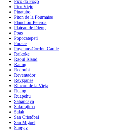
Pico do Fogo
Pico Viejo
Pinatubo
Piton de la Fournaise
Planchón-Peteroa
Plateau de Dieng
Poas
Popocatepetl
Purace
Puyehue-Cordón Caulle
Raikoke
Raoul Island
Raung
Redoubt
Reventador
Reykjanes
Rincón de la Vieja
Ruang
Ruapehu
Sabancaya
Sakurajima
Salak
San Cristóbal
San Miguel
Sangay