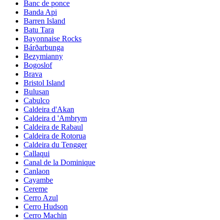
Banc de ponce
Banda Api
Barren Island
Batu Tara
Bayonnaise Rocks
Bárðarbunga
Bezymianny
Bogoslof
Brava
Bristol Island
Bulusan
Cabulco
Caldeira d'Akan
Caldeira d 'Ambrym
Caldeira de Rabaul
Caldeira de Rotorua
Caldeira du Tengger
Callaqui
Canal de la Dominique
Canlaon
Cayambe
Cereme
Cerro Azul
Cerro Hudson
Cerro Machin