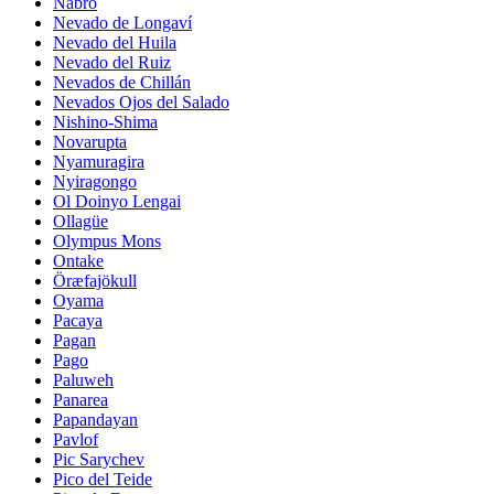
Nabro
Nevado de Longaví
Nevado del Huila
Nevado del Ruiz
Nevados de Chillán
Nevados Ojos del Salado
Nishino-Shima
Novarupta
Nyamuragira
Nyiragongo
Ol Doinyo Lengai
Ollagüe
Olympus Mons
Ontake
Öræfajökull
Oyama
Pacaya
Pagan
Pago
Paluweh
Panarea
Papandayan
Pavlof
Pic Sarychev
Pico del Teide