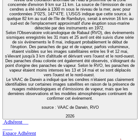
concernée d'environ 9 km sur 11 km. La source de l’émission de ces
cendres a été située à 1300 m sous le niveau de la mer, avec pour
coordonnées 3°02′S, 147°47′E. L’USGS indique que cette source, à
quelque 82 km au sud de l'île de Rambutyo, serait à environ 16 km au
sud-est de l'emplacement approximatif d'une éruption sous-marine
détectée par des instruments en 1972.
Selon l'Observatoire volcanologique de Rabaul (RVO), des événements
sismiques enregistrés les 31 mars et 25 avril ont été suivis d'une série
de six événements le 8 mai, indiquant probablement le début de
l'éruption. Des panaches de gaz et de vapeur, parfois volumineux,
étaient visibles sur les images satellitaires entre les 9 et 12 mai,
s'élevant jusqu'à 3 km d'altitude et dérivant vers l'ouest et le nord-ouest.
Des panaches d'eau colorée ont également été observés, s'éloignant du
point d'origine des panaches de vapeur. Selon le RVO, les panaches de
vapeur étaient moins intenses les 13 et 14 mai et se sont déplacés
vers l'ouest et le nord-ouest.
Le VAAC de Darwin a indiqué que les cendres n’étaient pas clairement
identifiables sur certaines images satellites en raison de la présence de
nuages météorologiques et d’émissions de vapeur, mais que les
dernières observations et les modèles atmosphériques continuent de
confirmer cet événement.
source : VAAC de Darwin, RVO
2026
Adhérent
Espace Adhérent