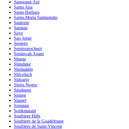
Sangeang Api
Santa Ana
Santa Barbara
Santa-Maria Santiaguito
Santorin
Sarigan
Savo
Sao Jorge
Semeru
Semisopochnoi
Seulawah Agam
Shasta
Shindake
Shishaldin
Shiveluch
Sidoarjo
Sierra Negra
Sinabung
Sirung
Slamet
Soputan
Sorikmarapi
Soufriere Hills
Soufriere de la Guadeloupe
Soufriere de Saint-Vincent