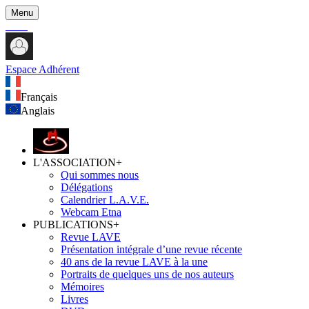
Menu
Espace Adhérent
Français
Anglais
L'ASSOCIATION
+
Qui sommes nous
Délégations
Calendrier L.A.V.E.
Webcam Etna
PUBLICATIONS
+
Revue LAVE
Présentation intégrale d’une revue récente
40 ans de la revue LAVE à la une
Portraits de quelques uns de nos auteurs
Mémoires
Livres