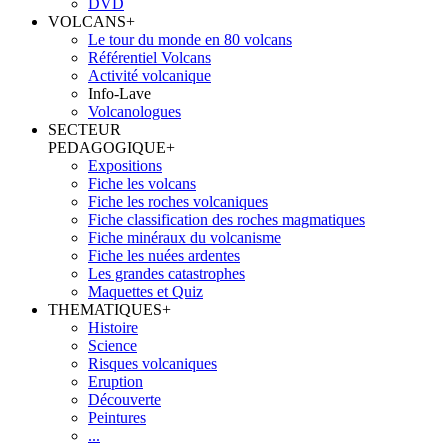
DVD
VOLCANS
+
Le tour du monde en 80 volcans
Référentiel Volcans
Activité volcanique
Info-Lave
Volcanologues
SECTEUR
PEDAGOGIQUE
+
Expositions
Fiche les volcans
Fiche les roches volcaniques
Fiche classification des roches magmatiques
Fiche minéraux du volcanisme
Fiche les nuées ardentes
Les grandes catastrophes
Maquettes et Quiz
THEMATIQUES
+
Histoire
Science
Risques volcaniques
Eruption
Découverte
Peintures
...