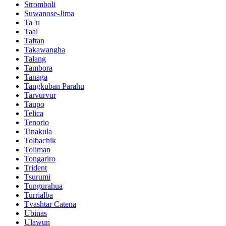
Stromboli
Suwanose-Jima
Ta 'u
Taal
Taftan
Takawangha
Talang
Tambora
Tanaga
Tangkuban Parahu
Tarvurvur
Taupo
Telica
Tenorio
Tinakula
Tolbachik
Toliman
Tongariro
Trident
Tsurumi
Tungurahua
Turrialba
Tvashtar Catena
Ubinas
Ulawun