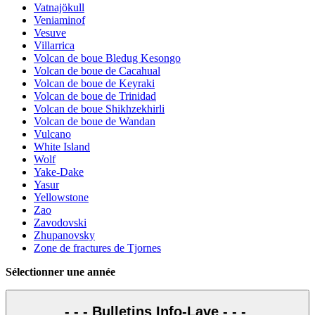
Vatnajökull
Veniaminof
Vesuve
Villarrica
Volcan de boue Bledug Kesongo
Volcan de boue de Cacahual
Volcan de boue de Keyraki
Volcan de boue de Trinidad
Volcan de boue Shikhzekhirli
Volcan de boue de Wandan
Vulcano
White Island
Wolf
Yake-Dake
Yasur
Yellowstone
Zao
Zavodovski
Zhupanovsky
Zone de fractures de Tjornes
Sélectionner une année
- - - Bulletins Info-Lave - - -