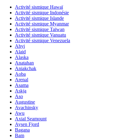
Activité sismique Hawaï
Activité sismique Indonésie
Activité sismique Islande
Activité sismique Myanmar
Activité sismique Taïwan
Activité sismique Vanuatu
Activité sismique Venezuela
Ahyi
Alaid
Alaska
Anatahan
Aniakchak
Aoba
Arenal
Asama
Askja
Aso
Augustine
Avachinsky
Awu
Axial Seamount
Aysen Fjord
Bagana
Bam