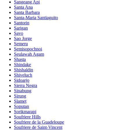
Sangeang Api
Santa Ana
Santa Barbara
Santa-Maria Santiaguito
Santorin
Sarigan
Savo
Sao Jorge
Semeru
Semisopochnoi
Seulawah Agam
Shasta
Shindake
Shishaldin
Shiveluch
Sidoarjo
Sierra Negra
Sinabung
Sirung
Slamet
Soputan
Sorikmarapi
Soufriere Hills
Soufriere de la Guadeloupe
Soufriere de Saint-Vincent