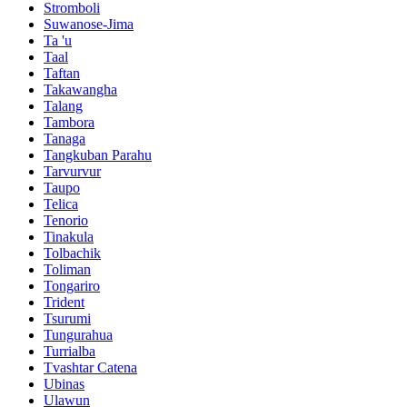
Stromboli
Suwanose-Jima
Ta 'u
Taal
Taftan
Takawangha
Talang
Tambora
Tanaga
Tangkuban Parahu
Tarvurvur
Taupo
Telica
Tenorio
Tinakula
Tolbachik
Toliman
Tongariro
Trident
Tsurumi
Tungurahua
Turrialba
Tvashtar Catena
Ubinas
Ulawun