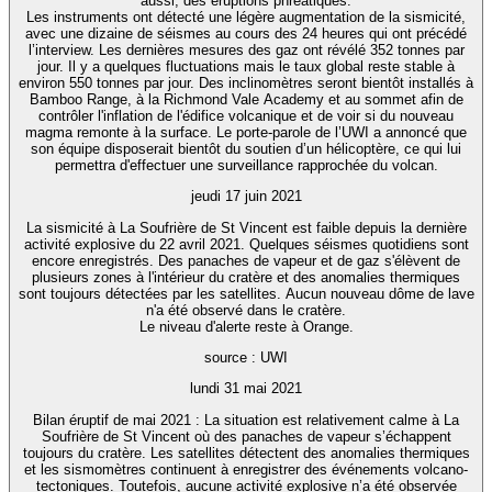
aussi, des éruptions phréatiques.
Les instruments ont détecté une légère augmentation de la sismicité,
avec une dizaine de séismes au cours des 24 heures qui ont précédé
l’interview. Les dernières mesures des gaz ont révélé 352 tonnes par
jour. Il y a quelques fluctuations mais le taux global reste stable à
environ 550 tonnes par jour. Des inclinomètres seront bientôt installés à
Bamboo Range, à la Richmond Vale Academy et au sommet afin de
contrôler l'inflation de l'édifice volcanique et de voir si du nouveau
magma remonte à la surface. Le porte-parole de l’UWI a annoncé que
son équipe disposerait bientôt du soutien d’un hélicoptère, ce qui lui
permettra d'effectuer une surveillance rapprochée du volcan.
jeudi 17 juin 2021
La sismicité à La Soufrière de St Vincent est faible depuis la dernière
activité explosive du 22 avril 2021. Quelques séismes quotidiens sont
encore enregistrés. Des panaches de vapeur et de gaz s'élèvent de
plusieurs zones à l'intérieur du cratère et des anomalies thermiques
sont toujours détectées par les satellites. Aucun nouveau dôme de lave
n'a été observé dans le cratère.
Le niveau d'alerte reste à Orange.
source : UWI
lundi 31 mai 2021
Bilan éruptif de mai 2021 : La situation est relativement calme à La
Soufrière de St Vincent où des panaches de vapeur s’échappent
toujours du cratère. Les satellites détectent des anomalies thermiques
et les sismomètres continuent à enregistrer des événements volcano-
tectoniques. Toutefois, aucune activité explosive n’a été observée