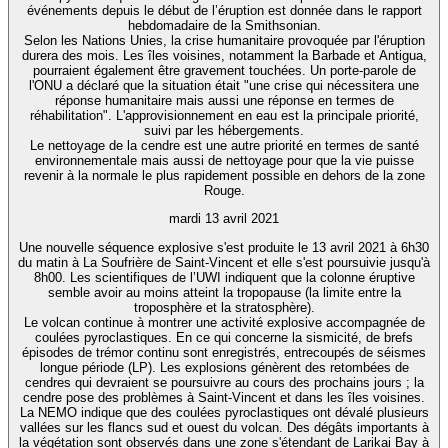
événements depuis le début de l’éruption est donnée dans le rapport
hebdomadaire de la Smithsonian.
Selon les Nations Unies, la crise humanitaire provoquée par l'éruption
durera des mois. Les îles voisines, notamment la Barbade et Antigua,
pourraient également être gravement touchées. Un porte-parole de
l'ONU a déclaré que la situation était "une crise qui nécessitera une
réponse humanitaire mais aussi une réponse en termes de
réhabilitation". L'approvisionnement en eau est la principale priorité,
suivi par les hébergements.
Le nettoyage de la cendre est une autre priorité en termes de santé
environnementale mais aussi de nettoyage pour que la vie puisse
revenir à la normale le plus rapidement possible en dehors de la zone
Rouge.
mardi 13 avril 2021
Une nouvelle séquence explosive s'est produite le 13 avril 2021 à 6h30
du matin à La Soufrière de Saint-Vincent et elle s'est poursuivie jusqu'à
8h00. Les scientifiques de l’UWI indiquent que la colonne éruptive
semble avoir au moins atteint la tropopause (la limite entre la
troposphère et la stratosphère).
Le volcan continue à montrer une activité explosive accompagnée de
coulées pyroclastiques. En ce qui concerne la sismicité, de brefs
épisodes de trémor continu sont enregistrés, entrecoupés de séismes
longue période (LP). Les explosions génèrent des retombées de
cendres qui devraient se poursuivre au cours des prochains jours ; la
cendre pose des problèmes à Saint-Vincent et dans les îles voisines.
La NEMO indique que des coulées pyroclastiques ont dévalé plusieurs
vallées sur les flancs sud et ouest du volcan. Des dégâts importants à
la végétation sont observés dans une zone s'étendant de Larikai Bay à