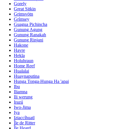
Gorely
Great Sitkin
Grimsvötn
Grímsey
Guagua Pichincha
Gunung Agung
Gunung Ranakah
Gunung Rinjani
Hakone
Havre
Hekla
Holuhraun
Home Reef
Hualalai
Huaynaputina
Hunga Tonga-Hunga Ha 'apai
Ibu
Iliamna
Ili werung
Irazú
Iwo-Jima
Iya
Iztaccíhuatl
Île de Ritter
Île Heard