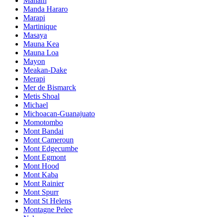
Manam
Manda Hararo
Marapi
Martinique
Masaya
Mauna Kea
Mauna Loa
Mayon
Meakan-Dake
Merapi
Mer de Bismarck
Metis Shoal
Michael
Michoacan-Guanajuato
Momotombo
Mont Bandai
Mont Cameroun
Mont Edgecumbe
Mont Egmont
Mont Hood
Mont Kaba
Mont Rainier
Mont Spurr
Mont St Helens
Montagne Pelee