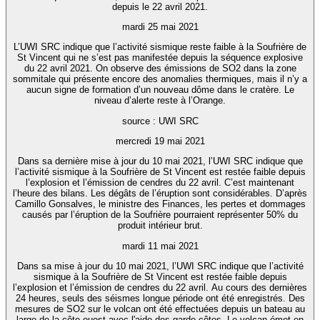
depuis le 22 avril 2021.
mardi 25 mai 2021
L’UWI SRC indique que l’activité sismique reste faible à la Soufrière de
St Vincent qui ne s’est pas manifestée depuis la séquence explosive
du 22 avril 2021. On observe des émissions de SO2 dans la zone
sommitale qui présente encore des anomalies thermiques, mais il n’y a
aucun signe de formation d’un nouveau dôme dans le cratère. Le
niveau d’alerte reste à l’Orange.
source : UWI SRC
mercredi 19 mai 2021
Dans sa dernière mise à jour du 10 mai 2021, l’UWI SRC indique que
l’activité sismique à la Soufrière de St Vincent est restée faible depuis
l’explosion et l’émission de cendres du 22 avril. C’est maintenant
l’heure des bilans. Les dégâts de l’éruption sont considérables. D’après
Camillo Gonsalves, le ministre des Finances, les pertes et dommages
causés par l’éruption de la Soufrière pourraient représenter 50% du
produit intérieur brut.
mardi 11 mai 2021
Dans sa mise à jour du 10 mai 2021, l’UWI SRC indique que l’activité
sismique à la Soufrière de St Vincent est restée faible depuis
l’explosion et l’émission de cendres du 22 avril. Au cours des dernières
24 heures, seuls des séismes longue période ont été enregistrés. Des
mesures de SO2 sur le volcan ont été effectuées depuis un bateau au
large de la côte ouest avec l'aide des garde-côtes. Le volcan émet en