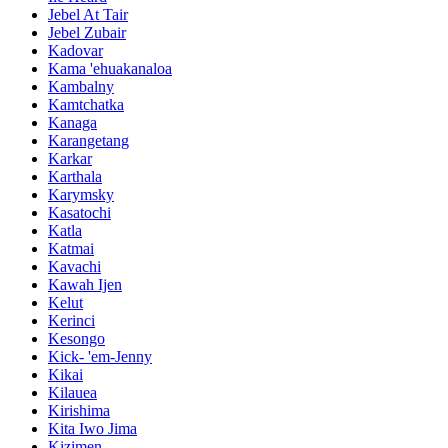
Jebel At Tair
Jebel Zubair
Kadovar
Kama 'ehuakanaloa
Kambalny
Kamtchatka
Kanaga
Karangetang
Karkar
Karthala
Karymsky
Kasatochi
Katla
Katmai
Kavachi
Kawah Ijen
Kelut
Kerinci
Kesongo
Kick- 'em-Jenny
Kikai
Kilauea
Kirishima
Kita Iwo Jima
Kizimen