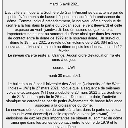
mardi 6 avril 2021
L’activité sismique à la Soufrière de Saint-Vincent se caractérise par de
petits événements de basse fréquence associés à la croissance du
dôme. Comme indiqué précédemment, le nouveau dôme continue de
croître à la fois dans la partie du volcan sous le vent (leeward) et celle
exposée au vent (windward). Les émissions de gaz les plus
importantes se situent au sommet du dôme ainsi que dans les zones
de contact entre le dôme de 1979 et le nouveau dôme. Un survol du
dôme le 19 mars 2021 a révélé qu’un volume de 6 291 084 m3 de
nouveau matériau s'est ajouté au dôme depuis les observations du 12
février.
Le niveau d'alerte reste à l’Orange. Aucun ordre d'évacuation n'a été
émis à ce jour.
source : UWI
mardi 30 mars 2021
Le bulletin publié par l'Université des Antilles (University of the West
Indies – UWI) le 27 mars 2021 indique que la séquence de séismes
volcano-tectoniques (VT) qui a débuté le 23 mars 2021 à La Soufrière
de St Vincent a pris fin le 26 mars. Depuis cette date, l’activité
sismique se caractérise par de petits événements de basse fréquence
associés à la croissance du dôme.
Le nouveau dôme continue de croître à la fois dans la partie du volcan
sous le vent (leeward) et celle exposée au vent (windward). Les
émissions de gaz les plus importantes se situent au sommet du dôme
ainsi que dans les zones de contact entre le dôme de 1979 et le
nouveau dôme.