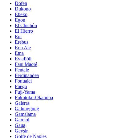
Dofen
Dukono
Ebeko
Egon
El Chichón
El Hierro
Epi
Erebus
Erta Ale
Etna
Eyjafjöll
Fani Maoré
Fentale
Ferdinandea
Fonualei
Fuego
Fuji-Yama
Fukutoku-Okanoba
Galeras
Galunggung
Gamalama
Gareloi
Gaua
Geysir
Golfe de Naples