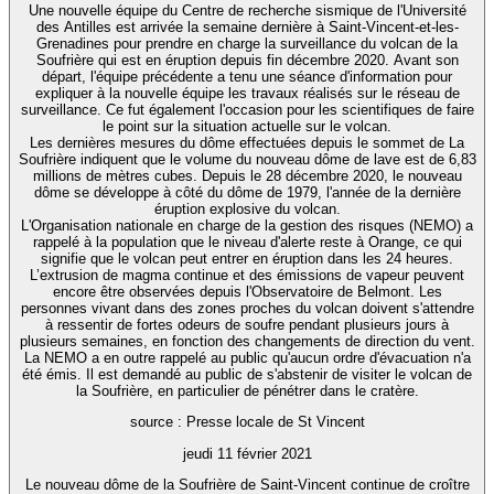
Une nouvelle équipe du Centre de recherche sismique de l'Université
des Antilles est arrivée la semaine dernière à Saint-Vincent-et-les-
Grenadines pour prendre en charge la surveillance du volcan de la
Soufrière qui est en éruption depuis fin décembre 2020. Avant son
départ, l'équipe précédente a tenu une séance d'information pour
expliquer à la nouvelle équipe les travaux réalisés sur le réseau de
surveillance. Ce fut également l'occasion pour les scientifiques de faire
le point sur la situation actuelle sur le volcan.
Les dernières mesures du dôme effectuées depuis le sommet de La
Soufrière indiquent que le volume du nouveau dôme de lave est de 6,83
millions de mètres cubes. Depuis le 28 décembre 2020, le nouveau
dôme se développe à côté du dôme de 1979, l'année de la dernière
éruption explosive du volcan.
L'Organisation nationale en charge de la gestion des risques (NEMO) a
rappelé à la population que le niveau d'alerte reste à Orange, ce qui
signifie que le volcan peut entrer en éruption dans les 24 heures.
L’extrusion de magma continue et des émissions de vapeur peuvent
encore être observées depuis l'Observatoire de Belmont. Les
personnes vivant dans des zones proches du volcan doivent s'attendre
à ressentir de fortes odeurs de soufre pendant plusieurs jours à
plusieurs semaines, en fonction des changements de direction du vent.
La NEMO a en outre rappelé au public qu'aucun ordre d'évacuation n'a
été émis. Il est demandé au public de s'abstenir de visiter le volcan de
la Soufrière, en particulier de pénétrer dans le cratère.
source : Presse locale de St Vincent
jeudi 11 février 2021
Le nouveau dôme de la Soufrière de Saint-Vincent continue de croître