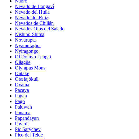
Nabro
Nevado de Longaví
Nevado del Huila
Nevado del Ruiz
Nevados de Chillán
Nevados Ojos del Salado
Nishino-Shima
Novarupta
Nyamuragira
Nyiragongo
Ol Doinyo Lengai
Ollagüe
Olympus Mons
Ontake
Öræfajökull
Oyama
Pacaya
Pagan
Pago
Paluweh
Panarea
Papandayan
Pavlof
Pic Sarychev
Pico del Teide