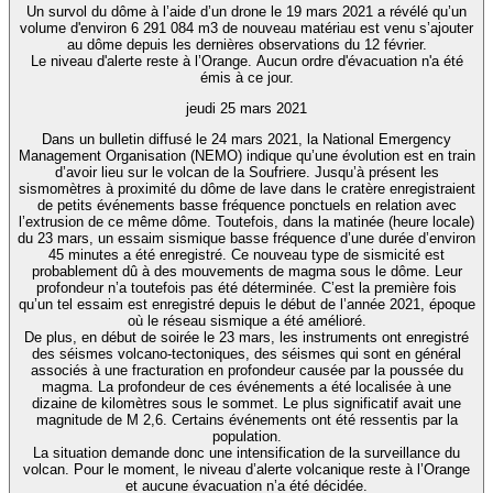
Un survol du dôme à l’aide d’un drone le 19 mars 2021 a révélé qu’un
volume d'environ 6 291 084 m3 de nouveau matériau est venu s’ajouter
au dôme depuis les dernières observations du 12 février.
Le niveau d'alerte reste à l’Orange. Aucun ordre d'évacuation n'a été
émis à ce jour.
jeudi 25 mars 2021
Dans un bulletin diffusé le 24 mars 2021, la National Emergency
Management Organisation (NEMO) indique qu’une évolution est en train
d’avoir lieu sur le volcan de la Soufriere. Jusqu’à présent les
sismomètres à proximité du dôme de lave dans le cratère enregistraient
de petits événements basse fréquence ponctuels en relation avec
l’extrusion de ce même dôme. Toutefois, dans la matinée (heure locale)
du 23 mars, un essaim sismique basse fréquence d’une durée d’environ
45 minutes a été enregistré. Ce nouveau type de sismicité est
probablement dû à des mouvements de magma sous le dôme. Leur
profondeur n’a toutefois pas été déterminée. C’est la première fois
qu’un tel essaim est enregistré depuis le début de l’année 2021, époque
où le réseau sismique a été amélioré.
De plus, en début de soirée le 23 mars, les instruments ont enregistré
des séismes volcano-tectoniques, des séismes qui sont en général
associés à une fracturation en profondeur causée par la poussée du
magma. La profondeur de ces événements a été localisée à une
dizaine de kilomètres sous le sommet. Le plus significatif avait une
magnitude de M 2,6. Certains événements ont été ressentis par la
population.
La situation demande donc une intensification de la surveillance du
volcan. Pour le moment, le niveau d’alerte volcanique reste à l’Orange
et aucune évacuation n’a été décidée.