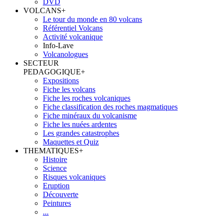
DVD
VOLCANS
+
Le tour du monde en 80 volcans
Référentiel Volcans
Activité volcanique
Info-Lave
Volcanologues
SECTEUR
PEDAGOGIQUE
+
Expositions
Fiche les volcans
Fiche les roches volcaniques
Fiche classification des roches magmatiques
Fiche minéraux du volcanisme
Fiche les nuées ardentes
Les grandes catastrophes
Maquettes et Quiz
THEMATIQUES
+
Histoire
Science
Risques volcaniques
Eruption
Découverte
Peintures
...