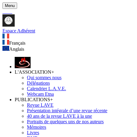
Menu
Espace Adhérent
Français
Anglais
L'ASSOCIATION
+
Qui sommes nous
Délégations
Calendrier L.A.V.E.
Webcam Etna
PUBLICATIONS
+
Revue LAVE
Présentation intégrale d’une revue récente
40 ans de la revue LAVE à la une
Portraits de quelques uns de nos auteurs
Mémoires
Livres