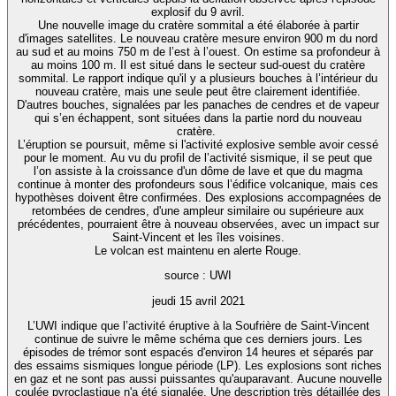
explosif du 9 avril.
Une nouvelle image du cratère sommital a été élaborée à partir
d'images satellites. Le nouveau cratère mesure environ 900 m du nord
au sud et au moins 750 m de l’est à l’ouest. On estime sa profondeur à
au moins 100 m. Il est situé dans le secteur sud-ouest du cratère
sommital. Le rapport indique qu'il y a plusieurs bouches à l’intérieur du
nouveau cratère, mais une seule peut être clairement identifiée.
D'autres bouches, signalées par les panaches de cendres et de vapeur
qui s’en échappent, sont situées dans la partie nord du nouveau
cratère.
L’éruption se poursuit, même si l'activité explosive semble avoir cessé
pour le moment. Au vu du profil de l’activité sismique, il se peut que
l’on assiste à la croissance d'un dôme de lave et que du magma
continue à monter des profondeurs sous l’édifice volcanique, mais ces
hypothèses doivent être confirmées. Des explosions accompagnées de
retombées de cendres, d'une ampleur similaire ou supérieure aux
précédentes, pourraient être à nouveau observées, avec un impact sur
Saint-Vincent et les îles voisines.
Le volcan est maintenu en alerte Rouge.
source : UWI
jeudi 15 avril 2021
L’UWI indique que l’activité éruptive à la Soufrière de Saint-Vincent
continue de suivre le même schéma que ces derniers jours. Les
épisodes de trémor sont espacés d'environ 14 heures et séparés par
des essaims sismiques longue période (LP). Les explosions sont riches
en gaz et ne sont pas aussi puissantes qu'auparavant. Aucune nouvelle
coulée pyroclastique n'a été signalée. Une description très détaillée des