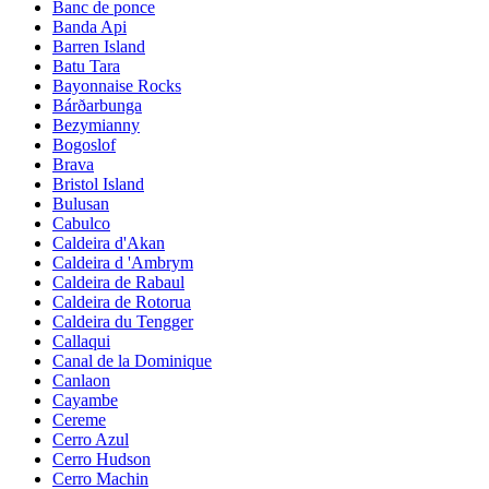
Banc de ponce
Banda Api
Barren Island
Batu Tara
Bayonnaise Rocks
Bárðarbunga
Bezymianny
Bogoslof
Brava
Bristol Island
Bulusan
Cabulco
Caldeira d'Akan
Caldeira d 'Ambrym
Caldeira de Rabaul
Caldeira de Rotorua
Caldeira du Tengger
Callaqui
Canal de la Dominique
Canlaon
Cayambe
Cereme
Cerro Azul
Cerro Hudson
Cerro Machin