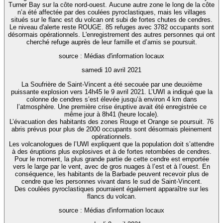
Turner Bay sur la côte nord-ouest. Aucune autre zone le long de la côte
n’a été affectée par des coulées pyroclastiques, mais les villages
situés sur le flanc est du volcan ont subi de fortes chutes de cendres.
Le niveau d'alerte reste ROUGE. 85 refuges avec 3782 occupants sont
désormais opérationnels. L'enregistrement des autres personnes qui ont
cherché refuge auprès de leur famille et d’amis se poursuit.
source : Médias d'information locaux
samedi 10 avril 2021
La Soufrière de Saint-Vincent a été secouée par une deuxième
puissante explosion vers 14h45 le 9 avril 2021. L’UWI a indiqué que la
colonne de cendres s’est élevée jusqu’à environ 4 km dans
l’atmosphère. Une première crise éruptive avait été enregistrée ce
même jour à 8h41 (heure locale).
L’évacuation des habitants des zones Rouge et Orange se poursuit. 76
abris prévus pour plus de 2000 occupants sont désormais pleinement
opérationnels.
Les volcanologues de l’UWI expliquent que la population doit s’attendre
à des éruptions plus explosives et à de fortes retombées de cendres.
Pour le moment, la plus grande partie de cette cendre est emportée
vers le large par le vent, avec de gros nuages à l’est et à l’ouest. En
conséquence, les habitants de la Barbade peuvent recevoir plus de
cendre que les personnes vivant dans le sud de Saint-Vincent.
Des coulées pyroclastiques pourraient également apparaître sur les
flancs du volcan.
source : Médias d'information locaux