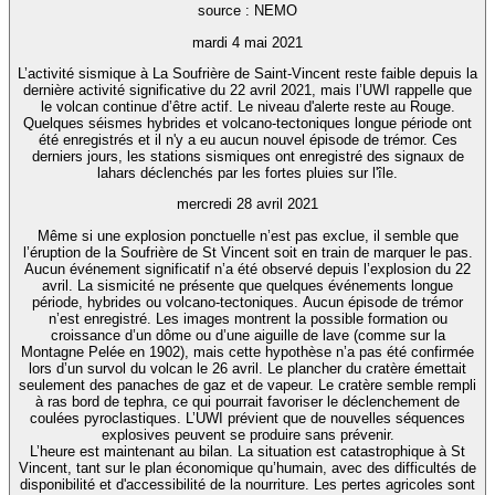
source : NEMO
mardi 4 mai 2021
L’activité sismique à La Soufrière de Saint-Vincent reste faible depuis la
dernière activité significative du 22 avril 2021, mais l’UWI rappelle que
le volcan continue d’être actif. Le niveau d'alerte reste au Rouge.
Quelques séismes hybrides et volcano-tectoniques longue période ont
été enregistrés et il n'y a eu aucun nouvel épisode de trémor. Ces
derniers jours, les stations sismiques ont enregistré des signaux de
lahars déclenchés par les fortes pluies sur l'île.
mercredi 28 avril 2021
Même si une explosion ponctuelle n’est pas exclue, il semble que
l’éruption de la Soufrière de St Vincent soit en train de marquer le pas.
Aucun événement significatif n’a été observé depuis l’explosion du 22
avril. La sismicité ne présente que quelques événements longue
période, hybrides ou volcano-tectoniques. Aucun épisode de trémor
n’est enregistré. Les images montrent la possible formation ou
croissance d’un dôme ou d’une aiguille de lave (comme sur la
Montagne Pelée en 1902), mais cette hypothèse n’a pas été confirmée
lors d’un survol du volcan le 26 avril. Le plancher du cratère émettait
seulement des panaches de gaz et de vapeur. Le cratère semble rempli
à ras bord de tephra, ce qui pourrait favoriser le déclenchement de
coulées pyroclastiques. L’UWI prévient que de nouvelles séquences
explosives peuvent se produire sans prévenir.
L’heure est maintenant au bilan. La situation est catastrophique à St
Vincent, tant sur le plan économique qu’humain, avec des difficultés de
disponibilité et d'accessibilité de la nourriture. Les pertes agricoles sont