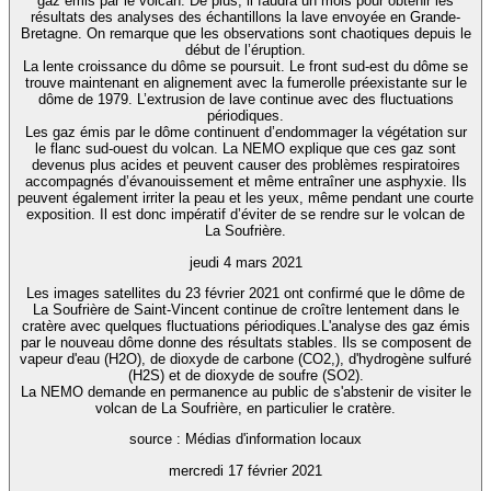
gaz émis par le volcan. De plus, il faudra un mois pour obtenir les
résultats des analyses des échantillons la lave envoyée en Grande-
Bretagne. On remarque que les observations sont chaotiques depuis le
début de l’éruption.
La lente croissance du dôme se poursuit. Le front sud-est du dôme se
trouve maintenant en alignement avec la fumerolle préexistante sur le
dôme de 1979. L’extrusion de lave continue avec des fluctuations
périodiques.
Les gaz émis par le dôme continuent d’endommager la végétation sur
le flanc sud-ouest du volcan. La NEMO explique que ces gaz sont
devenus plus acides et peuvent causer des problèmes respiratoires
accompagnés d’évanouissement et même entraîner une asphyxie. Ils
peuvent également irriter la peau et les yeux, même pendant une courte
exposition. Il est donc impératif d’éviter de se rendre sur le volcan de
La Soufrière.
jeudi 4 mars 2021
Les images satellites du 23 février 2021 ont confirmé que le dôme de
La Soufrière de Saint-Vincent continue de croître lentement dans le
cratère avec quelques fluctuations périodiques.L'analyse des gaz émis
par le nouveau dôme donne des résultats stables. Ils se composent de
vapeur d'eau (H2O), de dioxyde de carbone (CO2,), d'hydrogène sulfuré
(H2S) et de dioxyde de soufre (SO2).
La NEMO demande en permanence au public de s'abstenir de visiter le
volcan de La Soufrière, en particulier le cratère.
source : Médias d'information locaux
mercredi 17 février 2021