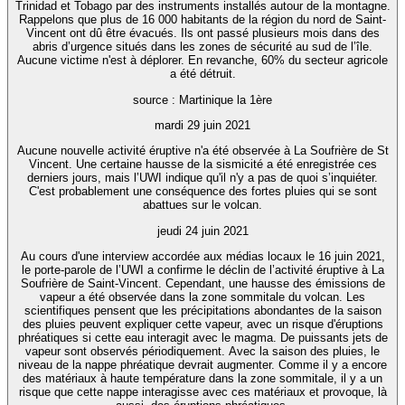
Trinidad et Tobago par des instruments installés autour de la montagne.
Rappelons que plus de 16 000 habitants de la région du nord de Saint-
Vincent ont dû être évacués. Ils ont passé plusieurs mois dans des
abris d’urgence situés dans les zones de sécurité au sud de l’île.
Aucune victime n'est à déplorer. En revanche, 60% du secteur agricole
a été détruit.
source : Martinique la 1ère
mardi 29 juin 2021
Aucune nouvelle activité éruptive n'a été observée à La Soufrière de St
Vincent. Une certaine hausse de la sismicité a été enregistrée ces
derniers jours, mais l’UWI indique qu'il n'y a pas de quoi s’inquiéter.
C'est probablement une conséquence des fortes pluies qui se sont
abattues sur le volcan.
jeudi 24 juin 2021
Au cours d'une interview accordée aux médias locaux le 16 juin 2021,
le porte-parole de l’UWI a confirme le déclin de l’activité éruptive à La
Soufrière de Saint-Vincent. Cependant, une hausse des émissions de
vapeur a été observée dans la zone sommitale du volcan. Les
scientifiques pensent que les précipitations abondantes de la saison
des pluies peuvent expliquer cette vapeur, avec un risque d'éruptions
phréatiques si cette eau interagit avec le magma. De puissants jets de
vapeur sont observés périodiquement. Avec la saison des pluies, le
niveau de la nappe phréatique devrait augmenter. Comme il y a encore
des matériaux à haute température dans la zone sommitale, il y a un
risque que cette nappe interagisse avec ces matériaux et provoque, là