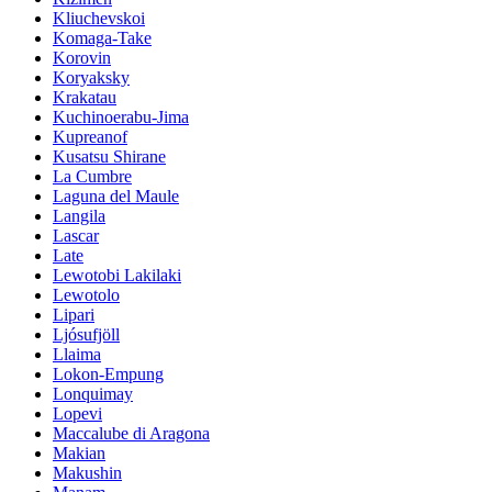
Kliuchevskoi
Komaga-Take
Korovin
Koryaksky
Krakatau
Kuchinoerabu-Jima
Kupreanof
Kusatsu Shirane
La Cumbre
Laguna del Maule
Langila
Lascar
Late
Lewotobi Lakilaki
Lewotolo
Lipari
Ljósufjöll
Llaima
Lokon-Empung
Lonquimay
Lopevi
Maccalube di Aragona
Makian
Makushin