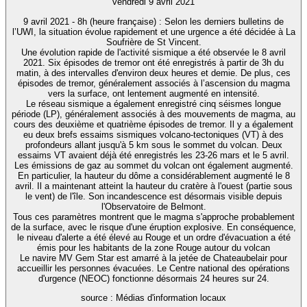
vendredi 9 avril 2021
9 avril 2021 - 8h (heure française) : Selon les derniers bulletins de
l’UWI, la situation évolue rapidement et une urgence a été décidée à La
Soufrière de St Vincent.
Une évolution rapide de l'activité sismique a été observée le 8 avril
2021. Six épisodes de tremor ont été enregistrés à partir de 3h du
matin, à des intervalles d'environ deux heures et demie. De plus, ces
épisodes de tremor, généralement associés à l’ascension du magma
vers la surface, ont lentement augmenté en intensité.
Le réseau sismique a également enregistré cinq séismes longue
période (LP), généralement associés à des mouvements de magma, au
cours des deuxième et quatrième épisodes de tremor. Il y a également
eu deux brefs essaims sismiques volcano-tectoniques (VT) à des
profondeurs allant jusqu'à 5 km sous le sommet du volcan. Deux
essaims VT avaient déjà été enregistrés les 23-26 mars et le 5 avril.
Les émissions de gaz au sommet du volcan ont également augmenté.
En particulier, la hauteur du dôme a considérablement augmenté le 8
avril. Il a maintenant atteint la hauteur du cratère à l'ouest (partie sous
le vent) de l'île. Son incandescence est désormais visible depuis
l'Observatoire de Belmont.
Tous ces paramètres montrent que le magma s'approche probablement
de la surface, avec le risque d'une éruption explosive. En conséquence,
le niveau d'alerte a été élevé au Rouge et un ordre d'évacuation a été
émis pour les habitants de la zone Rouge autour du volcan
Le navire MV Gem Star est amarré à la jetée de Chateaubelair pour
accueillir les personnes évacuées. Le Centre national des opérations
d'urgence (NEOC) fonctionne désormais 24 heures sur 24.
source : Médias d'information locaux