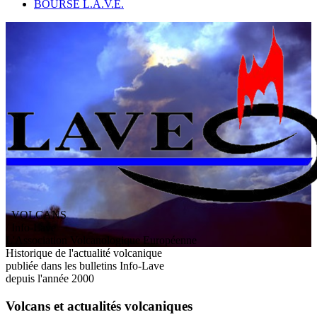
BOURSE L.A.V.E.
VOLCANS
/ Info-Lave
L
'
A
ssociation
V
olcanologique
E
uropéenne
Historique de l'actualité volcanique
publiée dans les bulletins Info-Lave
depuis l'année 2000
Volcans et actualités volcaniques