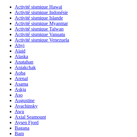
Activité sismique Hawaï
Activité sismique Indonésie
Activité sismique Islande
Activité sismique Myanmar
Activité sismique Taïwan
Activité sismique Vanuatu
Activité sismique Venezuela
Ahyi
Alaid
Alaska
Anatahan
Aniakchak
Aoba
Arenal
Asama
Askja
Aso
Augustine
Avachinsky
Awu
Axial Seamount
Aysen Fjord
Bagana
Bam