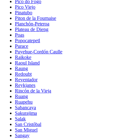
Pico do Fogo
Pico Viejo
Pinatubo
Piton de la Fournaise
Planchón-Peteroa
Plateau de Dieng
Poas
Popocatepetl
Purace
Puyehue-Cordón Caulle
Raikoke
Raoul Island
Raung
Redoubt
Reventador
Reykjanes
Rincón de la Vieja
Ruang
Ruapehu
Sabancaya
Sakurajima
Salak
San Cristóbal
San Miguel
Sangay