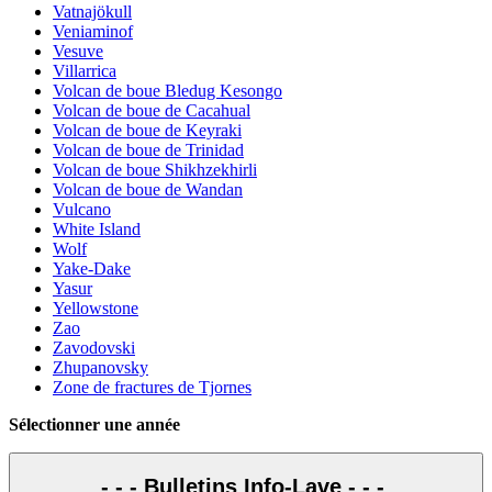
Vatnajökull
Veniaminof
Vesuve
Villarrica
Volcan de boue Bledug Kesongo
Volcan de boue de Cacahual
Volcan de boue de Keyraki
Volcan de boue de Trinidad
Volcan de boue Shikhzekhirli
Volcan de boue de Wandan
Vulcano
White Island
Wolf
Yake-Dake
Yasur
Yellowstone
Zao
Zavodovski
Zhupanovsky
Zone de fractures de Tjornes
Sélectionner une année
- - - Bulletins Info-Lave - - -