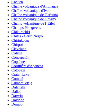
Chaiten
Chaîne volcanique d'Antillanca
Chaîne_volcanique d'Ivao
Chaîne volcanique de Garbuna
Chaîne volcanique de Grozny
Champ volcanique de l 'Eifel
Champs Phlegreens
Chikurachki
Chiles - Cerro Negro
Chirinkotan
Chirpoi
Cleveland
Colima
Concepción
Copahue
Cordillère d'Apaneca
Cotopaxi
Crater Lake
Cumbal
Cumbre Vieja
Dalaffilla
Dallol
Darwin
Davidof
Dempo