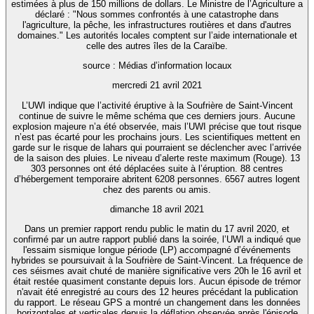
estimées à plus de 150 millions de dollars. Le Ministre de l’Agriculture a
déclaré : "Nous sommes confrontés à une catastrophe dans
l'agriculture, la pêche, les infrastructures routières et dans d'autres
domaines." Les autorités locales comptent sur l’aide internationale et
celle des autres îles de la Caraïbe.
source : Médias d’information locaux
mercredi 21 avril 2021
L’UWI indique que l’activité éruptive à la Soufrière de Saint-Vincent
continue de suivre le même schéma que ces derniers jours. Aucune
explosion majeure n’a été observée, mais l’UWI précise que tout risque
n’est pas écarté pour les prochains jours. Les scientifiques mettent en
garde sur le risque de lahars qui pourraient se déclencher avec l’arrivée
de la saison des pluies. Le niveau d’alerte reste maximum (Rouge). 13
303 personnes ont été déplacées suite à l’éruption. 88 centres
d’hébergement temporaire abritent 6208 personnes. 6567 autres logent
chez des parents ou amis.
dimanche 18 avril 2021
Dans un premier rapport rendu public le matin du 17 avril 2020, et
confirmé par un autre rapport publié dans la soirée, l’UWI a indiqué que
l'essaim sismique longue période (LP) accompagné d’événements
hybrides se poursuivait à la Soufrière de Saint-Vincent. La fréquence de
ces séismes avait chuté de manière significative vers 20h le 16 avril et
était restée quasiment constante depuis lors. Aucun épisode de trémor
n'avait été enregistré au cours des 12 heures précédant la publication
du rapport. Le réseau GPS a montré un changement dans les données
horizontales et verticales depuis la déflation observée après l'épisode