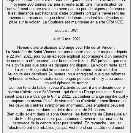
moyenne 208 tonnes par jour et reste actif. Une intensification de
l’activité peut encore avoir lieu avec pas ou peu de signes précurseurs.
Il est demandé aux habitants d'être prudents lorsqu'ils traversent les
ravines en raison du risque élevé de lahars pendant les périodes de
pluie sur le volcan. La Soufrière est maintenue en alerte ORANGE.
source : UWI
jeudi 6 mai 2021
Niveau d’alerte abaissé à Orange pour l’île de St Vincent
La Soufrière de Saint-Vincent n’a pas montré d’activité majeure depuis
le 22 avril 2021, jour où un épisode explosif accompagné d’un panache
de cendres a été observé pour la dernière fois. L’UWI prévient que cela
ne signifie pas que tous les dangers ont disparu. Le volcan reste actif.
La zone Rouge établie autour de La Soufrière reste interdite.
Au cours des dernières 24 heures, on a enregistré quelques séismes
hybrides et volcano-tectoniques longue période, et il n'y a eu aucun
nouvel épisode de tremor.
Compte tenu du faible niveau d'activité actuel, il a été décidé que le
niveau d'alerte pour St Vincent - qui était au Rouge depuis le 8 avril -
serait abaissé à Orange le 6 mai 2021. La couleur Orange signifie qu'il y
a toujours un niveau élevé de sismicité ou d'activité fumerollienne ou
les deux ou d'autres symptômes anormaux. Des éruptions peuvent
survenir dans un délai de moins de 24 heures.
Bien qu'ils soient dans la zone Orange, les habitants de Chateaubelair
et de Fitz Hughes ne sont pas autorisés à revenir chez eux car le
nettoyage de la cendre n'est pas terminé. En revanche, l'eau et
l'électricité ont été rétablies jusqu'à Richmond sur la côte nord-ouest.