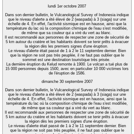
lundi 1er octobre 2007
Dans son dernier bulletin, le Vulcanological Survey of Indonesia indique
que le niveau d'alerte a été élevé de 2 (waspada) à 3 (siaga) sur une
échelle de 4. En effet, l'activité sismique est en hausse, ainsi que la
température du lac où la composition chimique de l'eau s'est modifiée,
de même que sa couleur qui a viré du vert au blanc.
Il est recommandé aux personnes de respecter une zone de sécurité de
5 km autour du cratère et les habitants doivent se tenir prêts à évacuer
la région dès les premiers signes d'une éruption.
Le niveau d'alerte était passé de 1 à 2 le 11 septembre dernier. Bien
que la région ne soit pas très peuplée, il ne faut pas oublier que le
sommet est une destination touristique très prisée.
La dernière éruption du Kelud remonte à 1900. Le volcan a tué plus de
15 000 personnes depuis 1500, avec en particulier 10 000 victimes lors
de l'éruption de 1586.
dimanche 30 septembre 2007
Dans son dernier bulletin, le Vulcanological Survey of Indonesia indique
que le niveau d'alerte a été élevé de 2 (waspada) à 3 (siaga) sur une
échelle de 4. En effet, l'activité sismique est en hausse, ainsi que la
température du lac où la composition chimique de l'eau s'est modifiée,
de même que sa couleur qui a viré du vert au blanc.
Il est recommandé aux personnes de respecter une zone de sécurité de
5 km autour du cratère et les habitants doivent se tenir prêts à évacuer
la région dès les premiers signes d'une éruption.
Le niveau d'alerte était passé de 1 à 2 le 11 septembre dernier. Bien
que la région ne soit pas très peuplée, il ne faut pas oublier que le