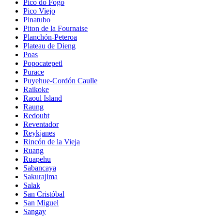
Pico do Fogo
Pico Viejo
Pinatubo
Piton de la Fournaise
Planchón-Peteroa
Plateau de Dieng
Poas
Popocatepetl
Purace
Puyehue-Cordón Caulle
Raikoke
Raoul Island
Raung
Redoubt
Reventador
Reykjanes
Rincón de la Vieja
Ruang
Ruapehu
Sabancaya
Sakurajima
Salak
San Cristóbal
San Miguel
Sangay