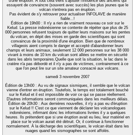
d'une éruption. À tout cela vient s'ajouter l'influence des anciens qui
essayent de convaincre (souvent avec succès) les plus jeunes que le
volcan n'entrera pas en éruption.
Pas évident de s'y retrouver pour actualiser INFOLAVE de manière
fiable...!
Édition de 19h00 : Il n'y a rien de vraiment nouveau ce soir sur le
Kelud. La presse indonésienne se contente de répéter que plus de 25
000 personnes refusent toujours de quitter leurs maisons sur les pentes
du volcan, en dépit des mises en garde des scientifiques qui sont
convaincus de la proximité d'une éruption. Bien que de nombreux
villageois aient compris le danger et accepté d'abandonner leurs
champs et leurs animaux, seulement 12 000 personnes sur les 38 000
vivant à moins de 10 km du volcan sont allées se mettre en sécurité
dans les abris temporaires.Quelle que soit la situation, le lac dans le
cratère n'a pas débordé et il n'y a pas de victimes, contrairement à ce
que l'on peut lire sur un site amateur consacré aux volcans.
samedi 3 novembre 2007
Édition de 13h00 : Au vu de signaux sismiques, il semble que le volcan
vienne d'entrer en éruption. Toutefois, le temps est totalement bouché
sur le Kelud et il est impossible de voir ce qui se passe réellement.
D'autres informations seront communiquées dans les meilleurs délais.
Édition de 20h30 : Aux dernières nouvelles, il n'y a pas eu d'éruption
sur le Kelud !! C'est ce que viennent de déclarer les volcanologues
indonésiens, infirmant donc les informations livrées il y a quelques
heures. Ils prétendent que si une éruption avait eu lieu, leur matériel en
place sur le volcan aurait été détruit. Or, il continue à fonctionner
normalement. À la décharge des scientifiques, le volcan était dans les
nuages quand les sismographes se sont affolés.