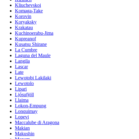
Kliuchevskoi
Komaga-Take
Korovin
Koryaksky
Krakatau
Kuchinoerabu-Jima
Kupreanof
Kusatsu Shirane
La Cumbre
Laguna del Maule
Langila
Lascar
Late
Lewotobi Lakilaki
Lewotolo
Lipari
Ljósufjöll
Llaima
Lokon-Empung
Lonquimay
Lopevi
Maccalube di Aragona
Makian
Makushin