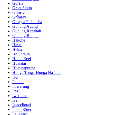
Gorely
Great Sitkin
Grimsvötn
Grímsey
Guagua Pichincha
Gunung Agung
Gunung Ranakah
Gunung Rinjani
Hakone
Havre
Hekla
Holuhraun
Home Reef
Hualalai
Huaynaputina
Hunga Tonga-Hunga Ha 'apai
Ibu
Iliamna
Ili werung
Irazú
Iwo-Jima
Iya
Iztaccíhuatl
Île de Ritter
Île Heard