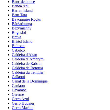
Banc de ponce
Banda Api
Barren Island
Batu Tara
Bayonnaise Rocks
Bárðarbunga
Bezymianny
Bogoslof
Brava
Bristol Island
Bulusan
Cabulco
Caldeira d'Akan
Caldeira d 'Ambrym
Caldeira de Rabaul
Caldeira de Rotorua
Caldeira du Tengger
Callaqui
Canal de la Dominique
Canlaon
Cayambe
Cereme
Cerro Azul
Cerro Hudson
Cerro Machin