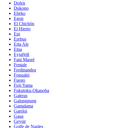
Dofen
Dukono
Ebeko
Egon
El Chichón
El Hierro
Epi
Erebus
Erta Ale
Etna
Eyjafjöll
Fani Maoré
Fentale
Ferdinandea
Fonualei
Fuego
Fuji-Yama
Fukutoku-Okanoba
Galeras
Galunggung
Gamalama
Gareloi
Gaua
Geysir
Golfe de Naples