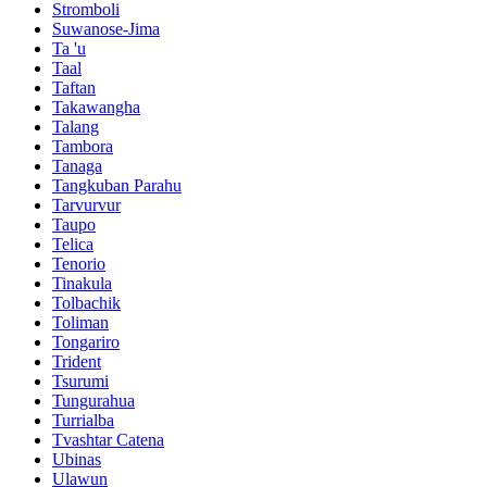
Stromboli
Suwanose-Jima
Ta 'u
Taal
Taftan
Takawangha
Talang
Tambora
Tanaga
Tangkuban Parahu
Tarvurvur
Taupo
Telica
Tenorio
Tinakula
Tolbachik
Toliman
Tongariro
Trident
Tsurumi
Tungurahua
Turrialba
Tvashtar Catena
Ubinas
Ulawun