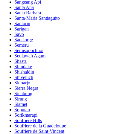
Sangeang Api
Santa Ana
Santa Barbara
Santa-Maria Santiaguito
Santorin
Sarigan
Savo
Sao Jorge
Semeru
Semisopochnoi
Seulawah Agam
Shasta
Shindake
Shishaldin
Shiveluch
Sidoarjo
Sierra Negra
Sinabung
Sirung
Slamet
Soputan
Sorikmarapi
Soufriere Hills
Soufriere de la Guadeloupe
Soufriere de Saint-Vincent