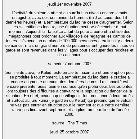
jeudi 1er novembre 2007
L'activité du volcan a atteint aujourd'hui un niveau encore jamais
enregistré, avec des centaines de tremors (570 au cours des 18
dernières heures) et la température du lac ne cesse d'augmenter. Selon
les scientifiques locaux, une éruption peut se déclencher à tout
moment. Aujourd'hui, la police a fait du porte à porte et a utilisé des
mégaphones pour ordonner aux villageois de regagner les camps de
tentes. L'évacuation de plus de 100 000 personnes a eu lieu il y a deux
semaines, mais un grand nombre de personnes ont ignoré les mises en
garde et sont revenues dans les villages pour s'occuper des récoltes et
des animaux.
samedi 27 octobre 2007
Sur l'île de Java, le Kelud reste en alerte maximale et une éruption peut
se produire à tout moment. La température du lac dans le cratère a
encore augmenté au cours des dernières heures. La sismicité est
encore présente, aussi bien en surface qu'en profondeur. Les autorités
ont toujours des difficultés à convaincre la population du danger de la
situation. En effet, beaucoup de villageois font confiance à leurs aînés
et surtout au juru kunci (le gardien du Kelud) qui prétend que le volcan
ne vas pas entrer en éruption pour le moment et que cette dernière
n'aura pas lieu avant sept mois et au plus tard le milieu de l'année
2008.
source : The Times
jeudi 25 octobre 2007