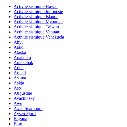
Activité sismique Hawaï
Activité sismique Indonésie
Activité sismique Islande
Activité sismique Myanmar
Activité sismique Taïwan
Activité sismique Vanuatu
Activité sismique Venezuela
Ahyi
Alaid
Alaska
Anatahan
Aniakchak
Aoba
Arenal
Asama
Askja
Aso
Augustine
Avachinsky
Awu
Axial Seamount
Aysen Fjord
Bagana
Bam