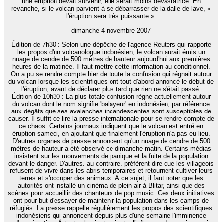
une éruption devait survenir, elle serait moins dévastatrice. En
revanche, si le volcan parvient à se débarrasser de la dalle de lave, «
l'éruption sera très puissante ».
dimanche 4 novembre 2007
Édition de 7h30 : Selon une dépêche de l'agence Reuters qui rapporte
les propos d'un volcanologue indonésien, le volcan aurait émis un
nuage de cendre de 500 mètres de hauteur aujourd'hui aux premières
heures de la matinée. Il faut mettre cette information au conditionnel.
On a pu se rendre compte hier de toute la confusion qui régnait autour
du volcan lorsque les scientifiques ont tout d'abord annoncé le début de
l'éruption, avant de déclarer plus tard que rien ne s'était passé.
Édition de 10h30 : La plus totale confusion règne actuellement autour
du volcan dont le nom signifie 'balayeur' en indonésien, par référence
aux dégâts que ses avalanches incandescentes sont susceptibles de
causer. Il suffit de lire la presse internationale pour se rendre compte de
ce chaos. Certains journaux indiquent que le volcan est entré en
éruption samedi, en ajoutant que finalement l'éruption n'a pas eu lieu.
D'autres organes de presse annoncent qu'un nuage de cendre de 500
mètres de hauteur a été observé ce dimanche matin. Certains médias
insistent sur les mouvements de panique et la fuite de la population
devant le danger. D'autres, au contraire, préfèrent dire que les villageois
refusent de vivre dans les abris temporaires et retournent cultiver leurs
terres et s'occuper des animaux. A ce sujet, il faut noter que les
autorités ont installé un cinéma de plein air à Blitar, ainsi que des
scènes pour accueillir des chanteurs de pop music. Ces deux initiatives
ont pour but d'essayer de maintenir la population dans les camps de
réfugiés. La presse rappelle régulièrement les propos des scientifiques
indonésiens qui annoncent depuis plus d'une semaine l'imminence