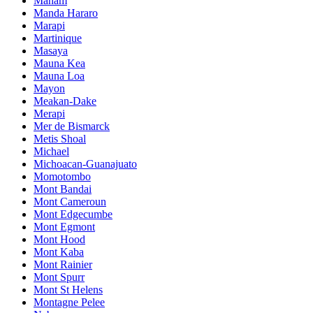
Manam
Manda Hararo
Marapi
Martinique
Masaya
Mauna Kea
Mauna Loa
Mayon
Meakan-Dake
Merapi
Mer de Bismarck
Metis Shoal
Michael
Michoacan-Guanajuato
Momotombo
Mont Bandai
Mont Cameroun
Mont Edgecumbe
Mont Egmont
Mont Hood
Mont Kaba
Mont Rainier
Mont Spurr
Mont St Helens
Montagne Pelee