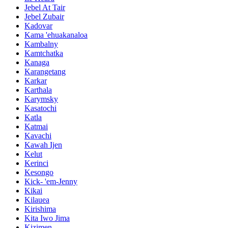
Jebel At Tair
Jebel Zubair
Kadovar
Kama 'ehuakanaloa
Kambalny
Kamtchatka
Kanaga
Karangetang
Karkar
Karthala
Karymsky
Kasatochi
Katla
Katmai
Kavachi
Kawah Ijen
Kelut
Kerinci
Kesongo
Kick- 'em-Jenny
Kikai
Kilauea
Kirishima
Kita Iwo Jima
Kizimen