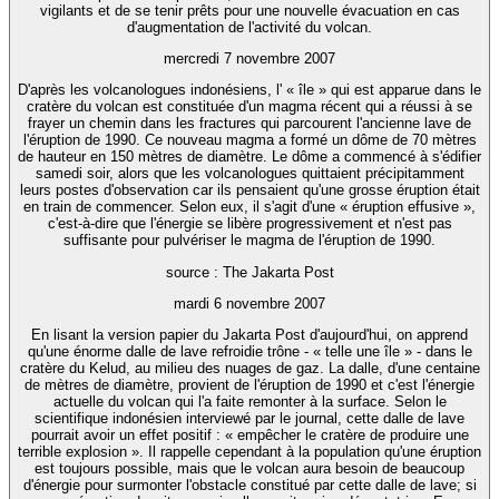
vigilants et de se tenir prêts pour une nouvelle évacuation en cas
d'augmentation de l'activité du volcan.
mercredi 7 novembre 2007
D'après les volcanologues indonésiens, l' « île » qui est apparue dans le
cratère du volcan est constituée d'un magma récent qui a réussi à se
frayer un chemin dans les fractures qui parcourent l'ancienne lave de
l'éruption de 1990. Ce nouveau magma a formé un dôme de 70 mètres
de hauteur en 150 mètres de diamètre. Le dôme a commencé à s'édifier
samedi soir, alors que les volcanologues quittaient précipitamment
leurs postes d'observation car ils pensaient qu'une grosse éruption était
en train de commencer. Selon eux, il s'agit d'une « éruption effusive »,
c'est-à-dire que l'énergie se libère progressivement et n'est pas
suffisante pour pulvériser le magma de l'éruption de 1990.
source : The Jakarta Post
mardi 6 novembre 2007
En lisant la version papier du Jakarta Post d'aujourd'hui, on apprend
qu'une énorme dalle de lave refroidie trône - « telle une île » - dans le
cratère du Kelud, au milieu des nuages de gaz. La dalle, d'une centaine
de mètres de diamètre, provient de l'éruption de 1990 et c'est l'énergie
actuelle du volcan qui l'a faite remonter à la surface. Selon le
scientifique indonésien interviewé par le journal, cette dalle de lave
pourrait avoir un effet positif : « empêcher le cratère de produire une
terrible explosion ». Il rappelle cependant à la population qu'une éruption
est toujours possible, mais que le volcan aura besoin de beaucoup
d'énergie pour surmonter l'obstacle constitué par cette dalle de lave; si