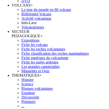
DVD
VOLCANS
+
Le tour du monde en 80 volcans
Référentiel Volcans
Activité volcanique
Info-Lave
Volcanologues
SECTEUR
PEDAGOGIQUE
+
Expositions
Fiche les volcans
Fiche les roches volcaniques
Fiche classification des roches magmatiques
Fiche minéraux du volcanisme
Fiche les nuées ardentes
Les grandes catastrophes
Maquettes et Quiz
THEMATIQUES
+
Histoire
Science
Risques volcaniques
Eruption
Découverte
Peintures
...