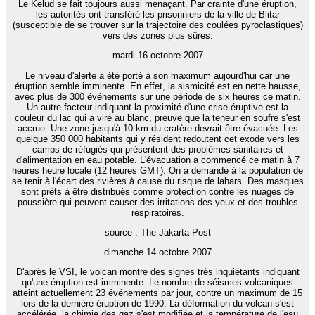
Le Kelud se fait toujours aussi menaçant. Par crainte d'une éruption,
les autorités ont transféré les prisonniers de la ville de Blitar
(susceptible de se trouver sur la trajectoire des coulées pyroclastiques)
vers des zones plus sûres.
mardi 16 octobre 2007
Le niveau d'alerte a été porté à son maximum aujourd'hui car une
éruption semble imminente. En effet, la sismicité est en nette hausse,
avec plus de 300 événements sur une période de six heures ce matin.
Un autre facteur indiquant la proximité d'une crise éruptive est la
couleur du lac qui a viré au blanc, preuve que la teneur en soufre s'est
accrue. Une zone jusqu'à 10 km du cratère devrait être évacuée. Les
quelque 350 000 habitants qui y résident redoutent cet exode vers les
camps de réfugiés qui présentent des problèmes sanitaires et
d'alimentation en eau potable. L'évacuation a commencé ce matin à 7
heures heure locale (12 heures GMT). On a demandé à la population de
se tenir à l'écart des rivières à cause du risque de lahars. Des masques
sont prêts à être distribués comme protection contre les nuages de
poussière qui peuvent causer des irritations des yeux et des troubles
respiratoires.
source : The Jakarta Post
dimanche 14 octobre 2007
D'après le VSI, le volcan montre des signes très inquiétants indiquant
qu'une éruption est imminente. Le nombre de séismes volcaniques
atteint actuellement 23 événements par jour, contre un maximum de 15
lors de la dernière éruption de 1990. La déformation du volcan s'est
accélérée, la chimie des gaz s'est modifiée et la température de l'eau