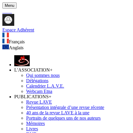
Menu
Espace Adhérent
Français
Anglais
L'ASSOCIATION
+
Qui sommes nous
Délégations
Calendrier L.A.V.E.
Webcam Etna
PUBLICATIONS
+
Revue LAVE
Présentation intégrale d’une revue récente
40 ans de la revue LAVE à la une
Portraits de quelques uns de nos auteurs
Mémoires
Livres