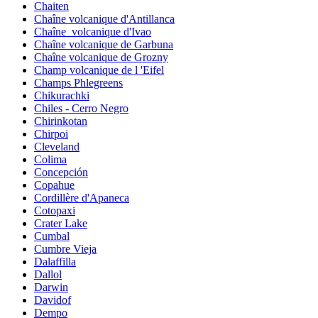
Chaiten
Chaîne volcanique d'Antillanca
Chaîne_volcanique d'Ivao
Chaîne volcanique de Garbuna
Chaîne volcanique de Grozny
Champ volcanique de l 'Eifel
Champs Phlegreens
Chikurachki
Chiles - Cerro Negro
Chirinkotan
Chirpoi
Cleveland
Colima
Concepción
Copahue
Cordillère d'Apaneca
Cotopaxi
Crater Lake
Cumbal
Cumbre Vieja
Dalaffilla
Dallol
Darwin
Davidof
Dempo