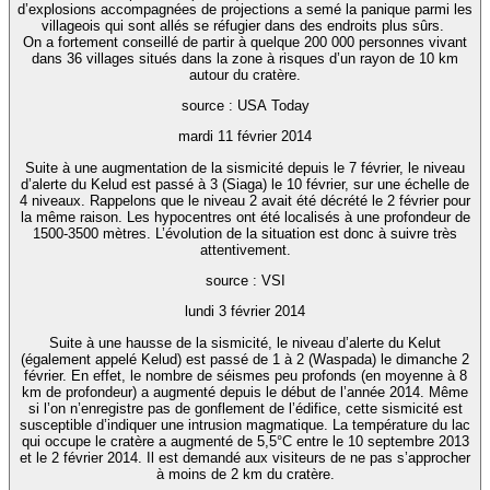
d’explosions accompagnées de projections a semé la panique parmi les
villageois qui sont allés se réfugier dans des endroits plus sûrs.
On a fortement conseillé de partir à quelque 200 000 personnes vivant
dans 36 villages situés dans la zone à risques d’un rayon de 10 km
autour du cratère.
source : USA Today
mardi 11 février 2014
Suite à une augmentation de la sismicité depuis le 7 février, le niveau
d’alerte du Kelud est passé à 3 (Siaga) le 10 février, sur une échelle de
4 niveaux. Rappelons que le niveau 2 avait été décrété le 2 février pour
la même raison. Les hypocentres ont été localisés à une profondeur de
1500-3500 mètres. L’évolution de la situation est donc à suivre très
attentivement.
source : VSI
lundi 3 février 2014
Suite à une hausse de la sismicité, le niveau d’alerte du Kelut
(également appelé Kelud) est passé de 1 à 2 (Waspada) le dimanche 2
février. En effet, le nombre de séismes peu profonds (en moyenne à 8
km de profondeur) a augmenté depuis le début de l’année 2014. Même
si l’on n’enregistre pas de gonflement de l’édifice, cette sismicité est
susceptible d’indiquer une intrusion magmatique. La température du lac
qui occupe le cratère a augmenté de 5,5°C entre le 10 septembre 2013
et le 2 février 2014. Il est demandé aux visiteurs de ne pas s’approcher
à moins de 2 km du cratère.