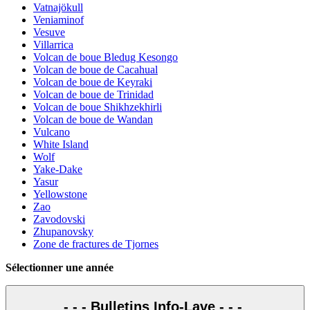
Vatnajökull
Veniaminof
Vesuve
Villarrica
Volcan de boue Bledug Kesongo
Volcan de boue de Cacahual
Volcan de boue de Keyraki
Volcan de boue de Trinidad
Volcan de boue Shikhzekhirli
Volcan de boue de Wandan
Vulcano
White Island
Wolf
Yake-Dake
Yasur
Yellowstone
Zao
Zavodovski
Zhupanovsky
Zone de fractures de Tjornes
Sélectionner une année
- - - Bulletins Info-Lave - - -