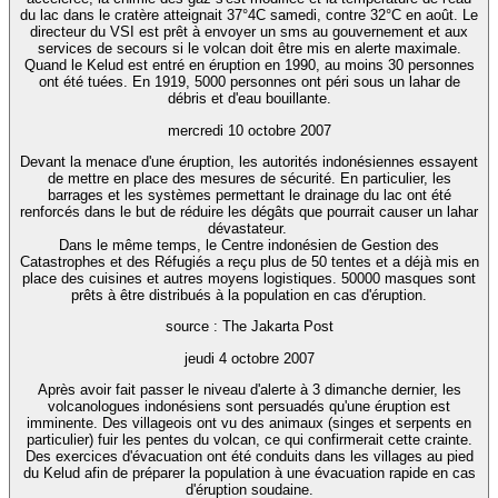
du lac dans le cratère atteignait 37°4C samedi, contre 32°C en août. Le
directeur du VSI est prêt à envoyer un sms au gouvernement et aux
services de secours si le volcan doit être mis en alerte maximale.
Quand le Kelud est entré en éruption en 1990, au moins 30 personnes
ont été tuées. En 1919, 5000 personnes ont péri sous un lahar de
débris et d'eau bouillante.
mercredi 10 octobre 2007
Devant la menace d'une éruption, les autorités indonésiennes essayent
de mettre en place des mesures de sécurité. En particulier, les
barrages et les systèmes permettant le drainage du lac ont été
renforcés dans le but de réduire les dégâts que pourrait causer un lahar
dévastateur.
Dans le même temps, le Centre indonésien de Gestion des
Catastrophes et des Réfugiés a reçu plus de 50 tentes et a déjà mis en
place des cuisines et autres moyens logistiques. 50000 masques sont
prêts à être distribués à la population en cas d'éruption.
source : The Jakarta Post
jeudi 4 octobre 2007
Après avoir fait passer le niveau d'alerte à 3 dimanche dernier, les
volcanologues indonésiens sont persuadés qu'une éruption est
imminente. Des villageois ont vu des animaux (singes et serpents en
particulier) fuir les pentes du volcan, ce qui confirmerait cette crainte.
Des exercices d'évacuation ont été conduits dans les villages au pied
du Kelud afin de préparer la population à une évacuation rapide en cas
d'éruption soudaine.