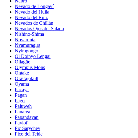
Nabro
Nevado de Longaví
Nevado del Huila
Nevado del Ruiz
Nevados de Chillán
Nevados Ojos del Salado
Nishino-Shima
Novarupta
Nyamuragira
Nyiragongo
Ol Doinyo Lengai
Ollagüe
Olympus Mons
Ontake
Öræfajökull
Oyama
Pacaya
Pagan
Pago
Paluweh
Panarea
Papandayan
Pavlof
Pic Sarychev
Pico del Teide