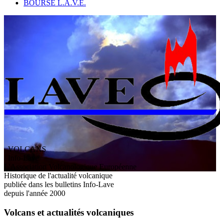
BOURSE L.A.V.E.
VOLCANS
/ Info-Lave
L
'
A
ssociation
V
olcanologique
E
uropéenne
Historique de l'actualité volcanique
publiée dans les bulletins Info-Lave
depuis l'année 2000
Volcans et actualités volcaniques