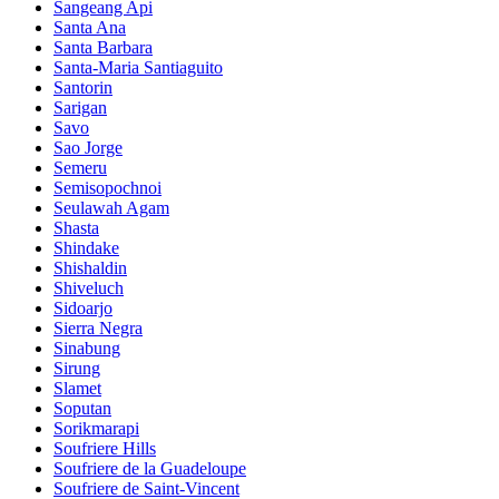
Sangeang Api
Santa Ana
Santa Barbara
Santa-Maria Santiaguito
Santorin
Sarigan
Savo
Sao Jorge
Semeru
Semisopochnoi
Seulawah Agam
Shasta
Shindake
Shishaldin
Shiveluch
Sidoarjo
Sierra Negra
Sinabung
Sirung
Slamet
Soputan
Sorikmarapi
Soufriere Hills
Soufriere de la Guadeloupe
Soufriere de Saint-Vincent