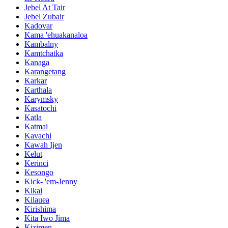
Jebel At Tair
Jebel Zubair
Kadovar
Kama 'ehuakanaloa
Kambalny
Kamtchatka
Kanaga
Karangetang
Karkar
Karthala
Karymsky
Kasatochi
Katla
Katmai
Kavachi
Kawah Ijen
Kelut
Kerinci
Kesongo
Kick- 'em-Jenny
Kikai
Kilauea
Kirishima
Kita Iwo Jima
Kizimen