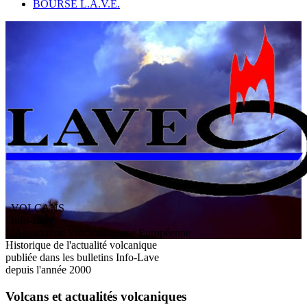
BOURSE L.A.V.E.
VOLCANS
/ Info-Lave
L
'
A
ssociation
V
olcanologique
E
uropéenne
Historique de l'actualité volcanique
publiée dans les bulletins Info-Lave
depuis l'année 2000
Volcans et actualités volcaniques