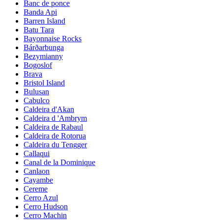
Banc de ponce
Banda Api
Barren Island
Batu Tara
Bayonnaise Rocks
Bárðarbunga
Bezymianny
Bogoslof
Brava
Bristol Island
Bulusan
Cabulco
Caldeira d'Akan
Caldeira d 'Ambrym
Caldeira de Rabaul
Caldeira de Rotorua
Caldeira du Tengger
Callaqui
Canal de la Dominique
Canlaon
Cayambe
Cereme
Cerro Azul
Cerro Hudson
Cerro Machin