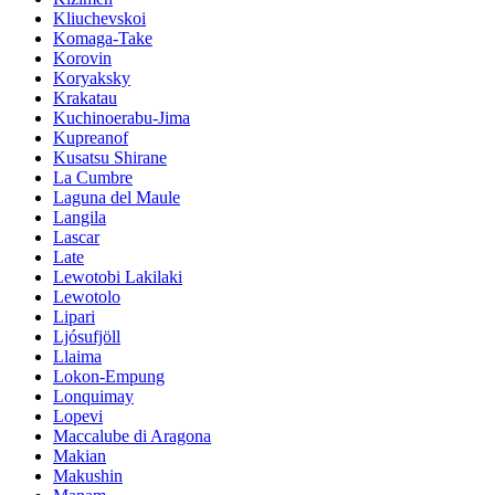
Kliuchevskoi
Komaga-Take
Korovin
Koryaksky
Krakatau
Kuchinoerabu-Jima
Kupreanof
Kusatsu Shirane
La Cumbre
Laguna del Maule
Langila
Lascar
Late
Lewotobi Lakilaki
Lewotolo
Lipari
Ljósufjöll
Llaima
Lokon-Empung
Lonquimay
Lopevi
Maccalube di Aragona
Makian
Makushin