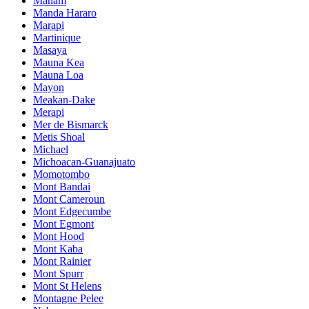
Manam
Manda Hararo
Marapi
Martinique
Masaya
Mauna Kea
Mauna Loa
Mayon
Meakan-Dake
Merapi
Mer de Bismarck
Metis Shoal
Michael
Michoacan-Guanajuato
Momotombo
Mont Bandai
Mont Cameroun
Mont Edgecumbe
Mont Egmont
Mont Hood
Mont Kaba
Mont Rainier
Mont Spurr
Mont St Helens
Montagne Pelee