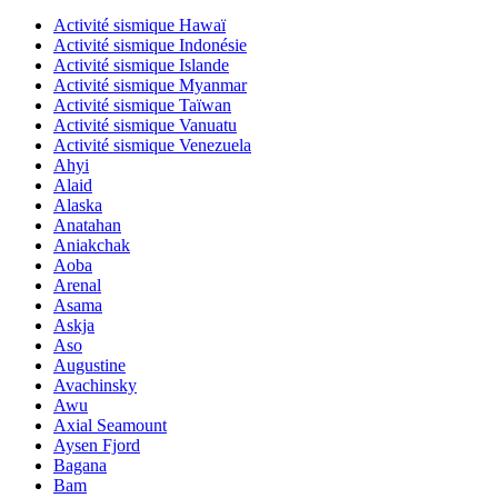
Activité sismique Hawaï
Activité sismique Indonésie
Activité sismique Islande
Activité sismique Myanmar
Activité sismique Taïwan
Activité sismique Vanuatu
Activité sismique Venezuela
Ahyi
Alaid
Alaska
Anatahan
Aniakchak
Aoba
Arenal
Asama
Askja
Aso
Augustine
Avachinsky
Awu
Axial Seamount
Aysen Fjord
Bagana
Bam