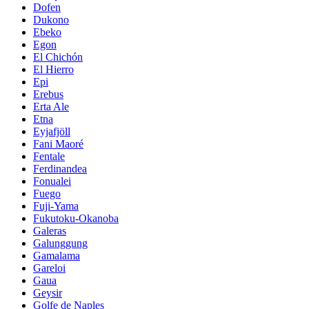
Dofen
Dukono
Ebeko
Egon
El Chichón
El Hierro
Epi
Erebus
Erta Ale
Etna
Eyjafjöll
Fani Maoré
Fentale
Ferdinandea
Fonualei
Fuego
Fuji-Yama
Fukutoku-Okanoba
Galeras
Galunggung
Gamalama
Gareloi
Gaua
Geysir
Golfe de Naples