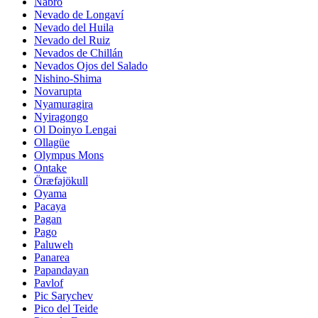
Nabro
Nevado de Longaví
Nevado del Huila
Nevado del Ruiz
Nevados de Chillán
Nevados Ojos del Salado
Nishino-Shima
Novarupta
Nyamuragira
Nyiragongo
Ol Doinyo Lengai
Ollagüe
Olympus Mons
Ontake
Öræfajökull
Oyama
Pacaya
Pagan
Pago
Paluweh
Panarea
Papandayan
Pavlof
Pic Sarychev
Pico del Teide