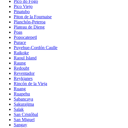
Pico do Fogo
Pico Viejo
Pinatubo
Piton de la Fournaise
Planchón-Peteroa
Plateau de Dieng
Poas
Popocatepetl
Purace
Puyehue-Cordón Caulle
Raikoke
Raoul Island
Raung
Redoubt
Reventador
Reykjanes
Rincón de la Vieja
Ruang
Ruapehu
Sabancaya
Sakurajima
Salak
San Cristóbal
San Miguel
Sangay