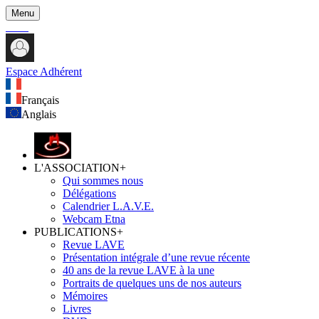
Menu
Espace Adhérent
Français
Anglais
L'ASSOCIATION
+
Qui sommes nous
Délégations
Calendrier L.A.V.E.
Webcam Etna
PUBLICATIONS
+
Revue LAVE
Présentation intégrale d’une revue récente
40 ans de la revue LAVE à la une
Portraits de quelques uns de nos auteurs
Mémoires
Livres