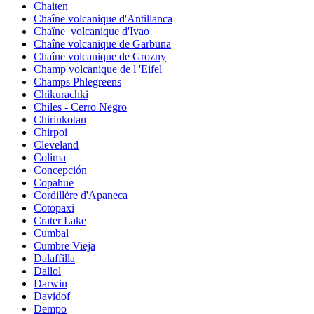
Chaiten
Chaîne volcanique d'Antillanca
Chaîne_volcanique d'Ivao
Chaîne volcanique de Garbuna
Chaîne volcanique de Grozny
Champ volcanique de l 'Eifel
Champs Phlegreens
Chikurachki
Chiles - Cerro Negro
Chirinkotan
Chirpoi
Cleveland
Colima
Concepción
Copahue
Cordillère d'Apaneca
Cotopaxi
Crater Lake
Cumbal
Cumbre Vieja
Dalaffilla
Dallol
Darwin
Davidof
Dempo