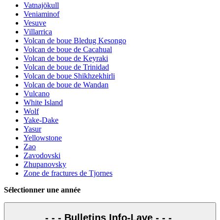
Vatnajökull
Veniaminof
Vesuve
Villarrica
Volcan de boue Bledug Kesongo
Volcan de boue de Cacahual
Volcan de boue de Keyraki
Volcan de boue de Trinidad
Volcan de boue Shikhzekhirli
Volcan de boue de Wandan
Vulcano
White Island
Wolf
Yake-Dake
Yasur
Yellowstone
Zao
Zavodovski
Zhupanovsky
Zone de fractures de Tjornes
Sélectionner une année
- - - Bulletins Info-Lave - - -