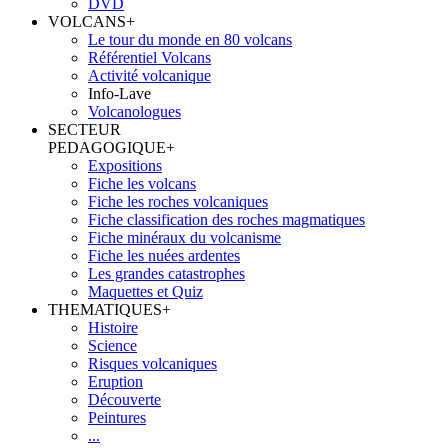
DVD
VOLCANS
+
Le tour du monde en 80 volcans
Référentiel Volcans
Activité volcanique
Info-Lave
Volcanologues
SECTEUR
PEDAGOGIQUE
+
Expositions
Fiche les volcans
Fiche les roches volcaniques
Fiche classification des roches magmatiques
Fiche minéraux du volcanisme
Fiche les nuées ardentes
Les grandes catastrophes
Maquettes et Quiz
THEMATIQUES
+
Histoire
Science
Risques volcaniques
Eruption
Découverte
Peintures
...