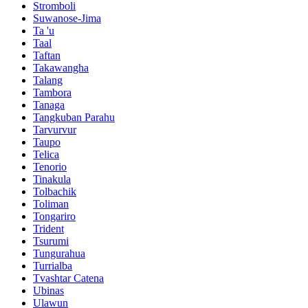
Stromboli
Suwanose-Jima
Ta 'u
Taal
Taftan
Takawangha
Talang
Tambora
Tanaga
Tangkuban Parahu
Tarvurvur
Taupo
Telica
Tenorio
Tinakula
Tolbachik
Toliman
Tongariro
Trident
Tsurumi
Tungurahua
Turrialba
Tvashtar Catena
Ubinas
Ulawun