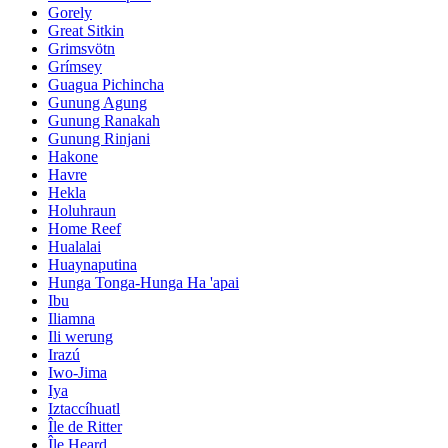
Gorely
Great Sitkin
Grimsvötn
Grímsey
Guagua Pichincha
Gunung Agung
Gunung Ranakah
Gunung Rinjani
Hakone
Havre
Hekla
Holuhraun
Home Reef
Hualalai
Huaynaputina
Hunga Tonga-Hunga Ha 'apai
Ibu
Iliamna
Ili werung
Irazú
Iwo-Jima
Iya
Iztaccíhuatl
Île de Ritter
Île Heard