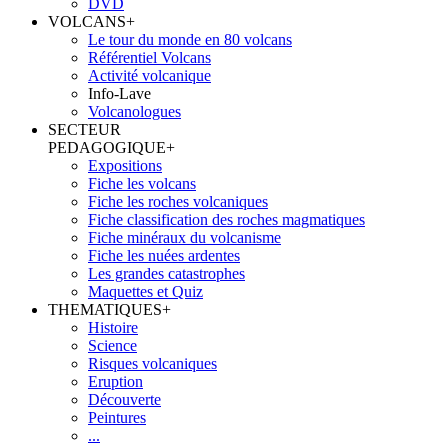
DVD
VOLCANS
+
Le tour du monde en 80 volcans
Référentiel Volcans
Activité volcanique
Info-Lave
Volcanologues
SECTEUR
PEDAGOGIQUE
+
Expositions
Fiche les volcans
Fiche les roches volcaniques
Fiche classification des roches magmatiques
Fiche minéraux du volcanisme
Fiche les nuées ardentes
Les grandes catastrophes
Maquettes et Quiz
THEMATIQUES
+
Histoire
Science
Risques volcaniques
Eruption
Découverte
Peintures
...