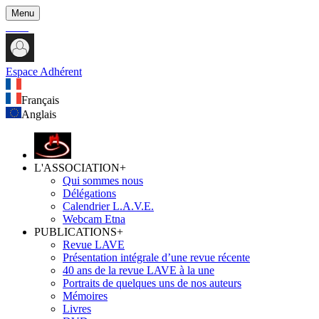
Menu
Espace Adhérent
Français
Anglais
L'ASSOCIATION
+
Qui sommes nous
Délégations
Calendrier L.A.V.E.
Webcam Etna
PUBLICATIONS
+
Revue LAVE
Présentation intégrale d’une revue récente
40 ans de la revue LAVE à la une
Portraits de quelques uns de nos auteurs
Mémoires
Livres