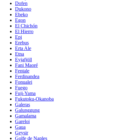
Dofen
Dukono
Ebeko
Egon
El Chichón
El Hierro
Epi
Erebus
Erta Ale
Etna
Eyjafjöll
Fani Maoré
Fentale
Ferdinandea
Fonualei
Fuego
Fuji-Yama
Fukutoku-Okanoba
Galeras
Galunggung
Gamalama
Gareloi
Gaua
Geysir
Golfe de Naples