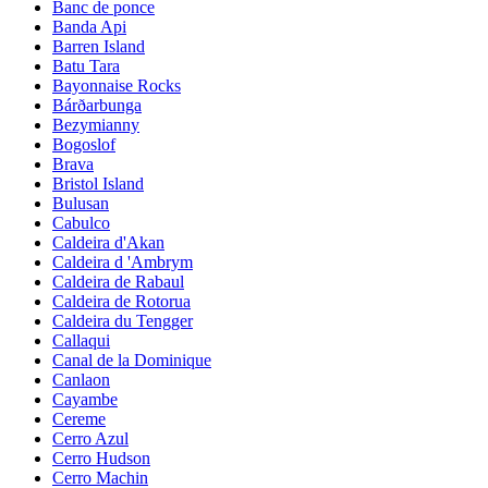
Banc de ponce
Banda Api
Barren Island
Batu Tara
Bayonnaise Rocks
Bárðarbunga
Bezymianny
Bogoslof
Brava
Bristol Island
Bulusan
Cabulco
Caldeira d'Akan
Caldeira d 'Ambrym
Caldeira de Rabaul
Caldeira de Rotorua
Caldeira du Tengger
Callaqui
Canal de la Dominique
Canlaon
Cayambe
Cereme
Cerro Azul
Cerro Hudson
Cerro Machin