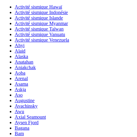
Activité sismique Hawaï
Activité sismique Indonésie
Activité sismique Islande
Activité sismique Myanmar
Activité sismique Taïwan
Activité sismique Vanuatu
Activité sismique Venezuela
Ahyi
Alaid
Alaska
Anatahan
Aniakchak
Aoba
Arenal
Asama
Askja
Aso
Augustine
Avachinsky
Awu
Axial Seamount
Aysen Fjord
Bagana
Bam