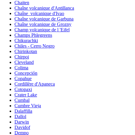
Chaiten
Chaîne volcanique d'Antillanca
Chaîne_volcanique d'Ivao
Chaîne volcanique de Garbuna
Chaîne volcanique de Grozny
Champ volcanique de l 'Eifel
Champs Phlegreens
Chikurachki
Chiles - Cerro Negro
Chirinkotan
Chirpoi
Cleveland
Colima
Concepción
Copahue
Cordillère d'Apaneca
Cotopaxi
Crater Lake
Cumbal
Cumbre Vieja
Dalaffilla
Dallol
Darwin
Davidof
Dempo