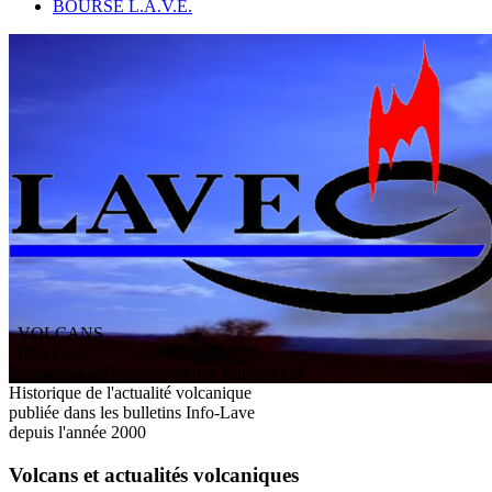
BOURSE L.A.V.E.
VOLCANS
/ Info-Lave
L
'
A
ssociation
V
olcanologique
E
uropéenne
Historique de l'actualité volcanique
publiée dans les bulletins Info-Lave
depuis l'année 2000
Volcans et actualités volcaniques