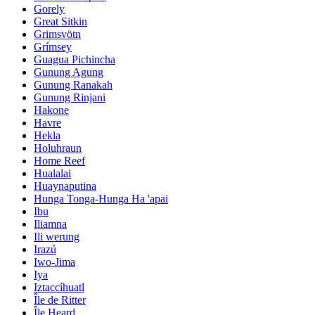
Gorely
Great Sitkin
Grimsvötn
Grímsey
Guagua Pichincha
Gunung Agung
Gunung Ranakah
Gunung Rinjani
Hakone
Havre
Hekla
Holuhraun
Home Reef
Hualalai
Huaynaputina
Hunga Tonga-Hunga Ha 'apai
Ibu
Iliamna
Ili werung
Irazú
Iwo-Jima
Iya
Iztaccíhuatl
Île de Ritter
Île Heard