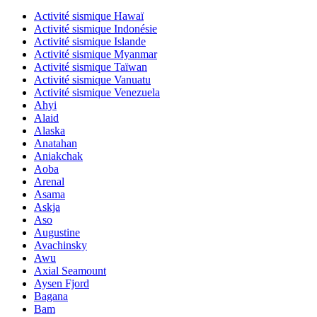
Activité sismique Hawaï
Activité sismique Indonésie
Activité sismique Islande
Activité sismique Myanmar
Activité sismique Taïwan
Activité sismique Vanuatu
Activité sismique Venezuela
Ahyi
Alaid
Alaska
Anatahan
Aniakchak
Aoba
Arenal
Asama
Askja
Aso
Augustine
Avachinsky
Awu
Axial Seamount
Aysen Fjord
Bagana
Bam