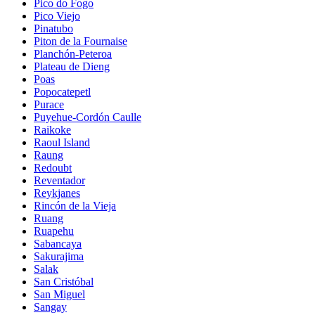
Pico do Fogo
Pico Viejo
Pinatubo
Piton de la Fournaise
Planchón-Peteroa
Plateau de Dieng
Poas
Popocatepetl
Purace
Puyehue-Cordón Caulle
Raikoke
Raoul Island
Raung
Redoubt
Reventador
Reykjanes
Rincón de la Vieja
Ruang
Ruapehu
Sabancaya
Sakurajima
Salak
San Cristóbal
San Miguel
Sangay