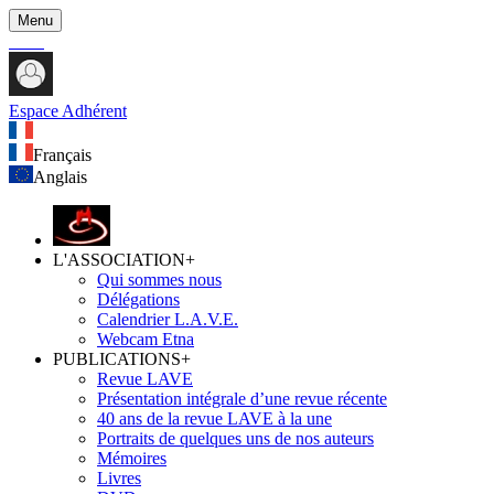
Menu
Espace Adhérent
Français
Anglais
L'ASSOCIATION
+
Qui sommes nous
Délégations
Calendrier L.A.V.E.
Webcam Etna
PUBLICATIONS
+
Revue LAVE
Présentation intégrale d’une revue récente
40 ans de la revue LAVE à la une
Portraits de quelques uns de nos auteurs
Mémoires
Livres