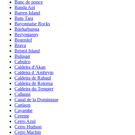
Banc de ponce
Banda Api
Barren Island
Batu Tara
Bayonnaise Rocks
Bárðarbunga
Bezymianny
Bogoslof
Brava
Bristol Island
Bulusan
Cabulco
Caldeira d'Akan
Caldeira d 'Ambrym
Caldeira de Rabaul
Caldeira de Rotorua
Caldeira du Tengger
Callaqui
Canal de la Dominique
Canlaon
Cayambe
Cereme
Cerro Azul
Cerro Hudson
Cerro Machin