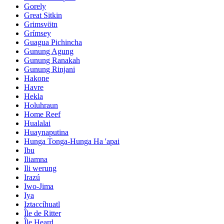
Gorely
Great Sitkin
Grimsvötn
Grímsey
Guagua Pichincha
Gunung Agung
Gunung Ranakah
Gunung Rinjani
Hakone
Havre
Hekla
Holuhraun
Home Reef
Hualalai
Huaynaputina
Hunga Tonga-Hunga Ha 'apai
Ibu
Iliamna
Ili werung
Irazú
Iwo-Jima
Iya
Iztaccíhuatl
Île de Ritter
Île Heard