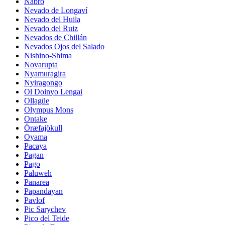
Nabro
Nevado de Longaví
Nevado del Huila
Nevado del Ruiz
Nevados de Chillán
Nevados Ojos del Salado
Nishino-Shima
Novarupta
Nyamuragira
Nyiragongo
Ol Doinyo Lengai
Ollagüe
Olympus Mons
Ontake
Öræfajökull
Oyama
Pacaya
Pagan
Pago
Paluweh
Panarea
Papandayan
Pavlof
Pic Sarychev
Pico del Teide