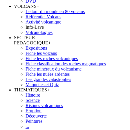
DVD
VOLCANS
+
Le tour du monde en 80 volcans
Référentiel Volcans
Activité volcanique
Info-Lave
Volcanologues
SECTEUR
PEDAGOGIQUE
+
Expositions
Fiche les volcans
Fiche les roches volcaniques
Fiche classification des roches magmatiques
Fiche minéraux du volcanisme
Fiche les nuées ardentes
Les grandes catastrophes
Maquettes et Quiz
THEMATIQUES
+
Histoire
Science
Risques volcaniques
Eruption
Découverte
Peintures
...