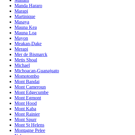
Manam
Manda Hararo
Marapi
Martinique
Masaya
Mauna Kea
Mauna Loa
Mayon
Meakan-Dake
Merapi
Mer de Bismarck
Metis Shoal
Michael
Michoacan-Guanajuato
Momotombo
Mont Bandai
Mont Cameroun
Mont Edgecumbe
Mont Egmont
Mont Hood
Mont Kaba
Mont Rainier
Mont Spurr
Mont St Helens
Montagne Pelee