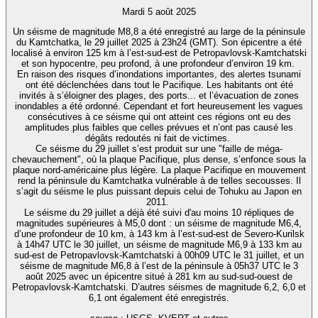
Mardi 5 août 2025
Un séisme de magnitude M8,8 a été enregistré au large de la péninsule
du Kamtchatka, le 29 juillet 2025 à 23h24 (GMT). Son épicentre a été
localisé à environ 125 km à l’est-sud-est de Petropavlovsk-Kamtchatski
et son hypocentre, peu profond, à une profondeur d’environ 19 km.
En raison des risques d’inondations importantes, des alertes tsunami
ont été déclenchées dans tout le Pacifique. Les habitants ont été
invités à s’éloigner des plages, des ports... et l’évacuation de zones
inondables a été ordonné. Cependant et fort heureusement les vagues
consécutives à ce séisme qui ont atteint ces régions ont eu des
amplitudes plus faibles que celles prévues et n’ont pas causé les
dégâts redoutés ni fait de victimes.
Ce séisme du 29 juillet s’est produit sur une "faille de méga-
chevauchement", où la plaque Pacifique, plus dense, s’enfonce sous la
plaque nord-américaine plus légère. La plaque Pacifique en mouvement
rend la péninsule du Kamtchatka vulnérable à de telles secousses. Il
s’agit du séisme le plus puissant depuis celui de Tohuku au Japon en
2011.
Le séisme du 29 juillet a déjà été suivi d'au moins 10 répliques de
magnitudes supérieures à M5,0 dont : un séisme de magnitude M6,4,
d’une profondeur de 10 km, à 143 km à l’est-sud-est de Severo-Kurilsk
à 14h47 UTC le 30 juillet, un séisme de magnitude M6,9 à 133 km au
sud-est de Petropavlovsk-Kamtchatski à 00h09 UTC le 31 juillet, et un
séisme de magnitude M6,8 à l’est de la péninsule à 05h37 UTC le 3
août 2025 avec un épicentre situé à 281 km au sud-sud-ouest de
Petropavlovsk-Kamtchatski. D’autres séismes de magnitude 6,2, 6,0 et
6,1 ont également été enregistrés.