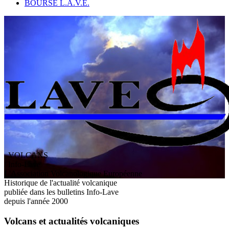
BOURSE L.A.V.E.
VOLCANS
/ Info-Lave
L
'
A
ssociation
V
olcanologique
E
uropéenne
Historique de l'actualité volcanique
publiée dans les bulletins Info-Lave
depuis l'année 2000
Volcans et actualités volcaniques