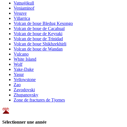
Vatnajökull
Veniaminof
Vesuve
Villarrica
Volcan de boue Bledug Kesongo
Volcan de boue de Cacahual
Volcan de boue de Keyraki
Volcan de boue de Trinidad
Volcan de boue Shikhzekhirli
Volcan de boue de Wandan
Vulcano
White Island
Wolf
Yake-Dake
Yasur
Yellowstone
Zao
Zavodovski
Zhupanovsky
Zone de fractures de Tjornes
Sélectionner une année