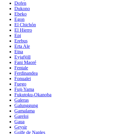
Dofen
Dukono
Ebeko
Egon
El Chichón
El Hierro
Epi
Erebus
Erta Ale
Etna
Eyjafjöll
Fani Maoré
Fentale
Ferdinandea
Fonualei
Fuego
Fuji-Yama
Fukutoku-Okanoba
Galeras
Galunggung
Gamalama
Gareloi
Gaua
Geysir
Golfe de Naples