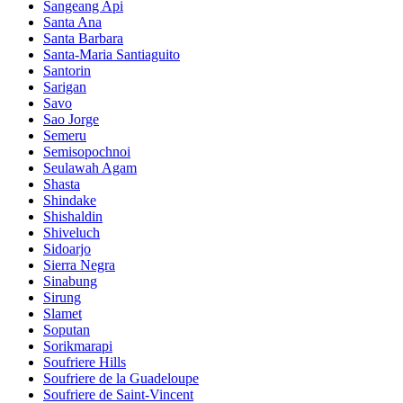
Sangeang Api
Santa Ana
Santa Barbara
Santa-Maria Santiaguito
Santorin
Sarigan
Savo
Sao Jorge
Semeru
Semisopochnoi
Seulawah Agam
Shasta
Shindake
Shishaldin
Shiveluch
Sidoarjo
Sierra Negra
Sinabung
Sirung
Slamet
Soputan
Sorikmarapi
Soufriere Hills
Soufriere de la Guadeloupe
Soufriere de Saint-Vincent