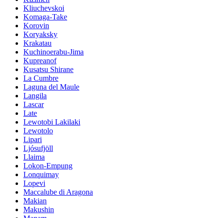
Kliuchevskoi
Komaga-Take
Korovin
Koryaksky
Krakatau
Kuchinoerabu-Jima
Kupreanof
Kusatsu Shirane
La Cumbre
Laguna del Maule
Langila
Lascar
Late
Lewotobi Lakilaki
Lewotolo
Lipari
Ljósufjöll
Llaima
Lokon-Empung
Lonquimay
Lopevi
Maccalube di Aragona
Makian
Makushin