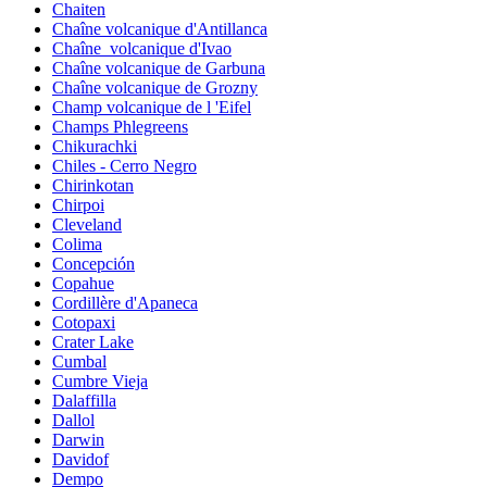
Chaiten
Chaîne volcanique d'Antillanca
Chaîne_volcanique d'Ivao
Chaîne volcanique de Garbuna
Chaîne volcanique de Grozny
Champ volcanique de l 'Eifel
Champs Phlegreens
Chikurachki
Chiles - Cerro Negro
Chirinkotan
Chirpoi
Cleveland
Colima
Concepción
Copahue
Cordillère d'Apaneca
Cotopaxi
Crater Lake
Cumbal
Cumbre Vieja
Dalaffilla
Dallol
Darwin
Davidof
Dempo