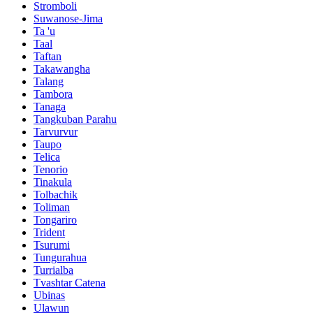
Stromboli
Suwanose-Jima
Ta 'u
Taal
Taftan
Takawangha
Talang
Tambora
Tanaga
Tangkuban Parahu
Tarvurvur
Taupo
Telica
Tenorio
Tinakula
Tolbachik
Toliman
Tongariro
Trident
Tsurumi
Tungurahua
Turrialba
Tvashtar Catena
Ubinas
Ulawun