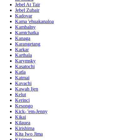
Jebel At Tair
Jebel Zubair
Kadovar
Kama 'ehuakanaloa
Kambalny
Kamtchatka
Kanaga
Karangetang
Karkar
Karthala
Karymsky
Kasatochi
Katla
Katmai
Kavachi
Kawah Ijen
Kelut
Kerinci
Kesongo
Kick- 'em-Jenny
Kikai
Kilauea
Kirishima
Kita Iwo Jima
Kizimen