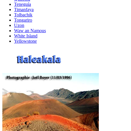
Teneguía
Timanfaya
Tolbachik
Tongariro
Uzon
Waw an Namous
White Island
Yellowstone