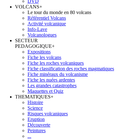
DVD
VOLCANS
+
Le tour du monde en 80 volcans
Référentiel Volcans
Activité volcanique
Info-Lave
Volcanologues
SECTEUR
PEDAGOGIQUE
+
Expositions
Fiche les volcans
Fiche les roches volcaniques
Fiche classification des roches magmatiques
Fiche minéraux du volcanisme
Fiche les nuées ardentes
Les grandes catastrophes
Maquettes et Quiz
THEMATIQUES
+
Histoire
Science
Risques volcaniques
Eruption
Découverte
Peintures
...