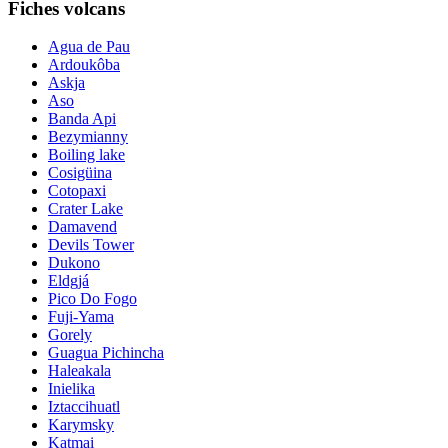
Fiches volcans
Agua de Pau
Ardoukôba
Askja
Aso
Banda Api
Bezymianny
Boiling lake
Cosigüina
Cotopaxi
Crater Lake
Damavend
Devils Tower
Dukono
Eldgjá
Pico Do Fogo
Fuji-Yama
Gorely
Guagua Pichincha
Haleakala
Inielika
Iztaccihuatl
Karymsky
Katmai