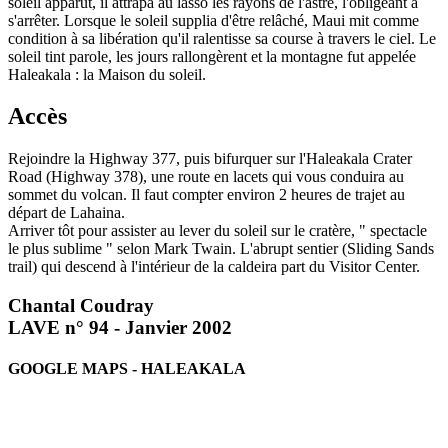
soleil apparut, il attrapa au lasso les rayons de l'astre, l'obligeant à
s'arrêter. Lorsque le soleil supplia d'être relâché, Maui mit comme
condition à sa libération qu'il ralentisse sa course à travers le ciel. Le
soleil tint parole, les jours rallongèrent et la montagne fut appelée
Haleakala : la Maison du soleil.
Accès
Rejoindre la Highway 377, puis bifurquer sur l'Haleakala Crater
Road (Highway 378), une route en lacets qui vous conduira au
sommet du volcan. Il faut compter environ 2 heures de trajet au
départ de Lahaina.
Arriver tôt pour assister au lever du soleil sur le cratère, " spectacle
le plus sublime " selon Mark Twain. L'abrupt sentier (Sliding Sands
trail) qui descend à l'intérieur de la caldeira part du Visitor Center.
Chantal Coudray
LAVE n° 94 - Janvier 2002
GOOGLE MAPS - HALEAKALA