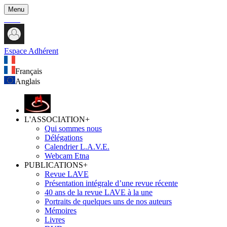
Menu
Espace Adhérent
Français
Anglais
L'ASSOCIATION
+
Qui sommes nous
Délégations
Calendrier L.A.V.E.
Webcam Etna
PUBLICATIONS
+
Revue LAVE
Présentation intégrale d’une revue récente
40 ans de la revue LAVE à la une
Portraits de quelques uns de nos auteurs
Mémoires
Livres