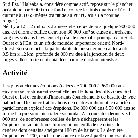
Sud-Est, l'Haleakala, considéré comme actif, repose sur le plancher
océanique par 5 000 m de fond et couvre les trois quarts de l'île. Il
culmine à 3 055 mètres d'altitude au Pu'u'Ula'ula (la "colline
rouge").
Né il y a 1,5 - 2 millions d'années et émergé depuis quelque 900 000
ans, cet énorme édifice d'environ 30 000 km³ se classe au troisième
rang des volcans hawaïens et présente deux rifts principaux au Sud-
Ouest et à l'Est, et un rift de moindre importance orienté Nord-
Ouest. Son sommet a la particularité de posséder une caldeira (de
3,5 km x 12 km, profonde de 860 m) due à la jonction de deux
larges vallées fortement entaillées par une érosion intensive.
Activité
Les plus anciennes éruptions (datées de 700 000 à 360 000 ans
environ) se produisirent essentiellement le long des rifts zones Sud-
Ouest et Est et émirent d'importants épanchements de basalte de type
pahoehoe. Des interstratifications de cendres indiquent le caractère
partiellement explosif des éruptions. De 300 000 ans à 50 000 ans se
forme l'impressionnant cratère sommital. Au cours des derniers 30
000 ans, de nombreuses coulées de lave s'échappèrent et les
éruptions intracratèriques formèrent une enfilade de cônes de
cendres dont certains atteignent 180 m de hauteur. La dernière
éruption, en 1790, cracha une coulée de lave à partir d'un évent du