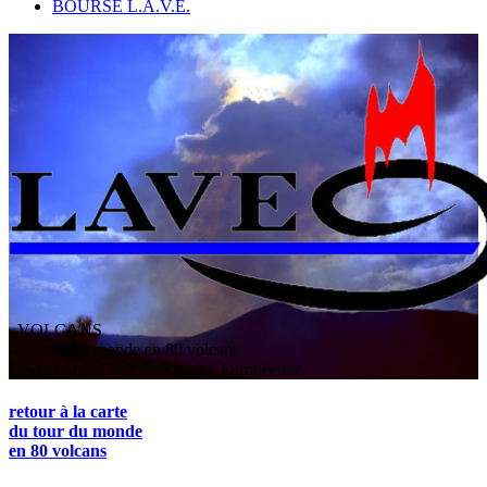
BOURSE L.A.V.E.
VOLCANS
/ Le tour du monde en 80 volcans
L
'
A
ssociation
V
olcanologique
E
uropéenne
retour à la carte
du tour du monde
en 80 volcans