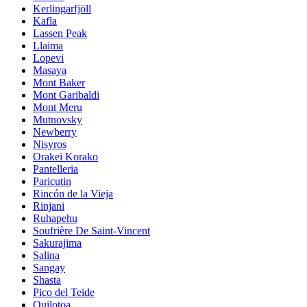
Kerlingarfjöll
Kafla
Lassen Peak
Llaima
Lopevi
Masaya
Mont Baker
Mont Garibaldi
Mont Meru
Mutnovsky
Newberry
Nisyros
Orakei Korako
Pantelleria
Paricutin
Rincón de la Vieja
Rinjani
Ruhapehu
Soufrière De Saint-Vincent
Sakurajima
Salina
Sangay
Shasta
Pico del Teide
Quilotoa