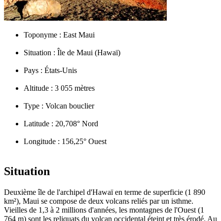
Toponyme :
East Maui
Situation :
Île de Maui (Hawaï)
Pays :
États-Unis
Altitude :
3 055 mètres
Type :
Volcan bouclier
Latitude :
20,708° Nord
Longitude :
156,25° Ouest
Situation
Deuxième île de l'archipel d'Hawaï en terme de superficie (1 890
km²), Maui se compose de deux volcans reliés par un isthme.
Vieilles de 1,3 à 2 millions d'années, les montagnes de l'Ouest (1
764 m) sont les reliquats du volcan occidental éteint et très érodé. Au