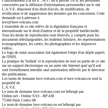
Conformément à la loi n° 78-17 du 6 janvier 1978, les personnes
concernées par la diffusion d'informations personnelles sur le site
L.A.V.E. disposent d'un droit d'accès, de modification, de
rectification et de suppression des données qui les concernent. Cette
demande est à adresser à
lave@lave-volcans.com
L'ensemble de ce site relève de la législation française et
internationale sur le droit d'auteur et de la propriété intellectuelle.
Tous les droits de reproduction sont réservés, y compris pour les
documents téléchargeables, les bulletins Infolave, les représentations
iconographiques, les cartes, les photographies et les séquences
vidéos.
Le logo de notre association fait également l'objet d'un dépôt auprès
de l'INPI.
La pratique du 'hotlink' et la reproduction de tout ou partie de ce site
sur un support électronique ou un autre site Internet quel qu'il soit
sont formellement interdits sauf autorisation délivrée par le directeur
des publications.
Les noms de domaine lave-volcans.com et lave-volcans.eu sont la
propriété de
L.A.V.E.
Le nom de domaine lave-volcans.com est hébergé par
Online.net - Online SAS - BP 438
75366 Paris Cedex 08
Le nom de domaine lave-volcans.eu est hébergé par