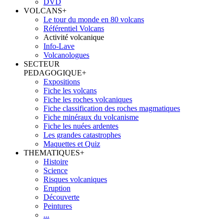
DVD
VOLCANS
+
Le tour du monde en 80 volcans
Référentiel Volcans
Activité volcanique
Info-Lave
Volcanologues
SECTEUR
PEDAGOGIQUE
+
Expositions
Fiche les volcans
Fiche les roches volcaniques
Fiche classification des roches magmatiques
Fiche minéraux du volcanisme
Fiche les nuées ardentes
Les grandes catastrophes
Maquettes et Quiz
THEMATIQUES
+
Histoire
Science
Risques volcaniques
Eruption
Découverte
Peintures
...