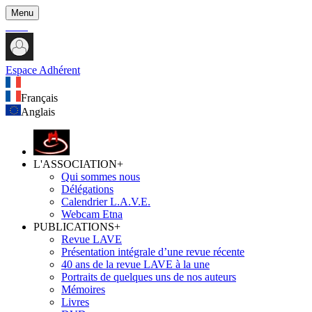
Menu
Espace Adhérent
Français
Anglais
L'ASSOCIATION
+
Qui sommes nous
Délégations
Calendrier L.A.V.E.
Webcam Etna
PUBLICATIONS
+
Revue LAVE
Présentation intégrale d’une revue récente
40 ans de la revue LAVE à la une
Portraits de quelques uns de nos auteurs
Mémoires
Livres