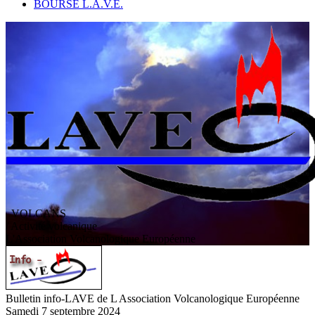
BOURSE L.A.V.E.
VOLCANS
/ Activité volcanique
L
'
A
ssociation
V
olcanologique
E
uropéenne
Bulletin info-LAVE de L Association Volcanologique Européenne
Samedi 7 septembre 2024