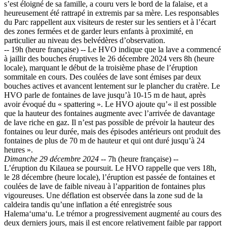
s’est éloigné de sa famille, a couru vers le bord de la falaise, et a
heureusement été rattrapé in extremis par sa mère. Les responsables
du Parc rappellent aux visiteurs de rester sur les sentiers et à l’écart
des zones fermées et de garder leurs enfants à proximité, en
particulier au niveau des belvédères d’observation.
-- 19h (heure française) -- Le HVO indique que la lave a commencé
à jaillir des bouches éruptives le 26 décembre 2024 vers 8h (heure
locale), marquant le début de la troisième phase de l’éruption
sommitale en cours. Des coulées de lave sont émises par deux
bouches actives et avancent lentement sur le plancher du cratère. Le
HVO parle de fontaines de lave jusqu’à 10-15 m de haut, après
avoir évoqué du « spattering ». Le HVO ajoute qu’« il est possible
que la hauteur des fontaines augmente avec l’arrivée de davantage
de lave riche en gaz. Il n’est pas possible de prévoir la hauteur des
fontaines ou leur durée, mais des épisodes antérieurs ont produit des
fontaines de plus de 70 m de hauteur et qui ont duré jusqu’à 24
heures ».
Dimanche 29 décembre 2024
-- 7h (heure française) --
L’éruption du Kilauea se poursuit. Le HVO rappelle que vers 18h,
le 28 décembre (heure locale), l’éruption est passée de fontaines et
coulées de lave de faible niveau à l’apparition de fontaines plus
vigoureuses. Une déflation est observée dans la zone sud de la
caldeira tandis qu’une inflation a été enregistrée sous
Halemaʻumaʻu. Le trémor a progressivement augmenté au cours des
deux derniers jours, mais il est encore relativement faible par rapport