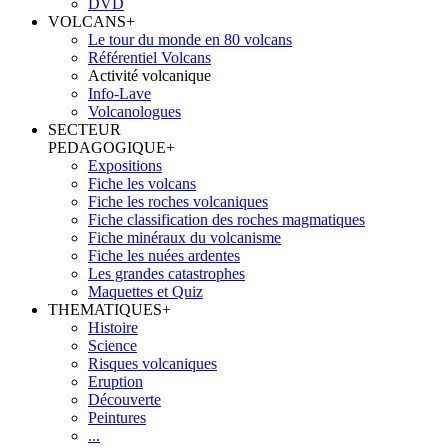
DVD
VOLCANS
+
Le tour du monde en 80 volcans
Référentiel Volcans
Activité volcanique
Info-Lave
Volcanologues
SECTEUR
PEDAGOGIQUE
+
Expositions
Fiche les volcans
Fiche les roches volcaniques
Fiche classification des roches magmatiques
Fiche minéraux du volcanisme
Fiche les nuées ardentes
Les grandes catastrophes
Maquettes et Quiz
THEMATIQUES
+
Histoire
Science
Risques volcaniques
Eruption
Découverte
Peintures
...