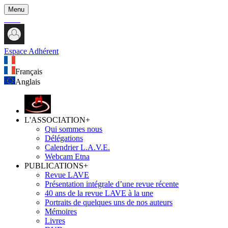
Menu
Espace Adhérent
Français
Anglais
L'ASSOCIATION
+
Qui sommes nous
Délégations
Calendrier L.A.V.E.
Webcam Etna
PUBLICATIONS
+
Revue LAVE
Présentation intégrale d’une revue récente
40 ans de la revue LAVE à la une
Portraits de quelques uns de nos auteurs
Mémoires
Livres