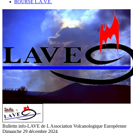
BOURSE L.A.V.E.
VOLCANS
/ Activité volcanique
L
'
A
ssociation
V
olcanologique
E
uropéenne
Bulletin info-LAVE de L Association Volcanologique Européenne
Dimanche 29 décembre 2024