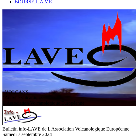
BOURSE L.A.V.E.
VOLCANS
/ Activité volcanique
L
'
A
ssociation
V
olcanologique
E
uropéenne
Bulletin info-LAVE de L Association Volcanologique Européenne
Samedi 7 septembre 2024