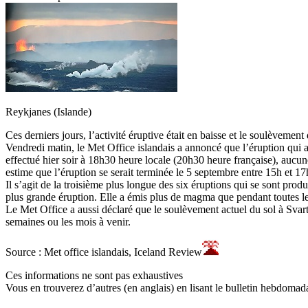
Reykjanes (Islande)
Ces derniers jours, l’activité éruptive était en baisse et le soulèveme
Vendredi matin, le Met Office islandais a annoncé que l’éruption qui av
effectué hier soir à 18h30 heure locale (20h30 heure française), aucune
estime que l’éruption se serait terminée le 5 septembre entre 15h et 17
Il s’agit de la troisième plus longue des six éruptions qui se sont pr
plus grande éruption. Elle a émis plus de magma que pendant toutes l
Le Met Office a aussi déclaré que le soulèvement actuel du sol à Svartse
semaines ou les mois à venir.
Source : Met office islandais, Iceland Review
Ces informations ne sont pas exhaustives
Vous en trouverez d’autres (en anglais) en lisant le bulletin hebdomada