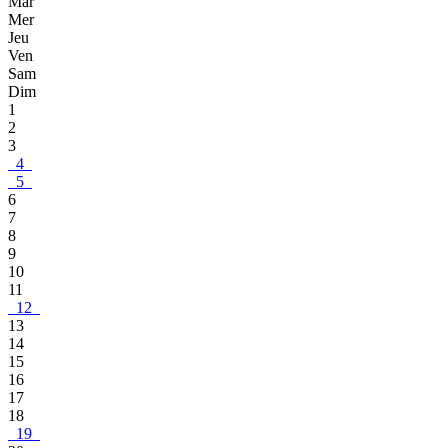
Mar
Mer
Jeu
Ven
Sam
Dim
1
2
3
4
5
6
7
8
9
10
11
12
13
14
15
16
17
18
19