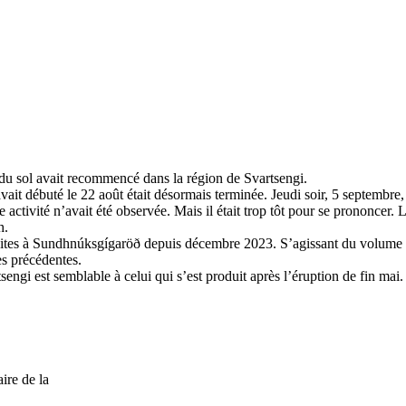
nt du sol avait recommencé dans la région de Svartsengi.
ait débuté le 22 août était désormais terminée. Jeudi soir, 5 septembre, t
 activité n’avait été observée. Mais il était trop tôt pour se prononcer.
h.
oduites à Sundhnúksgígaröð depuis décembre 2023. S’agissant du volume de
es précédentes.
ngi est semblable à celui qui s’est produit après l’éruption de fin mai. 
ire de la