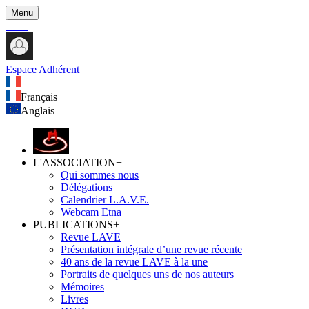
Menu
Espace Adhérent
Français
Anglais
L'ASSOCIATION
+
Qui sommes nous
Délégations
Calendrier L.A.V.E.
Webcam Etna
PUBLICATIONS
+
Revue LAVE
Présentation intégrale d’une revue récente
40 ans de la revue LAVE à la une
Portraits de quelques uns de nos auteurs
Mémoires
Livres