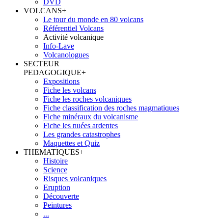
DVD
VOLCANS
+
Le tour du monde en 80 volcans
Référentiel Volcans
Activité volcanique
Info-Lave
Volcanologues
SECTEUR
PEDAGOGIQUE
+
Expositions
Fiche les volcans
Fiche les roches volcaniques
Fiche classification des roches magmatiques
Fiche minéraux du volcanisme
Fiche les nuées ardentes
Les grandes catastrophes
Maquettes et Quiz
THEMATIQUES
+
Histoire
Science
Risques volcaniques
Eruption
Découverte
Peintures
...