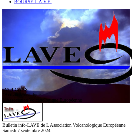
BOURSE L.A.V.E.
VOLCANS
/ Activité volcanique
L
'
A
ssociation
V
olcanologique
E
uropéenne
Bulletin info-LAVE de L Association Volcanologique Européenne
Samedi 7 septembre 2024