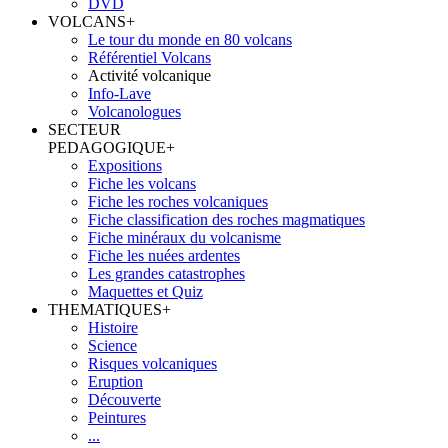
DVD
VOLCANS
+
Le tour du monde en 80 volcans
Référentiel Volcans
Activité volcanique
Info-Lave
Volcanologues
SECTEUR
PEDAGOGIQUE
+
Expositions
Fiche les volcans
Fiche les roches volcaniques
Fiche classification des roches magmatiques
Fiche minéraux du volcanisme
Fiche les nuées ardentes
Les grandes catastrophes
Maquettes et Quiz
THEMATIQUES
+
Histoire
Science
Risques volcaniques
Eruption
Découverte
Peintures
...