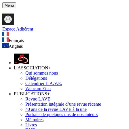
Menu
Espace Adhérent
Français
Anglais
L'ASSOCIATION
+
Qui sommes nous
Délégations
Calendrier L.A.V.E.
Webcam Etna
PUBLICATIONS
+
Revue LAVE
Présentation intégrale d’une revue récente
40 ans de la revue LAVE à la une
Portraits de quelques uns de nos auteurs
Mémoires
Livres