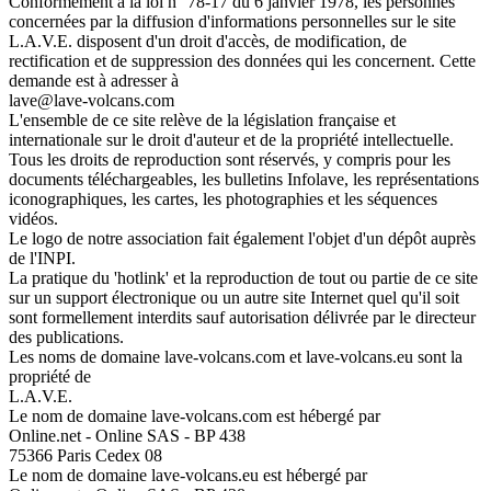
Conformément à la loi n° 78-17 du 6 janvier 1978, les personnes
concernées par la diffusion d'informations personnelles sur le site
L.A.V.E. disposent d'un droit d'accès, de modification, de
rectification et de suppression des données qui les concernent. Cette
demande est à adresser à
lave@lave-volcans.com
L'ensemble de ce site relève de la législation française et
internationale sur le droit d'auteur et de la propriété intellectuelle.
Tous les droits de reproduction sont réservés, y compris pour les
documents téléchargeables, les bulletins Infolave, les représentations
iconographiques, les cartes, les photographies et les séquences
vidéos.
Le logo de notre association fait également l'objet d'un dépôt auprès
de l'INPI.
La pratique du 'hotlink' et la reproduction de tout ou partie de ce site
sur un support électronique ou un autre site Internet quel qu'il soit
sont formellement interdits sauf autorisation délivrée par le directeur
des publications.
Les noms de domaine lave-volcans.com et lave-volcans.eu sont la
propriété de
L.A.V.E.
Le nom de domaine lave-volcans.com est hébergé par
Online.net - Online SAS - BP 438
75366 Paris Cedex 08
Le nom de domaine lave-volcans.eu est hébergé par