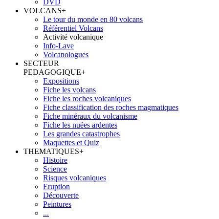
DVD
VOLCANS
+
Le tour du monde en 80 volcans
Référentiel Volcans
Activité volcanique
Info-Lave
Volcanologues
SECTEUR
PEDAGOGIQUE
+
Expositions
Fiche les volcans
Fiche les roches volcaniques
Fiche classification des roches magmatiques
Fiche minéraux du volcanisme
Fiche les nuées ardentes
Les grandes catastrophes
Maquettes et Quiz
THEMATIQUES
+
Histoire
Science
Risques volcaniques
Eruption
Découverte
Peintures
...