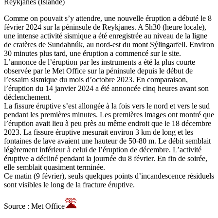
Reykjanes (Islande)
Comme on pouvait s’y attendre, une nouvelle éruption a débuté le 8
février 2024 sur la péninsule de Reykjanes. A 5h30 (heure locale),
une intense activité sismique a été enregistrée au niveau de la ligne
de cratères de Sundahnúk, au nord-est du mont Sýlingarfell. Environ
30 minutes plus tard, une éruption a commencé sur le site.
L’annonce de l’éruption par les instruments a été la plus courte
observée par le Met Office sur la péninsule depuis le début de
l’essaim sismique du mois d’octobre 2023. En comparaison,
l’éruption du 14 janvier 2024 a été annoncée cinq heures avant son
déclenchement.
La fissure éruptive s’est allongée à la fois vers le nord et vers le sud
pendant les premières minutes. Les premières images ont montré que
l’éruption avait lieu à peu près au même endroit que le 18 décembre
2023. La fissure éruptive mesurait environ 3 km de long et les
fontaines de lave avaient une hauteur de 50-80 m. Le débit semblait
légèrement inférieur à celui de l’éruption de décembre. L’activité
éruptive a décliné pendant la journée du 8 février. En fin de soirée,
elle semblait quasiment terminée.
Ce matin (9 février), seuls quelques points d’incandescence résiduels
sont visibles le long de la fracture éruptive.
Source : Met Office