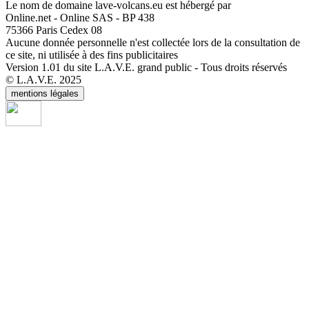
Le nom de domaine lave-volcans.eu est hébergé par
Online.net - Online SAS - BP 438
75366 Paris Cedex 08
Aucune donnée personnelle n'est collectée lors de la consultation de
ce site, ni utilisée à des fins publicitaires
Version 1.01 du site L.A.V.E. grand public - Tous droits réservés
© L.A.V.E. 2025
mentions légales