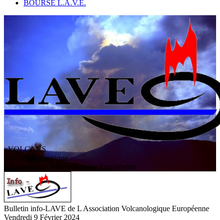
BOURSE L.A.V.E.
VOLCANS
/ Activité volcanique
L
'
A
ssociation
V
olcanologique
E
uropéenne
Bulletin info-LAVE de L Association Volcanologique Européenne
Vendredi 9 Février 2024