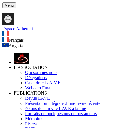
Menu
Espace Adhérent
Français
Anglais
L'ASSOCIATION
+
Qui sommes nous
Délégations
Calendrier L.A.V.E.
Webcam Etna
PUBLICATIONS
+
Revue LAVE
Présentation intégrale d’une revue récente
40 ans de la revue LAVE à la une
Portraits de quelques uns de nos auteurs
Mémoires
Livres