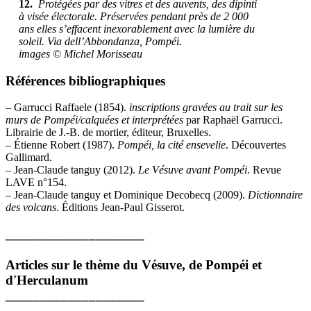
12.
Protégées par des vitres et des auvents, des dipinti
à visée électorale. Préservées pendant près de 2 000
ans elles s’effacent inexorablement avec la lumière du
soleil. Via dell’Abbondanza, Pompéi.
images © Michel Morisseau
Références bibliographiques
– Garrucci Raffaele (1854).
inscriptions gravées au trait sur les
murs de Pompéi/calquées et interprétées
par Raphaël Garrucci.
Librairie de J.-B. de mortier, éditeur, Bruxelles.
– Étienne Robert (1987).
Pompéi, la cité ensevelie
. Découvertes
Gallimard.
– Jean-Claude tanguy (2012).
Le Vésuve avant Pompéi
. Revue
LAVE n°154.
– Jean-Claude tanguy et Dominique Decobecq (2009).
Dictionnaire
des volcans
. Éditions Jean-Paul Gisserot.
____________________
Articles sur le thème du Vésuve, de Pompéi et
d'Herculanum
____________________