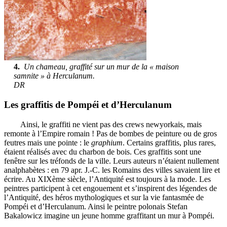
4.
Un chameau, graffité sur un mur de la « maison
samnite » à Herculanum.
DR
Les graffitis de Pompéi et d’Herculanum
Ainsi, le graffiti ne vient pas des crews newyorkais, mais
remonte à l’Empire romain ! Pas de bombes de peinture ou de gros
feutres mais une pointe : le
graphium
. Certains graffitis, plus rares,
étaient réalisés avec du charbon de bois. Ces graffitis sont une
fenêtre sur les tréfonds de la ville. Leurs auteurs n’étaient nullement
analphabètes : en 79 apr. J.-C. les Romains des villes savaient lire et
écrire. Au XIXème siècle, l’Antiquité est toujours à la mode. Les
peintres participent à cet engouement et s’inspirent des légendes de
l’Antiquité, des héros mythologiques et sur la vie fantasmée de
Pompéi et d’Herculanum. Ainsi le peintre polonais Stefan
Bakalowicz imagine un jeune homme graffitant un mur à Pompéi.