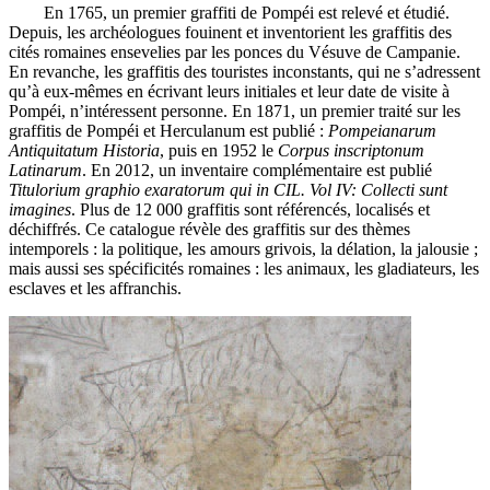
En 1765, un premier graffiti de Pompéi est relevé et étudié.
Depuis, les archéologues fouinent et inventorient les graffitis des
cités romaines ensevelies par les ponces du Vésuve de Campanie.
En revanche, les graffitis des touristes inconstants, qui ne s’adressent
qu’à eux-mêmes en écrivant leurs initiales et leur date de visite à
Pompéi, n’intéressent personne. En 1871, un premier traité sur les
graffitis de Pompéi et Herculanum est publié :
Pompeianarum
Antiquitatum Historia
, puis en 1952 le
Corpus inscriptonum
Latinarum
. En 2012, un inventaire complémentaire est publié
Titulorium graphio exaratorum qui in CIL. Vol IV: Collecti sunt
imagines
. Plus de 12 000 graffitis sont référencés, localisés et
déchiffrés. Ce catalogue révèle des graffitis sur des thèmes
intemporels : la politique, les amours grivois, la délation, la jalousie ;
mais aussi ses spécificités romaines : les animaux, les gladiateurs, les
esclaves et les affranchis.