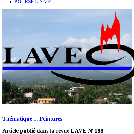
BOURSE L.A.V.E.
THEMATIQUES
/ Peintures
L
'
A
ssociation
V
olcanologique
E
uropéenne
Thématique ... Peintures
Article publié dans la revue LAVE N°188