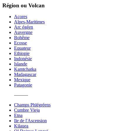
Région ou Volcan
Açores
Alpes-Maritimes
Arc égéen
Auvergne
Bohême
Ecosse
Equateur
Ethiopie
Indonésie
Islande
Kamtchatka
Madagascar
Mexique
Patagonie
———
Champs Phlégréens
Cumbre Vieja
Etna
Ile de l'Ascension
Kilauea