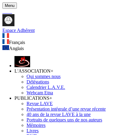
Menu
Espace Adhérent
Français
Anglais
L'ASSOCIATION
+
Qui sommes nous
Délégations
Calendrier L.A.V.E.
Webcam Etna
PUBLICATIONS
+
Revue LAVE
Présentation intégrale d’une revue récente
40 ans de la revue LAVE à la une
Portraits de quelques uns de nos auteurs
Mémoires
Livres