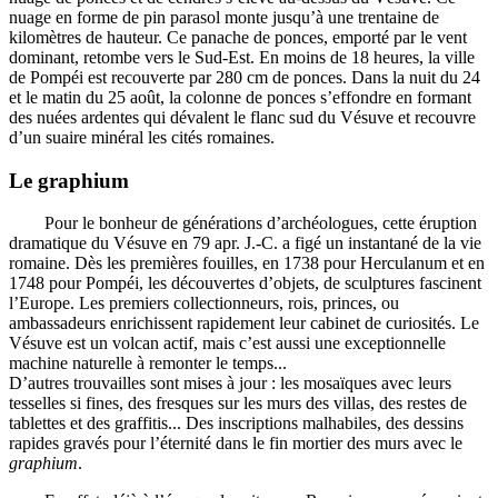
nuage en forme de pin parasol monte jusqu’à une trentaine de
kilomètres de hauteur. Ce panache de ponces, emporté par le vent
dominant, retombe vers le Sud-Est. En moins de 18 heures, la ville
de Pompéi est recouverte par 280 cm de ponces. Dans la nuit du 24
et le matin du 25 août, la colonne de ponces s’effondre en formant
des nuées ardentes qui dévalent le flanc sud du Vésuve et recouvre
d’un suaire minéral les cités romaines.
Le graphium
Pour le bonheur de générations d’archéologues, cette éruption
dramatique du Vésuve en 79 apr. J.-C. a figé un instantané de la vie
romaine. Dès les premières fouilles, en 1738 pour Herculanum et en
1748 pour Pompéi, les découvertes d’objets, de sculptures fascinent
l’Europe. Les premiers collectionneurs, rois, princes, ou
ambassadeurs enrichissent rapidement leur cabinet de curiosités. Le
Vésuve est un volcan actif, mais c’est aussi une exceptionnelle
machine naturelle à remonter le temps...
D’autres trouvailles sont mises à jour : les mosaïques avec leurs
tesselles si fines, des fresques sur les murs des villas, des restes de
tablettes et des graffitis... Des inscriptions malhabiles, des dessins
rapides gravés pour l’éternité dans le fin mortier des murs avec le
graphium
.