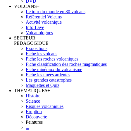
DVD
VOLCANS
+
Le tour du monde en 80 volcans
Référentiel Volcans
Activité volcanique
Info-Lave
Volcanologues
SECTEUR
PEDAGOGIQUE
+
Expositions
Fiche les volcans
Fiche les roches volcaniques
Fiche classification des roches magmatiques
Fiche minéraux du volcanisme
Fiche les nuées ardentes
Les grandes catastrophes
Maquettes et Quiz
THEMATIQUES
+
Histoire
Science
Risques volcaniques
Eruption
Découverte
Peintures
...