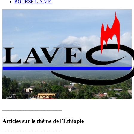
BOURSE L.A.V.E.
/ Articles publiés dans la Revue
L
'
A
ssociation
V
olcanologique
E
uropéenne
____________________
Articles sur le thème de l'Ethiopie
____________________