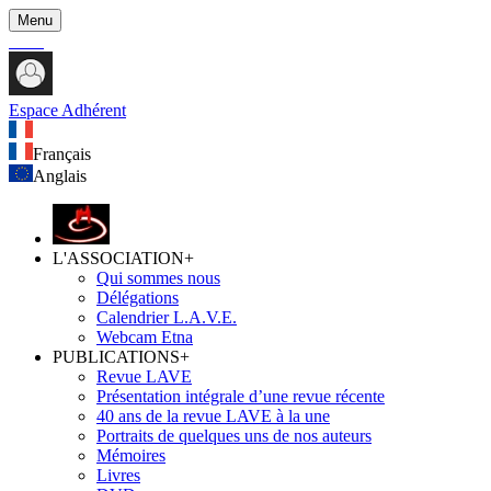
Menu
Espace Adhérent
Français
Anglais
L'ASSOCIATION
+
Qui sommes nous
Délégations
Calendrier L.A.V.E.
Webcam Etna
PUBLICATIONS
+
Revue LAVE
Présentation intégrale d’une revue récente
40 ans de la revue LAVE à la une
Portraits de quelques uns de nos auteurs
Mémoires
Livres