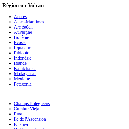
Région ou Volcan
Açores
Alpes-Maritimes
Arc égéen
Auvergne
Bohême
Ecosse
Equateur
Ethiopie
Indonésie
Islande
Kamtchatka
Madagascar
Mexique
Patagonie
———
Champs Phlégréens
Cumbre Vieja
Etna
Ile de l'Ascension
Kilauea