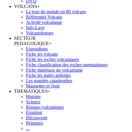
DVD
VOLCANS
+
Le tour du monde en 80 volcans
Référentiel Volcans
Activité volcanique
Info-Lave
Volcanologues
SECTEUR
PEDAGOGIQUE
+
Expositions
Fiche les volcans
Fiche les roches volcaniques
Fiche classification des roches magmatiques
Fiche minéraux du volcanisme
Fiche les nuées ardentes
Les grandes catastrophes
Maquettes et Quiz
THEMATIQUES
+
Histoire
Science
Risques volcaniques
Eruption
Découverte
Peintures
...