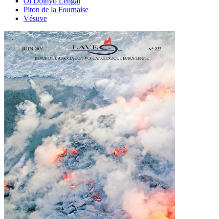
Ol Doinyo Lengaï
Piton de la Fournaise
Vésuve