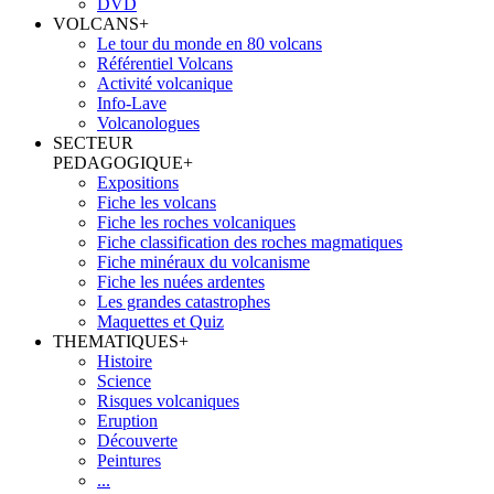
DVD
VOLCANS
+
Le tour du monde en 80 volcans
Référentiel Volcans
Activité volcanique
Info-Lave
Volcanologues
SECTEUR
PEDAGOGIQUE
+
Expositions
Fiche les volcans
Fiche les roches volcaniques
Fiche classification des roches magmatiques
Fiche minéraux du volcanisme
Fiche les nuées ardentes
Les grandes catastrophes
Maquettes et Quiz
THEMATIQUES
+
Histoire
Science
Risques volcaniques
Eruption
Découverte
Peintures
...