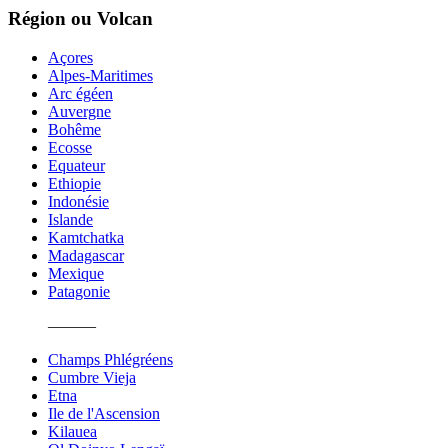
Région ou Volcan
Açores
Alpes-Maritimes
Arc égéen
Auvergne
Bohême
Ecosse
Equateur
Ethiopie
Indonésie
Islande
Kamtchatka
Madagascar
Mexique
Patagonie
———
Champs Phlégréens
Cumbre Vieja
Etna
Ile de l'Ascension
Kilauea