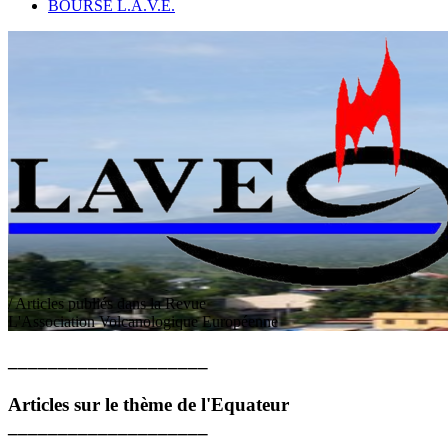
BOURSE L.A.V.E.
/ Articles publiés dans la Revue
L
'
A
ssociation
V
olcanologique
E
uropéenne
____________________
Articles sur le thème de l'Equateur
____________________