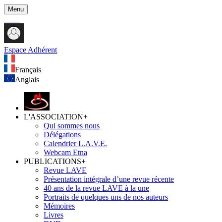
Menu
Espace Adhérent
Français
Anglais
L'ASSOCIATION
+
Qui sommes nous
Délégations
Calendrier L.A.V.E.
Webcam Etna
PUBLICATIONS
+
Revue LAVE
Présentation intégrale d’une revue récente
40 ans de la revue LAVE à la une
Portraits de quelques uns de nos auteurs
Mémoires
Livres