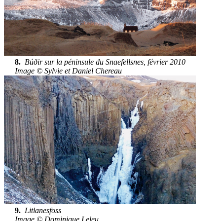
8.
Búðir sur la péninsule du Snaefellsnes, février 2010
Image © Sylvie et Daniel Chereau
9.
Litlanesfoss
Image © Dominique Leleu