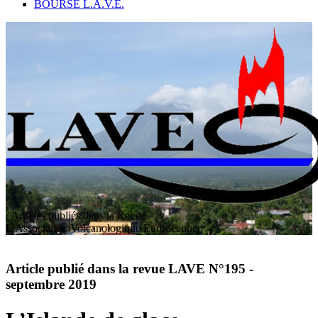
BOURSE L.A.V.E.
/ Articles publiés dans la Revue
L
'
A
ssociation
V
olcanologique
E
uropéenne
Article publié dans la revue LAVE N°195 -
septembre 2019