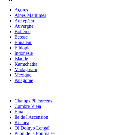
Açores
Alpes-Maritimes
Arc égéen
Auvergne
Bohême
Ecosse
Equateur
Ethiopie
Indonésie
Islande
Kamtchatka
Madagascar
Mexique
Patagonie
———
Champs Phlégréens
Cumbre Vieja
Etna
Ile de l'Ascension
Kilauea
Ol Doinyo Lengaï
Piton de la Fournaise