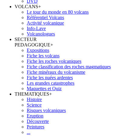
DVD
VOLCANS
+
Le tour du monde en 80 volcans
Référentiel Volcans
Activité volcanique
Info-Lave
Volcanologues
SECTEUR
PEDAGOGIQUE
+
Expositions
Fiche les volcans
Fiche les roches volcaniques
Fiche classification des roches magmatiques
Fiche minéraux du volcanisme
Fiche les nuées ardentes
Les grandes catastrophes
Maquettes et Quiz
THEMATIQUES
+
Histoire
Science
Risques volcaniques
Eruption
Découverte
Peintures
...