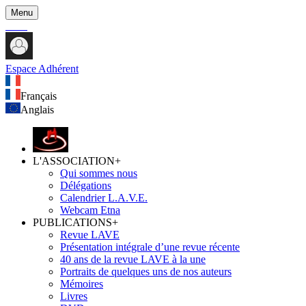
Menu
Espace Adhérent
Français
Anglais
L'ASSOCIATION
+
Qui sommes nous
Délégations
Calendrier L.A.V.E.
Webcam Etna
PUBLICATIONS
+
Revue LAVE
Présentation intégrale d’une revue récente
40 ans de la revue LAVE à la une
Portraits de quelques uns de nos auteurs
Mémoires
Livres