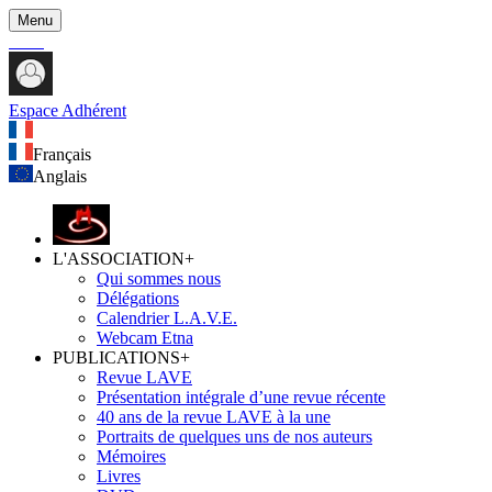
Menu
Espace Adhérent
Français
Anglais
L'ASSOCIATION
+
Qui sommes nous
Délégations
Calendrier L.A.V.E.
Webcam Etna
PUBLICATIONS
+
Revue LAVE
Présentation intégrale d’une revue récente
40 ans de la revue LAVE à la une
Portraits de quelques uns de nos auteurs
Mémoires
Livres