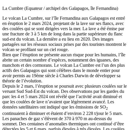
La Cumbre (Equateur / archipel des Galapagos, île Fernandina)
Le volcan La Cumbre, sur l’île Fernandina aux Galapagos est entré
en éruption le 2 mars 2024, projetant de la lave sur ses flancs, avec
des coulées qui se sont dirigées vers la mer. La lave a été émise par
une fracture de 3 à 5 km de long dans la partie supérieure du flanc
sud-est du volcan. La dernière a eu lieu en 2020. Des images
partagées sur les réseaux sociaux prises par des touristes montrent le
volcan se profilant sur un ciel rouge.
Bien que l’éruption ne présente aucun risque pour les humains, l’île
abrite un certain nombre d’espèces, notamment des iguanes, des
manchots et des cormorans. Le volcan La Cumbre est l’un des plus
actifs des Galapagos qui sont célèbres dans le monde entier pour
avoir permis au 19ème siècle à Charles Darwin de développer sa
théorie de l’évolution.
Depuis le 2 mars, l’éruption se poursuit avec plusieurs coulées sur le
versant Sud Sud-Est du volcan. Des observations par les gardes du
parc les 4 et 5 mars 2024 ont révélé que l’activité avait diminué et
que les coulées de lave n’avaient que légèrement avancé. Les
données satellitaires ont indiqué que les émissions de SO
2
continuaient à diminuer et étaient d’environ 2 228 t/jour le 5 mars.
Les panaches de gaz s’élèvent de 370 à 970 m au-dessus du
sommet. Des centaines d’anomalies thermiques ont continué d’être
détectées les 5 et 6 mars, parfois élevées à très élevées. Les coulées