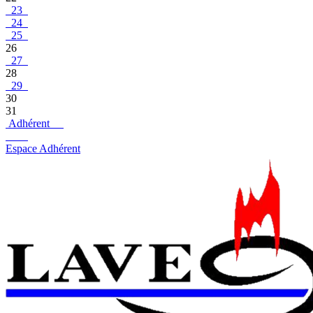
23
24
25
26
27
28
29
30
31
Adhérent
Espace Adhérent