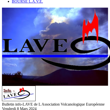
BOURSE L.A.V.E.
VOLCANS
/ Activité volcanique
L
'
A
ssociation
V
olcanologique
E
uropéenne
Bulletin info-LAVE de L Association Volcanologique Européenne
Vendredi 8 Mars 2024