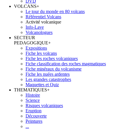
DVD
VOLCANS
+
Le tour du monde en 80 volcans
Référentiel Volcans
Activité volcanique
Info-Lave
Volcanologues
SECTEUR
PEDAGOGIQUE
+
Expositions
Fiche les volcans
Fiche les roches volcaniques
Fiche classification des roches magmatiques
Fiche minéraux du volcanisme
Fiche les nuées ardentes
Les grandes catastrophes
Maquettes et Quiz
THEMATIQUES
+
Histoire
Science
Risques volcaniques
Eruption
Découverte
Peintures
...