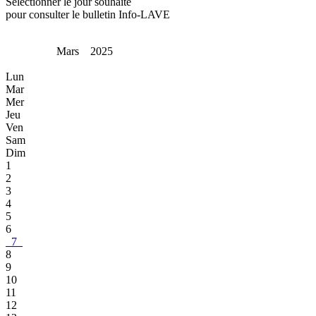
Sélectionner le jour souhaité
pour consulter le bulletin Info-LAVE
Mars 2025
Lun
Mar
Mer
Jeu
Ven
Sam
Dim
1
2
3
4
5
6
7
8
9
10
11
12