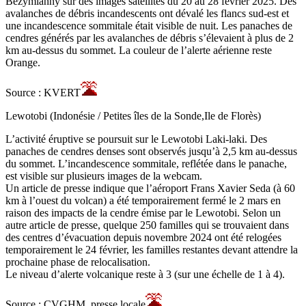
Bezymianny sur des images satellites du 20 au 28 février 2025. Des
avalanches de débris incandescents ont dévalé les flancs sud-est et
une incandescence sommitale était visible de nuit. Les panaches de
cendres générés par les avalanches de débris s’élevaient à plus de 2
km au-dessus du sommet. La couleur de l’alerte aérienne reste
Orange.
Source : KVERT
Lewotobi (Indonésie / Petites îles de la Sonde,Ile de Florès)
L’activité éruptive se poursuit sur le Lewotobi Laki-laki. Des
panaches de cendres denses sont observés jusqu’à 2,5 km au-dessus
du sommet. L’incandescence sommitale, reflétée dans le panache,
est visible sur plusieurs images de la webcam.
Un article de presse indique que l’aéroport Frans Xavier Seda (à 60
km à l’ouest du volcan) a été temporairement fermé le 2 mars en
raison des impacts de la cendre émise par le Lewotobi. Selon un
autre article de presse, quelque 250 familles qui se trouvaient dans
des centres d’évacuation depuis novembre 2024 ont été relogées
temporairement le 24 février, les familles restantes devant attendre la
prochaine phase de relocalisation.
Le niveau d’alerte volcanique reste à 3 (sur une échelle de 1 à 4).
Source : CVGHM, presse locale