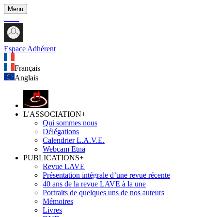
Menu
Espace Adhérent
Français
Anglais
L'ASSOCIATION
+
Qui sommes nous
Délégations
Calendrier L.A.V.E.
Webcam Etna
PUBLICATIONS
+
Revue LAVE
Présentation intégrale d’une revue récente
40 ans de la revue LAVE à la une
Portraits de quelques uns de nos auteurs
Mémoires
Livres