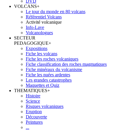
DVD
VOLCANS
+
Le tour du monde en 80 volcans
Référentiel Volcans
Activité volcanique
Info-Lave
Volcanologues
SECTEUR
PEDAGOGIQUE
+
Expositions
Fiche les volcans
Fiche les roches volcaniques
Fiche classification des roches magmatiques
Fiche minéraux du volcanisme
Fiche les nuées ardentes
Les grandes catastrophes
Maquettes et Quiz
THEMATIQUES
+
Histoire
Science
Risques volcaniques
Eruption
Découverte
Peintures
...