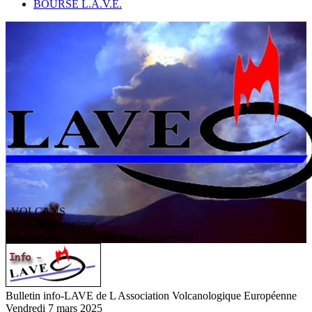
BOURSE L.A.V.E.
VOLCANS
/ Activité volcanique
L
'
A
ssociation
V
olcanologique
E
uropéenne
Bulletin info-LAVE de L Association Volcanologique Européenne
Vendredi 7 mars 2025