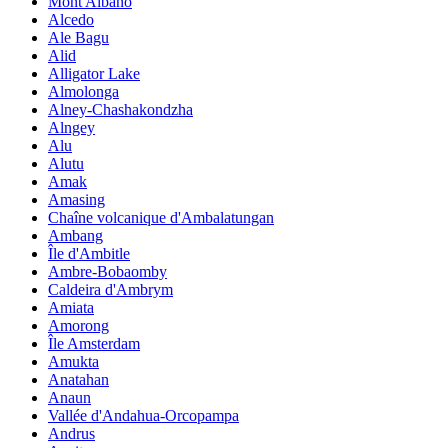
Mont Albano
Alcedo
Ale Bagu
Alid
Alligator Lake
Almolonga
Alney-Chashakondzha
Alngey
Alu
Alutu
Amak
Amasing
Chaîne volcanique d'Ambalatungan
Ambang
Île d'Ambitle
Ambre-Bobaomby
Caldeira d'Ambrym
Amiata
Amorong
Île Amsterdam
Amukta
Anatahan
Anaun
Vallée d'Andahua-Orcopampa
Andrus