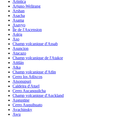
Arintica
Arjuno-Welirang
Arshan
Asacha
Asama
Asavyo
Île de l'Ascension
Askja
Aso
Champ volcanique d'Assab
Asuncion
Atacazo
Champ volcanique de l'Atakor
Atitlán
Atka
Champ volcanique d'Atlin
Cerro los Atlixcos
Atsonupuri
Caldeira d'Atuel
Cerro Aucanquilcha
Champ volcanique d'Auckland
Augustine
Cerro Auquihuato
Avachinsky
Awu