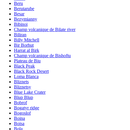
Beru
Berutarube
Besar
Bezymianny
Bibinoi
Champ volcanique de Bilate river
Biliran
Billy Mitchell
Bir Borhut
Harrat al Birk
Champ volcanique de Bishoftu
Plateau de Biu
Black Peak
Black Rock Desert
Loma Blanca
Bliznets
Bliznetsy
Blue Lake Crater
Blup Blup
Bobrof
Bogatyr ridge
Bogoslof
Boina
Boisa
Bola