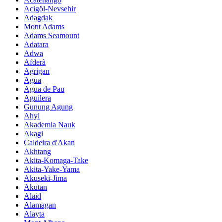
Acigöl-Nevsehir
Adagdak
Mont Adams
Adams Seamount
Adatara
Adwa
Afderà
Agrigan
Agua
Agua de Pau
Aguilera
Gunung Agung
Ahyi
Akademia Nauk
Akagi
Caldeira d'Akan
Akhtang
Akita-Komaga-Take
Akita-Yake-Yama
Akuseki-Jima
Akutan
Alaid
Alamagan
Alayta