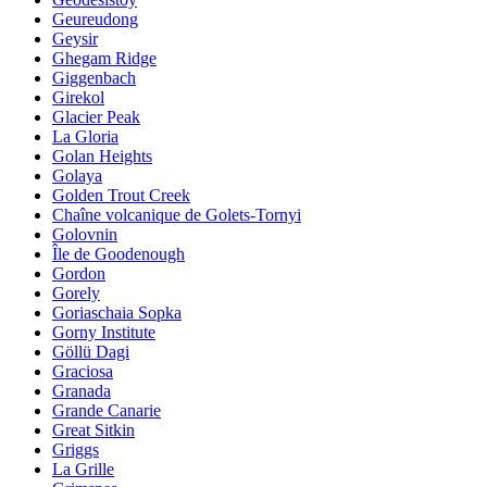
Geureudong
Geysir
Ghegam Ridge
Giggenbach
Girekol
Glacier Peak
La Gloria
Golan Heights
Golaya
Golden Trout Creek
Chaîne volcanique de Golets-Tornyi
Golovnin
Île de Goodenough
Gordon
Gorely
Goriaschaia Sopka
Gorny Institute
Göllü Dagi
Graciosa
Granada
Grande Canarie
Great Sitkin
Griggs
La Grille