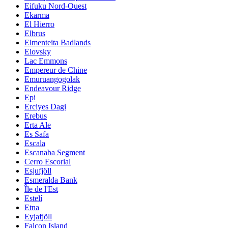
Eifuku Nord-Ouest
Ekarma
El Hierro
Elbrus
Elmenteita Badlands
Elovsky
Lac Emmons
Empereur de Chine
Emuruangogolak
Endeavour Ridge
Epi
Erciyes Dagi
Erebus
Erta Ale
Es Safa
Escala
Escanaba Segment
Cerro Escorial
Esjufjöll
Esmeralda Bank
Île de l'Est
Estelí
Etna
Eyjafjöll
Falcon Island