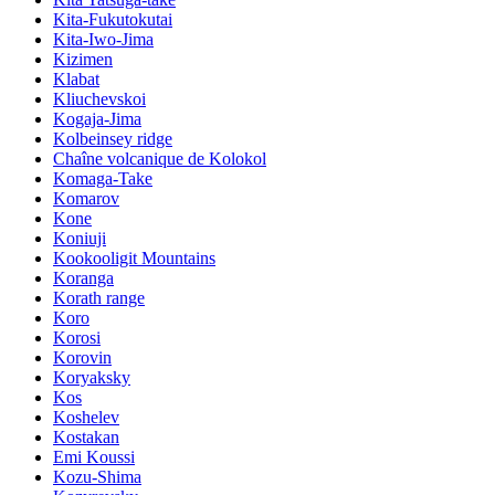
Kita-Fukutokutai
Kita-Iwo-Jima
Kizimen
Klabat
Kliuchevskoi
Kogaja-Jima
Kolbeinsey ridge
Chaîne volcanique de Kolokol
Komaga-Take
Komarov
Kone
Koniuji
Kookooligit Mountains
Koranga
Korath range
Koro
Korosi
Korovin
Koryaksky
Kos
Koshelev
Kostakan
Emi Koussi
Kozu-Shima