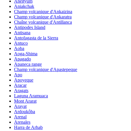
Aneityum
Aniakchak
Champ volcanique d'Ankaizina
Champ volcanique d'Ankaratra
Chaîne volcanique d'Antillanca
Antipodes Island
Antisana
Antofagasta de la Sierra
Antuco
Aoba
Aoga-Shima
Apagado
Apaneca range
Champ volcanique d'Apastepeque
Apo
Apoyeque
Aracar
Aragats
Laguna Aramuaca
Mont Ararat
Arayat
Ardoukôba
Arenal
Arenales
Harra de Arhab