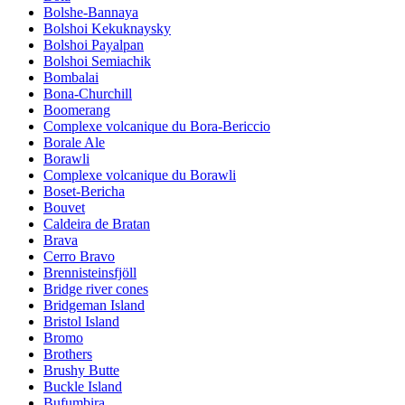
Bolshe-Bannaya
Bolshoi Kekuknaysky
Bolshoi Payalpan
Bolshoi Semiachik
Bombalai
Bona-Churchill
Boomerang
Complexe volcanique du Bora-Bericcio
Borale Ale
Borawli
Complexe volcanique du Borawli
Boset-Bericha
Bouvet
Caldeira de Bratan
Brava
Cerro Bravo
Brennisteinsfjöll
Bridge river cones
Bridgeman Island
Bristol Island
Bromo
Brothers
Brushy Butte
Buckle Island
Bufumbira