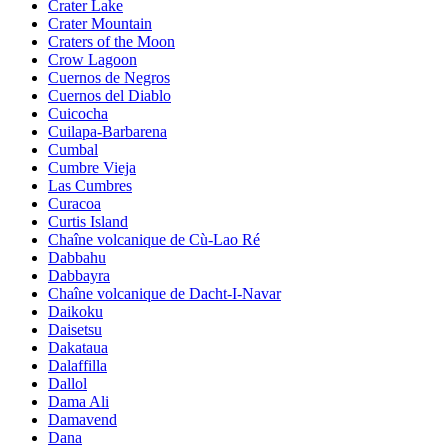
Crater Lake
Crater Mountain
Craters of the Moon
Crow Lagoon
Cuernos de Negros
Cuernos del Diablo
Cuicocha
Cuilapa-Barbarena
Cumbal
Cumbre Vieja
Las Cumbres
Curacoa
Curtis Island
Chaîne volcanique de Cù-Lao Ré
Dabbahu
Dabbayra
Chaîne volcanique de Dacht-I-Navar
Daikoku
Daisetsu
Dakataua
Dalaffilla
Dallol
Dama Ali
Damavend
Dana