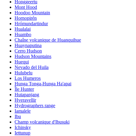
Honggeertu
Mont Hood
Hoodoo Mountain
Hornopirén
Hrómundartindur
Hualalai
Huambo
Chaîne volcanique de Huanquihue
Huaynaputina
Cerro Hudson
Hudson Mountains
Huequi
Nevado del Huila
Hulubelu
Los Humeros
Hunga Tonga-Hunga Ha'apai
Île Hunter
Hutapanjang
Hveravellir
Hydrographers range
Iamalele
Ibu
Champ volcanique d'Ibusuki
Ichinsky
Iettunup