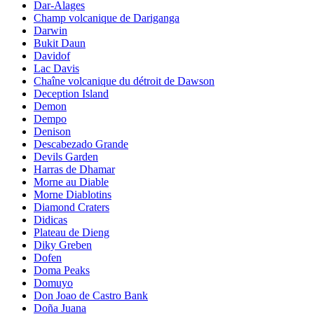
Dar-Alages
Champ volcanique de Dariganga
Darwin
Bukit Daun
Davidof
Lac Davis
Chaîne volcanique du détroit de Dawson
Deception Island
Demon
Dempo
Denison
Descabezado Grande
Devils Garden
Harras de Dhamar
Morne au Diable
Morne Diablotins
Diamond Craters
Didicas
Plateau de Dieng
Diky Greben
Dofen
Doma Peaks
Domuyo
Don Joao de Castro Bank
Doña Juana