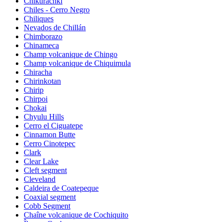
Chikurachki
Chiles - Cerro Negro
Chiliques
Nevados de Chillán
Chimborazo
Chinameca
Champ volcanique de Chingo
Champ volcanique de Chiquimula
Chiracha
Chirinkotan
Chirip
Chirpoi
Chokai
Chyulu Hills
Cerro el Ciguatepe
Cinnamon Butte
Cerro Cinotepec
Clark
Clear Lake
Cleft segment
Cleveland
Caldeira de Coatepeque
Coaxial segment
Cobb Segment
Chaîne volcanique de Cochiquito