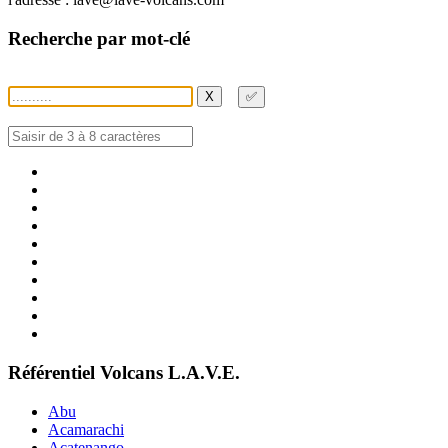
Recherche par mot-clé
X
✅
Référentiel Volcans L.A.V.E.
Abu
Acamarachi
Acatenango