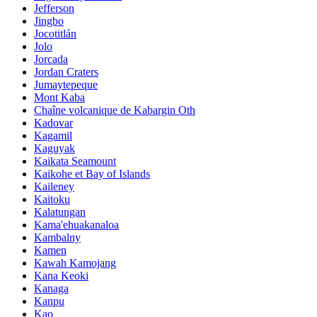
Jefferson
Jingbo
Jocotitlán
Jolo
Jorcada
Jordan Craters
Jumaytepeque
Mont Kaba
Chaîne volcanique de Kabargin Oth
Kadovar
Kagamil
Kaguyak
Kaikata Seamount
Kaikohe et Bay of Islands
Kaileney
Kaitoku
Kalatungan
Kama'ehuakanaloa
Kambalny
Kamen
Kawah Kamojang
Kana Keoki
Kanaga
Kanpu
Kao