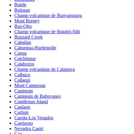
Buldir
Bulusan
Champ volcanique de Bunyaruguru
Mont Burney
Bus-Obo
Champ volcanique de Butajiri-Silti
Buzzard Creek
Cabalían
Caburgua-Huelemolle
Cagua
Caichinque
Calabozos
Champ volcanique de Calatrava
Calbuco
Callaqui
Mont Cameroun
Camiguin
Camiguin de Babuyanes
Candlemas Island
Canlaon
Carlisle
Carrán-Los Venados
Carrizozo
Nevados Casiri
Cay