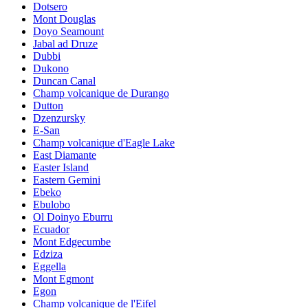
Dotsero
Mont Douglas
Doyo Seamount
Jabal ad Druze
Dubbi
Dukono
Duncan Canal
Champ volcanique de Durango
Dutton
Dzenzursky
E-San
Champ volcanique d'Eagle Lake
East Diamante
Easter Island
Eastern Gemini
Ebeko
Ebulobo
Ol Doinyo Eburru
Ecuador
Mont Edgecumbe
Edziza
Eggella
Mont Egmont
Egon
Champ volcanique de l'Eifel