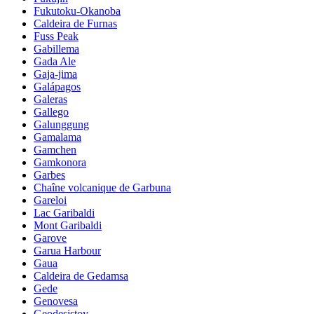
Fukutoku-Okanoba
Caldeira de Furnas
Fuss Peak
Gabillema
Gada Ale
Gaja-jima
Galápagos
Galeras
Gallego
Galunggung
Gamalama
Gamchen
Gamkonora
Garbes
Chaîne volcanique de Garbuna
Gareloi
Lac Garibaldi
Mont Garibaldi
Garove
Garua Harbour
Gaua
Caldeira de Gedamsa
Gede
Genovesa
Geodesistoy