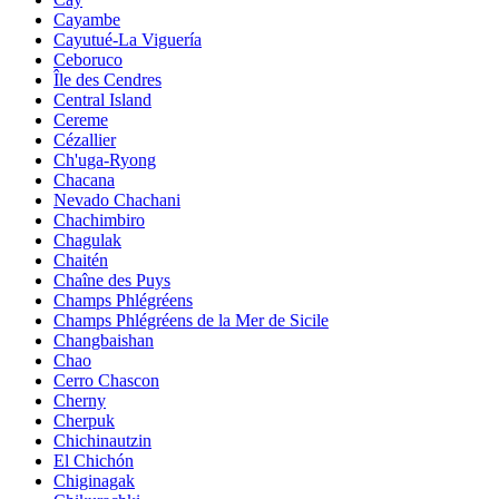
Cayambe
Cayutué-La Viguería
Ceboruco
Île des Cendres
Central Island
Cereme
Cézallier
Ch'uga-Ryong
Chacana
Nevado Chachani
Chachimbiro
Chagulak
Chaitén
Chaîne des Puys
Champs Phlégréens
Champs Phlégréens de la Mer de Sicile
Changbaishan
Chao
Cerro Chascon
Cherny
Cherpuk
Chichinautzin
El Chichón
Chiginagak