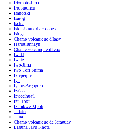
Iriomote-Jima
Irruputuncu
Isanotski
Isarog
Ischia
Iskut-Unuk river cones
Isluga
Champ volcanique d'Itasy
Harrat Ithnayn
Chaîne volcanique d'Ivao
Iwaki
Iwate
Iwo-Jima
Iwo-Tori-Shima
Ixtepeque
Iya
Iyang-Argapura
Izalco
Iztaccíhuatl
Izu-Tobu
Izumbwe-Mpoli
Jailolo
Jalua
Champ volcanique de Jaraguay
Laguna Jayu Khota