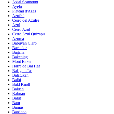
Axial Seamount
Ayelu
Plateau d'Azas
Azufral
Cerro del Azufre
Azul
Cerro Azul
Cerro Azul Quizapu
Azuma
Babuyan Claro
Bachelor
Bagana
Bakening
Mont Baker
Harra de Bal Haf
Balagan-Tas
Balatukan
Balbi
Bald Knoll
Baluan
Baluran
Balut
Bam
Bamus
Banáhao