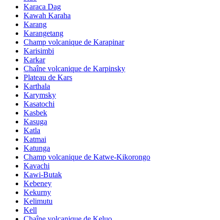
Karaca Dag
Kawah Karaha
Karang
Karangetang
Champ volcanique de Karapinar
Karisimbi
Karkar
Chaîne volcanique de Karpinsky
Plateau de Kars
Karthala
Karymsky
Kasatochi
Kasbek
Kasuga
Katla
Katmai
Katunga
Champ volcanique de Katwe-Kikorongo
Kavachi
Kawi-Butak
Kebeney
Kekurny
Kelimutu
Kell
Chaîne volcanique de Keluo