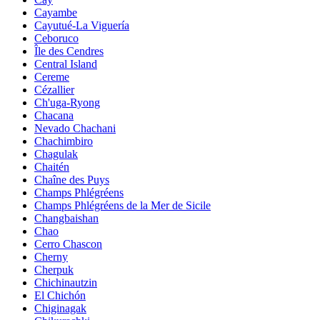
Cayambe
Cayutué-La Viguería
Ceboruco
Île des Cendres
Central Island
Cereme
Cézallier
Ch'uga-Ryong
Chacana
Nevado Chachani
Chachimbiro
Chagulak
Chaitén
Chaîne des Puys
Champs Phlégréens
Champs Phlégréens de la Mer de Sicile
Changbaishan
Chao
Cerro Chascon
Cherny
Cherpuk
Chichinautzin
El Chichón
Chiginagak