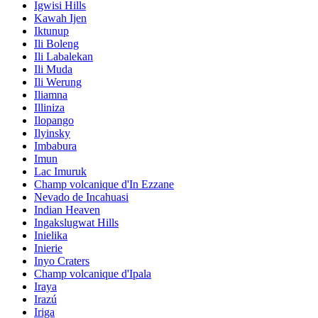
Igwisi Hills
Kawah Ijen
Iktunup
Ili Boleng
Ili Labalekan
Ili Muda
Ili Werung
Iliamna
Illiniza
Ilopango
Ilyinsky
Imbabura
Imun
Lac Imuruk
Champ volcanique d'In Ezzane
Nevado de Incahuasi
Indian Heaven
Ingakslugwat Hills
Inielika
Inierie
Inyo Craters
Champ volcanique d'Ipala
Iraya
Irazú
Iriga