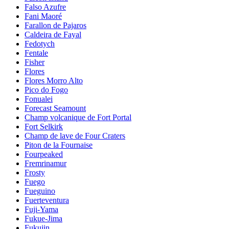
Falso Azufre
Fani Maoré
Farallon de Pajaros
Caldeira de Fayal
Fedotych
Fentale
Fisher
Flores
Flores Morro Alto
Pico do Fogo
Fonualei
Forecast Seamount
Champ volcanique de Fort Portal
Fort Selkirk
Champ de lave de Four Craters
Piton de la Fournaise
Fourpeaked
Fremrinamur
Frosty
Fuego
Fueguino
Fuerteventura
Fuji-Yama
Fukue-Jima
Fukujin