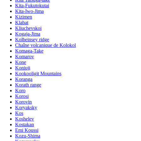
Kita-Fukutokutai
Kita-Iwo-Jima
Kizimen
Klabat
Kliuchevskoi
Kogaja-Jima
Kolbeinsey ridge
Chaîne volcanique de Kolokol
Komaga-Take
Komarov
Kone
Koniuji
Kookooligit Mountains
Koranga
Korath range
Koro
Korosi
Korovin
Koryaksky
Kos
Koshelev
Kostakan
Emi Koussi
Kozu-Shima