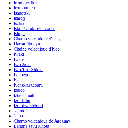
Iriomote-Jima
Irruputuncu
Isanotski
Isarog
Ischia
Iskut-Unuk river cones
Isluga
Champ volcanique d'Itasy
Harrat Ithnayn
Chaîne volcanique d'Ivao
Iwaki
Iwate
Iwo-Jima
Iwo-Tori-Shima
Ixtepeque
Iya
Iyang-Argapura
Izalco
Iztaccíhuatl
Izu-Tobu
Izumbwe-Mpoli
Jailolo
Jalua
Champ volcanique de Jaraguay
Laguna Jayu Khota