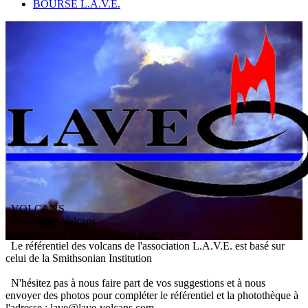
BOURSE L.A.V.E.
VOLCANS
/ Référentiel Volcans
L
'
A
ssociation
V
olcanologique
E
uropéenne
Le référentiel des volcans de l'association L.A.V.E. est basé sur
celui de la Smithsonian Institution
N'hésitez pas à nous faire part de vos suggestions et à nous
envoyer des photos pour compléter le référentiel et la photothèque à
l'adresse : lave@lave-volcans.com