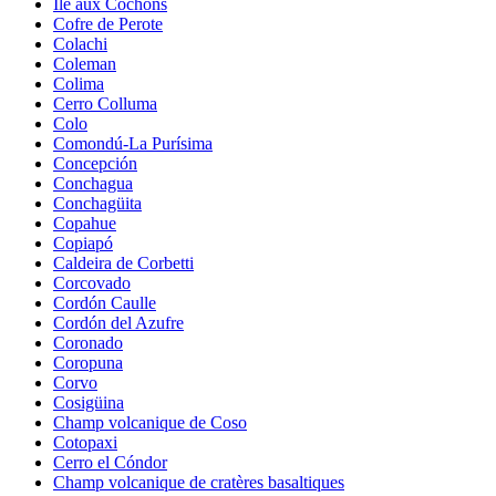
Île aux Cochons
Cofre de Perote
Colachi
Coleman
Colima
Cerro Colluma
Colo
Comondú-La Purísima
Concepción
Conchagua
Conchagüita
Copahue
Copiapó
Caldeira de Corbetti
Corcovado
Cordón Caulle
Cordón del Azufre
Coronado
Coropuna
Corvo
Cosigüina
Champ volcanique de Coso
Cotopaxi
Cerro el Cóndor
Champ volcanique de cratères basaltiques