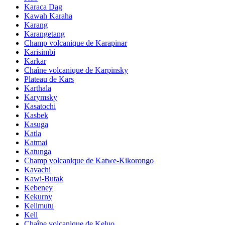
Karaca Dag
Kawah Karaha
Karang
Karangetang
Champ volcanique de Karapinar
Karisimbi
Karkar
Chaîne volcanique de Karpinsky
Plateau de Kars
Karthala
Karymsky
Kasatochi
Kasbek
Kasuga
Katla
Katmai
Katunga
Champ volcanique de Katwe-Kikorongo
Kavachi
Kawi-Butak
Kebeney
Kekurny
Kelimutu
Kell
Chaîne volcanique de Keluo