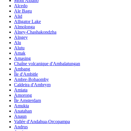
Mont Albano
Alcedo
Ale Bagu
Alid
Alligator Lake
Almolonga
Alney-Chashakondzha
Alngey
Alu
Alutu
Amak
Amasing
Chaîne volcanique d'Ambalatungan
Ambang
Île d'Ambitle
Ambre-Bobaomby
Caldeira d'Ambrym
Amiata
Amorong
Île Amsterdam
Amukta
Anatahan
Anaun
Vallée d'Andahua-Orcopampa
Andrus