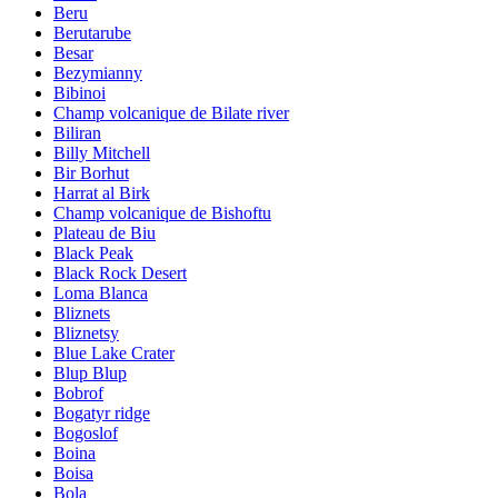
Beru
Berutarube
Besar
Bezymianny
Bibinoi
Champ volcanique de Bilate river
Biliran
Billy Mitchell
Bir Borhut
Harrat al Birk
Champ volcanique de Bishoftu
Plateau de Biu
Black Peak
Black Rock Desert
Loma Blanca
Bliznets
Bliznetsy
Blue Lake Crater
Blup Blup
Bobrof
Bogatyr ridge
Bogoslof
Boina
Boisa
Bola