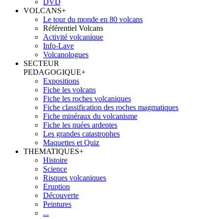
DVD
VOLCANS
+
Le tour du monde en 80 volcans
Référentiel Volcans
Activité volcanique
Info-Lave
Volcanologues
SECTEUR
PEDAGOGIQUE
+
Expositions
Fiche les volcans
Fiche les roches volcaniques
Fiche classification des roches magmatiques
Fiche minéraux du volcanisme
Fiche les nuées ardentes
Les grandes catastrophes
Maquettes et Quiz
THEMATIQUES
+
Histoire
Science
Risques volcaniques
Eruption
Découverte
Peintures
...