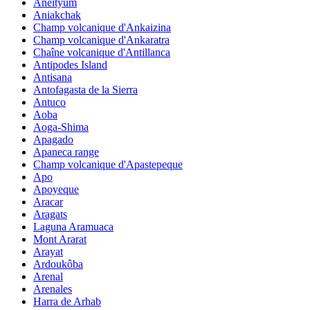
Aneityum
Aniakchak
Champ volcanique d'Ankaizina
Champ volcanique d'Ankaratra
Chaîne volcanique d'Antillanca
Antipodes Island
Antisana
Antofagasta de la Sierra
Antuco
Aoba
Aoga-Shima
Apagado
Apaneca range
Champ volcanique d'Apastepeque
Apo
Apoyeque
Aracar
Aragats
Laguna Aramuaca
Mont Ararat
Arayat
Ardoukôba
Arenal
Arenales
Harra de Arhab