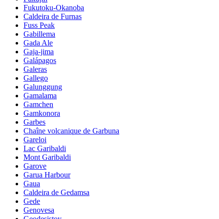
Fukutoku-Okanoba
Caldeira de Furnas
Fuss Peak
Gabillema
Gada Ale
Gaja-jima
Galápagos
Galeras
Gallego
Galunggung
Gamalama
Gamchen
Gamkonora
Garbes
Chaîne volcanique de Garbuna
Gareloi
Lac Garibaldi
Mont Garibaldi
Garove
Garua Harbour
Gaua
Caldeira de Gedamsa
Gede
Genovesa
Geodesistoy