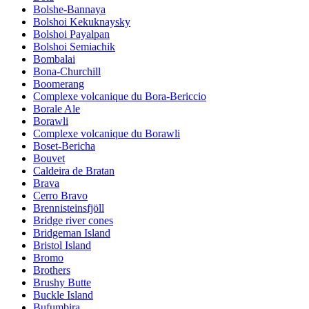
Bolshe-Bannaya
Bolshoi Kekuknaysky
Bolshoi Payalpan
Bolshoi Semiachik
Bombalai
Bona-Churchill
Boomerang
Complexe volcanique du Bora-Bericcio
Borale Ale
Borawli
Complexe volcanique du Borawli
Boset-Bericha
Bouvet
Caldeira de Bratan
Brava
Cerro Bravo
Brennisteinsfjöll
Bridge river cones
Bridgeman Island
Bristol Island
Bromo
Brothers
Brushy Butte
Buckle Island
Bufumbira