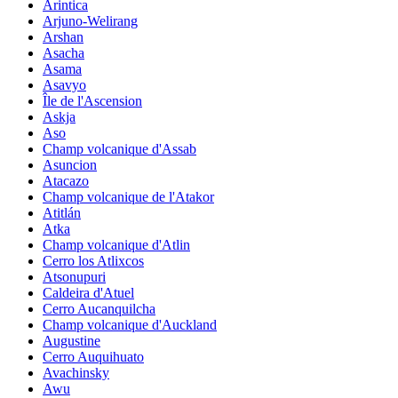
Arintica
Arjuno-Welirang
Arshan
Asacha
Asama
Asavyo
Île de l'Ascension
Askja
Aso
Champ volcanique d'Assab
Asuncion
Atacazo
Champ volcanique de l'Atakor
Atitlán
Atka
Champ volcanique d'Atlin
Cerro los Atlixcos
Atsonupuri
Caldeira d'Atuel
Cerro Aucanquilcha
Champ volcanique d'Auckland
Augustine
Cerro Auquihuato
Avachinsky
Awu