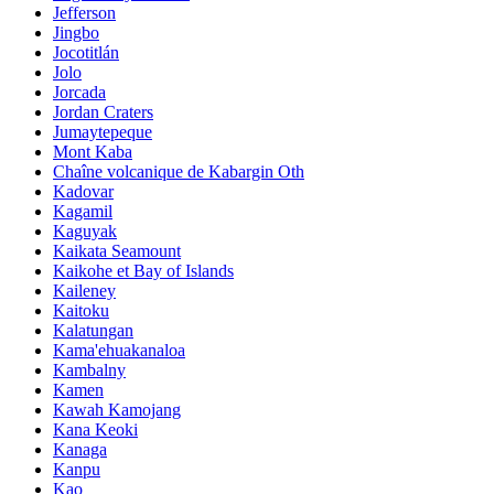
Jefferson
Jingbo
Jocotitlán
Jolo
Jorcada
Jordan Craters
Jumaytepeque
Mont Kaba
Chaîne volcanique de Kabargin Oth
Kadovar
Kagamil
Kaguyak
Kaikata Seamount
Kaikohe et Bay of Islands
Kaileney
Kaitoku
Kalatungan
Kama'ehuakanaloa
Kambalny
Kamen
Kawah Kamojang
Kana Keoki
Kanaga
Kanpu
Kao