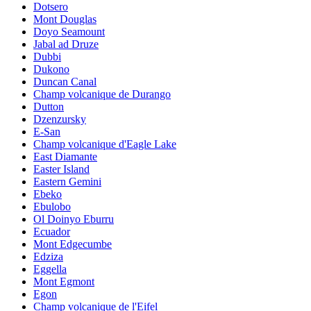
Dotsero
Mont Douglas
Doyo Seamount
Jabal ad Druze
Dubbi
Dukono
Duncan Canal
Champ volcanique de Durango
Dutton
Dzenzursky
E-San
Champ volcanique d'Eagle Lake
East Diamante
Easter Island
Eastern Gemini
Ebeko
Ebulobo
Ol Doinyo Eburru
Ecuador
Mont Edgecumbe
Edziza
Eggella
Mont Egmont
Egon
Champ volcanique de l'Eifel