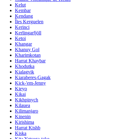
Kelut
Kembar
Kendang
Îles Kerguelen
Kerinci
Kerlingarfjöll
Ketoi
Khangar
Khanuy Gol
Kharimkotan
Harrat Khaybar
Khodutka
Kialagvik
Kiaraberes-Gagak
Kick-'em-Jenny
Kieyo
Kikai
Kikhpinych
Kilauea
Kilimanjaro
Kinenin
Kirishima
Harrat Kishb
Kiska
Kita Yatsuga-take