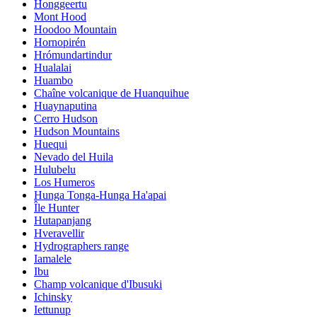
Honggeertu
Mont Hood
Hoodoo Mountain
Hornopirén
Hrómundartindur
Hualalai
Huambo
Chaîne volcanique de Huanquihue
Huaynaputina
Cerro Hudson
Hudson Mountains
Huequi
Nevado del Huila
Hulubelu
Los Humeros
Hunga Tonga-Hunga Ha'apai
Île Hunter
Hutapanjang
Hveravellir
Hydrographers range
Iamalele
Ibu
Champ volcanique d'Ibusuki
Ichinsky
Iettunup