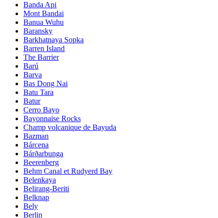
Banda Api
Mont Bandai
Banua Wuhu
Baransky
Barkhatnaya Sopka
Barren Island
The Barrier
Barú
Barva
Bas Dong Nai
Batu Tara
Batur
Cerro Bayo
Bayonnaise Rocks
Champ volcanique de Bayuda
Bazman
Bárcena
Bárðarbunga
Beerenberg
Behm Canal et Rudyerd Bay
Belenkaya
Belirang-Beriti
Belknap
Bely
Berlin