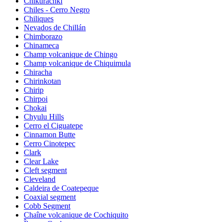
Chikurachki
Chiles - Cerro Negro
Chiliques
Nevados de Chillán
Chimborazo
Chinameca
Champ volcanique de Chingo
Champ volcanique de Chiquimula
Chiracha
Chirinkotan
Chirip
Chirpoi
Chokai
Chyulu Hills
Cerro el Ciguatepe
Cinnamon Butte
Cerro Cinotepec
Clark
Clear Lake
Cleft segment
Cleveland
Caldeira de Coatepeque
Coaxial segment
Cobb Segment
Chaîne volcanique de Cochiquito