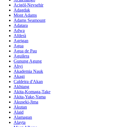
Acigöl-Nevsehir
Adagdak
Mont Adams
Adams Seamount
Adatara
Adwa
Afderà
Agrigan
Agua
Agua de Pau
Aguilera
Gunung Agung
Ahyi
Akademia Nauk
Akagi
Caldeira d'Akan
Akhtang
Akita-Komaga-Take
Akita-Yake-Yama
Akuseki-Jima
Akutan
Alaid
Alamagan
Alayta