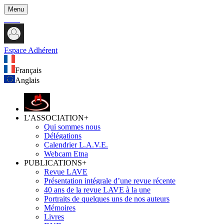
Menu
Espace Adhérent
Français
Anglais
L'ASSOCIATION
+
Qui sommes nous
Délégations
Calendrier L.A.V.E.
Webcam Etna
PUBLICATIONS
+
Revue LAVE
Présentation intégrale d’une revue récente
40 ans de la revue LAVE à la une
Portraits de quelques uns de nos auteurs
Mémoires
Livres