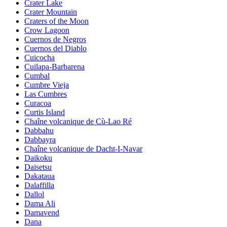
Crater Lake
Crater Mountain
Craters of the Moon
Crow Lagoon
Cuernos de Negros
Cuernos del Diablo
Cuicocha
Cuilapa-Barbarena
Cumbal
Cumbre Vieja
Las Cumbres
Curacoa
Curtis Island
Chaîne volcanique de Cù-Lao Ré
Dabbahu
Dabbayra
Chaîne volcanique de Dacht-I-Navar
Daikoku
Daisetsu
Dakataua
Dalaffilla
Dallol
Dama Ali
Damavend
Dana