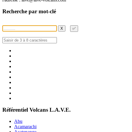
Recherche par mot-clé
X
✅
Référentiel Volcans L.A.V.E.
Abu
Acamarachi
Acatenango