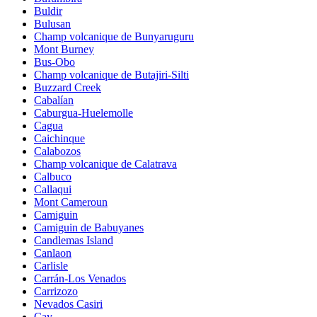
Buldir
Bulusan
Champ volcanique de Bunyaruguru
Mont Burney
Bus-Obo
Champ volcanique de Butajiri-Silti
Buzzard Creek
Cabalían
Caburgua-Huelemolle
Cagua
Caichinque
Calabozos
Champ volcanique de Calatrava
Calbuco
Callaqui
Mont Cameroun
Camiguin
Camiguin de Babuyanes
Candlemas Island
Canlaon
Carlisle
Carrán-Los Venados
Carrizozo
Nevados Casiri
Cay