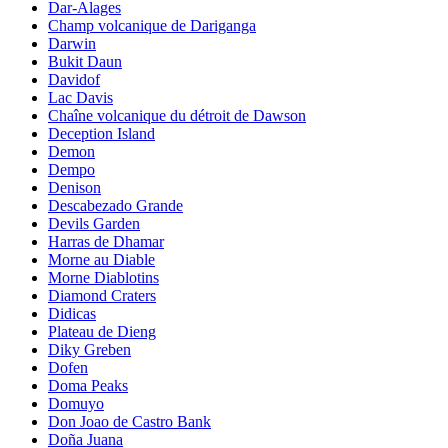
Dar-Alages
Champ volcanique de Dariganga
Darwin
Bukit Daun
Davidof
Lac Davis
Chaîne volcanique du détroit de Dawson
Deception Island
Demon
Dempo
Denison
Descabezado Grande
Devils Garden
Harras de Dhamar
Morne au Diable
Morne Diablotins
Diamond Craters
Didicas
Plateau de Dieng
Diky Greben
Dofen
Doma Peaks
Domuyo
Don Joao de Castro Bank
Doña Juana