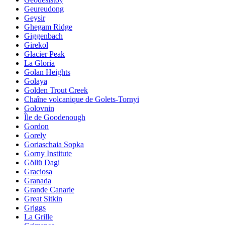
Geureudong
Geysir
Ghegam Ridge
Giggenbach
Girekol
Glacier Peak
La Gloria
Golan Heights
Golaya
Golden Trout Creek
Chaîne volcanique de Golets-Tornyi
Golovnin
Île de Goodenough
Gordon
Gorely
Goriaschaia Sopka
Gorny Institute
Göllü Dagi
Graciosa
Granada
Grande Canarie
Great Sitkin
Griggs
La Grille