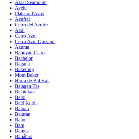
Axial Seamount
Ayelu
Plateau d'Azas
Azufral
Cerro del Azufre
Azul
Cerro Azul
Cerro Azul Quizapu
Azuma
Babuyan Claro
Bachelor
Bagana
Bakening
Mont Baker
Harra de Bal Haf
Balagan-Tas
Balatukan
Balbi
Bald Knoll
Baluan
Baluran
Balut
Bam
Bamus
Banáhao