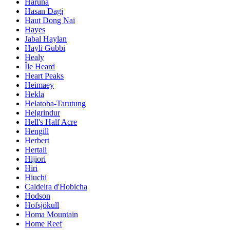
Haruna
Hasan Dagi
Haut Dong Nai
Hayes
Jabal Haylan
Hayli Gubbi
Healy
Île Heard
Heart Peaks
Heimaey
Hekla
Helatoba-Tarutung
Helgrindur
Hell's Half Acre
Hengill
Herbert
Hertali
Hijiori
Hiri
Hiuchi
Caldeira d'Hobicha
Hodson
Hofsjökull
Homa Mountain
Home Reef