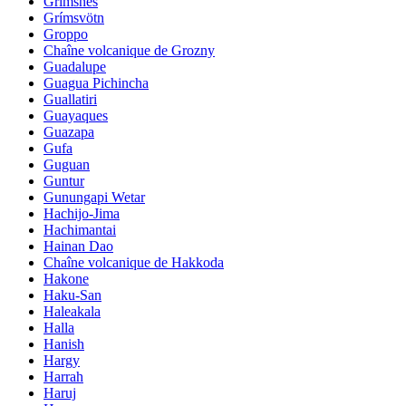
Grimsnes
Grímsvötn
Groppo
Chaîne volcanique de Grozny
Guadalupe
Guagua Pichincha
Guallatiri
Guayaques
Guazapa
Gufa
Guguan
Guntur
Gunungapi Wetar
Hachijo-Jima
Hachimantai
Hainan Dao
Chaîne volcanique de Hakkoda
Hakone
Haku-San
Haleakala
Halla
Hanish
Hargy
Harrah
Haruj