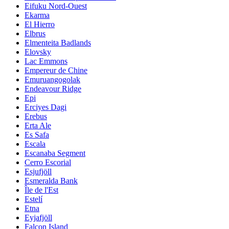
Eifuku Nord-Ouest
Ekarma
El Hierro
Elbrus
Elmenteita Badlands
Elovsky
Lac Emmons
Empereur de Chine
Emuruangogolak
Endeavour Ridge
Epi
Erciyes Dagi
Erebus
Erta Ale
Es Safa
Escala
Escanaba Segment
Cerro Escorial
Esjufjöll
Esmeralda Bank
Île de l'Est
Estelí
Etna
Eyjafjöll
Falcon Island