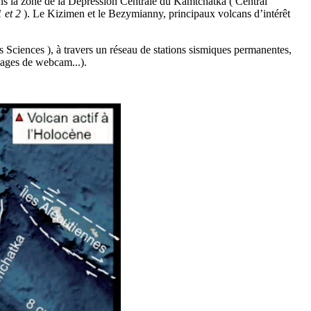
s la zone de la Dépression Centrale du Kamtchatka ( Central
 et 2
). Le Kizimen et le Bezymianny, principaux volcans d’intérêt
iences ), à travers un réseau de stations sismiques permanentes,
ages de webcam...).