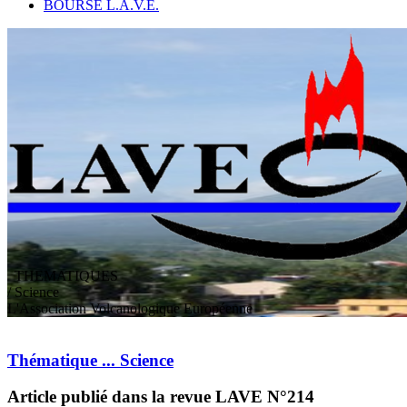
BOURSE L.A.V.E.
THEMATIQUES
/ Science
L
'
A
ssociation
V
olcanologique
E
uropéenne
Thématique ... Science
Article publié dans la revue LAVE N°214