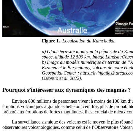
Figure 1.
Localisation du Kamchatka.
a) Globe terrestre montrant la péninsule du Ka
space, altitude 12 500 km. Image Landsat/Co
b) Image du modèle numérique de terrain de l’Ar
Kizimen et le Bezymianny, volcans de notre étude
Geospatial Center ; https://livingatlas2.arcgis.
Ostorero et al. 2022).
Pourquoi s’intéresser aux dynamiques des magmas ?
Environ 800 millions de personnes vivent à moins de 100 km d’un v
éruptions volcaniques à grande échelle ont cent fois plus de probabilit
préparé aux éruptions de fortes magnitudes, il est crucial de mieux c
La surveillance sismique des volcans est le moyen le plus répandu pou
observatoires volcanologiques, comme celui de l’Observatoire Volcano