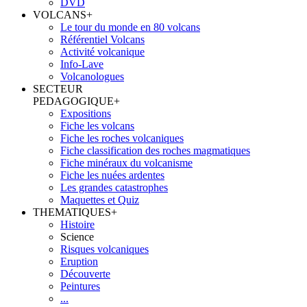
DVD
VOLCANS
+
Le tour du monde en 80 volcans
Référentiel Volcans
Activité volcanique
Info-Lave
Volcanologues
SECTEUR
PEDAGOGIQUE
+
Expositions
Fiche les volcans
Fiche les roches volcaniques
Fiche classification des roches magmatiques
Fiche minéraux du volcanisme
Fiche les nuées ardentes
Les grandes catastrophes
Maquettes et Quiz
THEMATIQUES
+
Histoire
Science
Risques volcaniques
Eruption
Découverte
Peintures
...