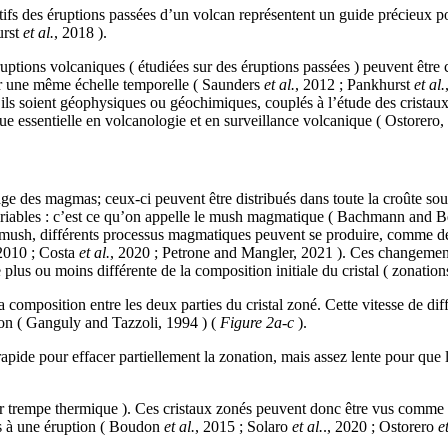
des éruptions passées d’un volcan représentent un guide précieux pou
urst
et al.
, 2018 ).
ons volcaniques ( étudiées sur des éruptions passées ) peuvent être 
 sur une même échelle temporelle ( Saunders
et al.
, 2012 ; Pankhurst
et al.
’ils soient géophysiques ou géochimiques, couplés à l’étude des cristau
ue essentielle en volcanologie et en surveillance volcanique ( Ostorero,
des magmas; ceux-ci peuvent être distribués dans toute la croûte sous
variables : c’est ce qu’on appelle le mush magmatique ( Bachmann and
n mush, différents processus magmatiques peuvent se produire, comme de
 2010 ; Costa
et al.
, 2020 ; Petrone and Mangler, 2021 ). Ces changement
plus ou moins différente de la composition initiale du cristal ( zonation
 composition entre les deux parties du cristal zoné. Cette vitesse de dif
sion ( Ganguly and Tazzoli, 1994 ) (
Figure 2a-c
).
de pour effacer partiellement la zonation, mais assez lente pour que le
rempe thermique ). Ces cristaux zonés peuvent donc être vus comme de
urs à une éruption ( Boudon
et al.
, 2015 ; Solaro
et al.
., 2020 ; Ostorero
e