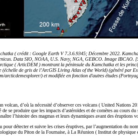
mchatka ( crédit : Google Earth V 7.3.6.9345; Décembre 2022. Kamcha
pernicus. Data SIO, NOAA, U.S. Navy, NGA, GEBCO. Image IBCAO. [5
ctique ( ArticDEM ) montrant la péninsule du Kamchatka et les princip
 (échelle de gris de l’ArcGIS Living Atlas of the World) (généré par E
com/arcticdemexplorer/) et modifiée en fonction d'autres études (Portny
olcan, d’où la nécessité d’observer ces volcans ( United Nations 2
é de se produire que les impacts d’astéroïdes et de comètes au cours du 
onnaître l’histoire des magmas et leurs dynamiques avant des éruptions 
r détecter et suivre les crises éruptives, par l’augmentation du nombre
logique du Piton de la Fournaise, à La Réunion ( Institut de physique 