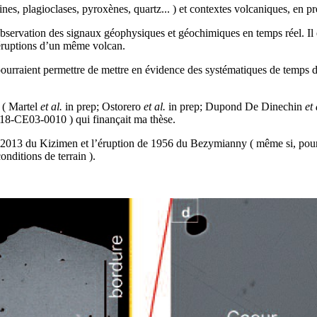
, plagioclases, pyroxènes, quartz... ) et contextes volcaniques, en pr
vation des signaux géophysiques et géochimiques en temps réel. Il est 
 éruptions d’un même volcan.
urraient permettre de mettre en évidence des systématiques de temps d
 ( Martel
et al.
in prep; Ostorero
et al.
in prep; Dupond De Dinechin
et 
8-CE03-0010 ) qui finançait ma thèse.
013 du Kizimen et l’éruption de 1956 du Bezymianny ( même si, pour cet
onditions de terrain ).