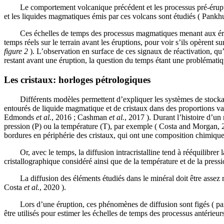
Le comportement volcanique précédent et les processus pré-éruptifs 
et les liquides magmatiques émis par ces volcans sont étudiés ( Pankh
Ces échelles de temps des processus magmatiques menant aux érupti
temps réels sur le terrain avant les éruptions, pour voir s’ils opèrent
figure 2
). L’observation en surface de ces signaux de réactivation, qu
restant avant une éruption, la question du temps étant une problématiq
Les cristaux: horloges pétrologiques
Différents modèles permettent d’expliquer les systèmes de stockage 
entourés de liquide magmatique et de cristaux dans des proportions 
Edmonds
et al.
, 2016 ; Cashman
et al.
, 2017 ). Durant l’histoire d’u
pression (P) ou la température (T), par exemple ( Costa and Morgan,
bordures en périphérie des cristaux, qui ont une composition chimique 
Or, avec le temps, la diffusion intracristalline tend à rééquilibrer la
cristallographique considéré ainsi que de la température et de la pres
La diffusion des éléments étudiés dans le minéral doit être assez rapi
Costa
et al.
, 2020 ).
Lors d’une éruption, ces phénomènes de diffusion sont figés ( par t
être utilisés pour estimer les échelles de temps des processus antérie