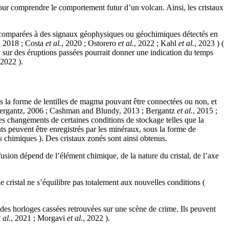
r comprendre le comportement futur d’un volcan. Ainsi, les cristaux
comparées à des signaux géophysiques ou géochimiques détectés en
, 2018 ; Costa
et al.
, 2020 ; Ostorero
et al.
, 2022 ; Kahl
et al.
, 2023 ) (
x sur des éruptions passées pourrait donner une indication du temps
 2022 ).
 la forme de lentilles de magma pouvant être connectées ou non, et
 Bergantz, 2006 ; Cashman and Blundy, 2013 ; Bergantz
et al.
, 2015 ;
s changements de certaines conditions de stockage telles que la
s peuvent être enregistrés par les minéraux, sous la forme de
s chimiques ). Des cristaux zonés sont ainsi obtenus.
fusion dépend de l’élément chimique, de la nature du cristal, de l’axe
 cristal ne s’équilibre pas totalement aux nouvelles conditions (
s horloges cassées retrouvées sur une scène de crime. Ils peuvent
t al.
, 2021 ; Morgavi
et al.
, 2022 ).