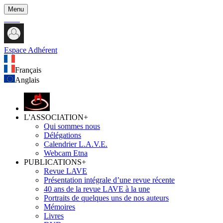
Menu
Espace Adhérent
Français
Anglais
L'ASSOCIATION
+
Qui sommes nous
Délégations
Calendrier L.A.V.E.
Webcam Etna
PUBLICATIONS
+
Revue LAVE
Présentation intégrale d’une revue récente
40 ans de la revue LAVE à la une
Portraits de quelques uns de nos auteurs
Mémoires
Livres