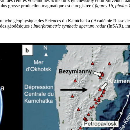
 des centres volcaniques actifs du Klyuchevskoy et du Shiveluch dan
a plus grosse production magmatique est enregistrée (
figures 1b, photos 1
nche géophysique des Sciences du Kamtchatka ( Académie Russe des Sc
tudes géodésiques (
Interferometric synthetic aperture radar
(InSAR), im