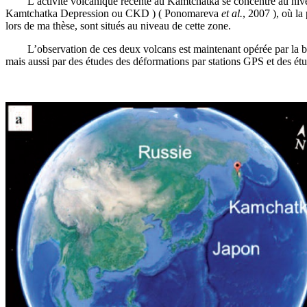
L’activité volcanique récente au Kamtchatka se concentre au niveau
Kamtchatka Depression ou CKD ) ( Ponomareva
et al.
, 2007 ), où l
lors de ma thèse, sont situés au niveau de cette zone.
L’observation de ces deux volcans est maintenant opérée par la bra
mais aussi par des études des déformations par stations GPS et des é