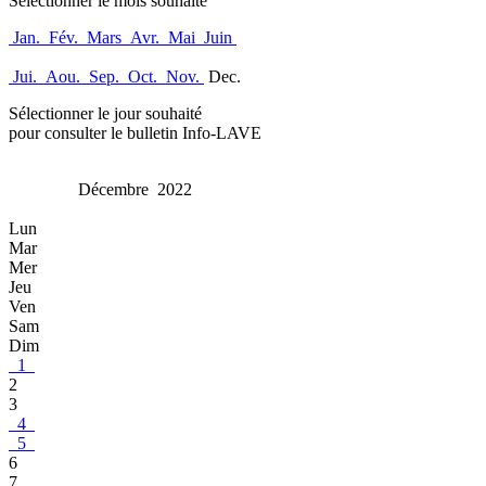
Sélectionner le mois souhaité
Jan.
Fév.
Mars
Avr.
Mai
Juin
Jui.
Aou.
Sep.
Oct.
Nov.
Dec.
Sélectionner le jour souhaité
pour consulter le bulletin Info-LAVE
Décembre 2022
Lun
Mar
Mer
Jeu
Ven
Sam
Dim
1
2
3
4
5
6
7