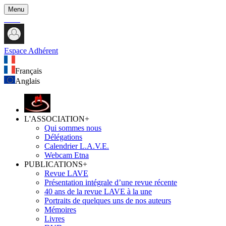
Menu
Espace Adhérent
Français
Anglais
L'ASSOCIATION
+
Qui sommes nous
Délégations
Calendrier L.A.V.E.
Webcam Etna
PUBLICATIONS
+
Revue LAVE
Présentation intégrale d’une revue récente
40 ans de la revue LAVE à la une
Portraits de quelques uns de nos auteurs
Mémoires
Livres