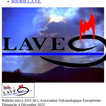
BOURSE L.A.V.E.
VOLCANS
/ Activité volcanique
L
'
A
ssociation
V
olcanologique
E
uropéenne
Bulletin info-LAVE de L Association Volcanologique Européenne
Dimanche 4 Décembre 2022