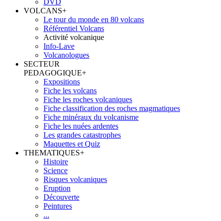
DVD
VOLCANS
+
Le tour du monde en 80 volcans
Référentiel Volcans
Activité volcanique
Info-Lave
Volcanologues
SECTEUR
PEDAGOGIQUE
+
Expositions
Fiche les volcans
Fiche les roches volcaniques
Fiche classification des roches magmatiques
Fiche minéraux du volcanisme
Fiche les nuées ardentes
Les grandes catastrophes
Maquettes et Quiz
THEMATIQUES
+
Histoire
Science
Risques volcaniques
Eruption
Découverte
Peintures
...