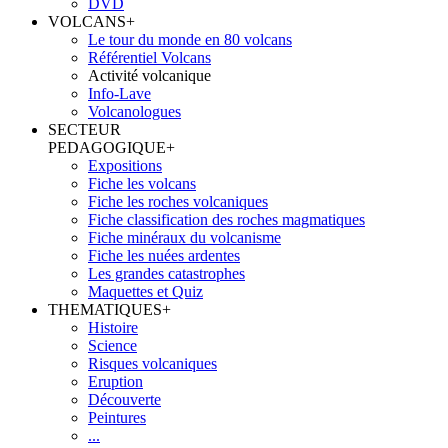
DVD
VOLCANS
+
Le tour du monde en 80 volcans
Référentiel Volcans
Activité volcanique
Info-Lave
Volcanologues
SECTEUR
PEDAGOGIQUE
+
Expositions
Fiche les volcans
Fiche les roches volcaniques
Fiche classification des roches magmatiques
Fiche minéraux du volcanisme
Fiche les nuées ardentes
Les grandes catastrophes
Maquettes et Quiz
THEMATIQUES
+
Histoire
Science
Risques volcaniques
Eruption
Découverte
Peintures
...