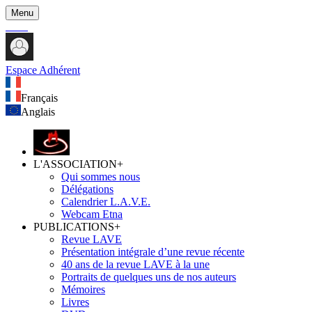
Menu
Espace Adhérent
Français
Anglais
L'ASSOCIATION
+
Qui sommes nous
Délégations
Calendrier L.A.V.E.
Webcam Etna
PUBLICATIONS
+
Revue LAVE
Présentation intégrale d’une revue récente
40 ans de la revue LAVE à la une
Portraits de quelques uns de nos auteurs
Mémoires
Livres