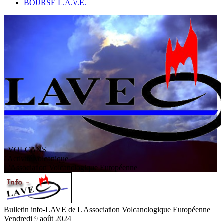
BOURSE L.A.V.E.
VOLCANS
/ Activité volcanique
L
'
A
ssociation
V
olcanologique
E
uropéenne
Bulletin info-LAVE de L Association Volcanologique Européenne
Vendredi 9 août 2024