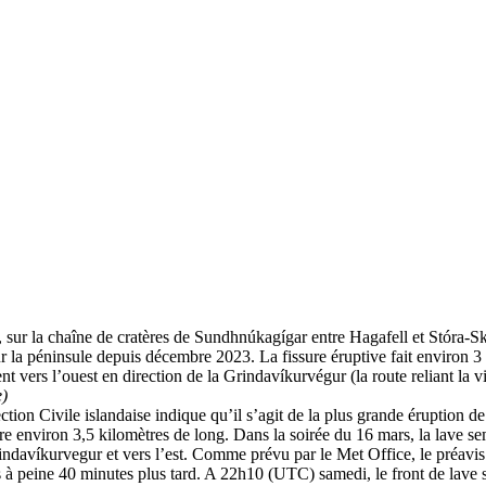
 sur la chaîne de cratères de Sundhnúkagígar entre Hagafell et Stóra-S
n sur la péninsule depuis décembre 2023. La fissure éruptive fait environ
 vers l’ouest en direction de la Grindavíkurvégur (la route reliant la vi
e)
ection Civile islandaise indique qu’il s’agit de la plus grande éruption 
e environ 3,5 kilomètres de long. Dans la soirée du 16 mars, la lave sem
indavíkurvegur et vers l’est. Comme prévu par le Met Office, le préavis 
à peine 40 minutes plus tard. A 22h10 (UTC) samedi, le front de lave s