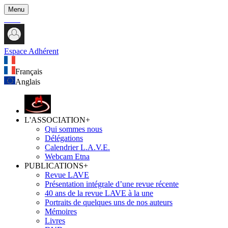
Menu
Espace Adhérent
Français
Anglais
L'ASSOCIATION
+
Qui sommes nous
Délégations
Calendrier L.A.V.E.
Webcam Etna
PUBLICATIONS
+
Revue LAVE
Présentation intégrale d’une revue récente
40 ans de la revue LAVE à la une
Portraits de quelques uns de nos auteurs
Mémoires
Livres