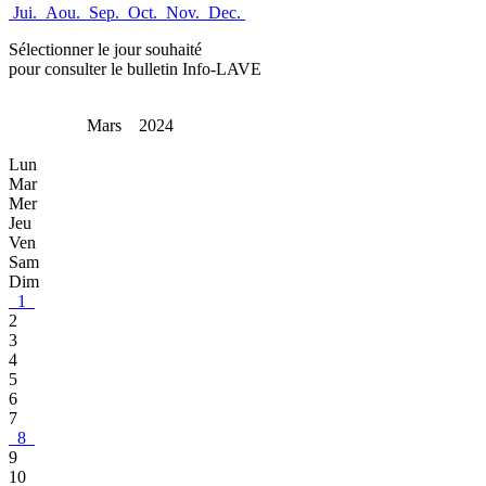
Jui.
Aou.
Sep.
Oct.
Nov.
Dec.
Sélectionner le jour souhaité
pour consulter le bulletin Info-LAVE
Mars 2024
Lun
Mar
Mer
Jeu
Ven
Sam
Dim
1
2
3
4
5
6
7
8
9
10