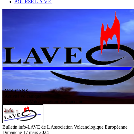
BOURSE L.A.V.E.
VOLCANS
/ Activité volcanique
L
'
A
ssociation
V
olcanologique
E
uropéenne
Bulletin info-LAVE de L Association Volcanologique Européenne
Dimanche 17 mars 2024