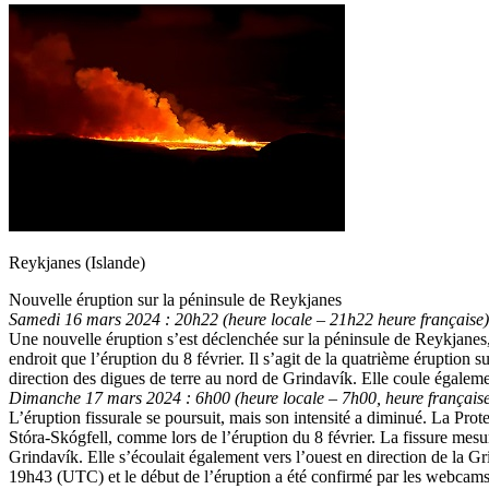
Reykjanes (Islande)
Nouvelle éruption sur la péninsule de Reykjanes
Samedi 16 mars 2024 : 20h22 (heure locale – 21h22 heure française)
Une nouvelle éruption s’est déclenchée sur la péninsule de Reykjanes,
endroit que l’éruption du 8 février. Il s’agit de la quatrième éruptio
direction des digues de terre au nord de Grindavík. Elle coule également
Dimanche 17 mars 2024 : 6h00 (heure locale – 7h00, heure français
L’éruption fissurale se poursuit, mais son intensité a diminué. La Prot
Stóra-Skógfell, comme lors de l’éruption du 8 février. La fissure mesur
Grindavík. Elle s’écoulait également vers l’ouest en direction de la Gr
19h43 (UTC) et le début de l’éruption a été confirmé par les webcams 