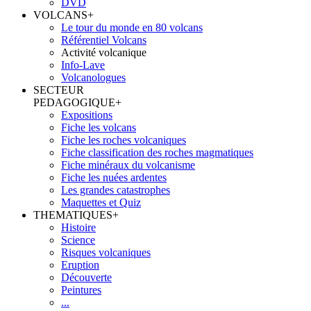
DVD
VOLCANS
+
Le tour du monde en 80 volcans
Référentiel Volcans
Activité volcanique
Info-Lave
Volcanologues
SECTEUR
PEDAGOGIQUE
+
Expositions
Fiche les volcans
Fiche les roches volcaniques
Fiche classification des roches magmatiques
Fiche minéraux du volcanisme
Fiche les nuées ardentes
Les grandes catastrophes
Maquettes et Quiz
THEMATIQUES
+
Histoire
Science
Risques volcaniques
Eruption
Découverte
Peintures
...